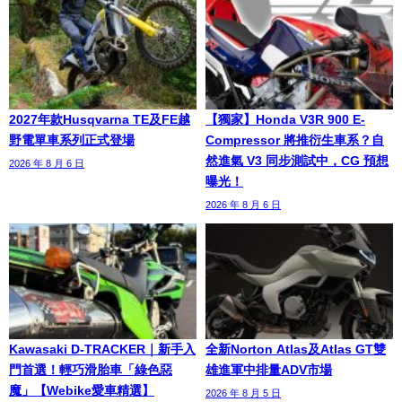
2027年款Husqvarna TE及FE越
【獨家】Honda V3R 900 E-
野電單車系列正式登場
Compressor 將推衍生車系？自
然進氣 V3 同步測試中，CG 預想
2026 年 8 月 6 日
曝光！
2026 年 8 月 6 日
Kawasaki D-TRACKER｜新手入
全新Norton Atlas及Atlas GT雙
門首選！輕巧滑胎車「綠色惡
雄進軍中排量ADV市場
魔」【Webike愛車精選】
2026 年 8 月 5 日