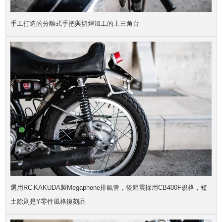
手工打造的分離式手把與切焊加工的上三角台
選用RC KAKUDA製Megaphone排氣管，後避震採用CB400F規格，短
土除則是Y零件風格復刻品