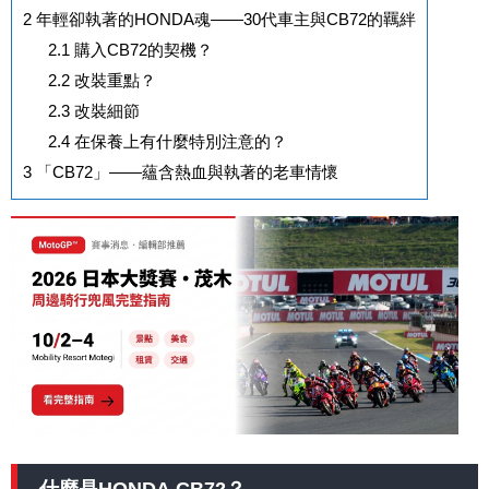
2
年輕卻執著的HONDA魂——30代車主與CB72的羈絆
2.1
購入CB72的契機？
2.2
改裝重點？
2.3
改裝細節
2.4
在保養上有什麼特別注意的？
3
「CB72」——蘊含熱血與執著的老車情懷
什麼是HONDA CB72？