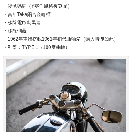
・後號碼牌（Y零件風格復刻品）
・當年Taka鋁合金輪框
・移除電啟動馬達
・移除側蓋
・1962年車體搭載1961年初代曲軸箱（購入時即如此）
・引擎：TYPE 1（180度曲軸）