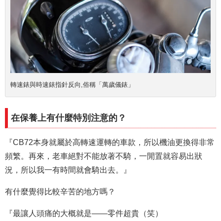
轉速錶與時速錶指針反向,俗稱「萬歲儀錶」
在保養上有什麼特別注意的？
『CB72本身就屬於高轉速運轉的車款，所以機油更換得非常
頻繁。再來，老車絕對不能放著不騎，一閒置就容易出狀
況，
所以我一有時間就會騎出去。』
有什麼覺得比較辛苦的地方嗎？
『最讓人頭痛的大概就是——零件超貴（笑）