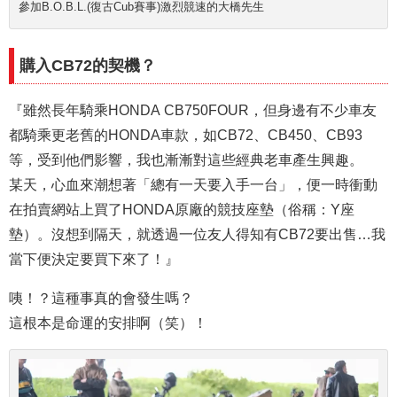
參加B.O.B.L.(復古Cub賽事)激烈競速的大橋先生
購入CB72的契機？
『雖然長年騎乘HONDA CB750FOUR，但身邊有不少車友
都騎乘更老舊的HONDA車款，如CB72、CB450、CB93
等，受到他們影響，我也漸漸對這些經典老車產生興趣。
某天，心血來潮想著「總有一天要入手一台」，便一時衝動
在拍賣網站上買了HONDA原廠的競技座墊（俗稱：Y座
墊）。沒想到隔天，就透過一位友人得知有CB72要出售…我
當下便決定要買下來了！』
咦！？這種事真的會發生嗎？
這根本是命運的安排啊（笑）！