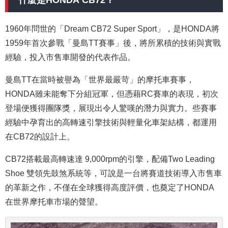
1960年問世的「Dream CB72 Super Sport」，
是HONDA將
1959年首次參戰「曼島TT賽事」後，將所累積的技術與實戰
經驗
，投入市售車開發的代表作品。
曼島TT在當時被譽為「世界最嚴苛」的摩托車賽事，
HONDA雖未能奪下分組冠軍，但憑藉RC賽車的表現，初次
登場便獲得團隊獎，展現出令人驚嘆的潛力與實力。些賽事
經驗中孕育出的高轉速引擎技術與輕量化車架結構，都運用
在CB72的設計上。
CB72搭載最高轉速達 9,000rpm的引擎，配備Two Leading
Shoe 雙領先鼓煞系統等，可說是一台將賽道技術導入市售車
的革新之作，不僅
在全球獲得高度評價，也奠定了HONDA
在世界摩托車市場的聲望。