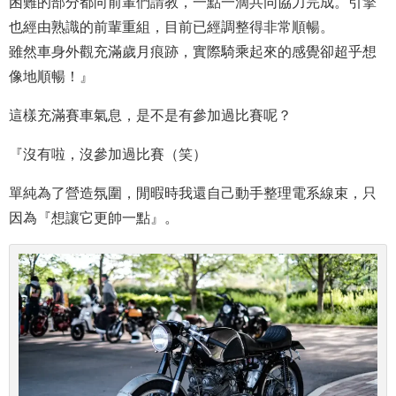
困難的部分都向前輩們請教，一點一滴共同協力完成。引擎
也經由熟識的前輩重組，目前已經調整得非常順暢。
雖然車身外觀充滿歲月痕跡，實際騎乘起來的感覺卻超乎想
像地順暢！』
這樣充滿賽車氣息，是不是有參加過比賽呢？
『沒有啦，沒參加過比賽（笑）
單純為了營造氛圍，閒暇時我還自己動手整理電系線束，只
因為『想讓它更帥一點』。