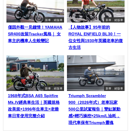
新車．絕版車
新車．絕版車
僅因外觀一見鍾情！YAMAHA
【人物故事】95年前的
SR400改裝Tracker風格｜ 女
ROYAL ENFIELD BL30！一
車主的機車人生蛻變記
位女性與1930年英國老車的復
古生活
新車．絕版車
新車．絕版車
1968年式BSA A65 Spitfire
Triumph Scrambler
Mk.IV經典車生活｜英國規格
900（2026年式）老車玩家
改美規×1996年生車主×老爺
500公里試駕報告｜雙缸脈動
車日常使用完整介紹
感×輕巧操控×25km/L油耗，
現代車保有Triumph靈魂