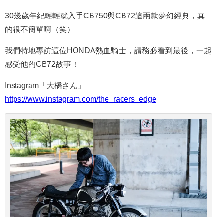
30幾歲年紀輕輕就入手CB750與CB72這兩款夢幻經典，真
的很不簡單啊（笑）
我們特地專訪這位HONDA熱血騎士，請務必看到最後，一起
感受他的CB72故事！
Instagram「大橋さん」
https://www.instagram.com/the_racers_edge