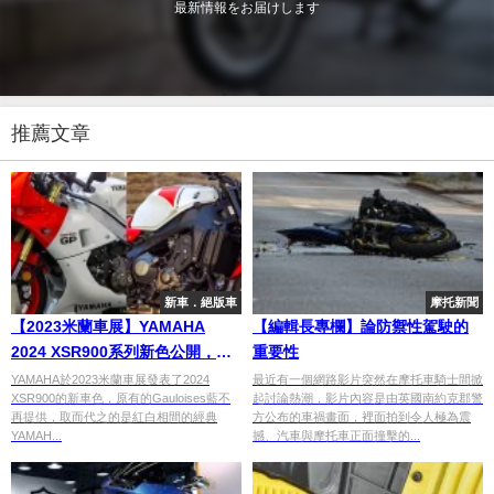
最新情報をお届けします
推薦文章
新車．絕版車
摩托新聞
【2023米蘭車展】YAMAHA
【編輯長專欄】論防禦性駕駛的
2024 XSR900系列新色公開，復
重要性
刻賽車傳統潮流
YAMAHA於2023米蘭車展發表了2024
最近有一個網路影片突然在摩托車騎士間掀
XSR900的新車色，原有的Gauloises藍不
起討論熱潮，影片內容是由英國南約克郡警
再提供，取而代之的是紅白相間的經典
方公布的車禍畫面，裡面拍到令人極為震
YAMAH...
撼、汽車與摩托車正面撞擊的...