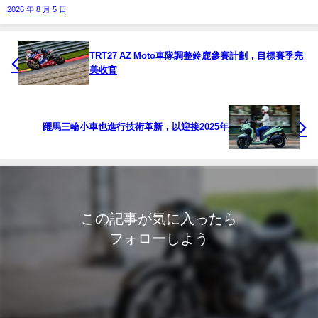
2026 年 8 月 5 日
TRT27 AZ Moto車隊調整鈴鹿參賽計劃，目標賽季完
美收官
躍馬三輪小車也進行技術革新，以迎接2025年
この記事が気に入ったら
フォローしよう