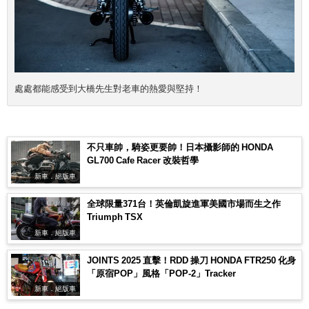
處處都能感受到大橋先生對老車的熱愛與堅持！
不只車帥，騎姿更要帥！日本攝影師的 HONDA
GL700 Cafe Racer 改裝哲學
新車．絕版車
全球限量371台！英倫凱旋進軍美國市場而生之作
Triumph TSX
新車．絕版車
JOINTS 2025 直擊！RDD 操刀 HONDA FTR250 化身
「原宿POP」風格「POP-2」Tracker
新車．絕版車