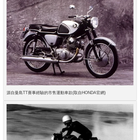
源自曼島TT賽事經驗的市售運動車款(取自HONDA官網)