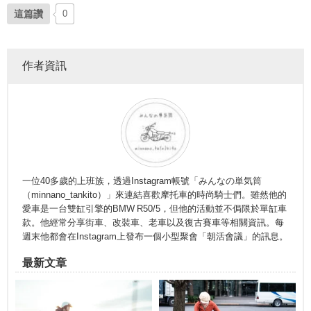
這篇讚
0
作者資訊
一位40多歲的上班族，透過Instagram帳號「みんなの単気筒
（minnano_tankito）」來連結喜歡摩托車的時尚騎士們。雖然他的
愛車是一台雙缸引擎的BMW R50/5，但他的活動並不侷限於單缸車
款。他經常分享街車、改裝車、老車以及復古賽車等相關資訊。每
週末他都會在Instagram上發布一個小型聚會「朝活會議」的訊息。
最新文章