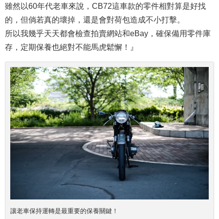
雖然以60年代老車來說，CB72這車款的零件相對算是好找
的，但倘若真的壞掉，還是會對荷包造成不小打擊。
所以我幾乎天天都會檢查拍賣網站和eBay，確保備用零件庫
存，定期保養也絕對不能馬虎鬆懈！』
讓老車保持運轉是最重要的保養關鍵！