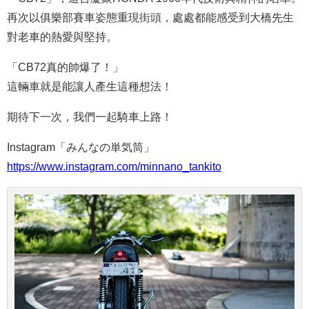
再次以俱樂部賽車姿態重現街頭，處處都能感受到大橋先生
對老車的熱愛與堅持。
「CB72真的帥爆了！」
這輛車就是能讓人產生這種想法！
期待下一次，我們一起騎車上路！
Instagram「
みんなの単気筒
」
https://www.instagram.com/minnano_tankito