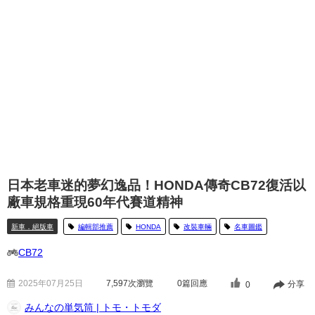
日本老車迷的夢幻逸品！HONDA傳奇CB72復活以
廠車規格重現60年代賽道精神
新車．絕版車
編輯部推薦
HONDA
改裝車輛
名車圖鑑
CB72
2025年07月25日
7,597
次瀏覽
0篇回應
分享
0
みんなの単気筒 | トモ・トモダ