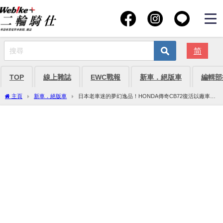
简
TOP
線上雜誌
EWC戰報
新車．絕版車
編輯部
主頁
新車．絕版車
日本老車迷的夢幻逸品！HONDA傳奇CB72復活以廠車規
格重現60年代賽道精神