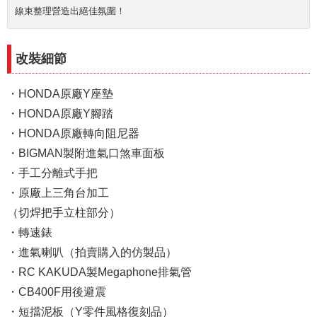
線束整理營造出絕佳氛圍！
改裝細節
・HONDA原廠Y座墊
・HONDA原廠Y腳踏
・HONDA原廠轉向阻尼器
・BIGMAN製附進氣口煞車面板
・手工分離式手把
・原廠上三角台加工
（切焊把手立柱部分）
・轉速錶
・進氣喇叭（拍賣購入的仿製品）
・RC KAKUDA製Megaphone排氣管
・CB400F用後避震
・短擋泥板（Y零件風格復刻品）