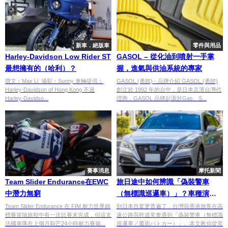
新車．絕版車
零件與用品
Harley-Davidson Low Rider ST
GASOL – 從化油到噴射一手掌
最想擁有的（哈利）？
握，進氣與供油系統的專家
撰文︰Max Li 攝影︰Sunny 車輛提供︰
GASOL (勇帥) - 品牌介紹 GASOL (勇帥)
Harley-Davidson of Hong Kong 不過
創立於 1992 年的台中，是日本京濱台灣代
Harley-Davidso...
理商，GASOL 品牌起源於Gas、S...
賽事消息
摩托新聞
Team Slider Endurance在EWC
旅日途中如何辨識「偽裝警車
中潛力無窮
（無標識巡邏車）」？車種演變
與裝備辨識重點
Team Slider Endurance 在 FIM 耐力世界錦
到日本自駕更普遍了，台灣與香港旅客在高
標賽冒險旅程中有一次比賽未完成，但這支
速公路與幹道常會遇到「偽裝警車（無標識
法國車隊在上個月勒芒24小時耐力賽揭...
巡邏車／覆面パトカー）」。本文教你從常