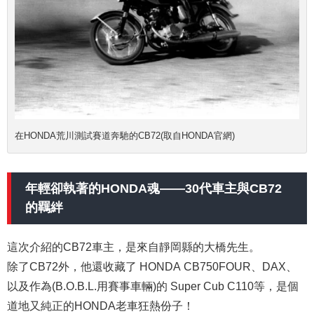
在HONDA荒川測試賽道奔馳的CB72(取自HONDA官網)
年輕卻執著的HONDA魂——30代車主與CB72
的羈絆
這次介紹的CB72車主，是來自靜岡縣的大橋先生。
除了CB72外，他還收藏了 HONDA CB750FOUR、DAX、
以及作為(B.O.B.L.
用
賽事車輛)的 Super Cub C110等，是個
道地又純正的HONDA老車狂熱份子！