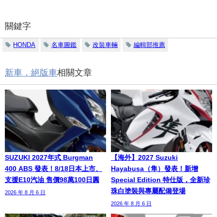
關鍵字
HONDA
名車圖鑑
改裝車輛
編輯部推薦
新車．絕版車
相關文章
SUZUKI 2027年式 Burgman
【海外】2027 Suzuki
400 ABS 發表！8/18日本上市、
Hayabusa（隼）發表！新增
支援E10汽油 售價98萬100日圓
Special Edition 特仕版，全新珍
珠白塗裝與專屬配備登場
2026 年 8 月 6 日
2026 年 8 月 6 日