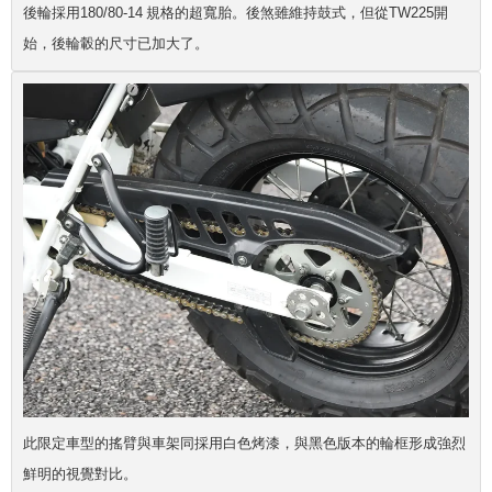
後輪採用180/80-14 規格的超寬胎。後煞雖維持鼓式，但從TW225開
始，後輪轂的尺寸已加大了。
此限定車型的搖臂與車架同採用白色烤漆，與黑色版本的輪框形成強烈
鮮明的視覺對比。