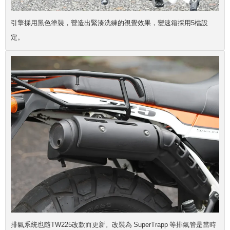
引擎採用黑色
塗裝，
營造出緊湊洗練的視覺效果，變速箱採用5檔設
定。
排氣系統也隨TW225改款而更新。改裝為 SuperTrapp 等排氣管是當時