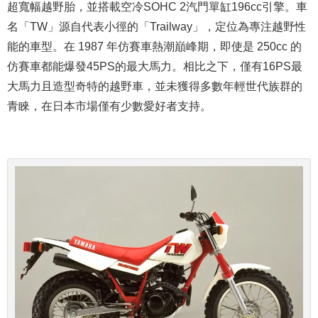
超寬幅越野胎，並搭載空冷SOHC 2汽門單缸196cc引擎。車
名「TW」源自代表小徑的「Trailway」，定位為專注越野性
能的車型。
在 1987 年仿賽車熱潮巔峰期，即使是 250cc 的
仿賽車都能爆發45PS的最大馬力。相比之下，僅有16PS最
大馬力且造型奇特的越野車，並未獲得多數年輕世代族群的
青睞，在日本市場僅有少數愛好者支持。