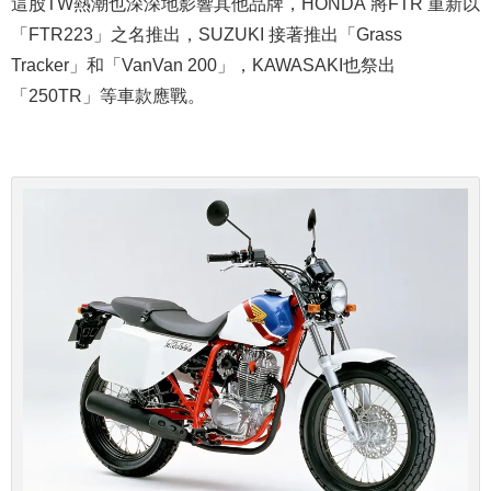
這股TW熱潮也深深地影響其他品牌，HONDA 將FTR 重新以
「FTR223」之名推出，SUZUKI 接著推出「Grass
Tracker」和「VanVan 200」，KAWASAKI也祭出
「250TR」等車款應戰。