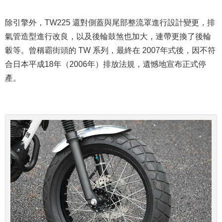
除引擎外，TW225 還對側蓋與尾部整流罩進行設計變更，排
氣管造型進行改良，以及後輪鼓煞也加大，連帶更換了後輪
轂等。曾稱霸街頭的 TW 系列，最終在 2007年式後，因不符
合日本平成18年（2006年）排放法規
，遺憾地宣布正式停
產。