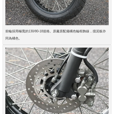
前輪採用極寬的130/80-18規格。原廠原配備橘色輪框飾線，擋泥板亦
同為橘色。