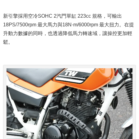
新引擎採用空冷SOHC 2汽門單缸 223cc 規格，可輸出
18PS/7500rpm 最大馬力與18N·m/6000rpm 最大扭力。在提
升動力數據的同時，也透過降低馬力轉速域，讓操控更加輕
鬆。