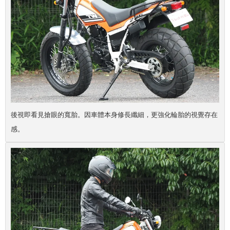
後視即看見搶眼的寬胎。因車體本身修長纖細，更強化輪胎的視覺存在
感。