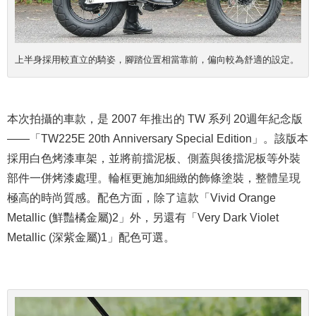
上半身採用較直立的騎姿，腳踏位置相當靠前，偏向較為舒適的設定。
本次拍攝的車款，是 2007 年推出的 TW 系列 20週年紀念版
——「TW225E 20th Anniversary Special Edition」。該版本
採用白色烤漆車架，並將前擋泥板、側蓋與後擋泥板等外裝
部件一併烤漆處理。輪框更施加細緻的飾條塗裝，整體呈現
極高的時尚質感。配色方面，除了這款「Vivid Orange
Metallic (鮮豔橘金屬)2」外，另還有「Very Dark Violet
Metallic (深紫金屬)1」配色可選。