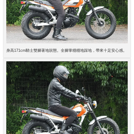
身高171cm騎士雙腳著地狀態。全腳掌穩穩地踩地，帶來十足安心感。