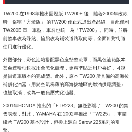
TW200 在1998年推出圓燈版 TW200E 後，隨著2000年改款
時，俗稱「方燈版」 的TW200 便正式退出產品線。自此僅剩
TW200E 單一車型，車名也統一為「TW200」。同時，並將
前煞車改為碟煞、輪胎改為鋪裝道路取向等，全面針對街道
使用進行優化。
外觀部分，彩色油箱搭配黑色座墊整流罩，而黑色油箱版本
甚至連輪框也採用全黑化處理，更精準貼近用戶喜好，可說
是街道車版本的完成型。此外，原本 TW200 所具備的高海拔
補償化油器（用於空氣稀薄的高海拔地區的燃油供應調整）
也被取消，改為一般負壓式化油器。
2001年HONDA 推出的「FTR223」無疑影響了 TW200 的銷
售表現，對此，YAMAHA 在 2002年推出「TW225」，車體
繼承 TW200 基本設計，但換上源自 Serow 225系列的引
擎。