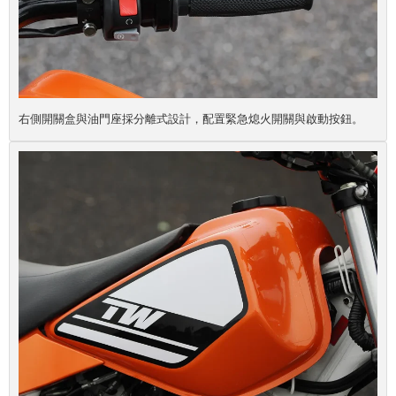
右側開關盒與油門座採分離式設計，配置緊急熄火開關與啟動按鈕。