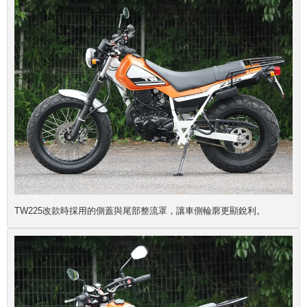
TW225改款時採用的側蓋與尾部整流罩，讓車側輪廓更顯銳利。