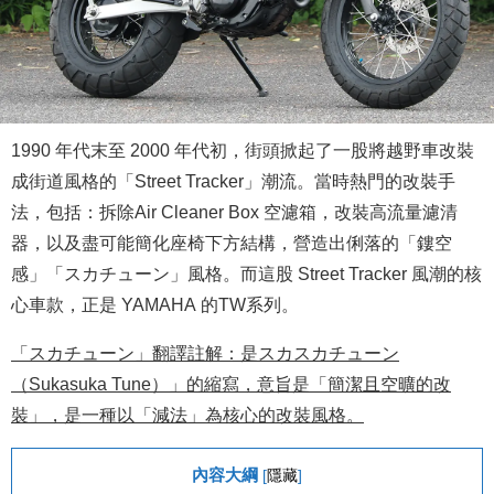
1990 年代末至 2000 年代初，街頭掀起了一股將越野車改裝
成街道風格的「Street Tracker」潮流。當時熱門的改裝手
法，包括：拆除Air Cleaner Box 空濾箱，改裝高流量濾清
器，以及盡可能簡化座椅下方結構，營造出俐落的「鏤空
感」「スカチューン」風格。而這股 Street Tracker 風潮的核
心車款，正是 YAMAHA 的TW系列。
「スカチューン」翻譯註解：是スカスカチューン
（Sukasuka Tune）」的縮寫，意旨是「簡潔且空曠
的改
裝」，是一種以「減法」為核心的改裝風格。
內容大綱
[
隱藏
]