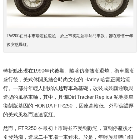
TW200在日本市場定位尷尬，於上市初期並非熱門車款，卻在發售十年
後突然爆紅。
轉折點出現在1990年代後期。隨著仿賽熱潮退燒，街車風潮
盛行後，美式休閒風結合時尚文化的 Harley 哈雷正開始流
行。一部分年輕人開始以越野車為基礎，改裝成兼顧通勤與
造型的風格車輛，其中，具備Dirt Tracker Replica 泥地賽車
復刻版基因的 HONDA FTR250 ，因座高較低、外型偏濃厚
的美式風格而速速竄紅。
然而，FTR250 在
最初上市時並不受到歡迎，直到
停產後才
引發熱潮，造成二手市場一車難求。於是，年輕族群轉而鎖