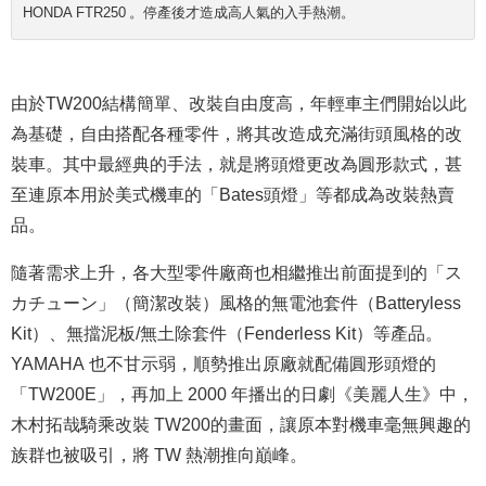
HONDA FTR250 。停產後才造成高人氣的入手熱潮。
由於TW200結構簡單、改裝自由度高，年輕車主們開始以此
為基礎，自由搭配各種零件，將其改造成充滿街頭風格的改
裝車。其中最經典的手法，就是將頭燈更改為圓形款式，甚
至連原本用於美式機車的「Bates頭燈」等都成為改裝熱賣
品。
隨著需求上升，各大型零件廠商也相繼推出前面提到的「ス
カチューン」（簡潔改裝）風格的無電池套件（Batteryless
Kit）、無擋泥板/無土除套件（Fenderless Kit）等產品。
YAMAHA 也不甘示弱，順勢推出原廠就配備圓形頭燈的
「TW200E」，再加上 2000 年播出的日劇《美麗人生》中，
木村拓哉騎乘改裝 TW200的畫面，讓原本對機車毫無興趣的
族群也被吸引，將 TW 熱潮推向巔峰。