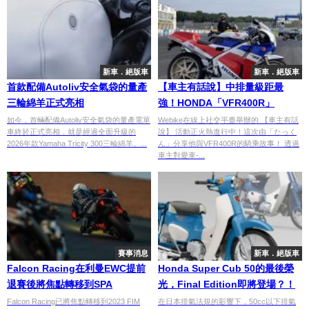
新車．絕版車
新車．絕版車
首款配備Autoliv安全氣袋的量產
【車主有話說】中排量級距最
三輪綿羊正式亮相
強！HONDA「VFR400R」
如今，首輛配備Autoliv安全氣袋的量產電單
Webike在線上社交平臺舉辦的 【車主有話
車終於正式亮相，就是經過全面升級的
說】 活動正火熱進行中！這次由「たっく
2026年款Yamaha Tricity 300三輪綿羊。...
ん」分享他與VFR400R的騎乘故事！ 透過
車主對愛車-...
賽事消息
新車．絕版車
Falcon Racing在利曼EWC提前
Honda Super Cub 50的最後榮
退賽後將焦點轉移到SPA
光，Final Edition即將登場？！
Falcon Racing已將焦點轉移到2023 FIM
在日本排氣法規的影響下，50cc以下排氣