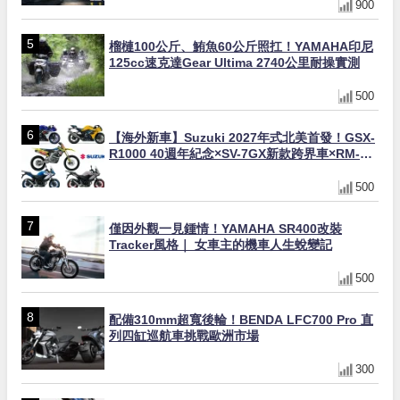
900
榴槤100公斤、鮪魚60公斤照扛！YAMAHA印尼
125cc速克達Gear Ultima 2740公里耐操實測
500
【海外新車】Suzuki 2027年式北美首發！GSX-
R1000 40週年紀念×SV-7GX新款跨界車×RM-
Z450 Ken Roczen冠軍套件
500
僅因外觀一見鍾情！YAMAHA SR400改裝
Tracker風格｜ 女車主的機車人生蛻變記
500
配備310mm超寬後輪！BENDA LFC700 Pro 直
列四缸巡航車挑戰歐洲市場
300