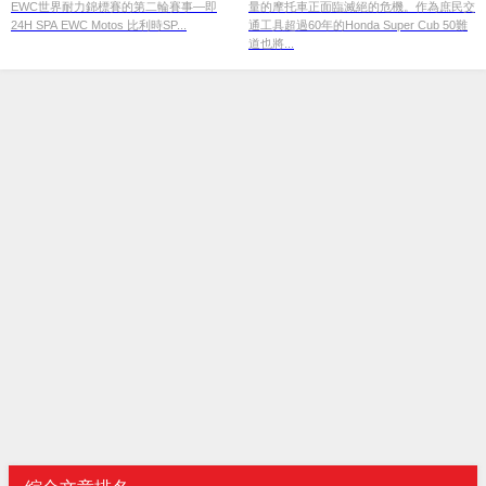
EWC世界耐力錦標賽的第二輪賽事—即
量的摩托車正面臨滅絕的危機。作為庶民交
24H SPA EWC Motos 比利時SP...
通工具超過60年的Honda Super Cub 50難
道也將...