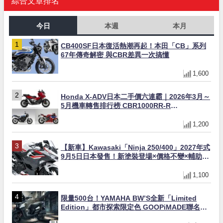
綜合文章排名
今日
本週
本月
CB400SF日本復活熱潮再起！本田「CB」系列
67年傳奇解密 與CBR差異一次搞懂
1,600
Honda X-ADV日本二手價六連霸｜2026年3月～
5月機車轉售排行榜 CBR1000RR-R
FIREBLADE SP首度躋身前十
1,200
【新車】Kawasaki「Ninja 250/400」2027年式
9月5日日本發售！新塗裝登場×價格不變×輔助滑
動式離合器×LED頭燈標配
1,100
限量500台！YAMAHA BW’S全新「Limited
Edition」都市探索限定色 GOOPiMADE聯名包
同步登場