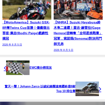
【MotoAmerica】Suzuki GSX-
【NHRA】Suzuki Hayabusa鈴
8R奪Twins Cup首勝！傷癒復出
木隼二連霸！蓋吉·赫雷拉(Gage
菩提·佩吉(Bodhi Paige)戲劇性
Herrera)逆轉奪「全明星挑戰賽」
摘冠
冠軍，索諾瑪(Sonoma)對決同門
師兄弟
2026 年 8 月 5 日
2026 年 8 月 5 日
EWC積分榜現況
驚天一擊！Johann Zarco 以破紀錄圈速稱霸鈴鹿8耐
Top 10 排位賽