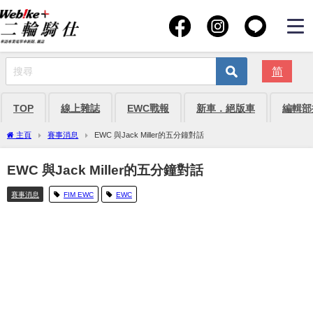
简
TOP
線上雜誌
EWC戰報
新車．絕版車
編輯部
主頁
賽事消息
EWC 與Jack Miller的五分鐘對話
EWC 與Jack Miller的五分鐘對話
賽事消息
FIM EWC
EWC