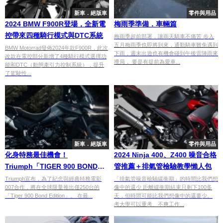
新車．絕版車
零件與用品
2024 BMW F900R登場，全新電
梅雨季準備．車輛篇
控帶來四種騎行模式與DTC系統
梅雨季超前部署，讓雨天騎車不痛苦 步入
五月梅雨季也即將到來，通勤騎車難免遇到
BMW Motorrad發佈2024年款F900R，此次
下雨，週末出遊也有機會碰到午後雷陣雨來
改款在電控部分新增了4種騎行模式選擇功
攪局， 要是有提前為愛車...
能和DTC（動態牽引力控制系統），提升
了駕駛性...
新車．絕版車
零件與用品
化身特務最佳機會！
2024 Ninja 400、Z400 噪音合格
Triumph「TIGER 900 BOND
管推薦＋排氣管檢驗教學懶人包
EDITION」
Triumph宣布，為了紀念與經典特務電影
「排氣管噪音檢驗緩衝期」的時間比我們想
007合作，將在全球限量推出僅250台的
像中的還少 距離緩衝期結束只剩下100多
「Tiger 900 Bond Edition」。 在最...
天，但時間可能比我們想像中的還要少。
考大學可以重考、不爽工作...