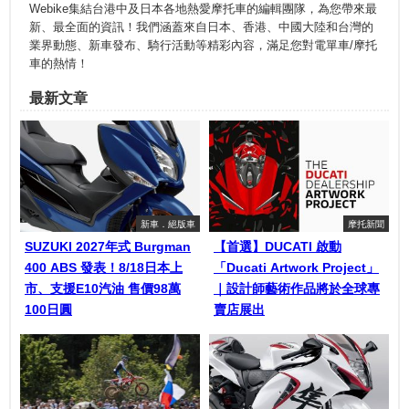
Webike集結台港中及日本各地熱愛摩托車的編輯團隊，為您帶來最
新、最全面的資訊！我們涵蓋來自日本、香港、中國大陸和台灣的
業界動態、新車發布、騎行活動等精彩內容，滿足您對電單車/摩托
車的熱情！
最新文章
新車．絕版車
摩托新聞
SUZUKI 2027年式 Burgman
【首選】DUCATI 啟動
400 ABS 發表！8/18日本上
「Ducati Artwork Project」
市、支援E10汽油 售價98萬
｜設計師藝術作品將於全球專
100日圓
賣店展出