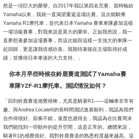
然是一項巨大的榮譽。自2017年我以第四名完賽、當時輸給
Yamaha以來，我就一直渴望重返這場比賽。這次能騎乘
Yamaha R1摩托車，並代表日本Yamaha 賽車車隊參加這樣
一場頂級賽事，對我來說是莫大的榮幸。正如我所說，我一
直夢想著參加這場賽事，而這次能與這樣一支強大的車隊一
起回歸，更是讓我倍感欣喜。我期待著能在主場取得好成
績，並獲得日本車迷的大力支持。」
你本月早些時候在鈴鹿賽道測試了Yamaha賽
車隊YZF-R1摩托車。測試情況如何？
「回到鈴鹿賽道感覺很棒，尤其是騎著R1——這輛車非常有
趣。與Andrea Locatelli的長時間測試進展順利，我認為我們
合作得很好。節奏不錯，速度也過得去，我認為在比賽周末
我們能找到一些額外的提升空間，這是正常的。總體來說，
騎著R1的感覺很好。我對鈴鹿賽道的熟悉程度越來越高。這