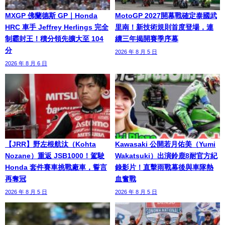
MXGP 佛蘭德斯 GP｜Honda
MotoGP 2027開幕戰確定泰國武
HRC 車手 Jeffrey Herlings 完全
里南！新技術規則首度登場，連
制霸封王！積分領先擴大至 104
續三年揭開賽季序幕
分
2026 年 8 月 5 日
2026 年 8 月 6 日
【JRR】野左根航汰（Kohta
Kawasaki 公開若月佑美（Yumi
Nozane）重返 JSB1000！駕駛
Wakatsuki）出演鈴鹿8耐官方紀
Honda 套件賽車挑戰廠車，誓言
錄影片！直擊雨戰幕後與車隊熱
再奪冠
血奮戰
2026 年 8 月 5 日
2026 年 8 月 5 日