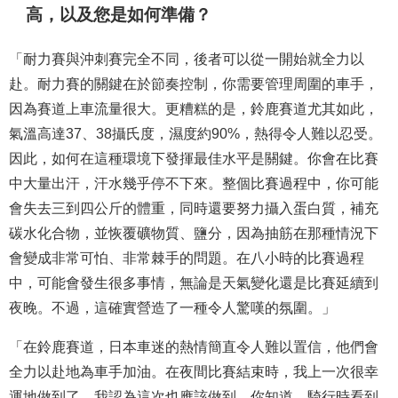
高，以及您是如何準備？
「耐力賽與沖刺賽完全不同，後者可以從一開始就全力以
赴。耐力賽的關鍵在於節奏控制，你需要管理周圍的車手，
因為賽道上車流量很大。更糟糕的是，鈴鹿賽道尤其如此，
氣溫高達37、38攝氏度，濕度約90%，熱得令人難以忍受。
因此，如何在這種環境下發揮最佳水平是關鍵。你會在比賽
中大量出汗，汗水幾乎停不下來。整個比賽過程中，你可能
會失去三到四公斤的體重，同時還要努力攝入蛋白質，補充
碳水化合物，並恢覆礦物質、鹽分，因為抽筋在那種情況下
會變成非常可怕、非常棘手的問題。在八小時的比賽過程
中，可能會發生很多事情，無論是天氣變化還是比賽延續到
夜晚。不過，這確實營造了一種令人驚嘆的氛圍。」
「在鈴鹿賽道，日本車迷的熱情簡直令人難以置信，他們會
全力以赴地為車手加油。在夜間比賽結束時，我上一次很幸
運地做到了，我認為這次也應該做到。你知道，騎行時看到