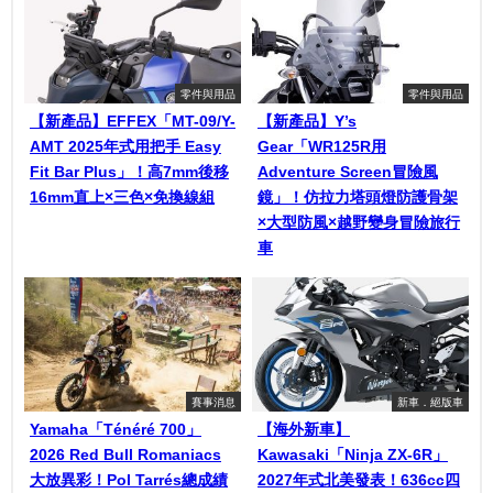
零件與用品
零件與用品
【新產品】EFFEX「MT-09/Y-
【新產品】Y’s
AMT 2025年式用把手 Easy
Gear「WR125R用
Fit Bar Plus」！高7mm後移
Adventure Screen冒險風
16mm直上×三色×免換線組
鏡」！仿拉力塔頭燈防護骨架
×大型防風×越野變身冒險旅行
車
賽事消息
新車．絕版車
Yamaha「Ténéré 700」
【海外新車】
2026 Red Bull Romaniacs
Kawasaki「Ninja ZX-6R」
大放異彩！Pol Tarrés總成績
2027年式北美發表！636cc四