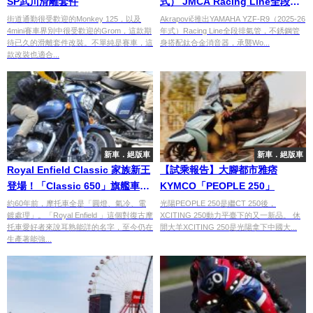
SP武川滑離套件
式） JMCA Racing Line全段鈦
合金排氣管日本開售
街道通勤很受歡迎的Monkey 125，以及
Akrapovič推出YAMAHA YZF-R9（2025-26
4mini賽車界別中很受歡迎的Grom，這款期
年式）Racing Line全段排氣管，不銹鋼管
待已久的滑離套件改裝。不單純是賽車，這
身搭配鈦合金消音器，承襲Wo...
款改裝也適合...
新車．絕版車
新車．絕版車
Royal Enfield Classic 家族新王
【試乘報告】大腳都市雅痞
登場！「Classic 650」旗艦車款
KYMCO「PEOPLE 250」
深度試駕
約60年前，摩托車全是「圓燈、氣冷、電
光陽PEOPLE 250是繼CT 250後，
鍍處理」。「Royal Enfield 」這個對復古摩
XCITING 250動力平臺下的又一新品。 休
托車愛好者來說耳熟能詳的名字，至今仍在
閒大羊XCITING 250是光陽拿下中國大...
生產著能強...