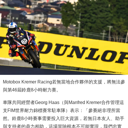
Motobox Kremer Racing若無當地合作夥伴的支援，將無法參
與第46屆鈴鹿8小時耐力賽。
車隊共同經營者Georg Haas（與Manfred Kremer合作管理這
支FIM世界耐力錦標賽常駐車隊）表示：「參賽絕非理所當
然。鈴鹿8小時賽事需要投入巨大資源，若無日本友人、助手
與支持者的鼎力相助，這場冒險根本不可能實現，我們忠實