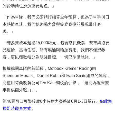
的贊助商也扮演重要角色。」
「作為車隊，我們必須精打細算全年預算，但為了車手與日
本熱情車迷，我們始終竭力參與鈴鹿賽事並展現最佳表
現。」
「總參賽成本超過45,000歐元，包含隊員機票、賽車與必要
品運輸、當地住宿、所有燃油與輪胎費用。我們不僅想參
賽，更以獲取積分為明確目標。一切已準備就緒。」
根據德國車隊的新聞稿，Motobox Kremer Racing由
Sheridan Morais、Daniel Rubin和Twan Smits組成的陣容，
將使用荷蘭改裝公司Ten Kate調校的引擎，「這將為週末賽
事提供額外戰力」。
第46屆可口可樂鈴鹿8小時耐力賽將於8月1-3日舉行。
點此掌
握即時觀賽方式
。