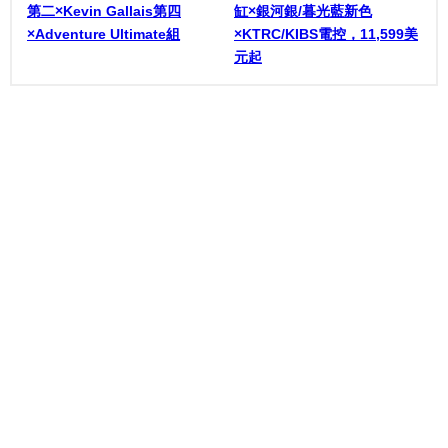
第二×Kevin Gallais第四
缸×銀河銀/暮光藍新色
×Adventure Ultimate組
×KTRC/KIBS電控，11,599美
元起