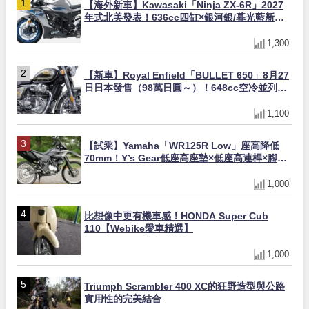
【海外新車】Kawasaki「Ninja ZX-6R」2027
年式北美發表！636cc四缸×銀河銀/暮光藍新色
×KTRC/KIBS電控，11,599美元起
1,300
【新車】Royal Enfield「BULLET 650」8月27
日日本發售（98萬日圓～）！648cc空冷並列雙
缸×虎眼指示燈×砲筒黑/戰艦藍兩色
1,100
【試乘】Yamaha「WR125R Low」座高降低
70mm！Y’s Gear低座高座墊×低座高連桿×腳踏
著地感大幅改善，越野初學者推薦
1,000
比想像中更有機車感！HONDA Super Cub
110【Webike愛車精選】
1,000
Triumph Scrambler 400 XC的狂野造型與公路
實用性的完美結合