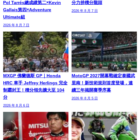
Pol Tarrés總成績第二×Kevin
分力拚積分龍頭
Gallais第四×Adventure
2026 年 8 月 7 日
Ultimate組
2026 年 8 月 7 日
MXGP 佛蘭德斯 GP｜Honda
MotoGP 2027開幕戰確定泰國武
HRC 車手 Jeffrey Herlings 完全
里南！新技術規則首度登場，連
制霸封王！積分領先擴大至 104
續三年揭開賽季序幕
分
2026 年 8 月 5 日
2026 年 8 月 6 日