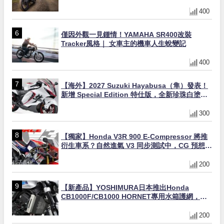
400
僅因外觀一見鍾情！YAMAHA SR400改裝
Tracker風格｜ 女車主的機車人生蛻變記
400
【海外】2027 Suzuki Hayabusa（隼）發表！
新增 Special Edition 特仕版，全新珍珠白塗裝
與專屬配備登場
300
【獨家】Honda V3R 900 E-Compressor 將推
衍生車系？自然進氣 V3 同步測試中，CG 預想曝
光！
200
【新產品】YOSHIMURA日本推出Honda
CB1000F/CB1000 HORNET專用水箱護網，六
角網紋設計質感升級
200