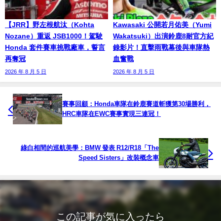
【JRR】野左根航汰（Kohta
Kawasaki 公開若月佑美（Yumi
Nozane）重返 JSB1000！駕駛
Wakatsuki）出演鈴鹿8耐官方紀
Honda 套件賽車挑戰廠車，誓言
錄影片！直擊雨戰幕後與車隊熱
再奪冠
血奮戰
2026 年 8 月 5 日
2026 年 8 月 5 日
賽事回顧：Honda車隊在鈴鹿賽道斬獲第30場勝利，
HRC車隊在EWC賽事實現三連冠！
綠白相間的巡航美學：BMW 發表 R12/R18「The
Speed Sisters」改裝概念車
この記事が気に入ったら