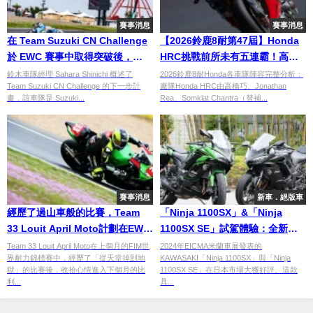
賽事消息
賽事消息
在 Team Suzuki CN Challenge
【2026鈴鹿8耐第47屆】Honda
於 EWC 賽事中取得突破後，
HRC挑戰前所未有五連霸！高橋
Suzuki討論下一步目標
巧×Jonathan Rea×Somkiat
鈴木車隊經理 Sahara Shinichi 概述了
2026鈴鹿8耐Honda各車隊陣容完整分析：
Team Suzuki CN Challenge 的下一步計
廠隊Honda HRC由高橋巧、Jonathan
Chantra陣容與Honda各車隊介
畫，該車隊是 Suzuki...
Rea、Somkiat Chantra（替補...
紹
賽事消息
新車．絕版車
經歷了過山車般的比賽，Team
「Ninja 1100SX」&「Ninja
33 Louit April Moto計劃在EWC
1100SX SE」試駕體驗：全新引
比利時站反擊
擎與實用配備登場！
Team 33 Louit April Moto在上個月的FIM世
2024年EICMA米蘭車展發表的
界耐力錦標賽中，經歷了「從天堂掉到地
KAWASAKI「Ninja 1100SX」與「Ninja
獄」的比賽後，收拾心情進入下個月的比
1100SX SE」在日本市場大獲好評。這款
利...
具...