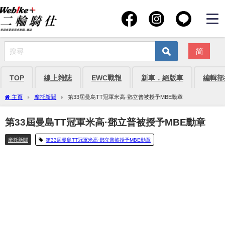
简
TOP
線上雜誌
EWC戰報
新車．絕版車
編輯部
主頁
摩托新聞
第33屆曼島TT冠軍米高·鄧立普被授予MBE勳章
第33屆曼島TT冠軍米高·鄧立普被授予MBE勳章
摩托新聞
第33屆曼島TT冠軍米高·鄧立普被授予MBE勳章