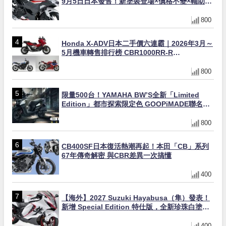
9月5日日本發售！新塗裝登場×價格不變×輔助滑
動式離合器×LED頭燈標配
800
Honda X-ADV日本二手價六連霸｜2026年3月～
5月機車轉售排行榜 CBR1000RR-R
FIREBLADE SP首度躋身前十
800
限量500台！YAMAHA BW’S全新「Limited
Edition」都市探索限定色 GOOPiMADE聯名包
同步登場
800
CB400SF日本復活熱潮再起！本田「CB」系列
67年傳奇解密 與CBR差異一次搞懂
400
【海外】2027 Suzuki Hayabusa（隼）發表！
新增 Special Edition 特仕版，全新珍珠白塗裝
與專屬配備登場
400