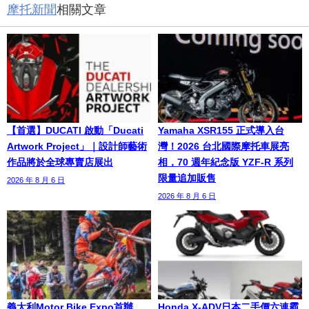
摩托新聞
相關文章
【首選】DUCATI 啟動「Ducati
Yamaha XSR155 正式導入台
Artwork Project」｜設計師藝術
灣！2026 台北國際摩托車展亮
作品將於全球專賣店展出
相，70 週年紀念版 YZF-R 系列
限量追加販售
2026 年 8 月 6 日
2026 年 8 月 6 日
義大利Motor Bike Expo首辦
Honda X-ADV日本二手價六連霸