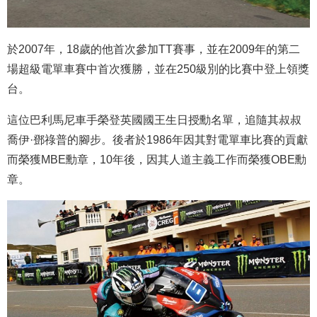
於2007年，18歲的他首次參加TT賽事，並在2009年的第二
場超級電單車賽中首次獲勝，並在250級別的比賽中登上領獎
台。
這位巴利馬尼車手榮登英國國王生日授勳名單，追隨其叔叔
喬伊·鄧祿普的腳步。後者於1986年因其對電單車比賽的貢獻
而榮獲MBE勳章，10年後，因其人道主義工作而榮獲OBE勳
章。