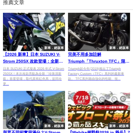
推薦文章
新車．絕版車
新車．絕版車
【2026 新車】日本 SUZUKI V-
完美不用多加註解
Strom 250SX 改款登場：全新
Triumph「Thruxton TFC」限量
「珍珠清新藍」發表！規格價格
誕生
日本 SUZUKI 正式發表 2026 年式 V-Strom
Triumph於今年(2019)推出了Triumph
250SX！本次改款亮點為全新「珍珠清新
Factory Custom（TFC）系列的最新車
同步更新
藍」首度登場，取代原有紅色系，並同步
款。 TFC系列藉由強化的性能、技...
更...
新車．絕版車
新車．絕版車
與眾不同卻實用滿分？V-Strom
【Webike越野祭2026 in 爺岳】7