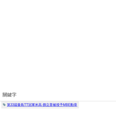
關鍵字
第33屆曼島TT冠軍米高·鄧立普被授予MBE勳章