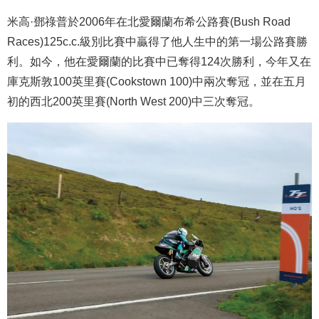
米高·鄧祿普於2006年在北愛爾蘭布希公路賽(Bush Road
Races)125c.c.級別比賽中贏得了他人生中的第一場公路賽勝
利。如今，他在愛爾蘭的比賽中已奪得124次勝利，今年又在
庫克斯敦100英里賽(Cookstown 100)中兩次奪冠，並在五月
初的西北200英里賽(North West 200)中三次奪冠。