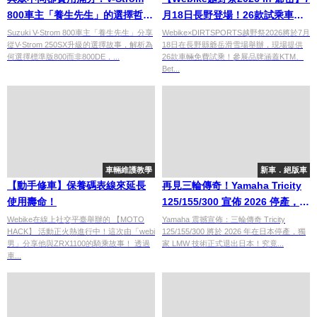
800車主「養生先生」的選擇哲學
月18日長野登場！26款試乘車完
｜Suzuki冒險車日常體驗
整介紹——KTM、FANTIC、
Suzuki V-Strom 800車主「養生先生」分享
Webike×DIRTSPORTS越野祭2026將於7月
從V-Strom 250SX升級的選擇故事，解析為
18日在長野縣爺岳滑雪場舉辦，現場提供
【Webike愛車精選】
Stark電動越野車到新手入門款全
何選擇標準版800而非800DE，...
26款車輛免費試乘！參展品牌涵蓋KTM、
集合
Bet...
車輛維護教學
新車．絕版車
【動手修車】保養碼表線來延長
再見三輪傳奇！Yamaha Tricity
使用壽命！
125/155/300 宣佈 2026 停產，
LMW 結構日本正式絕響？
Webike在線上社交平臺舉辦的 【MOTO
Yamaha 震撼宣佈：三輪傳奇 Tricity
HACK】 活動正火熱進行中！這次由「webi
125/155/300 將於 2026 年在日本停產，獨
男」分享他與ZRX1100的騎乘故事！ 透過
家 LMW 技術正式退出日本！究竟...
車...