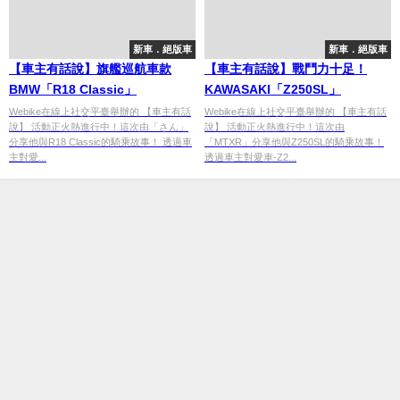
新車．絕版車
新車．絕版車
【車主有話說】旗艦巡航車款
【車主有話說】戰鬥力十足！
BMW「R18 Classic」
KAWASAKI「Z250SL」
Webike在線上社交平臺舉辦的 【車主有話
Webike在線上社交平臺舉辦的 【車主有話
說】 活動正火熱進行中！這次由「さん」
說】 活動正火熱進行中！這次由
分享他與R18 Classic的騎乘故事！ 透過車
「MTXR」分享他與Z250SL的騎乘故事！
主對愛...
透過車主對愛車-Z2...