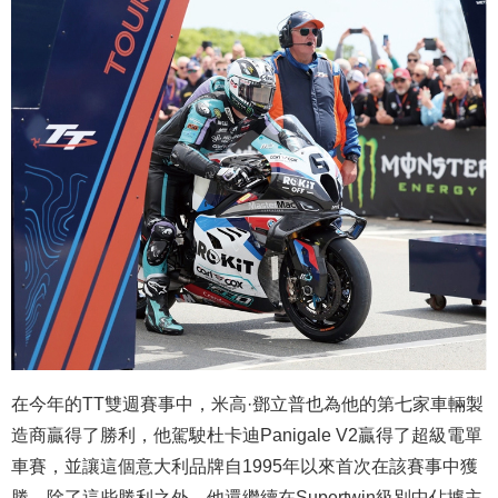
在今年的TT雙週賽事中，米高·鄧立普也為他的第七家車輛製
造商贏得了勝利，他駕駛杜卡迪Panigale V2贏得了超級電單
車賽，並讓這個意大利品牌自1995年以來首次在該賽事中獲
勝。除了這些勝利之外，他還繼續在Supertwin級別中佔據主