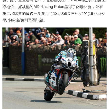
導地位，駕駛他的MD Racing Paton贏得了兩場比賽，並在
第二場比賽的最後一圈創下了123.056英里/小時的(197.05公
里/小時)新類別單圈記錄。