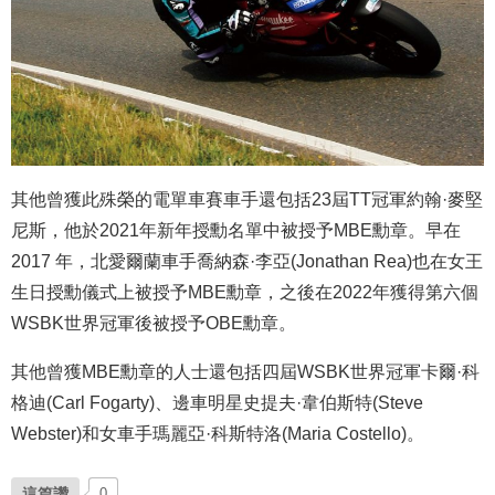
其他曾獲此殊榮的電單車賽車手還包括23屆TT冠軍約翰·麥堅
尼斯，他於2021年新年授勳名單中被授予MBE勳章。早在
2017 年，北愛爾蘭車手喬納森·李亞(Jonathan Rea)也在女王
生日授勳儀式上被授予MBE勳章，之後在2022年獲得第六個
WSBK世界冠軍後被授予OBE勳章。
其他曾獲MBE勳章的人士還包括四屆WSBK世界冠軍卡爾·科
格迪(Carl Fogarty)、邊車明星史提夫·韋伯斯特(Steve
Webster)和女車手瑪麗亞·科斯特洛(Maria Costello)。
這篇讚
0