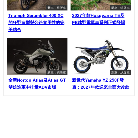
新車．絕版車
新車．絕版車
Triumph Scrambler 400 XC
2027年款Husqvarna TE及
的狂野造型與公路實用性的完
FE越野電單車系列正式登場
美結合
新車．絕版車
新車．絕版車
全新Norton Atlas及Atlas GT
新世代Yamaha YZ 250F發
雙雄進軍中排量ADV市場
表：2027年款迎來全面大改款