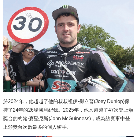
於2024年，他超越了他的叔叔祖伊·鄧立普(Joey Dunlop)保
持了24年的26場勝利紀錄。2025年，他又超越了47次登上頒
獎台的約翰·麥堅尼斯(John McGuinness)，成為該賽事中登
上頒獎台次數最多的個人騎手。