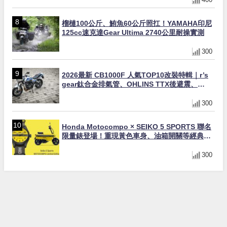
榴槤100公斤、鮪魚60公斤照扛！YAMAHA印尼
125cc速克達Gear Ultima 2740公里耐操實測
300
2026最新 CB1000F 人氣TOP10改裝特輯｜r’s
gear鈦合金排氣管、OHLINS TTX後避震、
HONDA頭燈整流罩
300
Honda Motocompo × SEIKO 5 SPORTS 聯名
限量錶登場！重現黃色車身、油箱開關等經典設
計
300