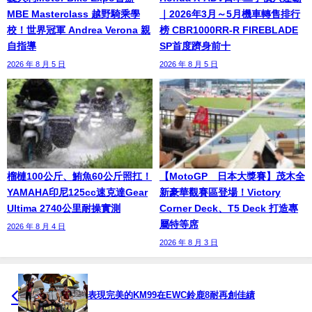
MBE Masterclass 越野騎乘學
｜2026年3月～5月機車轉售排行
校！世界冠軍 Andrea Verona 親
榜 CBR1000RR-R FIREBLADE
自指導
SP首度躋身前十
2026 年 8 月 5 日
2026 年 8 月 5 日
榴槤100公斤、鮪魚60公斤照扛！
【MotoGP™日本大獎賽】茂木全
YAMAHA印尼125cc速克達Gear
新豪華觀賽區登場！Victory
Ultima 2740公里耐操實測
Corner Deck、T5 Deck 打造專
屬特等席
2026 年 8 月 4 日
2026 年 8 月 3 日
表現完美的KM99在EWC鈴鹿8耐再創佳績