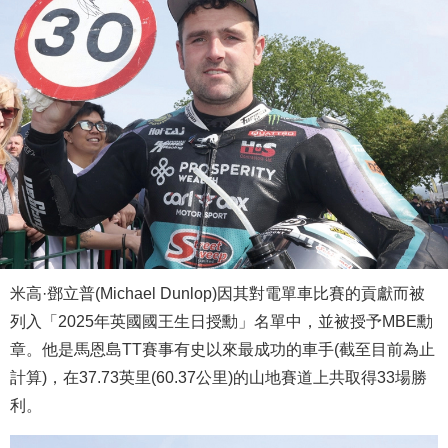
米高·鄧立普(Michael Dunlop)因其對電單車比賽的貢獻而被
列入「2025年英國國王生日授勳」名單中，並被授予MBE勳
章。他是馬恩島TT賽事有史以來最成功的車手(截至目前為止
計算)，在37.73英里(60.37公里)的山地賽道上共取得33場勝
利。