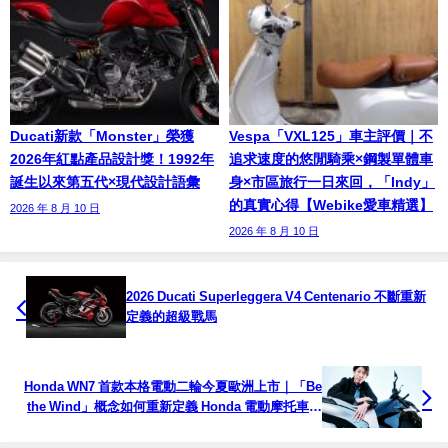
Ducati新款「Monster」榮獲
Vespa「VXL125」車主評價｜不
2026年紅點產品設計獎！1992年
追求速度的悠閒騎乘×鋼製單體車
誕生以來第五代×現代設計語彙
身×市區旅行一日來回，「Indy」
的真實心得【Webike愛車精選】
2026 年 8 月 10 日
2026 年 8 月 10 日
2026 Ducati Superleggera V4 Centenario 不斷重新
定義的超級戰馬
Honda WN7 首款本格電動二輪今夏歐洲上市｜「Be
the Wind」概念如何重新定義 Honda 電動摩托車未
來？