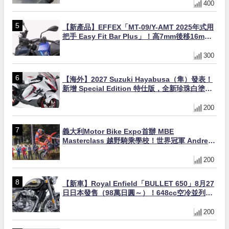
400
【新產品】EFFEX「MT-09/Y-AMT 2025年式用
把手 Easy Fit Bar Plus」！高7mm後移16mm
直上×三色×免換線組
300
【海外】2027 Suzuki Hayabusa（隼）發表！
新增 Special Edition 特仕版，全新珍珠白塗裝
與專屬配備登場
200
義大利Motor Bike Expo首辦 MBE
Masterclass 越野騎乘學校！世界冠軍 Andrea
Verona 親自指導
200
【新車】Royal Enfield「BULLET 650」8月27
日日本發售（98萬日圓～）！648cc空冷並列雙
缸×虎眼指示燈×砲筒黑/戰艦藍兩色
200