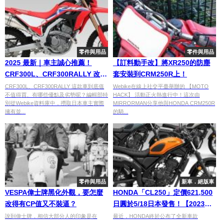
零件與用品
零件與用品
2025 最新｜車主誠心推薦！
【訂料動手改】將XR250的防塵
CRF300L、CRF300RALLY 改裝
套安裝到CRM250R上！
零件特輯
CRF300L、CRF300RALLY 這款車到底值
Webike在線上社交平臺舉辦的 【MOTO
不值得買、有哪些優點及劣勢呢？編輯部特
HACK】 活動正火熱進行中！這次由
別從Webike資料庫中，撈取日本車主實際
MIRRORMAN分享他與HONDA CRM250R
擁有並...
的騎...
零件與用品
新車．絕版車
VESPA偉士牌黑化外觀，要怎麼
HONDA「CL250」定價621,500
改得有CP值又不裝逼？
日圓於5/18日本發售！【2023
Webike 摩托車展】
說到偉士牌，相信大部分人的印象是在
最近，HONDA終於公布了全新車款