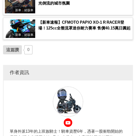
光倒流的城市氛圍
新車．絕版車
【新車速報】CFMOTO PAPIO XO-1 R RACER登
場！125cc全整流罩迷你耐力賽車 售價40.15萬日圓起
新車．絕版車
這篇讚
0
作者資訊
單身外派13年的上班族騎士！騎車資歷6年，憑著一股衝勁開始的