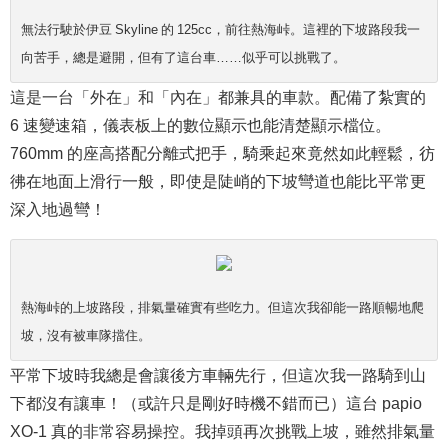
無法行駛於伊豆 Skyline 的 125cc，前往熱海峠。這裡的下坡路段我一
向苦手，總是避開，但有了這台車……似乎可以挑戰了。
這是一台「外在」和「內在」都兼具的車款。配備了紮實的
6 速變速箱，儀表板上的數位顯示也能清楚顯示檔位。
760mm 的座高搭配分離式把手，騎乘起來竟然如此輕鬆，彷
彿在地面上滑行一般，即使是陡峭的下坡彎道也能比平常更
深入地過彎！
熱海峠的上坡路段，排氣量確實有些吃力。但這次我卻能一路順暢地爬
坡，沒有被車隊擋住。
平常下坡時我總是會讓後方車輛先行，但這次我一路騎到山
下都沒有讓車！（或許只是剛好時機不錯而已）這台 papio
XO-1 真的非常容易操控。我掉頭再次挑戰上坡，雖然排氣量