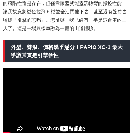
的殘酷性還是存在，但僅靠膝蓋就能靈活轉彎的操控性能，
讓我故意將檔位拉到 6 檔並全油門催下去！甚至還有餘裕去
聆聽「引擎的悲鳴」。怎麼辦，我已經有一半是這台車的主
人了。這是一場與機車融為一體的山道體驗。
外型、聲浪、價格幾乎滿分！PAPIO XO-1 最大
爭議其實是引擎個性