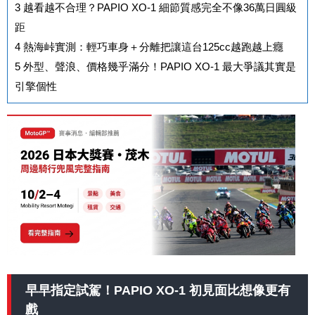
3
越看越不合理？PAPIO XO-1 細節質感完全不像36萬日圓級
距
4
熱海峠實測：輕巧車身＋分離把讓這台125cc越跑越上癮
5
外型、聲浪、價格幾乎滿分！PAPIO XO-1 最大爭議其實是
引擎個性
早早指定試駕！PAPIO XO-1 初見面比想像更有
戲