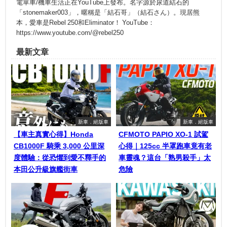
電單車/機車生活正在YouTube上發布。名字源於尿道結石的
「stonemaker003」，暱稱是「結石哥」（結石さん）。現居熊
本，愛車是Rebel 250和Eliminator！ YouTube：
https://www.youtube.com/@rebel250
最新文章
新車．絕版車
新車．絕版車
【車主真實心得】Honda
CFMOTO PAPIO XO-1 試駕
CB1000F 騎乘 3,000 公里深
心得｜125cc 半罩跑車竟有老
度體驗：從恐懼到愛不釋手的
車靈魂？這台「熟男殺手」太
本田公升級旗艦街車
危險