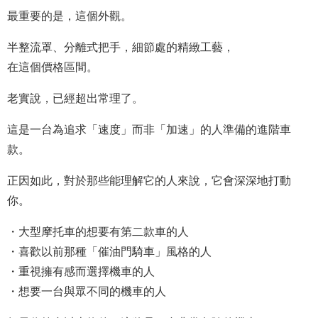
最重要的是，這個外觀。
半整流罩、分離式把手，細節處的精緻工藝，
在這個價格區間。
老實說，已經超出常理了。
這是一台為追求「速度」而非「加速」的人準備的進階車
款。
正因如此，對於那些能理解它的人來說，它會深深地打動
你。
・大型摩托車的想要有第二款車的人
・喜歡以前那種「催油門騎車」風格的人
・重視擁有感而選擇機車的人
・想要一台與眾不同的機車的人