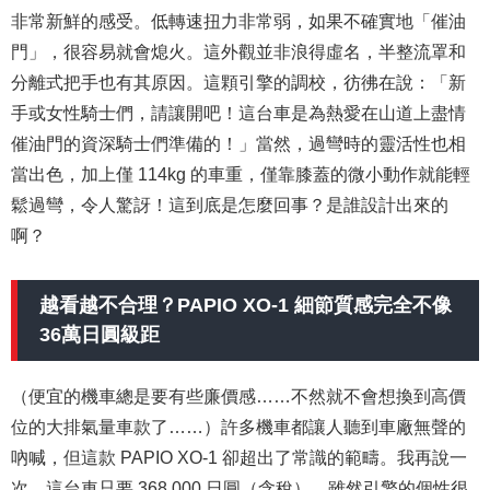
非常新鮮的感受。低轉速扭力非常弱，如果不確實地「催油
門」，很容易就會熄火。這外觀並非浪得虛名，半整流罩和
分離式把手也有其原因。這顆引擎的調校，彷彿在說：「新
手或女性騎士們，請讓開吧！這台車是為熱愛在山道上盡情
催油門的資深騎士們準備的！」當然，過彎時的靈活性也相
當出色，加上僅 114kg 的車重，僅靠膝蓋的微小動作就能輕
鬆過彎，令人驚訝！這到底是怎麼回事？是誰設計出來的
啊？
越看越不合理？PAPIO XO-1 細節質感完全不像
36萬日圓級距
（便宜的機車總是要有些廉價感……不然就不會想換到高價
位的大排氣量車款了……）許多機車都讓人聽到車廠無聲的
吶喊，但這款 PAPIO XO-1 卻超出了常識的範疇。我再說一
次，這台車只要 368,000 日圓（含稅）。雖然引擎的個性很