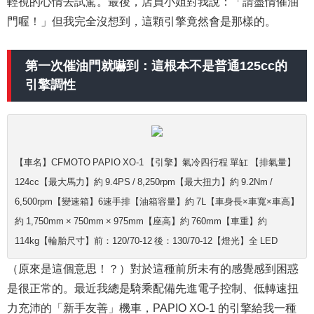
輕視的心情去試駕。最後，店員小姐對我說：「請盡情催油
門喔！」但我完全沒想到，這顆引擎竟然會是那樣的。
第一次催油門就嚇到：這根本不是普通125cc的
引擎調性
【車名】CFMOTO PAPIO XO-1 【引擎】氣冷四行程 單缸 【排氣量】
124cc【最大馬力】約 9.4PS / 8,250rpm【最大扭力】約 9.2Nm /
6,500rpm【變速箱】6速手排【油箱容量】約 7L【車身長×車寬×車高】
約 1,750mm × 750mm × 975mm【座高】約 760mm【車重】約
114kg【輪胎尺寸】前：120/70-12 後：130/70-12【燈光】全 LED
（原來是這個意思！？）對於這種前所未有的感覺感到困惑
是很正常的。最近我總是騎乘配備先進電子控制、低轉速扭
力充沛的「新手友善」機車，PAPIO XO-1 的引擎給我一種