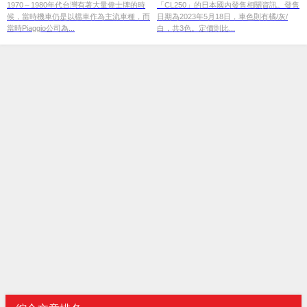
1970～1980年代台灣有著大量偉士牌的時
「CL250」的日本國內發售相關資訊。發售
候，當時機車仍是以檔車作為主流車種，而
日期為2023年5月18日，車色則有橘/灰/
當時Piaggio公司為...
白，共3色。定價則比...