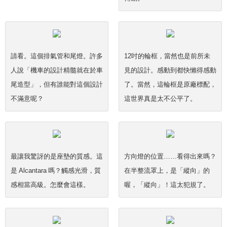
請看。這個排氣管和尾燈。許多
12吋的輪框，當然也是前所未
人說「機車的設計精髓就在於車
見的設計。感動到都快懶得感動
尾造型」，但有誰能對這個設計
了。當然，這輪框是原廠標配，
不滿意呢？
這世界真是太不公平了。
最讓我驚訝的是座墊的質感。這
方向燈的位置……看得出來嗎？
是 Alcantara 嗎？觸感光滑，質
在半整流罩上，是「縱向」的
感相當高級。怎麼會這樣。
喔，「縱向」！這太犯規了。