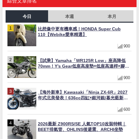
綜合文章排名
今日
本週
本月
比想像中更有機車感！HONDA Super Cub
110【Webike愛車精選】
900
【試乘】Yamaha「WR125R Low」座高降低
70mm！Y’s Gear低座高座墊×低座高連桿×腳踏
著地感大幅改善，越野初學者推薦
900
【海外新車】Kawasaki「Ninja ZX-6R」2027
年式北美發表！636cc四缸×銀河銀/暮光藍新色
×KTRC/KIBS電控，11,599美元起
600
2026最新 Z900RS/SE 人氣TOP10改裝特輯｜
BEET排氣管、OHLINS後避震、ARCHI坐墊