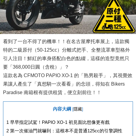
看到了一台不得了的機車！！在名古屋摩托車展上，這款獨
特的二級原付（50-125cc）分離式把手、全整流罩車型格外
引人注目！鮮紅的車身搭配白色的點綴，這樣的造型竟然只
要「368,000日圓（含稅）」？
這款名為 CFMOTO PAPIO XO-1 的「熟男殺手」，其視覺效
果讓人產生了「真想騎一次看看」的念頭，得知在 Bikers
Paradise 南箱根有提供租賃，便立刻前往！！
內容大綱
[
隱藏
]
1
早早指定試駕！PAPIO XO-1 初見面比想像更有戲
2
第一次催油門就嚇到：這根本不是普通125cc的引擎調性