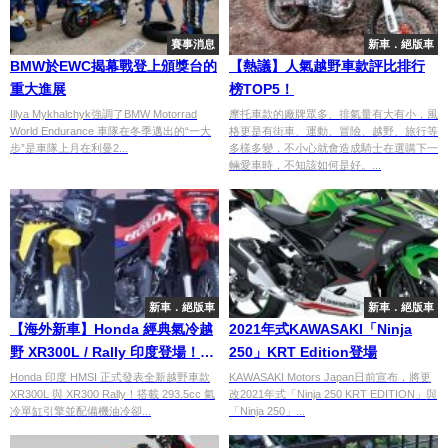
賽事消息
新車．絕版車
BMW於EWC揭幕戰登上頒獎台的
【熱議】人氣越野車款評比排行
重大進展
榜TOP5！
Illya Mykhalchyk強調了BMW Motorrad
摩托車款的廠牌眾多、排氣量有大有小，風
World Endurance 車隊在冬季邁出的“一大
格更是有街車、運動、冒險、越野、旅行等
步”是車隊上月在利曼2...
多樣多變，不小心就會造成騎士在選購下一
輛愛車時，不知該如何是好。...
新車．絕版車
新車．絕版車
【海外新車】Honda 經典氣冷越
2021年式KAWASAKI「Ninja
野 XR300L / Rally 印度登場！同
250」KRT Edition登場
場加映首款 Rebel 500 E-Clutch
Honda 印度 HMSI 正式發表全新越野車款
KAWASAKI Motors Japan日前宣布，將更
XR300L 與 XR300 Rally！搭載 293.5cc 氣
改2021年式「Ninja 250 KRT EDITION」與
與 E85 ADV160
冷單缸引擎並配備機油冷卻...
「Ninja 250」...