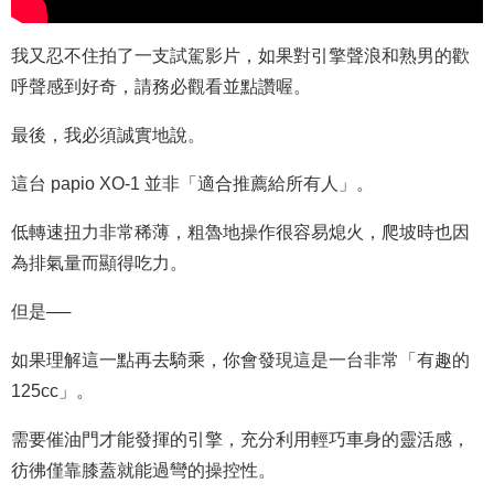
我又忍不住拍了一支試駕影片，如果對引擎聲浪和熟男的歡
呼聲感到好奇，請務必觀看並點讚喔。
最後，我必須誠實地說。
這台 papio XO-1 並非「適合推薦給所有人」。
低轉速扭力非常稀薄，粗魯地操作很容易熄火，爬坡時也因
為排氣量而顯得吃力。
但是──
如果理解這一點再去騎乘，你會發現這是一台非常「有趣的
125cc」。
需要催油門才能發揮的引擎，充分利用輕巧車身的靈活感，
彷彿僅靠膝蓋就能過彎的操控性。