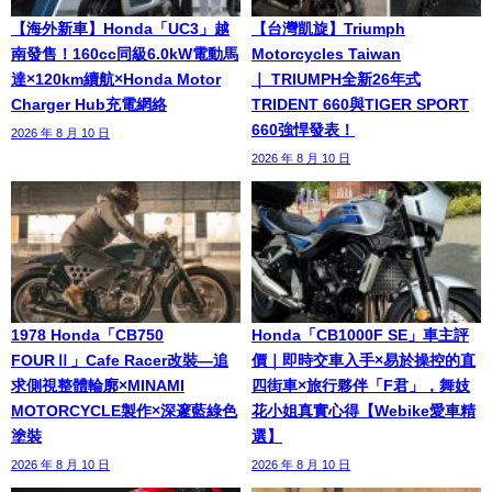
【海外新車】Honda「UC3」越
【台灣凱旋】Triumph
南發售！160cc同級6.0kW電動馬
Motorcycles Taiwan
達×120km續航×Honda Motor
｜ TRIUMPH全新26年式
Charger Hub充電網絡
TRIDENT 660與TIGER SPORT
660強悍發表！
2026 年 8 月 10 日
2026 年 8 月 10 日
1978 Honda「CB750
Honda「CB1000F SE」車主評
FOURⅡ」Cafe Racer改裝—追
價｜即時交車入手×易於操控的直
求側視整體輪廓×MINAMI
四街車×旅行夥伴「F君」，舞妓
MOTORCYCLE製作×深邃藍綠色
花小姐真實心得【Webike愛車精
塗裝
選】
2026 年 8 月 10 日
2026 年 8 月 10 日