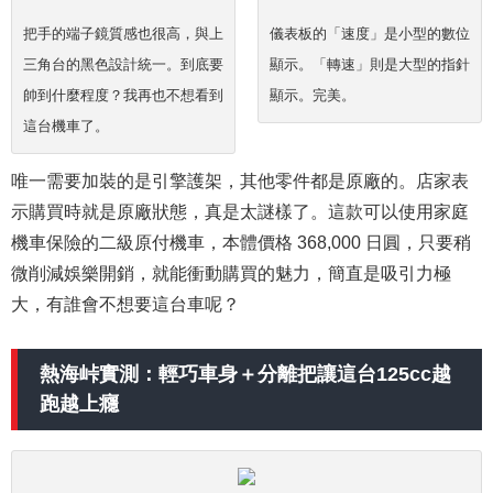
把手的端子鏡質感也很高，與上
儀表板的「速度」是小型的數位
三角台的黑色設計統一。到底要
顯示。「轉速」則是大型的指針
帥到什麼程度？我再也不想看到
顯示。完美。
這台機車了。
唯一需要加裝的是引擎護架，其他零件都是原廠的。店家表
示購買時就是原廠狀態，真是太謎樣了。這款可以使用家庭
機車保險的二級原付機車，本體價格 368,000 日圓，只要稍
微削減娛樂開銷，就能衝動購買的魅力，簡直是吸引力極
大，有誰會不想要這台車呢？
熱海峠實測：輕巧車身＋分離把讓這台125cc越
跑越上癮