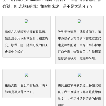
強烈，但以這樣的設計和價格來說，是不是太過分了？
這個左右雙眼頭燈簡直是異形。
說到半整流罩，就是這個了。讓
遠近燈採用不對稱設計，相當講
車身線條更緊湊的下整流罩當然
究。順帶一提，隱約可見的前叉
也是標準配備。車身上半部採用
也是倒立式的。
紅白色調，鮮豔奪目，引擎周圍
則以黑色收尾，充滿時尚感。
後輪周圍，看起來有點像（咦？
由於這些零件的製造工藝如此精
難道是單搖臂？？）。
良，我一度以為（難道是皮帶傳
動？），但這裡還是普通的鏈條
傳動。