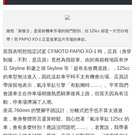
雖然「新復古」是當前機車市場的熱門類別，但 125cc 卻是一片空白地
帶！而 PAPIO XO-1 正是進軍這片市場的車款。
當我表明想指定試駕 CFMOTO PAPIO XO-1 時，店員（身穿
制服，不對，是店員）竟然為我鼓掌。由於南箱根地區有伊
豆 Skyline 和蘆之湖 Skyline 等「超有名收費道路」，125cc
的車型無法進入，因此這款車平時不太有機會出場。店員語
帶保留地表示，氣冷單缸引擎「有點獨特……」。平常我們
會讓車主在停車場稍微熟悉騎乘後再上路，但當天因為有活
動，停車場擠滿了人潮。
座高 760mm 的雙腳平踏設計，分離式把手也不算太過激
進，車身整體而言還算輕鬆。我心想著「氣冷單缸 125cc 的
車，會有多麼特別？應該沒問題吧……」，老實說，我帶著