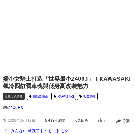
嬌小女騎士打造「世界最小Z400J」！KAWASAKI
氣冷四缸舊車魂與低身高改裝魅力
新車．絕版車
編輯部推薦
KAWASAKI
改裝車輛
Z400FX
2026年05月18日
5,483
次瀏覽
0篇回應
分享
0
みんなの単気筒 | トモ・トモダ