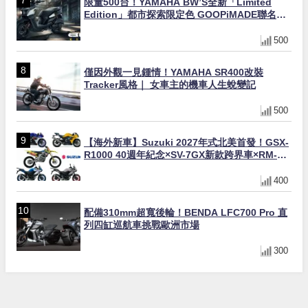
限量500台！YAMAHA BW’S全新「Limited
Edition」都市探索限定色 GOOPiMADE聯名包
同步登場
500
僅因外觀一見鍾情！YAMAHA SR400改裝
Tracker風格｜ 女車主的機車人生蛻變記
500
【海外新車】Suzuki 2027年式北美首發！GSX-
R1000 40週年紀念×SV-7GX新款跨界車×RM-
Z450 Ken Roczen冠軍套件
400
配備310mm超寬後輪！BENDA LFC700 Pro 直
列四缸巡航車挑戰歐洲市場
300