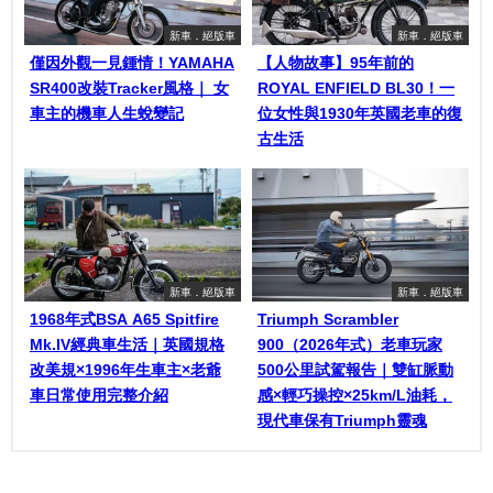
新車．絕版車
新車．絕版車
僅因外觀一見鍾情！YAMAHA
【人物故事】95年前的
SR400改裝Tracker風格｜ 女
ROYAL ENFIELD BL30！一
車主的機車人生蛻變記
位女性與1930年英國老車的復
古生活
新車．絕版車
新車．絕版車
1968年式BSA A65 Spitfire
Triumph Scrambler
Mk.IV經典車生活｜英國規格
900（2026年式）老車玩家
改美規×1996年生車主×老爺
500公里試駕報告｜雙缸脈動
車日常使用完整介紹
感×輕巧操控×25km/L油耗，
現代車保有Triumph靈魂