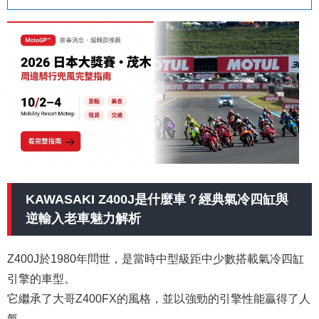
KAWASAKI Z400J是什麼車？經典氣冷四缸與
逆輸入老車魅力解析
Z400J於1980年問世，是當時中型級距中少數搭載氣冷四缸
引擎的車型。
它繼承了大哥Z400FX的風格，並以強勁的引擎性能贏得了人
氣。