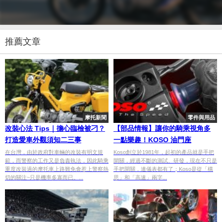
推薦文章
摩托新聞
零件與用品
改裝心法 Tips｜擔心臨檢被刁？
【部品情報】讓你的騎乘視角多
打造愛車外觀須知二三事
一點樂趣！KOSO 油門座
在台灣，由於政府對車輛的改裝有明文規
Koso創立於1981年，起初的產品就是手把
範，而警察的工作又是負責執法，因此騎乘
開關，經過不斷的測試、研發，現在不只是
重度改裝過的摩托車上路難免會惹上警察熱
手把開關，連儀表都有了；Koso是從「構
切的關注~只是機率多寡而已。...
思」和「高速」兩字...