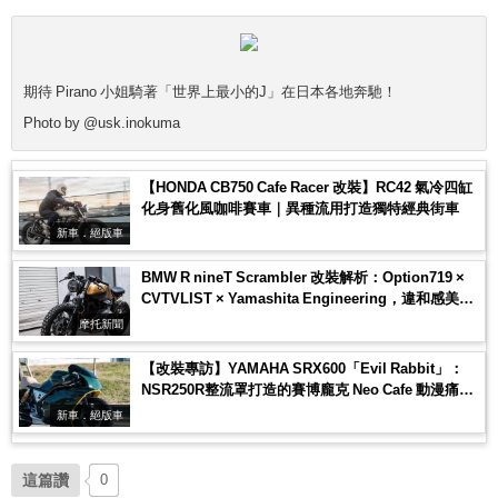
期待 Pirano 小姐騎著「世界上最小的J」在日本各地奔馳！
Photo by @usk.inokuma
【HONDA CB750 Cafe Racer 改裝】RC42 氣冷四缸
化身舊化風咖啡賽車｜異種流用打造獨特經典街車
新車．絕版車
BMW R nineT Scrambler 改裝解析：Option719 ×
CVTVLIST × Yamashita Engineering，違和感美學
的極致融合
摩托新聞
【改裝專訪】YAMAHA SRX600「Evil Rabbit」：
NSR250R整流罩打造的賽博龐克 Neo Cafe 動漫痛單
車
新車．絕版車
這篇讚
0