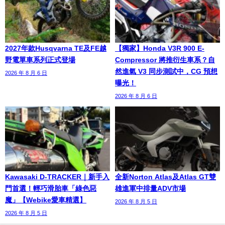
2027年款Husqvarna TE及FE越
【獨家】Honda V3R 900 E-
野電單車系列正式登場
Compressor 將推衍生車系？自
然進氣 V3 同步測試中，CG 預想
2026 年 8 月 6 日
曝光！
2026 年 8 月 6 日
Kawasaki D-TRACKER｜新手入
全新Norton Atlas及Atlas GT雙
門首選！輕巧滑胎車「綠色惡
雄進軍中排量ADV市場
魔」【Webike愛車精選】
2026 年 8 月 5 日
2026 年 8 月 5 日