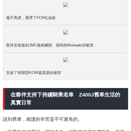
毫不馬虎，選擇了FCR化油器
堅持安裝復刻JMC後移腳踏、當時的Moriwaki排氣管
安裝了初期型KONI避震器的後部
在夥伴支持下持續騎乘老車 Z400J舊車生活的
真實日常
說到舊車，維護的辛苦是不可避免的。