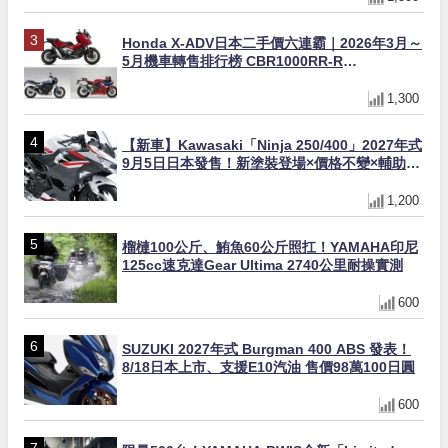
Honda X-ADV日本二手價六連霸｜2026年3月～
5月機車轉售排行榜 CBR1000RR-R
FIREBLADE SP首度躋身前十
1,300
【新車】Kawasaki「Ninja 250/400」2027年式
9月5日日本發售！新塗裝登場×價格不變×輔助滑
動式離合器×LED頭燈標配
1,200
榴槤100公斤、鮪魚60公斤照扛！YAMAHA印尼
125cc速克達Gear Ultima 2740公里耐操實測
600
SUZUKI 2027年式 Burgman 400 ABS 發表！
8/18日本上市、支援E10汽油 售價98萬100日圓
600