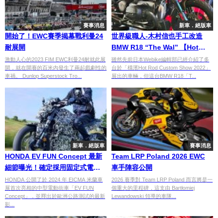
賽事消息
新車．絕版車
開始了！EWC賽季揭幕戰利曼24
世界級職人-木村信也手工改造
耐展開
BMW R18 “The Wal” 【Hot
Rod Show 2022】
激動人心的2023 FIM EWC利曼24耐就此展
雖然先前日本Webike編輯部已經介紹了多
開，就在開賽的百米內發生了兩起戲劇性的
台於「橫濱Hot Rod Custom Show 2022」
車禍。 Dunlop Superstock Tro...
展出的車輛，但這台BMW R18「T...
新車．絕版車
賽事消息
HONDA EV FUN Concept 最新
Team LRP Poland 2026 EWC
細節曝光！確定採用固定式電池
車手陣容公開
與 CCS2 快速充電
HONDA 公開了於 2024 年 EICMA 米蘭車
2026 賽季對 Team LRP Poland 而言將是一
展首次亮相的中型電動街車「EV FUN
個重大的里程碑，這支由 Bartłomiej
Concept」，並釋出於歐洲公路測試的最新
Lewandowski 領導的車隊...
影...