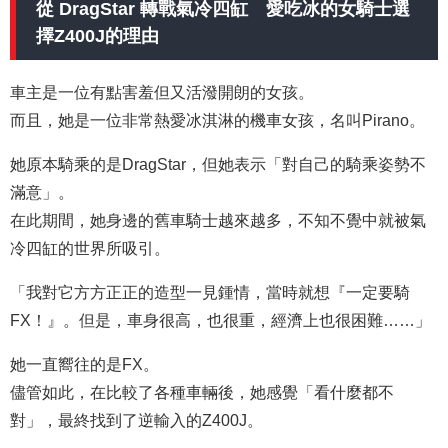
從 DragStar 轉戰氣冷四缸 愛吃冰的女騎士選
擇Z400J的理由
車主是一位有點害羞但又活潑開朗的女孩。
而且，她是一位非常熱愛冰淇淋的機車女孩，名叫Pirano。
她原本騎乘的是DragStar，但她表示「對自己的騎乘姿勢不
滿意」。
在此期間，她身邊的舊車騎士越來越多，不知不覺中就被氣
冷四缸的世界所吸引。
「我對它方方正正的造型一見鍾情，當時就想『一定要騎
FX！』。但是，車身很高，也很重，經濟上也很困難……」
她一直嚮往的是FX。
儘管如此，在比較了各種車輛後，她感覺「看什麼都不
對」，最終找到了逆輸入的Z400J。