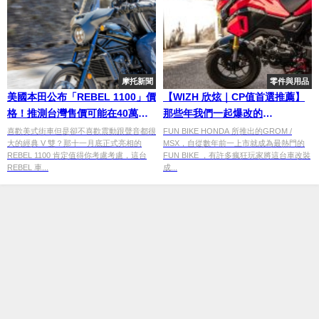
摩托新聞
零件與用品
美國本田公布「REBEL 1100」價
【WIZH 欣炫｜CP值首選推薦】
格！推測台灣售價可能在40萬
那些年我們一起爆改的
內？
MSX/GROM125
喜歡美式街車但是卻不喜歡震動跟聲音都很
FUN BIKE HONDA 所推出的GROM /
大的經典 V 雙？那十一月底正式亮相的
MSX，自從數年前一上市就成為最熱門的
REBEL 1100 肯定值得你考慮考慮，這台
FUN BIKE ，有許多瘋狂玩家將這台車改裝
REBEL 車...
成...