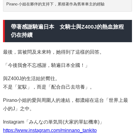
Pirano 小姐在夥伴的支持下，累積著作為舊車車主的經驗
帶著感謝騎遍日本 女騎士與Z400J的熱血旅程
仍在持續
最後，當被問及未來時，她得到了這樣的回答。
「今後我會不忘感謝，騎遍日本全國！」
與Z400J的生活始於嚮往。
不是「駕馭」，而是「配合自己去培養」。
Pirano小姐的愛與周圍人的連結，都濃縮在這台「世界上最
小的J」之中。
Instagram「
みんなの単気筒(
大家的單缸機車)」
https://www.instagram.com/minnano_tankito