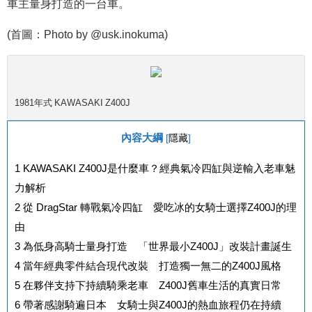
車主量身打造的一台車。
(首圖：Photo by @usk.inokuma)
1981年式 KAWASAKI Z400J
內容大綱
[
隱藏
]
1
KAWASAKI Z400J是什麼車？經典氣冷四缸與逆輸入老車魅
力解析
2
從 DragStar 轉戰氣冷四缸 愛吃冰的女騎士選擇Z400J的理
由
3
為低身高騎士量身打造 「世界最小Z400J」改裝計畫誕生
4
當年經典零件結合現代改裝 打造獨一無二的Z400J風格
5
在夥伴支持下持續騎乘老車 Z400J舊車生活的真實日常
6
帶著感謝騎遍日本 女騎士與Z400J的熱血旅程仍在持續