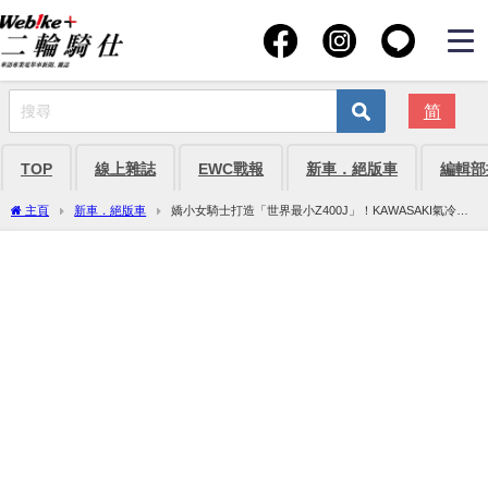
简
TOP
線上雜誌
EWC戰報
新車．絕版車
編輯部
主頁
新車．絕版車
嬌小女騎士打造「世界最小Z400J」！KAWASAKI氣冷四
缸舊車魂與低身高改裝魅力