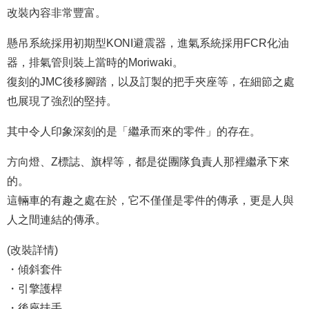
改裝內容非常豐富。
懸吊系統採用初期型KONI避震器，進氣系統採用FCR化油
器，排氣管則裝上當時的Moriwaki。
復刻的JMC後移腳踏，以及訂製的把手夾座等，在細節之處
也展現了強烈的堅持。
其中令人印象深刻的是「繼承而來的零件」的存在。
方向燈、Z標誌、旗桿等，都是從團隊負責人那裡繼承下來
的。
這輛車的有趣之處在於，它不僅僅是零件的傳承，更是人與
人之間連結的傳承。
(改裝詳情)
・傾斜套件
・引擎護桿
・後座扶手