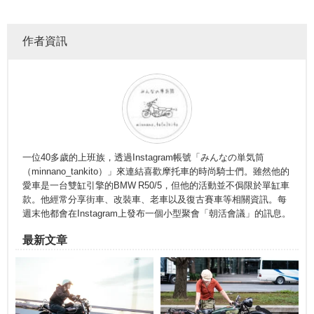
作者資訊
一位40多歲的上班族，透過Instagram帳號「みんなの単気筒
（minnano_tankito）」來連結喜歡摩托車的時尚騎士們。雖然他的
愛車是一台雙缸引擎的BMW R50/5，但他的活動並不侷限於單缸車
款。他經常分享街車、改裝車、老車以及復古賽車等相關資訊。每
週末他都會在Instagram上發布一個小型聚會「朝活會議」的訊息。
最新文章