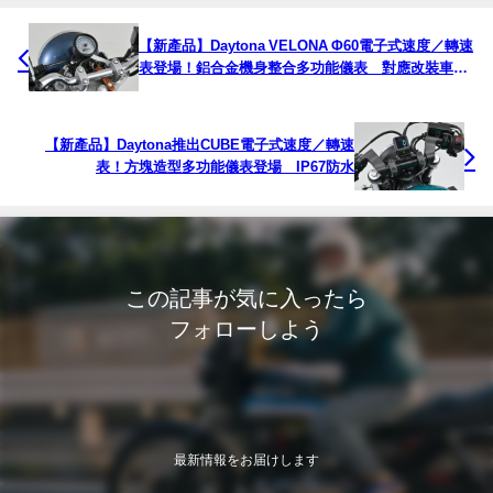
【新產品】Daytona VELONA Φ60電子式速度／轉速
表登場！鋁合金機身整合多功能儀表 對應改裝車與
復古車系
【新產品】Daytona推出CUBE電子式速度／轉速
表！方塊造型多功能儀表登場 IP67防水
この記事が気に入ったら
フォローしよう
最新情報をお届けします