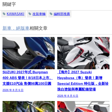
關鍵字
KAWASAKI
改裝車輛
編輯部推薦
新車．絕版車
相關文章
SUZUKI 2027年式 Burgman
【海外】2027 Suzuki
400 ABS 發表！8/18日本上市、
Hayabusa（隼）發表！新增
支援E10汽油 售價98萬100日圓
Special Edition 特仕版，全新珍
珠白塗裝與專屬配備登場
2026 年 8 月 6 日
2026 年 8 月 6 日