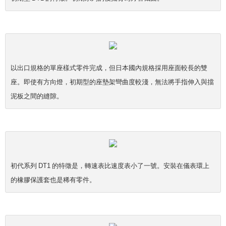
以出口規格的單座樣式零件完成，但日本國內規格採用座面較長的雙
座。即使有方向燈，初期型的座墊架彎曲度較淺，無法將手指伸入與擋
泥板之間的縫隙。
初代系列 DT1 的特徵是，轉速表比速度表小了一號。安裝在儀表環上
的橡膠保護套也是稀有零件。