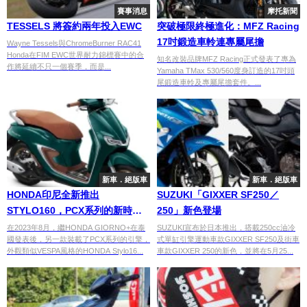
賽事消息
摩托新聞
TESSELS 將簽約兩年投入EWC
突破極限終極進化：MFZ Racing
17吋鍛造車軨連專屬尾擔
Wayne Tessels與ChromeBurner RAC41
Honda在FIM EWC世界耐力錦標賽中的合
知名改裝品牌MFZ Racing正式發表了專為
作將延續不只一個賽季，而是...
Yamaha TMax 530/560度身訂造的17吋頭
尾鍛造車軨及專屬尾擔套件。...
新車．絕版車
新車．絕版車
HONDA印尼全新推出
SUZUKI「GIXXER SF250／
STYLO160，PCX系列的新時尚
250」新色登場
綿羊仔誕生
在2023年8月，繼HONDA GIORNO+在泰
SUZUKI宣布於日本推出，搭載250cc油冷
國發表後，另一款裝載了PCX系列的引擎，
式單缸引擎運動車款GIXXER SF250及街車
外觀類似VESPA風格的HONDA Stylo16...
車款GIXXER 250的新色，並將在5月25...