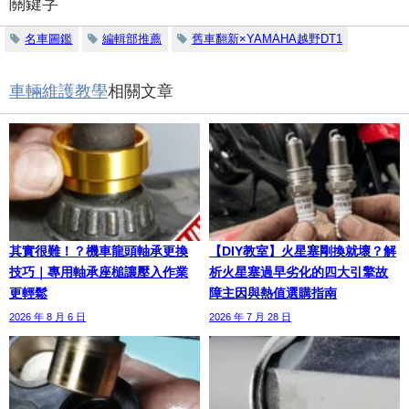
關鍵字
名車圖鑑
編輯部推薦
舊車翻新×YAMAHA越野DT1
車輛維護教學
相關文章
其實很難！？機車龍頭軸承更換
【DIY教室】火星塞剛換就壞？解
技巧｜專用軸承座槌讓壓入作業
析火星塞過早劣化的四大引擎故
更輕鬆
障主因與熱值選購指南
2026 年 8 月 6 日
2026 年 7 月 28 日