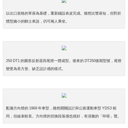
以出口規格的單座為基礎，重新鋪設表皮完成。雖然比雙座短，但對於
體型嬌小的騎士來說，仍可兩人乘坐。
250 DT1 的圓形反射器與尾燈一體成型。後來的 DT250後期型號，尾燈
變更為長方形、缺乏設計感的樣式。
配備方向燈的 1969 年車型，雖然開關設計與公路運動車型 YDS3 相
同，但線束較長。方向燈的切換段落感也很好，有清脆的「咔嗒」聲。