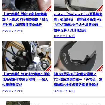
【DIY保養】對向活塞卡鉗難維
ko-ken「Surface Drive面接觸套
護？分離式卡鉗翻修重點「對合
筒」徹底解析！避開螺栓角部×強
密封圈」與活塞保養全解析
力扭矩傳遞×夾子式火星塞套筒，
機車保養工具升級指南
2026 年 7 月 27 日
2026 年 7 月 24 日
【DIY保養】煞車油怎麼換？單向
開口扳手為何不被優先選用？
洩油閥讓排空氣更省時，一個人
TONE快速開口扳手「免套拔」連
也能輕鬆完成
續轉動×機車保養效率提升解析
2026 年 7 月 21 日
2026 年 7 月 13 日