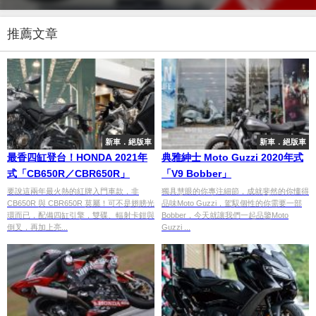
推薦文章
新車．絕版車
新車．絕版車
最香四缸登台！HONDA 2021年
典雅紳士 Moto Guzzi 2020年式
式「CB650R／CBR650R」
「V9 Bobber」
要說這兩年最火熱的紅牌入門車款，非
獨具慧眼的你專注細節，成就斐然的你懂得
CB650R 與 CBR650R 莫屬！可不是翅膀光
品味Moto Guzzi，駕馭個性的你需要一部
環而已，配備四缸引擎，雙碟、輻射卡鉗與
Bobber，今天就讓我們一起品鑒Moto
倒叉，再加上亮...
Guzzi ...