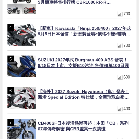
5月機車轉售排行榜 CBR1000RR-R
FIREBLADE SP首度躋身前十
700
【新車】Kawasaki「Ninja 250/400」2027年式
9月5日日本發售！新塗裝登場×價格不變×輔助滑
動式離合器×LED頭燈標配
700
SUZUKI 2027年式 Burgman 400 ABS 發表！
8/18日本上市、支援E10汽油 售價98萬100日圓
600
【海外】2027 Suzuki Hayabusa（隼）發表！
新增 Special Edition 特仕版，全新珍珠白塗裝
與專屬配備登場
400
CB400SF日本復活熱潮再起！本田「CB」系列
67年傳奇解密 與CBR差異一次搞懂