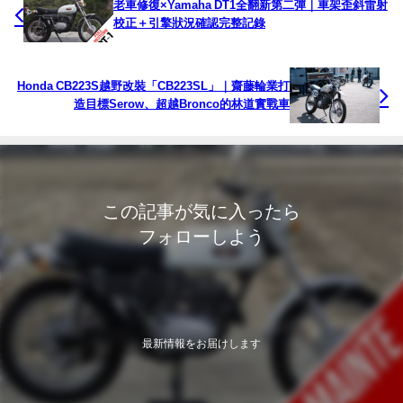
老車修復×Yamaha DT1全翻新第二彈｜車架歪斜雷射
校正＋引擎狀況確認完整記錄
Honda CB223S越野改裝「CB223SL」｜齋藤輪業打
造目標Serow、超越Bronco的林道實戰車
この記事が気に入ったら
フォローしよう
最新情報をお届けします