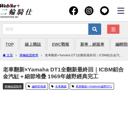
简
TOP
線上雜誌
EWC戰報
新車．絕版車
編輯部
主頁
車輛維護教學
老車翻新×Yamaha DT1全翻新最終回｜ICBM鋁合金汽缸
＋細節堆疊 1969年越野經典完工
老車翻新×Yamaha DT1全翻新最終回｜ICBM鋁合
金汽缸＋細節堆疊 1969年越野經典完工
車輛維護教學
編輯部推薦
名車圖鑑
舊車翻新×YAMAHA越野DT1