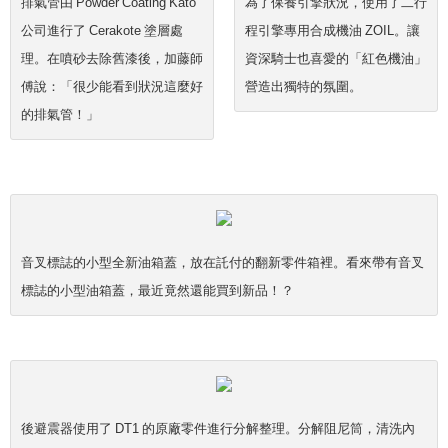
排氣管由 Powder Coating Kato
為了保養引擎狀況，使用了二行
公司進行了 Cerakote 塗層處
程引擎專用合成機油 ZOIL。讓
理。在噴砂去除舊漆後，加藤師
資深騎士也喜愛的「紅色機油」
傅說：「很少能看到狀況這麼好
營造出獨特的氛圍。
的排氣管！」
音叉標誌的小型全新油箱蓋，放在託付的翻新零件箱裡。看來帶有音叉
標誌的小型油箱蓋，最近竟然還能買到新品！？
後避震器使用了 DT1 的原廠零件進行分解整理。分解阻尼筒，清洗內