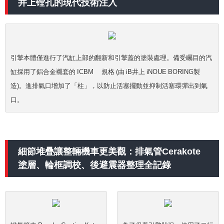
井上镗孔的現代技術注入
引擎本體僅進行了汽缸上部的翻新和引擎蓋的塗裝處理。備受矚目的汽
缸採用了鋁合金襯套的 ICBM® 規格 (由 iB井上 iNOUE BORING製
造)。進排氣口增加了「柱」，以防止活塞擺動並抑制活塞環彈出到氣
口。
細節堆疊讓整輛機車更美觀：排氣管Cerakote
塗層、輪框調校、後避震器整理全記錄