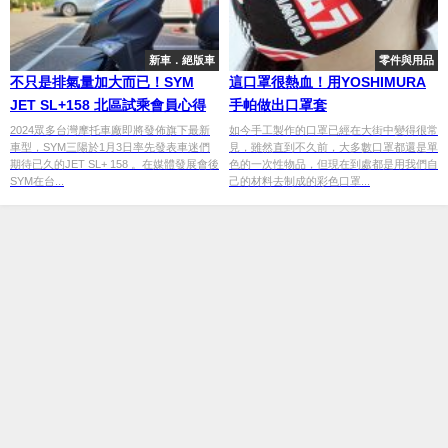
新車．絕版車
零件與用品
不只是排氣量加大而已！SYM
這口罩很熱血！用YOSHIMURA
JET SL+158 北區試乘會員心得
手帕做出口罩套
2024眾多台灣摩托車廠即將發佈旗下最新
如今手工製作的口罩已經在大街中變得很常
車型，SYM三陽於1月3日率先發表車迷們
見，雖然直到不久前，大多數口罩都還是單
期待已久的JET SL+ 158 。在媒體發展會後
色的一次性物品，但現在到處都是用我們自
SYM在台...
己的材料去制成的彩色口罩...