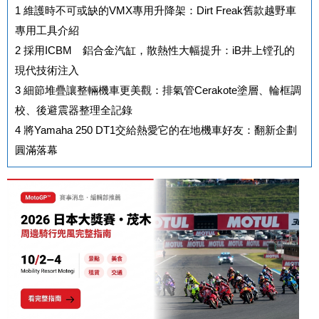
1
維護時不可或缺的VMX專用升降架：Dirt Freak舊款越野車
專用工具介紹
2
採用ICBM®鋁合金汽缸，散熱性大幅提升：iB井上镗孔的
現代技術注入
3
細節堆疊讓整輛機車更美觀：排氣管Cerakote塗層、輪框調
校、後避震器整理全記錄
4
將Yamaha 250 DT1交給熱愛它的在地機車好友：翻新企劃
圓滿落幕