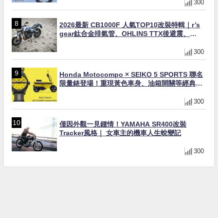
300
2026最新 CB1000F 人氣TOP10改裝特輯｜r’s
gear鈦合金排氣管、OHLINS TTX後避震、
HONDA頭燈整流罩
300
Honda Motocompo × SEIKO 5 SPORTS 聯名
限量錶登場！重現黃色車身、油箱開關等經典設
計
300
僅因外觀一見鍾情！YAMAHA SR400改裝
Tracker風格｜ 女車主的機車人生蛻變記
300