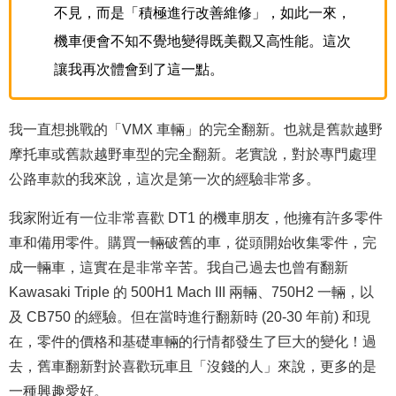
不見，而是「積極進行改善維修」，如此一來，
機車便會不知不覺地變得既美觀又高性能。這次
讓我再次體會到了這一點。
我一直想挑戰的「VMX 車輛」的完全翻新。也就是舊款越野
摩托車或舊款越野車型的完全翻新。老實說，對於專門處理
公路車款的我來說，這次是第一次的經驗非常多。
我家附近有一位非常喜歡 DT1 的機車朋友，他擁有許多零件
車和備用零件。購買一輛破舊的車，從頭開始收集零件，完
成一輛車，這實在是非常辛苦。我自己過去也曾有翻新
Kawasaki Triple 的 500H1 Mach III 兩輛、750H2 一輛，以
及 CB750 的經驗。但在當時進行翻新時 (20-30 年前) 和現
在，零件的價格和基礎車輛的行情都發生了巨大的變化！過
去，舊車翻新對於喜歡玩車且「沒錢的人」來說，更多的是
一種興趣愛好。