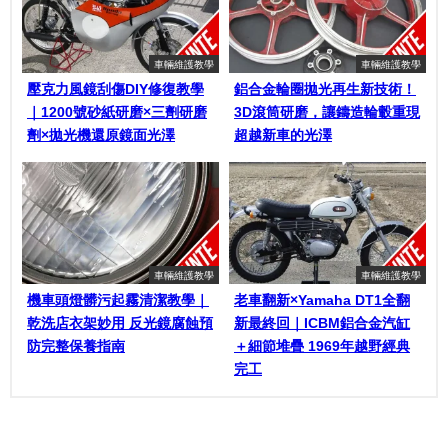
車輛維護教學
車輛維護教學
壓克力風鏡刮傷DIY修復教學
鋁合金輪圈拋光再生新技術！
｜1200號砂紙研磨×三劑研磨
3D滾筒研磨，讓鑄造輪轂重現
劑×拋光機還原鏡面光澤
超越新車的光澤
車輛維護教學
車輛維護教學
機車頭燈髒污起霧清潔教學｜
老車翻新×Yamaha DT1全翻
乾洗店衣架妙用 反光鏡腐蝕預
新最終回｜ICBM鋁合金汽缸
防完整保養指南
＋細節堆疊 1969年越野經典
完工