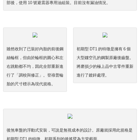
部後，使用 10 號避震器專用油組裝。目前沒有漏油情況。
雖然收到了已裝好內胎的前後鋼
初期型 DT1 的特徵是擁有 6 個
絲輪框，但由於輪框的圓心和左
大型鏤空孔的鋼製原廠後齒盤。
右跳動都不均，因此全部重新進
將磨損少的極上品中古零件重新
行了「調校與修正」。登祿普輪
進行了鍍鋅處理。
胎的尺寸標示為現代規格。
後煞車盤的浮動式安裝，可說是無視成本的設計。原廠就採用此規格是
初期型 DT1 的特徵。初期系列的後搖臂為方管截面。