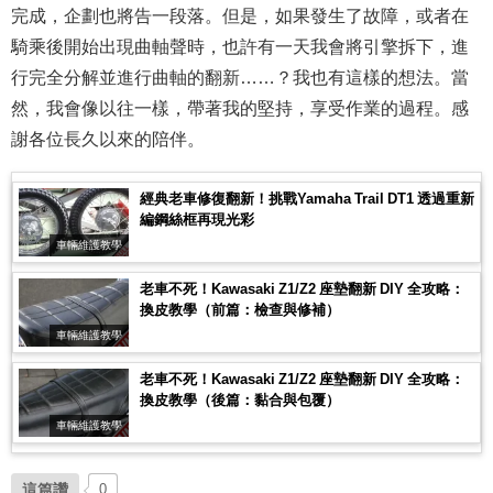
完成，企劃也將告一段落。但是，如果發生了故障，或者在
騎乘後開始出現曲軸聲時，也許有一天我會將引擎拆下，進
行完全分解並進行曲軸的翻新……？我也有這樣的想法。當
然，我會像以往一樣，帶著我的堅持，享受作業的過程。感
謝各位長久以來的陪伴。
經典老車修復翻新！挑戰Yamaha Trail DT1 透過重新
編鋼絲框再現光彩
車輛維護教學
老車不死！Kawasaki Z1/Z2 座墊翻新 DIY 全攻略：
換皮教學（前篇：檢查與修補）
車輛維護教學
老車不死！Kawasaki Z1/Z2 座墊翻新 DIY 全攻略：
換皮教學（後篇：黏合與包覆）
車輛維護教學
這篇讚
0