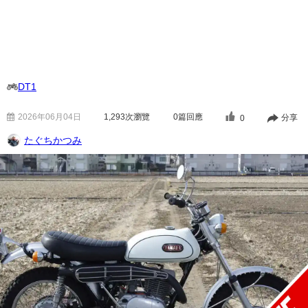
DT1
2026年06月04日
1,293
次瀏覽
0篇回應
分享
0
たぐちかつみ