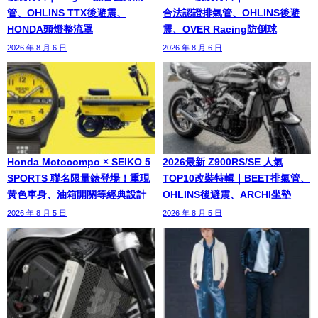
管、OHLINS TTX後避震、
合法認證排氣管、OHLINS後避
HONDA頭燈整流罩
震、OVER Racing防倒球
2026 年 8 月 6 日
2026 年 8 月 6 日
Honda Motocompo × SEIKO 5
2026最新 Z900RS/SE 人氣
SPORTS 聯名限量錶登場！重現
TOP10改裝特輯｜BEET排氣管、
黃色車身、油箱開關等經典設計
OHLINS後避震、ARCHI坐墊
2026 年 8 月 5 日
2026 年 8 月 5 日