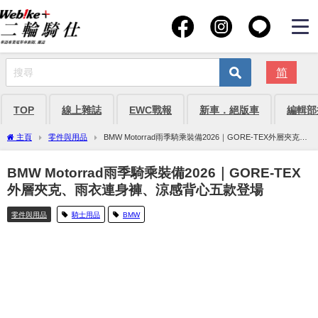
简
TOP
線上雜誌
EWC戰報
新車．絕版車
編輯部
主頁
零件與用品
BMW Motorrad雨季騎乘裝備2026｜GORE-TEX外層夾克、
雨衣連身褲、涼感背心五款登場
BMW Motorrad雨季騎乘裝備2026｜GORE-TEX
外層夾克、雨衣連身褲、涼感背心五款登場
零件與用品
騎士用品
BMW