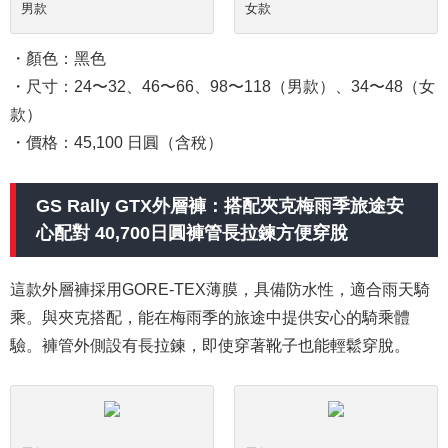
男款
女款
・顏色：黑色
・尺寸：24〜32、46〜66、98〜118（男款）、34〜48（女
款）
・價格：45,100 日圓（含稅）
GS Rally GTX外層褲：搭配夾克梅雨季旅途安
心配對 40,700日圓褲管長拉鍊方便穿脫
這款外層褲採用GORE-TEX薄膜，具備防水性，適合雨天騎
乘。與夾克搭配，能在梅雨季的旅途中提供安心的騎乘體
驗。褲管外側設有長拉鍊，即使穿著靴子也能輕鬆穿脫。