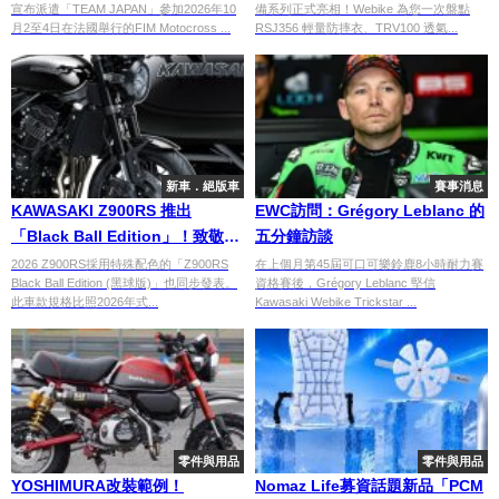
宣布派遣「TEAM JAPAN」參加2026年10
備系列正式亮相！Webike 為您一次盤點
輔×橫山遥希3選手赴法國挑戰
面終結夏季騎乘悶熱噩夢！
月2至4日在法國舉行的FIM Motocross ...
RSJ356 輕量防摔衣、TRV100 透氣...
新車．絕版車
賽事消息
KAWASAKI Z900RS 推出
EWC訪問：Grégory Leblanc 的
「Black Ball Edition」！致敬
五分鐘訪談
Z1，換上「DOHC」經典徽章
2026 Z900RS採用特殊配色的「Z900RS
在上個月第45屆可口可樂鈴鹿8小時耐力賽
Black Ball Edition (黑球版)」也同步發表。
資格賽後，Grégory Leblanc 堅信
此車款規格比照2026年式...
Kawasaki Webike Trickstar ...
零件與用品
零件與用品
YOSHIMURA改裝範例！
Nomaz Life募資話題新品「PCM