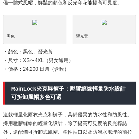
備一體式風帽，鮮豔的顏色和反光印花能提高可見度。
黑色
螢光黃
・顏色：黑色、螢光黃
・尺寸：XS〜4XL（男女通用）
・價格：24,200 日圓（含稅）
RainLock夾克與褲子：壓膠縫線輕量防水設計
可拆卸風帽多色可選
這款輕量化雨衣夾克和褲子，具備優異的防水性和防風性。
採用壓膠縫線的輕量化設計，除了提高可見度的反光標誌
外，還配備可拆卸式風帽、彈性袖口以及防潑水處理的前拉