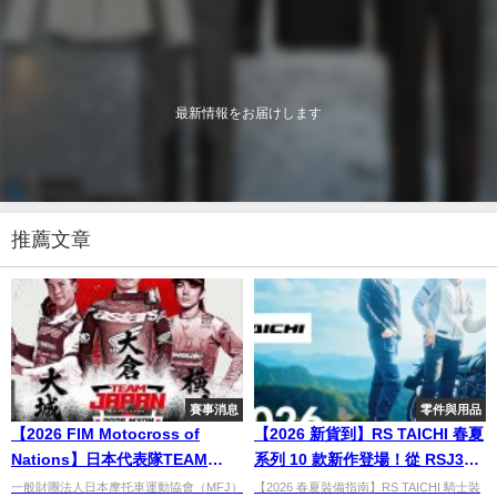
最新情報をお届けします
推薦文章
賽事消息
零件與用品
【2026 FIM Motocross of
【2026 新貨到】RS TAICHI 春夏
Nations】日本代表隊TEAM
系列 10 款新作登場！從 RSJ356
JAPAN派遣！大倉由揮×大城魁之
防摔衣到 CE Lv.2 護甲背心，全
一般財團法人日本摩托車運動協會（MFJ）
【2026 春夏裝備指南】RS TAICHI 騎士裝