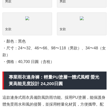
男款
男款
女款
女款
・顏色：黑色
・尺寸：24〜32、46〜66、98〜118（男款）、34〜48（女
款）
・價格：40,700 日圓（含稅）
專業雨衣連身褲：輕量PU塗層一體式風帽 螢光
黃高能見度設計 24,200日圓
這款連身式雨衣具備防風防雨功能。採用PU塗層，能保護身
體免受雨水和風的侵襲，並採用輕量化材質，方便攜帶。配