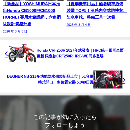
【新產品】YOSHIMURA日本推
【夏季機車用品】酷暑騎車必備
出Honda CB1000F/CB1000
裝備 TOP5！涼感內穿式防摔衣、
HORNET專用水箱護網，六角網
防水車靴、整備工具一次看
紋設計質感升級
2026 年 8 月 4 日
2026 年 8 月 5 日
Honda CRF250R 2027年式發表｜HRC統一圖形全面
更新 限定款CRF250R HRC-WE同步登場
DEGNER NB-213多功能防水側袋新品上市｜5L容量
捲式開口、多位置安裝 5,940日圓
この記事が気に入ったら
フォローしよう