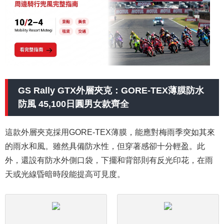
GS Rally GTX外層夾克：GORE-TEX薄膜防水
防風 45,100日圓男女款齊全
這款外層夾克採用GORE-TEX薄膜，能應對梅雨季突如其來
的雨水和風。雖然具備防水性，但穿著感卻十分輕盈。此
外，還設有防水外側口袋，下擺和背部則有反光印花，在雨
天或光線昏暗時段能提高可見度。