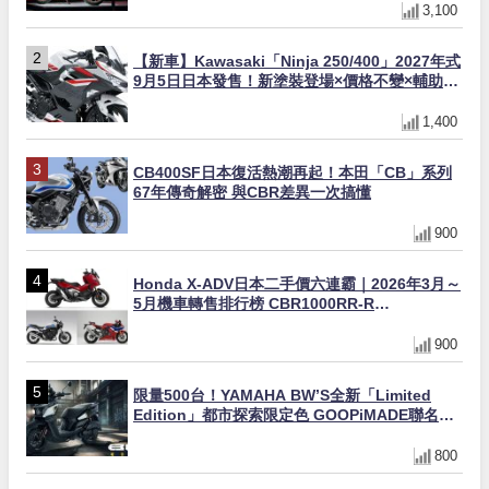
3,100
【新車】Kawasaki「Ninja 250/400」2027年式
9月5日日本發售！新塗裝登場×價格不變×輔助滑
動式離合器×LED頭燈標配
1,400
CB400SF日本復活熱潮再起！本田「CB」系列
67年傳奇解密 與CBR差異一次搞懂
900
Honda X-ADV日本二手價六連霸｜2026年3月～
5月機車轉售排行榜 CBR1000RR-R
FIREBLADE SP首度躋身前十
900
限量500台！YAMAHA BW’S全新「Limited
Edition」都市探索限定色 GOOPiMADE聯名包
同步登場
800