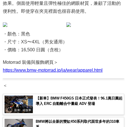
效果。側面使用輕量且彈性極佳的網眼材質，兼顧了活動的
便利性。即使穿在夾克裡面也很容易使用。
・顏色：黑色
・尺寸：XS〜4XL（男女通用）
・價格：16,500 日圓（含稅）
Motorrad 裝備與服飾網頁＞
https://www.bmw-motorrad.jp/ja/wear/apparel.html
＜
【新車】BMW F450GS 日本正式發表！96.1萬日圓起
導入 ERC 自動離合中量級 ADV 登場
新車．絕版車
BMW將以全新的雙缸450系列取代面世多年的310車
系