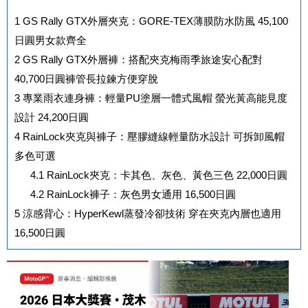
1
GS Rally GTX外層夾克：GORE-TEX薄膜防水防風 45,100
日圓男女款齊全
2
GS Rally GTX外層褲：搭配夾克梅雨季旅途安心配對
40,700日圓褲管長拉鍊方便穿脫
3
專業雨衣連身褲：輕量PU塗層一體式風帽 螢光黃高能見度
設計 24,200日圓
4
RainLock夾克與褲子：壓膠縫線輕量防水設計 可拆卸風帽
多色可選
4.1
RainLock夾克：卡其色、灰色、黃色三色 22,000日圓
4.2
RainLock褲子：灰色男女通用 16,500日圓
5
涼感背心：HyperKewl蒸發冷卻技術 穿在夾克內層也適用
16,500日圓