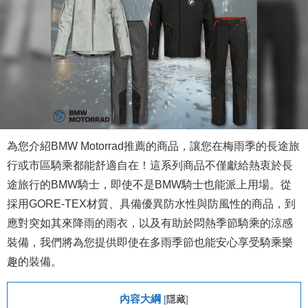
為您介紹BMW Motorrad推薦的商品，讓您在梅雨季的長途旅
行或市區騎乘都能舒適自在！這系列商品不僅獻給熱衷於長
途旅行的BMW騎士，即使不是BMW騎士也能派上用場。從
採用GORE-TEX材質、具備優異防水性與防風性的商品，到
應對突如其來降雨的雨衣，以及有助於悶熱季節騎乘的涼感
裝備，我們將為您提供即使在多雨季節也能安心享受騎乘樂
趣的裝備。
內容大綱
[
隱藏
]