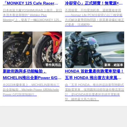
「MONKEY 125 Cafe Racer
冷卻背心」正式開賣！無電源×2
Custom」
倍保冷×涼感帽墊同步登場
日本改裝大廠YOSHIMURA在上個月，於日
不用插電、不怕電池耗盡、還能重複使用
本茂木賽道舉辦的” Webike Plus
——Nomaz Life PCM冷卻背心以三種穿戴
Meeting”上，發表了一輛以MONKEY 125...
方式解決夏季悶熱問題！群眾募資爆紅後正
式量產，涼感帽墊...
零件與用品
新車．絕版車
新款街跑與多功能輪胎，
HONDA 首款量產街跑電車登場！
MICHELIN推出全新Power 6/GP
五羊 HONDA 推出復古未來風電
2與Anakee Road輪胎
動車
在2023米蘭車展上，MICHIELIN新推出三
由「五羊 HONDA」推出的這款新型跨騎式
款全新輪胎，Michelin Power 6和Michelin
電動電單車，採用圓形頭燈與迷你整流罩設
Power GP2與冒險旅行...
計，是HONDA首款量產的非綿羊電動車
型。雖然最大馬力僅21...