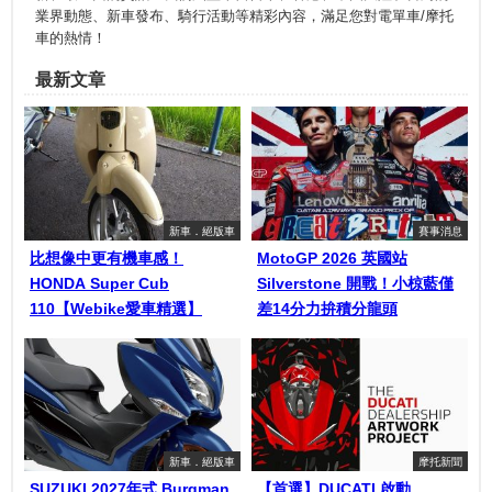
業界動態、新車發布、騎行活動等精彩內容，滿足您對電單車/摩托
車的熱情！
最新文章
新車．絕版車
賽事消息
比想像中更有機車感！
MotoGP 2026 英國站
HONDA Super Cub
Silverstone 開戰！小椋藍僅
110【Webike愛車精選】
差14分力拚積分龍頭
新車．絕版車
摩托新聞
SUZUKI 2027年式 Burgman
【首選】DUCATI 啟動