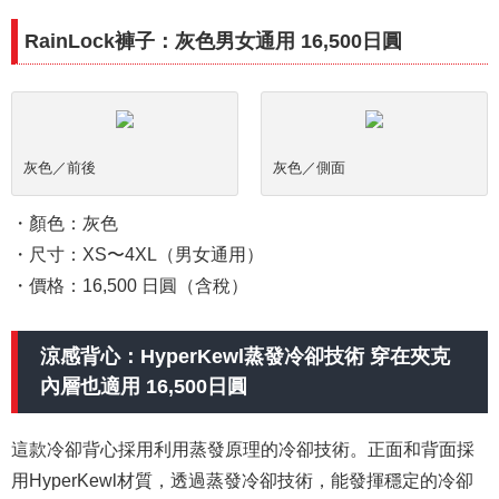
RainLock褲子：灰色男女通用 16,500日圓
灰色／前後
灰色／側面
・顏色：灰色
・尺寸：XS〜4XL（男女通用）
・價格：16,500 日圓（含稅）
涼感背心：HyperKewl蒸發冷卻技術 穿在夾克
內層也適用 16,500日圓
這款冷卻背心採用利用蒸發原理的冷卻技術。正面和背面採
用HyperKewl材質，透過蒸發冷卻技術，能發揮穩定的冷卻