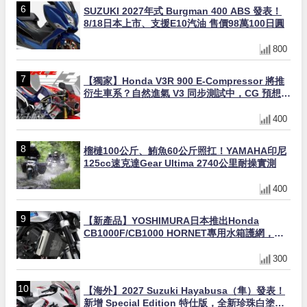
SUZUKI 2027年式 Burgman 400 ABS 發表！
8/18日本上市、支援E10汽油 售價98萬100日圓
800
【獨家】Honda V3R 900 E-Compressor 將推
衍生車系？自然進氣 V3 同步測試中，CG 預想曝
光！
400
榴槤100公斤、鮪魚60公斤照扛！YAMAHA印尼
125cc速克達Gear Ultima 2740公里耐操實測
400
【新產品】YOSHIMURA日本推出Honda
CB1000F/CB1000 HORNET專用水箱護網，六
角網紋設計質感升級
300
【海外】2027 Suzuki Hayabusa（隼）發表！
新增 Special Edition 特仕版，全新珍珠白塗裝