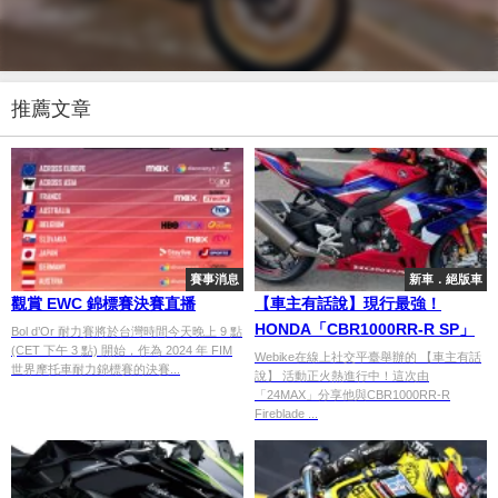
推薦文章
賽事消息
新車．絕版車
觀賞 EWC 錦標賽決賽直播
【車主有話說】現行最強！
HONDA「CBR1000RR-R SP」
Bol d’Or 耐力賽將於台灣時間今天晚上 9 點
(CET 下午 3 點) 開始，作為 2024 年 FIM
Webike在線上社交平臺舉辦的 【車主有話
世界摩托車耐力錦標賽的決賽...
說】 活動正火熱進行中！這次由
「24MAX」分享他與CBR1000RR-R
Fireblade ...