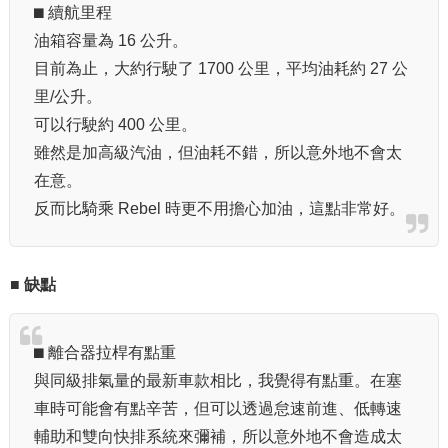
⬛︎ 續航里程
油箱容量為 16 公升。
目前為止，大約行駛了 1700 公里，平均油耗約 27 公
里/公升。
可以行駛約 400 公里。
雖然是加高級汽油，但油耗不錯，所以意外地不會太
在意。
反而比騎乘 Rebel 時更不用擔心加油，這點非常好。
■ 缺點
⬛︎ 離合器拉桿有點重
與同級排氣量的最新車款相比，我覺得有點重。在塞
車時可能會有點辛苦，但可以透過怠速前進、低轉速
輔助和雙向快排系統來彌補，所以意外地不會造成太