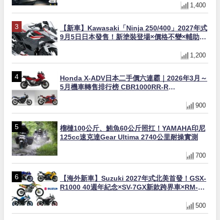
1,400
【新車】Kawasaki「Ninja 250/400」2027年式
9月5日日本發售！新塗裝登場×價格不變×輔助滑
動式離合器×LED頭燈標配
1,200
Honda X-ADV日本二手價六連霸｜2026年3月～
5月機車轉售排行榜 CBR1000RR-R
FIREBLADE SP首度躋身前十
900
榴槤100公斤、鮪魚60公斤照扛！YAMAHA印尼
125cc速克達Gear Ultima 2740公里耐操實測
700
【海外新車】Suzuki 2027年式北美首發！GSX-
R1000 40週年紀念×SV-7GX新款跨界車×RM-
Z450 Ken Roczen冠軍套件
500