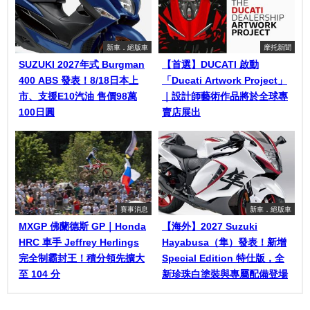
新車．絕版車
摩托新聞
SUZUKI 2027年式 Burgman
【首選】DUCATI 啟動
400 ABS 發表！8/18日本上
「Ducati Artwork Project」
市、支援E10汽油 售價98萬
｜設計師藝術作品將於全球專
100日圓
賣店展出
賽事消息
新車．絕版車
MXGP 佛蘭德斯 GP｜Honda
【海外】2027 Suzuki
HRC 車手 Jeffrey Herlings
Hayabusa（隼）發表！新增
完全制霸封王！積分領先擴大
Special Edition 特仕版，全
至 104 分
新珍珠白塗裝與專屬配備登場