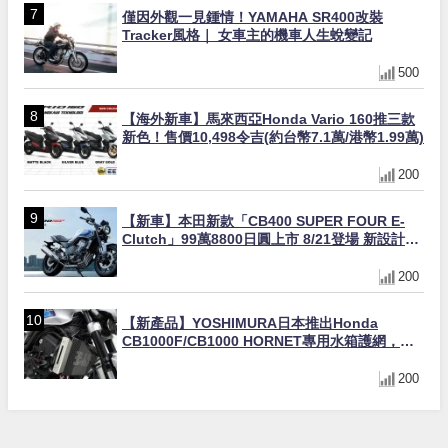
僅因外觀一見鍾情！YAMAHA SR400改裝
Tracker風格｜ 女車主的機車人生蛻變記
500
【海外新車】馬來西亞Honda Vario 160推三款
新色！售價10,498令吉(約台幣7.1萬/港幣1.99萬)
200
【新車】本田新款「CB400 SUPER FOUR E-
Clutch」99萬8800日圓上市 8/21登場 新設計直
列四缸引擎58匹馬力動力升級
200
【新產品】YOSHIMURA日本推出Honda
CB1000F/CB1000 HORNET專用水箱護網，六
角網紋設計質感升級
200