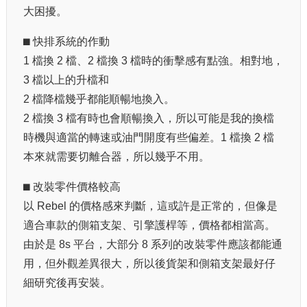
大困擾。
⬛︎ 快排系統的作動
1 檔換 2 檔、2 檔換 3 檔時的衝擊感有點強。相對地，
3 檔以上的升檔和
2 檔降檔幾乎都能順暢地換入。
2 檔換 3 檔有時也會順暢換入，所以可能是我的換檔
時機與適當的轉速或油門開度有些偏差。1 檔換 2 檔
本來就需要切離合器，所以幾乎不用。
⬛︎ 改裝零件價格較高
以 Rebel 的價格感來判斷，這或許是正常的，但像是
適合車款的側箱支架、引擎護桿等，價格都相當高。
由於是 8s 平台，大部分 8 系列的改裝零件應該都能通
用，但外觀差異很大，所以後貨架和側箱支架最好仔
細研究後再安裝。