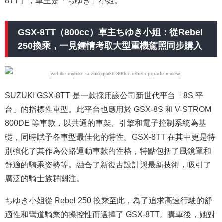
8TT」，車主是「ちゆき」小姐。
GSX-8TT（800cc）車主ちゆき小姐：從Rebel
250換乘，一見鍾情考取大型重機駕照同步購入
SUZUKI GSX-8TT 是一款採用該公司新世代平台「8S 平
台」的指標性車型。此平台也應用於 GSX-8S 和 V-STROM
800DE 等車款，以共通的車架、引擎和電子控制系統為基
礎，同時賦予各車型最佳化的特性。GSX-8TT 在其中更是特
別強化了其作為公路運動車款的性格，特點包括了風鏡罩和
舒適的騎乘姿勢等。融合了新復古設計與最新技術，吸引了
廣泛的騎士族群關注。
ちゆき小姐從 Rebel 250 換乘至此，為了追求高速行駛的舒
適性和彎道騎乘的操控性而選擇了 GSX-8TT。購車後，她對