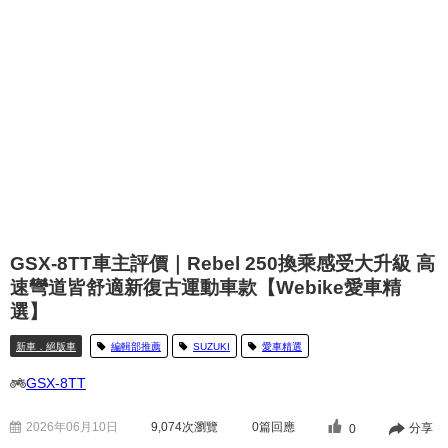
GSX-8TT車主評價｜Rebel 250換乘感受大升級 高
速彎道皆舒適新復古運動車款【Webike愛車精
選】
新車．絕版車
編輯部推薦
SUZUKI
愛車精選
GSX-8TT
2026年06月10日
9,074
次瀏覽
0篇回應
分享
0