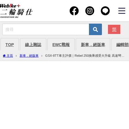
简
TOP
線上雜誌
EWC戰報
新車．絕版車
編輯部
主頁
新車．絕版車
GSX-8TT車主評價｜Rebel 250換乘感受大升級 高速彎道
皆舒適新復古運動車款【Webike愛車精選】