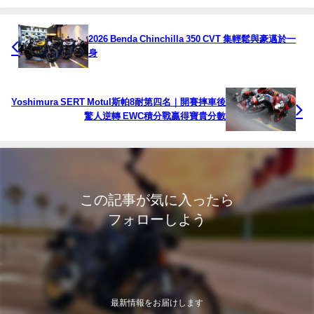
2026 Benda Chinchilla 350 CVT 集輕鬆與豪邁於一
身
Yoshimura SERT Motul斯帕8耐第四名｜開賽摔車後
驚人逆轉 EWC積分戰贏得寶貴分數
この記事が気に入ったら
フォローしよう
最新情報をお届けします