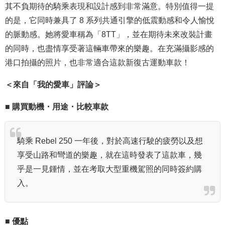
其不負期待的騎乘表現和設計感到非常滿意。特別值得一提
的是，它同時兼具了 8 系列共通引擎的低震動感和令人愉悅
的脈動感。她將愛車稱為「8TT」，並在期待未來改裝計畫
的同時，也盡情享受著這輛車帶來的樂趣。在充滿攝影感的
港口拍攝的照片，也非常適合這款新復古運動車款！
＜來自「我的愛車」評論＞
■ 購買動機・用途・比較車款
騎乘 Rebel 250 一年後，對於高速行駛的疲勞以及想
享受山路和彎道的樂趣，就在這時發表了這款車，幾
乎是一見鍾情，並在考取大型重機駕照的同時簽約購
入。
■ 優點