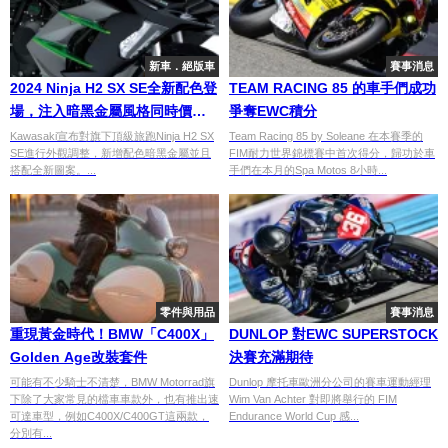
新車．絕版車
賽事消息
2024 Ninja H2 SX SE全新配色登
TEAM RACING 85 的車手們成功
場，注入暗黑金屬風格同時價格
爭奪EWC積分
微漲
Kawasaki宣布對旗下頂級旅跑Ninja H2 SX
Team Racing 85 by Soleane 在本賽季的
SE進行外觀調整，新增配色暗黑金屬並且
FIM耐力世界錦標賽中首次得分，歸功於車
搭配全新圖案。...
手們在本月的Spa Motos 8小時...
零件與用品
賽事消息
重現黃金時代！BMW「C400X」
DUNLOP 對EWC SUPERSTOCK
Golden Age改裝套件
決賽充滿期待
可能有不少騎士不清楚，BMW Motorrad旗
Dunlop 摩托車歐洲分公司的賽車運動經理
下除了大家常見的檔車車款外，也有推出速
Wim Van Achter 對即將舉行的 FIM
可達車型，例如C400X/C400GT這兩款，
Endurance World Cup 感...
分別有...