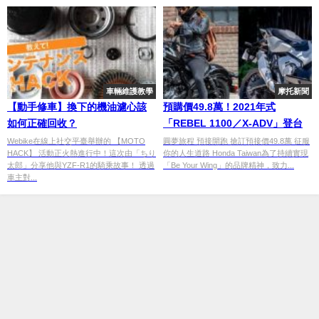
車輛維護教學
摩托新聞
【動手修車】換下的機油濾心該
預購價49.8萬！2021年式
如何正確回收？
「REBEL 1100／X-ADV」登台
Webike在線上社交平臺舉辦的 【MOTO
圓夢旅程 預接開跑 搶訂預接價49.8萬 征服
HACK】 活動正火熱進行中！這次由「ちり
你的人生道路 Honda Taiwan為了持續實現
太郎」分享他與YZF-R1的騎乘故事！ 透過
「Be Your Wing」的品牌精神，致力...
車主對...