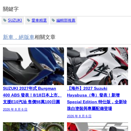
關鍵字
SUZUKI
愛車精選
編輯部推薦
新車．絕版車
相關文章
SUZUKI 2027年式 Burgman
【海外】2027 Suzuki
400 ABS 發表！8/18日本上市、
Hayabusa（隼）發表！新增
支援E10汽油 售價98萬100日圓
Special Edition 特仕版，全新珍
珠白塗裝與專屬配備登場
2026 年 8 月 6 日
2026 年 8 月 6 日