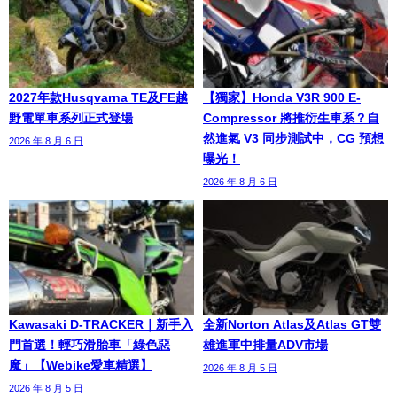
2027年款Husqvarna TE及FE越
【獨家】Honda V3R 900 E-
野電單車系列正式登場
Compressor 將推衍生車系？自
然進氣 V3 同步測試中，CG 預想
2026 年 8 月 6 日
曝光！
2026 年 8 月 6 日
Kawasaki D-TRACKER｜新手入
全新Norton Atlas及Atlas GT雙
門首選！輕巧滑胎車「綠色惡
雄進軍中排量ADV市場
魔」【Webike愛車精選】
2026 年 8 月 5 日
2026 年 8 月 5 日