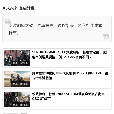
■ 未來的改裝計畫
安裝側箱支架、煞車拉桿、後貨架等，將它打造成旅
行車。
SUZUKI GSX-8T / 8TT 深度解析｜新復古定位、設計
秘辛與騎乘調性，與 GSX-8S 有何不同？
新車．絕版車
鈴木推出20世紀70年代風格的GSX-8T和GSX-8TT復
古街車雙胞胎
新車．絕版車
致敬傳奇二行程T500！SUZUKI發表全新復古街車
GSX-8T/8TT
新車．絕版車