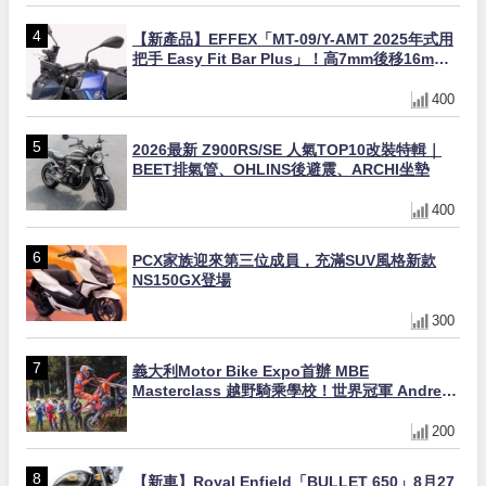
【新產品】EFFEX「MT-09/Y-AMT 2025年式用
把手 Easy Fit Bar Plus」！高7mm後移16mm
直上×三色×免換線組
400
2026最新 Z900RS/SE 人氣TOP10改裝特輯｜
BEET排氣管、OHLINS後避震、ARCHI坐墊
400
PCX家族迎來第三位成員，充滿SUV風格新款
NS150GX登場
300
義大利Motor Bike Expo首辦 MBE
Masterclass 越野騎乘學校！世界冠軍 Andrea
Verona 親自指導
200
【新車】Royal Enfield「BULLET 650」8月27