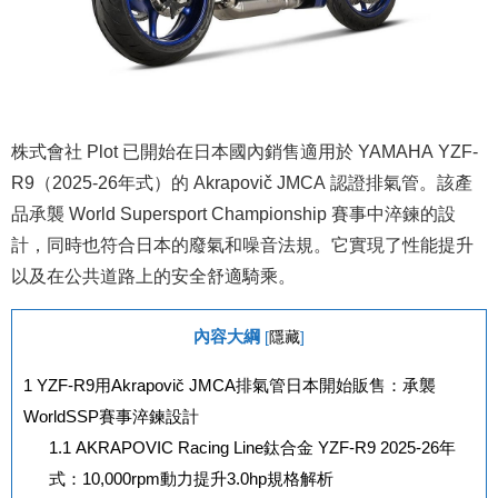
株式會社 Plot 已開始在日本國內銷售適用於 YAMAHA YZF-
R9（2025-26年式）的 Akrapovič JMCA 認證排氣管。該產
品承襲 World Supersport Championship 賽事中淬鍊的設
計，同時也符合日本的廢氣和噪音法規。它實現了性能提升
以及在公共道路上的安全舒適騎乘。
內容大綱
[
隱藏
]
1
YZF-R9用Akrapovič JMCA排氣管日本開始販售：承襲
WorldSSP賽事淬鍊設計
1.1
AKRAPOVIC Racing Line鈦合金 YZF-R9 2025-26年
式：10,000rpm動力提升3.0hp規格解析