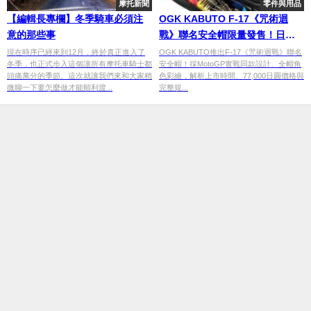
摩托新聞
零件與用品
【編輯長專欄】冬季騎車必須注
OGK KABUTO F-17《咒術迴
意的那些事
戰》聯名安全帽限量發售！日本
售價與完整規格公開
現在時序已經來到12月，終於真正進入了
OGK KABUTO推出F-17《咒術迴戰》聯名
冬季，也正式步入這個讓所有摩托車騎士都
安全帽！採MotoGP實戰同款設計、全帽角
頭痛萬分的季節。這次就讓我們來和大家稍
色彩繪，解析上市時間、77,000日圓價格與
微聊一下要怎麼做才能順利渡...
完整規...