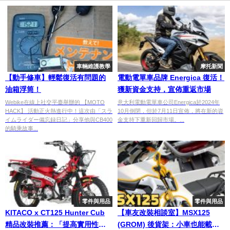
車輛維護教學
摩托新聞
【動手修車】輕鬆復活有問題的
電動電單車品牌 Energica 復活！
油箱浮筒！
獲新資金支持，宣佈重返市場
Webike在線上社交平臺舉辦的 【MOTO
意大利電動電單車公司Energica於2024年
HACK】 活動正火熱進行中！這次由「スラ
10月倒閉，但於7月11日宣佈，將在新的資
イムライダー備忘録日記」分享他與CB400
金支持下重新回歸市場。...
的騎乘故事...
零件與用品
零件與用品
KITACO x CT125 Hunter Cub
【車友改裝相談室】MSX125
精品改裝推薦：「提高實用性及
(GROM) 後貨架：小車也能載大