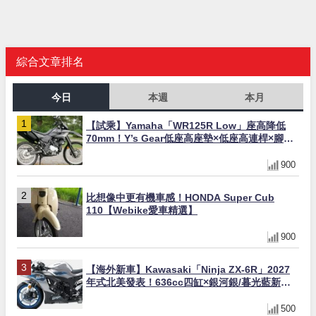
綜合文章排名
今日
本週
本月
【試乘】Yamaha「WR125R Low」座高降低
70mm！Y’s Gear低座高座墊×低座高連桿×腳踏
著地感大幅改善，越野初學者推薦
900
比想像中更有機車感！HONDA Super Cub
110【Webike愛車精選】
900
【海外新車】Kawasaki「Ninja ZX-6R」2027
年式北美發表！636cc四缸×銀河銀/暮光藍新色
×KTRC/KIBS電控，11,599美元起
500