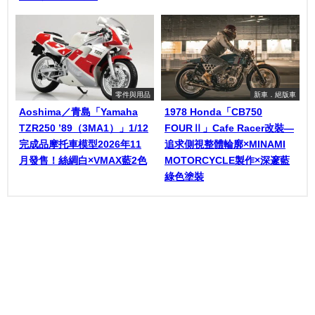
零件與用品
新車．絕版車
Aoshima／青島「Yamaha
1978 Honda「CB750
TZR250 ’89（3MA1）」1/12
FOURⅡ」Cafe Racer改裝—
完成品摩托車模型2026年11
追求側視整體輪廓×MINAMI
月發售！絲綢白×VMAX藍2色
MOTORCYCLE製作×深邃藍
綠色塗裝