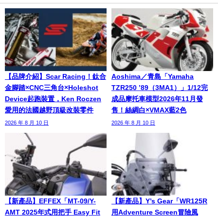
【品牌介紹】Scar Racing！鈦合
Aoshima／青島「Yamaha
金腳踏×CNC三角台×Holeshot
TZR250 ’89（3MA1）」1/12完
Device起跑裝置，Ken Roczen
成品摩托車模型2026年11月發
愛用的法國越野頂級改裝零件
售！絲綢白×VMAX藍2色
2026 年 8 月 10 日
2026 年 8 月 10 日
【新產品】EFFEX「MT-09/Y-
【新產品】Y’s Gear「WR125R
AMT 2025年式用把手 Easy Fit
用Adventure Screen冒險風