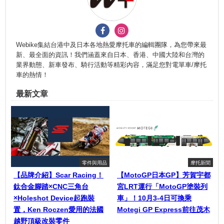
Webike集結台港中及日本各地熱愛摩托車的編輯團隊，為您帶來最
新、最全面的資訊！我們涵蓋來自日本、香港、中國大陸和台灣的
業界動態、新車發布、騎行活動等精彩內容，滿足您對電單車/摩托
車的熱情！
最新文章
零件與用品
摩托新聞
【品牌介紹】Scar Racing！
【MotoGP日本GP】芳賀宇都
鈦合金腳踏×CNC三角台
宮LRT運行「MotoGP塗裝列
×Holeshot Device起跑裝
車」！10月3-4日可換乘
置，Ken Roczen愛用的法國
Motegi GP Express前往茂木
越野頂級改裝零件