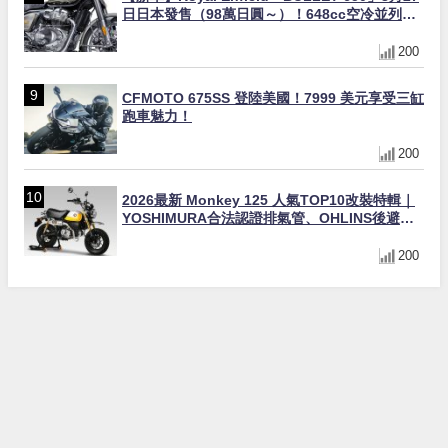
日日本發售（98萬日圓～）！648cc空冷並列雙
缸×虎眼指示燈×砲筒黑/戰艦藍兩色
200
CFMOTO 675SS 登陸美國！7999 美元享受三缸
跑車魅力！
200
2026最新 Monkey 125 人氣TOP10改裝特輯｜
YOSHIMURA合法認證排氣管、OHLINS後避
震、OVER Racing防倒球
200