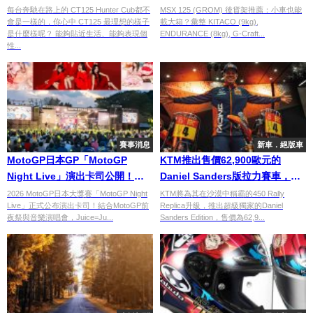
行車品質兼備」
箱？「載重」vs「造型」的極限
每台奔馳在路上的 CT125 Hunter Cub都不
MSX 125 (GROM) 後貨架推薦：小車也能
會是一樣的，你心中 CT125 最理想的樣子
載大箱？彙整 KITACO (9kg),
對決｜台日車友評價匯總
是什麼樣呢？ 能夠貼近生活、能夠表現個
ENDURANCE (8kg), G-Craft...
性...
賽事消息
新車．絕版車
MotoGP日本GP「MotoGP
KTM推出售價62,900歐元的
Night Live」演出卡司公開！
Daniel Sanders版拉力賽車，全
Juice=Juice、SWEET
球限量5輛
2026 MotoGP日本大獎賽「MotoGP Night
KTM將為其在沙漠中稱霸的450 Rally
Live」正式公布演出卡司！結合MotoGP前
Replica升級，推出超級獨家的Daniel
STEADY、MORE STAR登場嗨翻
夜祭與音樂演唱會，Juice=Ju...
Sanders Edition，售價為62,9...
茂木之夜