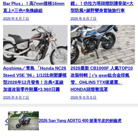
Bar Plus」！高7mm後移16mm
鏡」！仿拉力塔頭燈防護骨架×大
直上×三色×免換線組
型防風×越野變身冒險旅行車
2026 年 8 月 7 日
2026 年 8 月 7 日
Aoshima／青島 「Honda NC26
2026最新 CB1000F 人氣TOP10
Steed VSE ’96」1/12比例塑膠模
改裝特輯｜r’s gear鈦合金排氣
型2026年12月發售！古典×直線
管、OHLINS TTX後避震、
加速改裝零件附屬×3,960日圓
HONDA頭燈整流罩
2026 年 8 月 7 日
2026 年 8 月 6 日
2026 San Yang ADXTG 400 披著羊皮的劍齒虎