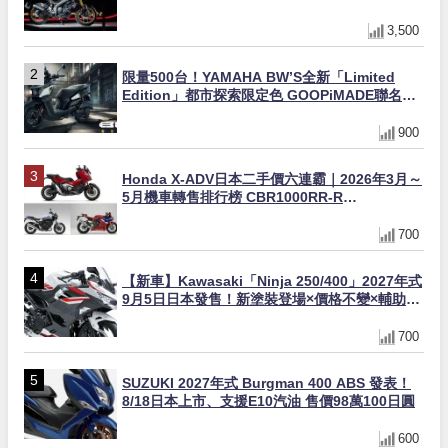
量追加販售
3,500
限量500台！YAMAHA BW’S全新「Limited
Edition」都市探索限定色 GOOPiMADE聯名包
同步登場
900
Honda X-ADV日本二手價六連霸｜2026年3月～
5月機車轉售排行榜 CBR1000RR-R
FIREBLADE SP首度躋身前十
700
【新車】Kawasaki「Ninja 250/400」2027年式
9月5日日本發售！新塗裝登場×價格不變×輔助滑
動式離合器×LED頭燈標配
700
SUZUKI 2027年式 Burgman 400 ABS 發表！
8/18日本上市、支援E10汽油 售價98萬100日圓
600