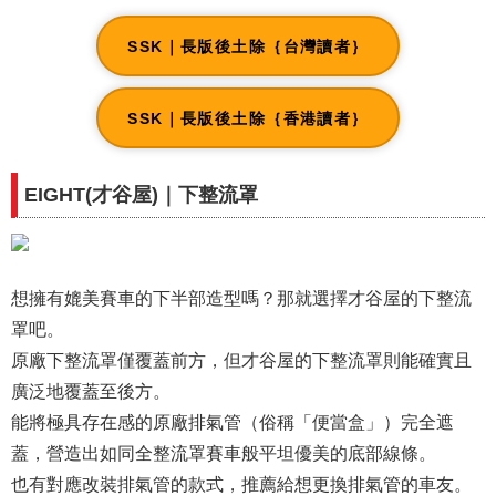
SSK｜長版後土除｛台灣讀者｝
SSK｜長版後土除｛香港讀者｝
EIGHT(才谷屋)｜下整流罩
想擁有媲美賽車的下半部造型嗎？那就選擇才谷屋的下整流
罩吧。
原廠下整流罩僅覆蓋前方，但才谷屋的下整流罩則能確實且
廣泛地覆蓋至後方。
能將極具存在感的原廠排氣管（俗稱「便當盒」）完全遮
蓋，營造出如同全整流罩賽車般平坦優美的底部線條。
也有對應改裝排氣管的款式，推薦給想更換排氣管的車友。