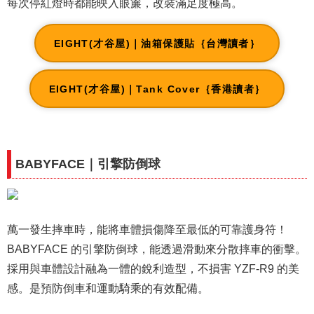
每次停紅燈時都能映入眼簾，改裝滿足度極高。
EIGHT(才谷屋)｜油箱保護貼｛台灣讀者｝
EIGHT(才谷屋)｜Tank Cover｛香港讀者｝
BABYFACE｜引擎防倒球
萬一發生摔車時，能將車體損傷降至最低的可靠護身符！
BABYFACE 的引擎防倒球，能透過滑動來分散摔車的衝擊。
採用與車體設計融為一體的銳利造型，不損害 YZF-R9 的美
感。是預防倒車和運動騎乘的有效配備。