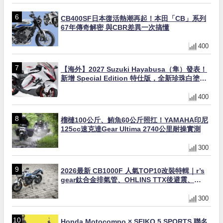
CB400SF日本復活熱潮再起！本田「CB」系列
67年傳奇解密 與CBR差異一次搞懂
400
【海外】2027 Suzuki Hayabusa（隼）發表！
新增 Special Edition 特仕版，全新珍珠白塗裝
與專屬配備登場
400
榴槤100公斤、鮪魚60公斤照扛！YAMAHA印尼
125cc速克達Gear Ultima 2740公里耐操實測
300
2026最新 CB1000F 人氣TOP10改裝特輯｜r’s
gear鈦合金排氣管、OHLINS TTX後避震、
HONDA頭燈整流罩
300
Honda Motocompo × SEIKO 5 SPORTS 聯名