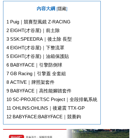
內容大綱
[
隱藏
]
1
Puig｜競賽型風鏡 Z-RACING
2
EIGHT(才谷屋)｜前土除
3
SSK:SPEEDRA｜後土除 長型
4
EIGHT(才谷屋)｜下整流罩
5
EIGHT(才谷屋)｜油箱保護貼
6
BABYFACE｜引擎防倒球
7
GB Racing｜引擎蓋 全套組
8
ACTIVE｜牌照架套件
9
BABYFACE｜高性能腳踏套件
10
SC-PROJECT:SC Project｜全段排氣系統
11
OHLINS:OHLINS｜後避震 TTX-GP
12
BABYFACE:BABYFACE｜競賽鉤