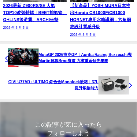
2026最新 Z900RS/SE 人氣
【新產品】YOSHIMURA日本推
TOP10改裝特輯｜BEET排氣管、
出Honda CB1000F/CB1000
OHLINS後避震、ARCHI坐墊
HORNET專用水箱護網，六角網
紋設計質感升級
2026 年 8 月 5 日
2026 年 8 月 5 日
MotoGP 2026捷克GP｜Aprilia Racing Bezzecchi與
Martín挑戰Brno賽道 力求重返領先集團
GIVI U37AD+ ULTIMO 鋁合金Monolock後箱｜37L
提升載物能力
この記事が気に入ったら
フォローしよう