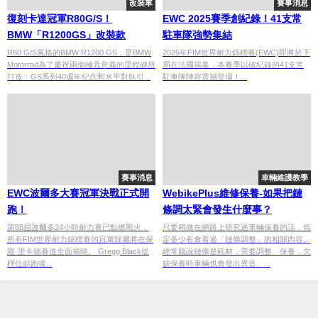
改裝車
賽事消息
復刻卡達冠軍R80G/S！
EWC 2025賽季創紀錄！41支常
BMW「R1200GS」改裝款
駐車隊強勢集結
R80 G/S風格的BMW R1200 GS，是BMW
2025年FIM世界耐力錦標賽(EWC)即將於下
Motorrad為了慶祝兩個極具意義的里程碑所
周在法國揭幕，本賽季以破紀錄的41支常
打造：GS系列40週年紀念和水平對臥引...
駐車隊陣容震撼登場！...
賽事消息
車輛維護教學
EWC波爾多大賽冠軍決戰正式開
WebikePlus維修保養-如果把鏈
跑！
條調太緊會發生什麼事？
第88屆波爾多24小時耐力賽已點燃戰火，
只要稍微在網路上研究過車輛保養的話，肯
所有FIM世界耐力錦標賽的冠軍歸屬將在保
定多少有會看過「鏈條調整」的相關內容。
羅·里卡德賽道全面揭曉。 Gregg Black從
經常聽說鏈條是耗材，需要調整、保養，欠
桿位起跑後...
缺保養時車輛也會發出異音、...