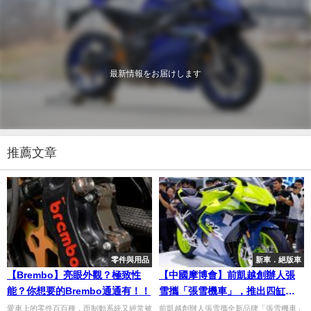
最新情報をお届けします
推薦文章
零件與用品
新車．絕版車
【Brembo】亮眼外觀？極致性
【中國摩博會】前凱越創辦人張
能？你想要的Brembo通通有！！
雪攜「張雪機車」，推出四缸跑
車ZX-500RR 登陸市場
愛車上的零件百百種，而制動系統又經常被
前凱越創辦人張雪攜全新品牌「張雪機車」