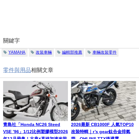
關鍵字
YAMAHA
改裝車輛
編輯部推薦
車輛改裝零件
零件與用品
相關文章
青島社「Honda NC26 Steed
2026最新 CB1000F 人氣TOP10
VSE ’96」1/12比例塑膠模型2026
改裝特輯｜r’s gear鈦合金排氣
年12月發售！古典×直線加速改裝
管、OHLINS TTX後避震、