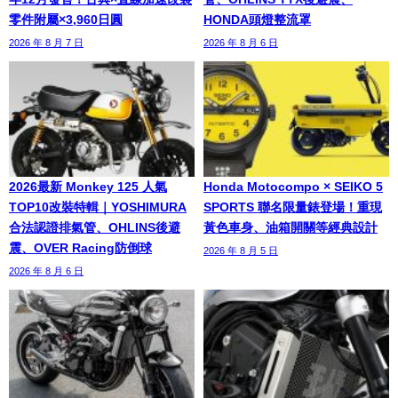
零件附屬×3,960日圓
HONDA頭燈整流罩
2026 年 8 月 7 日
2026 年 8 月 6 日
2026最新 Monkey 125 人氣
Honda Motocompo × SEIKO 5
TOP10改裝特輯｜YOSHIMURA
SPORTS 聯名限量錶登場！重現
合法認證排氣管、OHLINS後避
黃色車身、油箱開關等經典設計
震、OVER Racing防倒球
2026 年 8 月 5 日
2026 年 8 月 6 日