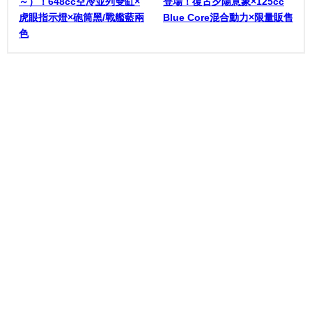
～）！648cc空冷並列雙缸×
登場！復古夕陽意象×125cc
虎眼指示燈×砲筒黑/戰艦藍兩
Blue Core混合動力×限量販售
色