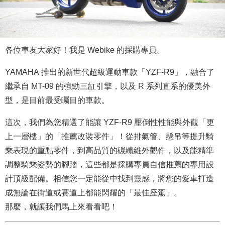
各位車友大家好！我是 Webike 的採購專員。
YAMAHA 推出的新世代超級運動車款「YZF-R9」，融合了
繼承自 MT-09 的強勁三缸引擎，以及 R 系列直系的優美外
型，是目前最受矚目的車款。
這次，我們為您精選了能讓 YZF-R9 壓倒性性能與外觀「更
上一層樓」的「推薦改裝零件」！從排氣管、懸吊等提升騎
乘表現的重點零件，到高品質的碳纖維外觀件，以及能精準
調整騎乘姿勢的腳踏，這些都是採購專員自信推薦的專用設
計頂級配備。相信您一定能從中找到靈感，將您的愛車打造
成無論在街道或賽道上都能閃耀的「最佳座駕」。
那麼，就讓我們馬上來看看吧！