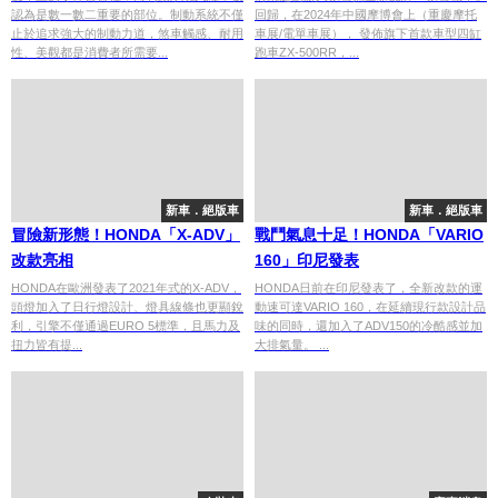
認為是數一數二重要的部位。制動系統不僅
回歸，在2024年中國摩博會上（重慶摩托
止於追求強大的制動力道，煞車觸感、耐用
車展/電單車展）， 發佈旗下首款車型四缸
性、美觀都是消費者所需要...
跑車ZX-500RR，...
新車．絕版車
新車．絕版車
冒險新形態！HONDA「X-ADV」
戰鬥氣息十足！HONDA「VARIO
改款亮相
160」印尼發表
HONDA在歐洲發表了2021年式的X-ADV，
HONDA日前在印尼發表了，全新改款的運
頭燈加入了日行燈設計、燈具線條也更顯銳
動速可達VARIO 160，在延續現行款設計品
利，引擎不僅通過EURO 5標準，且馬力及
味的同時，還加入了ADV150的冷酷感並加
扭力皆有提...
大排氣量。 ...