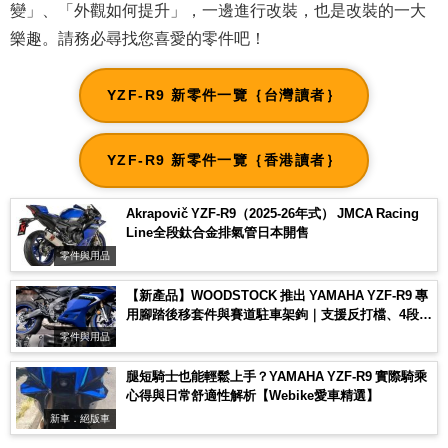
變」、「外觀如何提升」，一邊進行改裝，也是改裝的一大
樂趣。請務必尋找您喜愛的零件吧！
YZF-R9 新零件一覽｛台灣讀者｝
YZF-R9 新零件一覽｛香港讀者｝
Akrapovič YZF-R9（2025-26年式） JMCA Racing
Line全段鈦合金排氣管日本開售
零件與用品
【新產品】WOODSTOCK 推出 YAMAHA YZF-R9 專
用腳踏後移套件與賽道駐車架鉤｜支援反打檔、4段位
置可調
零件與用品
腿短騎士也能輕鬆上手？YAMAHA YZF-R9 實際騎乘
心得與日常舒適性解析【Webike愛車精選】
新車．絕版車