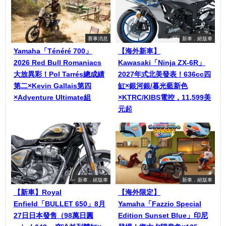
賽事消息
新車．絕版車
Yamaha「Ténéré 700」
【海外新車】
2026 Red Bull Romaniacs
Kawasaki「Ninja ZX-6R」
大放異彩！Pol Tarrés總成績
2027年式北美發表！636cc四
第二×Kevin Gallais第四
缸×銀河銀/暮光藍新色
×Adventure Ultimate組
×KTRC/KIBS電控，11,599美
元起
新車．絕版車
新車．絕版車
【新車】Royal
【海外限定】
Enfield「BULLET 650」8月
Yamaha「Fazzio Special
27日日本發售（98萬日圓
Edition Sunset Blue」印尼