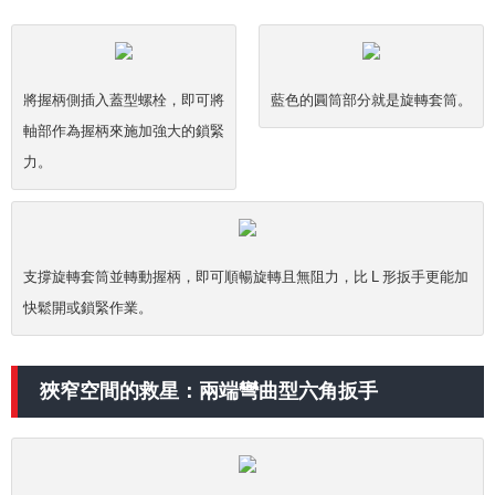
將握柄側插入蓋型螺栓，即可將
藍色的圓筒部分就是旋轉套筒。
軸部作為握柄來施加強大的鎖緊
力。
支撐旋轉套筒並轉動握柄，即可順暢旋轉且無阻力，比 L 形扳手更能加
快鬆開或鎖緊作業。
狹窄空間的救星：兩端彎曲型六角扳手