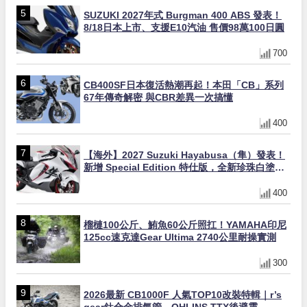
SUZUKI 2027年式 Burgman 400 ABS 發表！
8/18日本上市、支援E10汽油 售價98萬100日圓
700
CB400SF日本復活熱潮再起！本田「CB」系列
67年傳奇解密 與CBR差異一次搞懂
400
【海外】2027 Suzuki Hayabusa（隼）發表！
新增 Special Edition 特仕版，全新珍珠白塗裝
與專屬配備登場
400
榴槤100公斤、鮪魚60公斤照扛！YAMAHA印尼
125cc速克達Gear Ultima 2740公里耐操實測
300
2026最新 CB1000F 人氣TOP10改裝特輯｜r’s