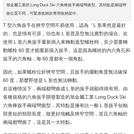
旭金屬工業的 Long Duck Ski 六角棒扳手兩端彎曲型。其特點是兩端彎
曲位置不同，可緊湊收納於專用收納架中。
T 型六角扳手在狹窄空間不易使用，認為「L 形果然是最好
的」也是情有可原，但也有 L 形普及型無法應對的場合。在
使用 L 形六角扳手重新插入來轉動蓋型螺栓時，至少需要轉
動螺栓 60 度才能重新插入扳手。這是因為螺栓的內六角孔和
扳手的六角軸，每 60 度都有一個角點。
因此，如果螺栓位於狹窄空間，且扳手的擺動角度無法確保
60 度，那麼即使是 L 形也無法轉動。
在這種情況下，兩端都彎曲成 L 形的扳手就顯得很有用。由
各種規格的六角扳手開發製造的旭金屬工業 Long Duck Ski
六角棒扳手兩端彎曲型，其特點是擁有比一般 L 形扳手短軸
部更短的頸部長度，能更好地觸及狹窄空間，並且六角軸的
兩端都彎曲了，這是其一大特點。