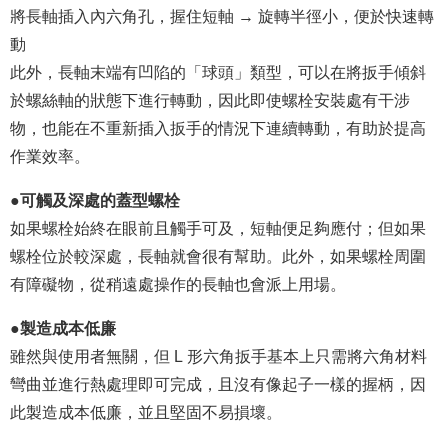
將長軸插入內六角孔，握住短軸 → 旋轉半徑小，便於快速轉
動
此外，長軸末端有凹陷的「球頭」類型，可以在將扳手傾斜
於螺絲軸的狀態下進行轉動，因此即使螺栓安裝處有干涉
物，也能在不重新插入扳手的情況下連續轉動，有助於提高
作業效率。
●可觸及深處的蓋型螺栓
如果螺栓始終在眼前且觸手可及，短軸便足夠應付；但如果
螺栓位於較深處，長軸就會很有幫助。此外，如果螺栓周圍
有障礙物，從稍遠處操作的長軸也會派上用場。
●製造成本低廉
雖然與使用者無關，但 L 形六角扳手基本上只需將六角材料
彎曲並進行熱處理即可完成，且沒有像起子一樣的握柄，因
此製造成本低廉，並且堅固不易損壞。