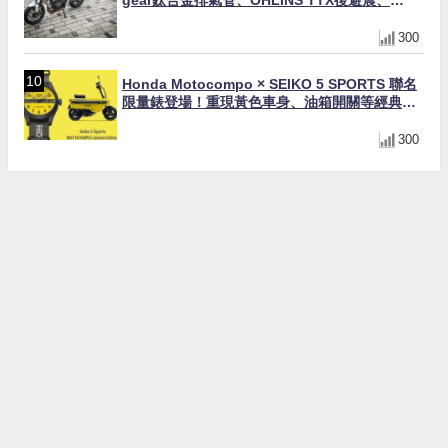
gear鈦合金排氣管、OHLINS TTX後避震、
HONDA頭燈整流罩
300
Honda Motocompo × SEIKO 5 SPORTS 聯名
限量錶登場！重現黃色車身、油箱開關等經典設
計
300