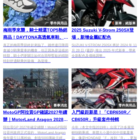
零件與用品
新車．絕版車
梅雨季來襲，騎士精選TOP5熱銷
2025 Suzuki V-Strom 250SX登
商品！DAYTONA高透氣車鞋、碳
場，新增金屬紅配色
纖維安全帽、Hiflofiltro機油濾芯
真正的梅雨季節終於來臨了。雖然連日降雨
SUZUKI V-STROM 250SX 將於 2024 年 11
會減少騎乘愛車的機會，但正因為是這樣的
月 28 日 (週四) 推出 2025 年式新車，帶來
本週最夯
時期，騎士們更關注如何在雨勢暫歇的晴朗
全新配色及價格調整...
時刻舒適騎乘的裝備、為迎接...
賽事消息
零件與用品
MotoGP阿拉貢GP確認2027年續
入門級距新星！「CBR650R／
辦｜MotorLand Aragon 2028年
CB650R」升級套件特輯
始轉為候補賽道
阿拉貢GP 2027年確定續辦！MotoGP與阿
今年（本文中指2019年）出現了許多展現
拉貢州政府正式簽約，MotorLand Aragon
輕快騎乘感、車體大小適中的中排氣量車
每年吸引11萬粉絲、創造5000萬歐元經...
款，像是HONDA從「F」改到「R」，更加