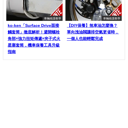
車輛維護教學
車輛維護教學
ko-ken「Surface Drive面接
【DIY保養】煞車油怎麼換？
觸套筒」徹底解析！避開螺栓
單向洩油閥讓排空氣更省時，
角部×強力扭矩傳遞×夾子式火
一個人也能輕鬆完成
星塞套筒，機車保養工具升級
指南