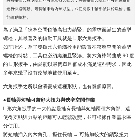
將短軸插入蓋型螺栓即可施加較大扭力，將長軸插入螺栓即可抓住軸部
進行快速轉動。若長軸末端為球頭型，即使將扳手軸部傾斜於螺栓，也
能轉動螺栓。
為了滿足「狹窄空間也能高扭力鎖緊」的需求而誕生的蓋型
螺栓，其最普及的轉動工具就是 L 形六角扳手。
如前所述，為了發揮比六角螺栓更能設置在狹窄空間的蓋型
螺栓的特點，工具也必須纖細且緊湊。將六角棒彎曲成 90 度
的 L 形扳手，由於能以最簡單且低成本滿足這些需求，因此
多年來幾乎沒有改變地被使用至今。
六角扳手之所以會演變成這種形狀，也有幾個原因。
●長軸與短軸可兼顧大扭力與狹窄空間作業
L 形六角扳手的一大特點是擁有長軸與短軸兩種六角部。這
使得支點與力點的距離可以輕鬆改變，並可根據作業需求區
分使用。
將短軸插入內六角孔，握住長軸 → 可施加較大的鎖緊扭力