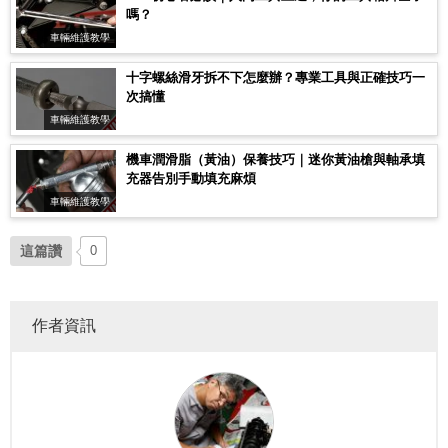
嗎？
車輛維護教學
十字螺絲滑牙拆不下怎麼辦？專業工具與正確技巧一
次搞懂
車輛維護教學
機車潤滑脂（黃油）保養技巧｜迷你黃油槍與軸承填
充器告別手動填充麻煩
車輛維護教學
這篇讚
0
作者資訊