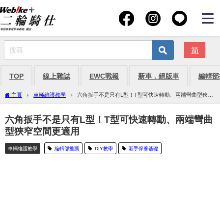
简
TOP
線上雜誌
EWC戰報
新車．絕版車
編輯部
主頁
車輛維護教學
六角扳手不是只有L型！T型可快速轉動、兩端彎曲型狹窄
空間更適用
六角扳手不是只有L型！T型可快速轉動、兩端彎曲
型狹窄空間更適用
車輛維護教學
編輯部推薦
DIY教學
新手保養基礎