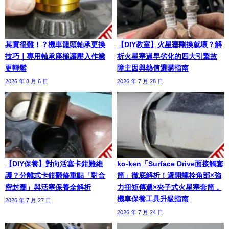
其實很難！？機車龍頭軸承更換
【DIY教室】火星塞剛換就壞？解
技巧｜專用軸承座槌讓壓入作業
析火星塞過早劣化的四大引擎故
更輕鬆
障主因與熱值選購指南
2026 年 8 月 6 日
2026 年 7 月 28 日
【DIY保養】對向活塞卡鉗難維
ko-ken「Surface Drive面接觸套
護？分離式卡鉗翻修重點「對合
筒」徹底解析！避開螺栓角部×強
密封圈」與活塞保養全解析
力扭矩傳遞×夾子式火星塞套筒，
機車保養工具升級指南
2026 年 7 月 27 日
2026 年 7 月 24 日