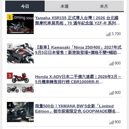
今日
本週
本月
Yamaha XSR155 正式導入台灣！2026 台北國
際摩托車展亮相，70 週年紀念版 YZF-R 系列限
量追加販售
3,700
【新車】Kawasaki「Ninja 250/400」2027年式
9月5日日本發售！新塗裝登場×價格不變×輔助滑
動式離合器×LED頭燈標配
800
Honda X-ADV日本二手價六連霸｜2026年3月～
5月機車轉售排行榜 CBR1000RR-R
FIREBLADE SP首度躋身前十
800
限量500台！YAMAHA BW’S全新「Limited
Edition」都市探索限定色 GOOPiMADE聯名包
同步登場
800