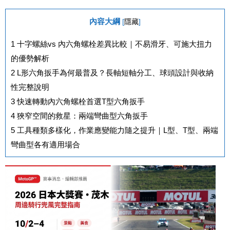
內容大綱
[
隱藏
]
1
十字螺絲vs 內六角螺栓差異比較｜不易滑牙、可施大扭力
的優勢解析
2
L形六角扳手為何最普及？長軸短軸分工、球頭設計與收納
性完整說明
3
快速轉動內六角螺栓首選T型六角扳手
4
狹窄空間的救星：兩端彎曲型六角扳手
5
工具種類多樣化，作業應變能力隨之提升｜L型、T型、兩端
彎曲型各有適用場合