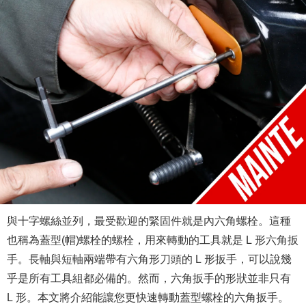
與十字螺絲並列，最受歡迎的緊固件就是內六角螺栓。這種
也稱為蓋型(帽)螺栓的螺栓，用來轉動的工具就是 L 形六角扳
手。長軸與短軸兩端帶有六角形刀頭的 L 形扳手，可以說幾
乎是所有工具組都必備的。然而，六角扳手的形狀並非只有
L 形。本文將介紹能讓您更快速轉動蓋型螺栓的六角扳手。