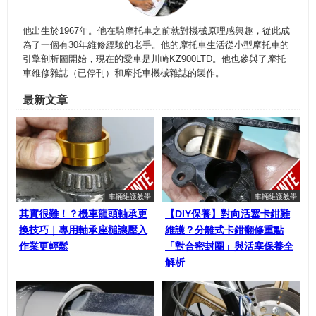
他出生於1967年。他在騎摩托車之前就對機械原理感興趣，從此成
為了一個有30年維修經驗的老手。他的摩托車生活從小型摩托車的
引擎剖析圖開始，現在的愛車是川崎KZ900LTD。他也參與了摩托
車維修雜誌（已停刊）和摩托車機械雜誌的製作。
最新文章
車輛維護教學
車輛維護教學
其實很難！？機車龍頭軸承更
【DIY保養】對向活塞卡鉗難
換技巧｜專用軸承座槌讓壓入
維護？分離式卡鉗翻修重點
作業更輕鬆
「對合密封圈」與活塞保養全
解析