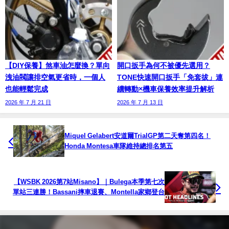
【DIY保養】煞車油怎麼換？單向
開口扳手為何不被優先選用？
洩油閥讓排空氣更省時，一個人
TONE快速開口扳手「免套拔」連
也能輕鬆完成
續轉動×機車保養效率提升解析
2026 年 7 月 21 日
2026 年 7 月 13 日
Miquel Gelabert安道爾TrialGP第二天奪第四名！
Honda Montesa車隊維持總排名第五
【WSBK 2026第7站Misano】｜Bulega本季第七次
單站三連勝！Bassani摔車退賽、Montella家鄉登台