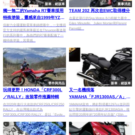
新車．絕版車
賽事消息
獨一無二的Yamaha R7賽車採用
TEAM 202 再次在EWC取得積分
特殊塗裝，靈感來自1999年YZF-
在最近舉行的Spa Motos 8小時耐力賽中，
Giles Minutello、Julien Mortier和Florent
R7 OW02
倍耐力全國運動電單車錦標賽中，一支獲得
Parret組...
官方支持的躍馬車隊最近在Thruxton賽道舉
行的系列賽中，為他們的R7賽車配備了一
種特殊塗裝，其靈感...
零件與用品
新車．絕版車
玩得更野！HONDA「CRF300L
又一名機殞落
／RALLY」改裝零件推薦特輯
YAMAHA「FJR1300AS／A」20
周年特仕版
在2020年進行大改款的CRF250L/CRF250
YAMAHA宣布，將針對搭載1297cc並列四
RALLY，在台灣推出款式為
缸引擎的運動旅行車款FJR1300AS/A，推
CRF300L/CRF300 RALLY。是以「Evolv...
出問世20周年的”20周年紀念版” (20th ...