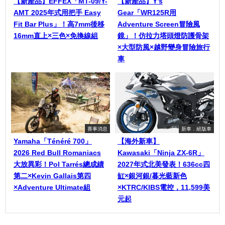
【新產品】EFFEX「MT-09/Y-
【新產品】Y’s
AMT 2025年式用把手 Easy
Gear「WR125R用
Fit Bar Plus」！高7mm後移
Adventure Screen冒險風
16mm直上×三色×免換線組
鏡」！仿拉力塔頭燈防護骨架
×大型防風×越野變身冒險旅行
車
賽事消息
新車．絕版車
Yamaha「Ténéré 700」
【海外新車】
2026 Red Bull Romaniacs
Kawasaki「Ninja ZX-6R」
大放異彩！Pol Tarrés總成績
2027年式北美發表！636cc四
第二×Kevin Gallais第四
缸×銀河銀/暮光藍新色
×Adventure Ultimate組
×KTRC/KIBS電控，11,599美
元起