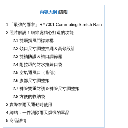
內容大綱
[
隱藏
]
1
「最強的雨衣」RY7001 Commuting Stretch Rain
2
照片解說！細節處精心打造的功能
2.1
雙層擋風門襟結構
2.2
領口尺寸調整抽繩＆高領設計
2.3
雙袖防護＆袖口調節器
2.4
附拉環的防水拉鍊口袋
2.5
空氣通風口（背部）
2.6
腹部尺寸調整扣
2.7
褲管雙重防護＆褲管尺寸調整扣
2.8
方便的收納袋
3
實際在雨天通勤時使用
4
總結：一件消除雨天煩惱的單品
5
商品詳情