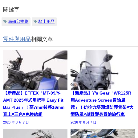
關鍵字
編輯部推薦
騎士用品
零件與用品
相關文章
【新產品】EFFEX「MT-09/Y-
【新產品】Y’s Gear「WR125R
AMT 2025年式用把手 Easy Fit
用Adventure Screen冒險風
Bar Plus」！高7mm後移16mm
鏡」！仿拉力塔頭燈防護骨架×大
直上×三色×免換線組
型防風×越野變身冒險旅行車
2026 年 8 月 7 日
2026 年 8 月 7 日