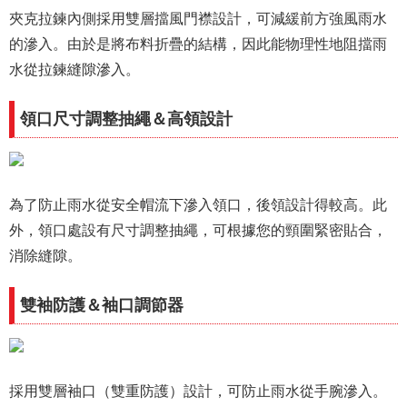
夾克拉鍊內側採用雙層擋風門襟設計，可減緩前方強風雨水
的滲入。由於是將布料折疊的結構，因此能物理性地阻擋雨
水從拉鍊縫隙滲入。
領口尺寸調整抽繩＆高領設計
為了防止雨水從安全帽流下滲入領口，後領設計得較高。此
外，領口處設有尺寸調整抽繩，可根據您的頸圍緊密貼合，
消除縫隙。
雙袖防護＆袖口調節器
採用雙層袖口（雙重防護）設計，可防止雨水從手腕滲入。