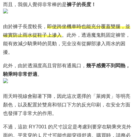
而且，我個人覺得非常棒的是
褲子的長度！
由於褲子長度較長，
即使跨坐機車時也能充分覆蓋雙腿，並
確實防止雨水從鞋子上滲入
。此外，透過魔鬼氈固定褲管，
能有效減少騎乘時的晃動，完全沒有從腳部滲入雨水的困
擾。
此外，由於透濕度高且背部有通風口，
幾乎感覺不到悶熱，
騎乘時非常舒適
。
雨天時視線會顯著下降，因此這次選擇的「萊姆黃」等明亮
顏色，以及配置於雙肩和領口下方的反光印刷，在安全方面
也發揮了非常大的作用。
不過，這款 RY7001 的尺寸設定是考慮到要穿在騎乘夾克外
面的。平常穿的 L 尺寸可能也能穿得舒適。購買時，請務必