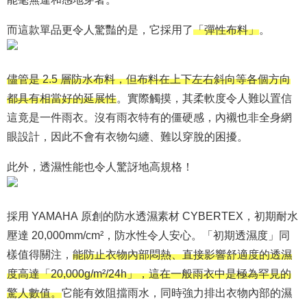
而這款單品更令人驚豔的是，它採用了
「彈性布料」
。
儘管是 2.5 層防水布料，但布料在上下左右斜向等各個方向
都具有相當好的延展性
。實際觸摸，其柔軟度令人難以置信
這竟是一件雨衣。沒有雨衣特有的僵硬感，內襯也非全身網
眼設計，因此不會有衣物勾纏、難以穿脫的困擾。
此外，透濕性能也令人驚訝地高規格！
採用 YAMAHA 原創的防水透濕素材 CYBERTEX，初期耐水
壓達 20,000mm/cm²，防水性令人安心。「初期透濕度」同
樣值得關注，
能防止衣物內部悶熱、直接影響舒適度的透濕
度高達「20,000g/m²/24h」，這在一般雨衣中是極為罕見的
驚人數值。
它能有效阻擋雨水，同時強力排出衣物內部的濕