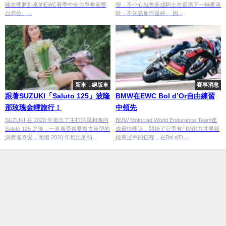
能在即將到來的EWC賽季中全力爭奪頒獎
變，不小心就會造成騎士在選購下一輛愛車
台席位。...
時，不知該如何是好。 因...
新車．絕版車
賽事消息
跟著SUZUKI「Saluto 125」波隆
BMW在EWC Bol d’Or自由練習
那玫瑰金輕旅行！
中領先
SUZUKI 在 2020 年推出了主打洋風和魂的
BMW Motorrad World Endurance Team達
Saluto 125 之後，一直廣受喜愛復古車型的
成最快圈速，開始了它爭奪FIM耐力世界錦
消費者喜愛，而繼 2020 年推出的翡...
標賽冠軍的征程，在Bol d’O...