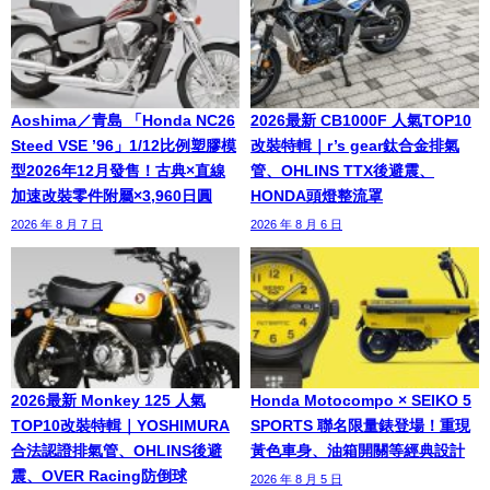
Aoshima／青島 「Honda NC26
2026最新 CB1000F 人氣TOP10
Steed VSE ’96」1/12比例塑膠模
改裝特輯｜r’s gear鈦合金排氣
型2026年12月發售！古典×直線
管、OHLINS TTX後避震、
加速改裝零件附屬×3,960日圓
HONDA頭燈整流罩
2026 年 8 月 7 日
2026 年 8 月 6 日
2026最新 Monkey 125 人氣
Honda Motocompo × SEIKO 5
TOP10改裝特輯｜YOSHIMURA
SPORTS 聯名限量錶登場！重現
合法認證排氣管、OHLINS後避
黃色車身、油箱開關等經典設計
震、OVER Racing防倒球
2026 年 8 月 5 日