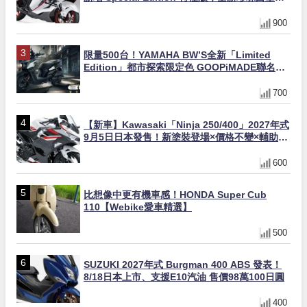
與專屬配備登場
900
限量500台！YAMAHA BW’S全新「Limited
Edition」都市探索限定色 GOOPiMADE聯名包
同步登場
700
【新車】Kawasaki「Ninja 250/400」2027年式
9月5日日本發售！新塗裝登場×價格不變×輔助滑
動式離合器×LED頭燈標配
600
比想像中更有機車感！HONDA Super Cub
110【Webike愛車精選】
500
SUZUKI 2027年式 Burgman 400 ABS 發表！
8/18日本上市、支援E10汽油 售價98萬100日圓
400