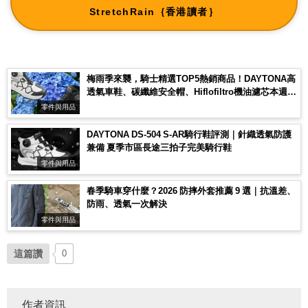
StretchRain｛香港讀者｝
梅雨季來襲，騎士精選TOP5熱銷商品！DAYTONA高
透氣車鞋、碳纖維安全帽、Hiflofiltro機油濾芯本週最
夯
零件與用品
DAYTONA DS-504 S-AR騎行鞋評測｜針織透氣防護
兼備 夏季市區長途三拍子完美騎行鞋
零件與用品
春季騎車穿什麼？2026 防摔外套推薦 9 選｜抗溫差、
防雨、透氣一次解決
零件與用品
這篇讚
0
作者資訊