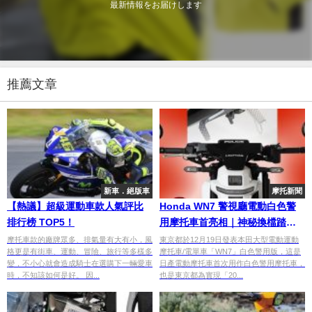
最新情報をお届けします
推薦文章
新車．絕版車
摩托新聞
【熱議】超級運動車款人氣評比
Honda WN7 警視廳電動白色警
排行榜 TOP5！
用摩托車首亮相｜神秘換檔踏
板，箱根驛傳先導車
摩托車款的廠牌眾多、排氣量有大有小，風
東京都於12月19日發表本田大型電動運動
格更是有街車、運動、冒險、旅行等多樣多
摩托車/電單車「WN7」白色警用版，這是
變，不小心就會造成騎士在選購下一輛愛車
日產電動摩托車首次用作白色警用摩托車，
時，不知該如何是好。 因...
也是東京都為實現「20...