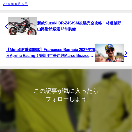
2026 年 8 月 6 日
新款Suzuki DR-Z4S/SM改裝完全攻略！林道越野、
山路滑胎嚴選12件裝備
【MotoGP重磅轉隊】Francesco Bagnaia 2027年加
入Aprilia Racing！簽訂4年長約與Marco Bezzecchi
組成義大利雙王陣容
この記事が気に入ったら
フォローしよう