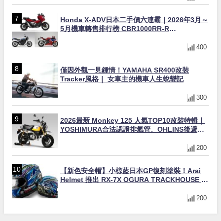
Honda X-ADV日本二手價六連霸｜2026年3月～
5月機車轉售排行榜 CBR1000RR-R
FIREBLADE SP首度躋身前十
400
僅因外觀一見鍾情！YAMAHA SR400改裝
Tracker風格｜ 女車主的機車人生蛻變記
300
2026最新 Monkey 125 人氣TOP10改裝特輯｜
YOSHIMURA合法認證排氣管、OHLINS後避
震、OVER Racing防倒球
200
【新色安全帽】小椋藍日本GP復刻塗裝！Arai
Helmet 推出 RX-7X OGURA TRACKHOUSE 限
量發售（日本限定）
200