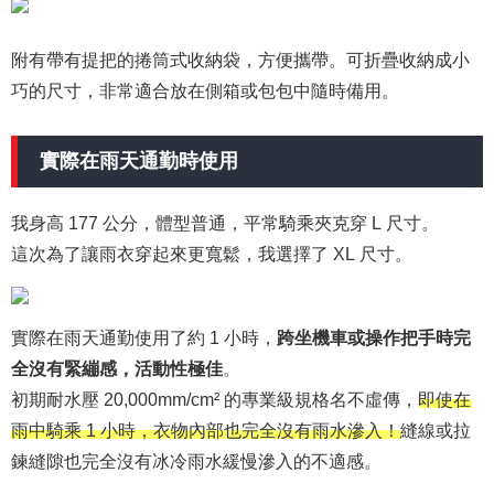
附有帶有提把的捲筒式收納袋，方便攜帶。可折疊收納成小
巧的尺寸，非常適合放在側箱或包包中隨時備用。
實際在雨天通勤時使用
我身高 177 公分，體型普通，平常騎乘夾克穿 L 尺寸。
這次為了讓雨衣穿起來更寬鬆，我選擇了 XL 尺寸。
實際在雨天通勤使用了約 1 小時，
跨坐機車或操作把手時完
全沒有緊繃感，活動性極佳
。
初期耐水壓 20,000mm/cm² 的專業級規格名不虛傳，
即使在
雨中騎乘 1 小時，衣物內部也完全沒有雨水滲入！
縫線或拉
鍊縫隙也完全沒有冰冷雨水緩慢滲入的不適感。