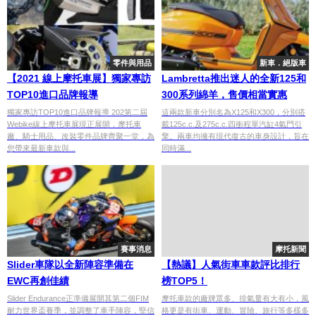
零件與用品
新車．絕版車
【2021 線上摩托車展】獨家專訪
Lambretta推出迷人的全新125和
TOP10進口品牌報導
300系列綿羊，售價相當實惠
獨家專訪TOP10進口品牌報導 202第二屆
這兩款新車分別名為X125和X300，分別搭
Webike線上摩托車展現正展開，摩托車
載125c.c.及275c.c.四衝程單汽缸4氣門引
廠、騎士用品、改裝零件品牌齊聚一堂，為
擎。兩車均擁有現代復古的車身設計，旨在
您帶來最新車款與...
同時滿...
賽事消息
摩托新聞
Slider車隊以全新陣容準備在
【熱議】人氣街車車款評比排行
EWC再創佳績
榜TOP5！
Slider Endurance正準備展開其第二個FIM
摩托車款的廠牌眾多、排氣量有大有小，風
耐力世界盃賽季，並調整了車手陣容，堅信
格更是有街車、運動、冒險、旅行等多樣多