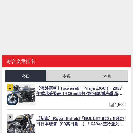
綜合文章排名
今日
本週
本月
【海外新車】Kawasaki「Ninja ZX-6R」2027
年式北美發表！636cc四缸×銀河銀/暮光藍新色
×KTRC/KIBS電控，11,599美元起
1,500
【新車】Royal Enfield「BULLET 650」8月27
日日本發售（98萬日圓～）！648cc空冷並列雙
缸×虎眼指示燈×砲筒黑/戰艦藍兩色