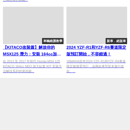
車輛維護教學
新車．絕版車
【KITACO改裝篇】解放你的
2024 YZF-R1和YZF-R6賽道限定
MSX125 潛力：安裝 164cc加大
版預訂開始，不容錯過！
汽缸，體驗動力飆升！
在 2013 至 2017 年初代 Honda MSX 125
YAMAHA宣布2024 YZF-R1和YZF-R6賽道
KITACO 164cc NEO 加大缸套 KIT 安裝方
限定版接受預訂，這兩款車型皆未進行改
法解說系列的第四篇...
款。...