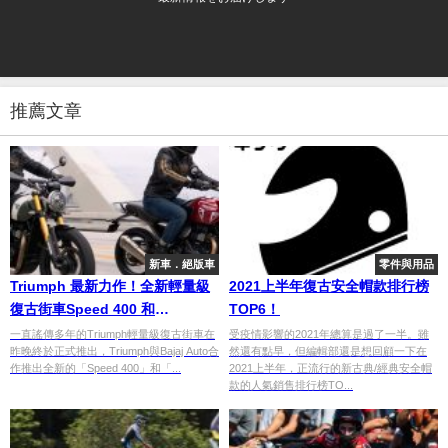
推薦文章
新車．絕版車
零件與用品
Triumph 最新力作！全新輕量級
2021上半年復古安全帽款排行榜
復古街車Speed 400 和
TOP6！
Scrambler 400 X登場
一直謠傳多年的Triumph輕量級復古街車在
受疫情影響的2021年總算是過了一半。雖
昨晚終於正式推出，Triumph與Bajaj Auto合
然還有點早，但編輯部還是想回顧一下在
作推出全新的「Speed 400」和「...
2021上半年，正流行的新古典/經典安全帽
款的人氣銷售排行榜TO...