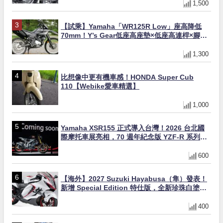
1,500
【試乘】Yamaha「WR125R Low」座高降低
70mm！Y’s Gear低座高座墊×低座高連桿×腳踏
著地感大幅改善，越野初學者推薦
1,300
比想像中更有機車感！HONDA Super Cub
110【Webike愛車精選】
1,000
Yamaha XSR155 正式導入台灣！2026 台北國
際摩托車展亮相，70 週年紀念版 YZF-R 系列限
量追加販售
600
【海外】2027 Suzuki Hayabusa（隼）發表！
新增 Special Edition 特仕版，全新珍珠白塗裝
與專屬配備登場
400