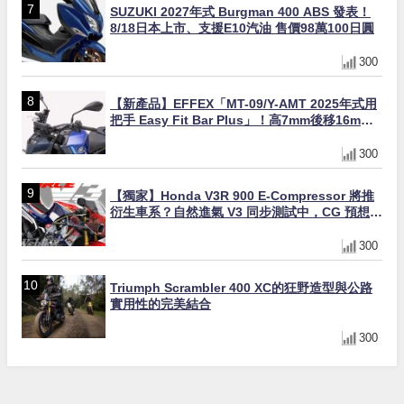
SUZUKI 2027年式 Burgman 400 ABS 發表！
8/18日本上市、支援E10汽油 售價98萬100日圓
300
【新產品】EFFEX「MT-09/Y-AMT 2025年式用
把手 Easy Fit Bar Plus」！高7mm後移16mm
直上×三色×免換線組
300
【獨家】Honda V3R 900 E-Compressor 將推
衍生車系？自然進氣 V3 同步測試中，CG 預想曝
光！
300
Triumph Scrambler 400 XC的狂野造型與公路
實用性的完美結合
300