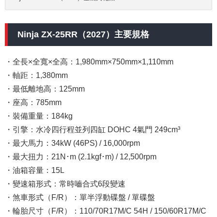
Ninja ZX-25RR（2027）主要規格
・全長×全寬×全高：1,980mm×750mm×1,110mm
・軸距：1,380mm
・最低離地高：125mm
・座高：785mm
・裝備重量：184kg
・引擎：水冷四行程並列四缸 DOHC 4氣門 249cm³
・最大馬力：34kW (46PS) / 16,000rpm
・最大扭力：21N･m (2.1kgf･m) / 12,500rpm
・油箱容量：15L
・變速箱形式：常時嚙合式6段變速
・煞車形式（F/R）：單半浮動碟盤 / 單碟盤
・輪胎尺寸（F/R）：110/70R17M/C 54H / 150/60R17M/C