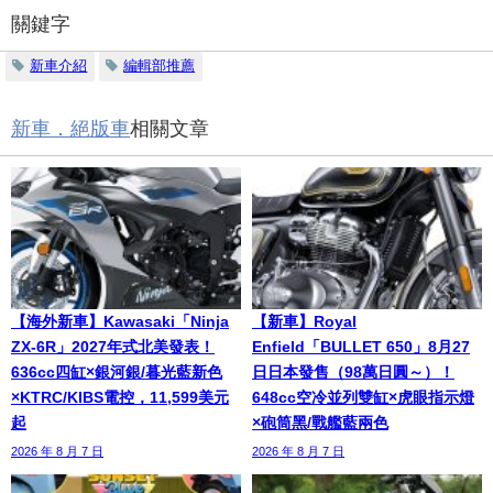
關鍵字
新車介紹
編輯部推薦
新車．絕版車
相關文章
【海外新車】Kawasaki「Ninja
【新車】Royal
ZX-6R」2027年式北美發表！
Enfield「BULLET 650」8月27
636cc四缸×銀河銀/暮光藍新色
日日本發售（98萬日圓～）！
×KTRC/KIBS電控，11,599美元
648cc空冷並列雙缸×虎眼指示燈
起
×砲筒黑/戰艦藍兩色
2026 年 8 月 7 日
2026 年 8 月 7 日