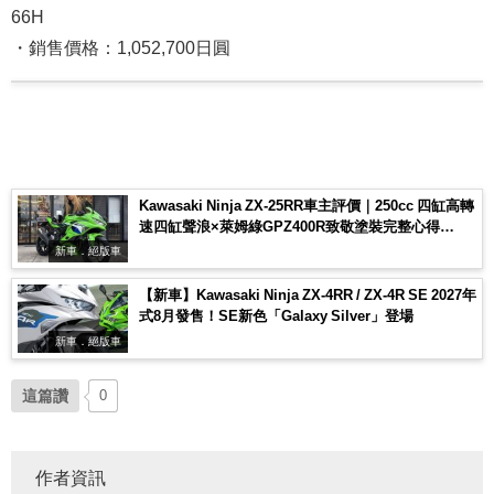
66H
・銷售價格：1,052,700日圓
Kawasaki Ninja ZX-25RR車主評價｜250cc 四缸高轉
速四缸聲浪×萊姆綠GPZ400R致敬塗裝完整心得
【Webike愛車精選】
新車．絕版車
【新車】Kawasaki Ninja ZX-4RR / ZX-4R SE 2027年
式8月發售！SE新色「Galaxy Silver」登場
新車．絕版車
這篇讚
0
作者資訊