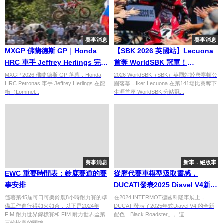
賽事消息
賽事消息
MXGP 佛蘭德斯 GP｜Honda
【SBK 2026 英國站】Lecuona
HRC 車手 Jeffrey Herlings 完全
首奪 WorldSBK 冠軍！
制霸封王！積分領先擴大至 104
Superpole Race摔車、BMW車
MXGP 2026 佛蘭德斯 GP 落幕，Honda
2026 WorldSBK（SBK）英國站於唐寧頓公
HRC Petronas 車手 Jeffrey Herlings 在龍
園落幕，Iker Lecuona 在第141場比賽奪下
分
隊苦戰
梅（Lommel...
生涯首座 WorldSBK 分站冠...
賽事消息
新車．絕版車
EWC 重要時間表：鈴鹿賽道的賽
從歷代賽車模型汲取靈感，
事安排
DUCATI發表2025 Diavel V4新色
「Black Roadster」
隨著第45屆可口可樂鈴鹿8小時耐力賽的準
在2024 INTERMOT德國科隆車展上，
備工作進行得如火如荼，以下是2024年
DUCATI發表了2025年式Diavel V4 的全新
FIM 耐力世界錦標賽和 FIM 耐力世界盃第
配色「Black Roadster」。這...
三輪比賽的關鍵...