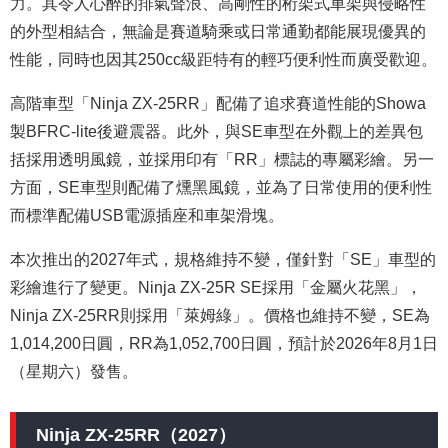
力。其令人心醉的排氣聲浪、高剛性的桁架式車架與侵略性
的外型相結合，無論是賽道騎乘或日常通勤都能展現優異的
性能，同時也因其250cc級距特有的輕巧便利性而廣受歡迎。
高階車型「Ninja ZX-25RR」配備了追求賽道性能的Showa
製BFRC-lite後避震器。此外，與SE車型在外觀上的差異包
括採用透明風鏡，並採用印有「RR」標誌的專屬彩繪。另一
方面，SE車型則配備了燻黑風鏡，並為了日常使用的便利性
而標準配備USB電源插座和車架滑塊。
本次推出的2027年式，規格維持不變，僅針對「SE」車型的
彩繪進行了變更。Ninja ZX-25R SE採用「金屬火花黑」，
Ninja ZX-25RR則採用「萊姆綠」。價格也維持不變，SE為
1,014,200日圓，RR為1,052,700日圓，預計於2026年8月1日
（星期六）發售。
Ninja ZX-25RR（2027）