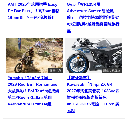
AMT 2025年式用把手 Easy
Gear「WR125R用
Fit Bar Plus」！高7mm後移
Adventure Screen冒險風
16mm直上×三色×免換線組
鏡」！仿拉力塔頭燈防護骨架
×大型防風×越野變身冒險旅行
車
賽事消息
新車．絕版車
Yamaha「Ténéré 700」
【海外新車】
2026 Red Bull Romaniacs
Kawasaki「Ninja ZX-6R」
大放異彩！Pol Tarrés總成績
2027年式北美發表！636cc四
第二×Kevin Gallais第四
缸×銀河銀/暮光藍新色
×Adventure Ultimate組
×KTRC/KIBS電控，11,599美
元起