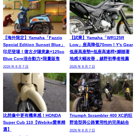
【海外限定】Yamaha「Fazzio
【試乘】Yamaha「WR125R
Special Edition Sunset Blue」
Low」座高降低70mm！Y’s Gear
印尼登場！復古夕陽意象×125cc
低座高座墊×低座高連桿×腳踏著
Blue Core混合動力×限量販售
地感大幅改善，越野初學者推薦
2026 年 8 月 7 日
2026 年 8 月 7 日
比想像中更有機車感！HONDA
Triumph Scrambler 400 XC的狂
Super Cub 110【Webike愛車精
野造型與公路實用性的完美結合
選】
2026 年 8 月 7 日