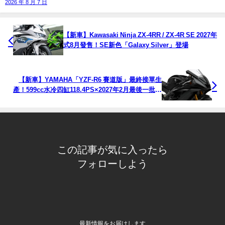
2026 年 8 月 7 日
【新車】Kawasaki Ninja ZX-4RR / ZX-4R SE 2027年
式8月發售！SE新色「Galaxy Silver」登場
【新車】YAMAHA「YZF-R6 賽道版」最終接單生
產！599cc水冷四缸118.4PS×2027年2月最後一批發
售
この記事が気に入ったら
フォローしよう
最新情報をお届けします