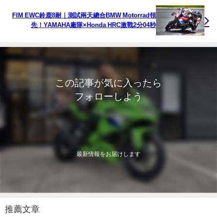
FIM EWC鈴鹿8耐｜測試兩天總合BMW Motorrad領
先！YAMAHA廠隊×Honda HRC激戰2分04秒
この記事が気に入ったら
フォローしよう
最新情報をお届けします
推薦文章