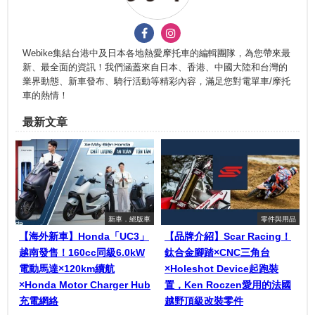
Webike集結台港中及日本各地熱愛摩托車的編輯團隊，為您帶來最
新、最全面的資訊！我們涵蓋來自日本、香港、中國大陸和台灣的
業界動態、新車發布、騎行活動等精彩內容，滿足您對電單車/摩托
車的熱情！
最新文章
新車．絕版車
零件與用品
【海外新車】Honda「UC3」
【品牌介紹】Scar Racing！
越南發售！160cc同級6.0kW
鈦合金腳踏×CNC三角台
電動馬達×120km續航
×Holeshot Device起跑裝
×Honda Motor Charger Hub
置，Ken Roczen愛用的法國
充電網絡
越野頂級改裝零件