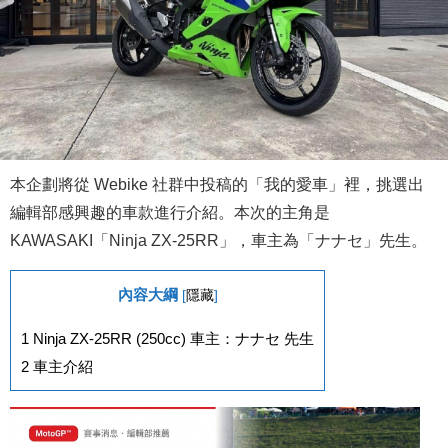
本企劃將從 Webike 社群中投稿的「我的愛車」裡，挑選出
編輯部感興趣的車款進行介紹。本次的主角是
KAWASAKI「Ninja ZX-25RR」，車主為「ナナセ」先生。
內容大綱
[
隱藏
]
1
Ninja ZX-25RR (250cc) 車主：ナナセ 先生
2
車主介紹