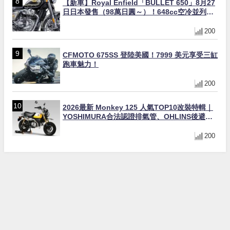
【新車】Royal Enfield「BULLET 650」8月27
日日本發售（98萬日圓～）！648cc空冷並列雙
缸×虎眼指示燈×砲筒黑/戰艦藍兩色
200
CFMOTO 675SS 登陸美國！7999 美元享受三缸
跑車魅力！
200
2026最新 Monkey 125 人氣TOP10改裝特輯｜
YOSHIMURA合法認證排氣管、OHLINS後避
震、OVER Racing防倒球
200