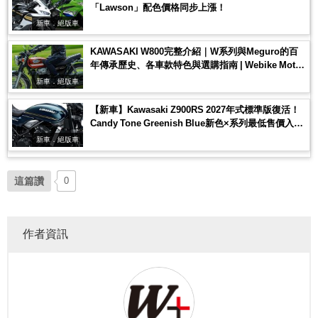
「Lawson」配色價格同步上漲！
新車．絕版車
KAWASAKI W800完整介紹｜W系列與Meguro的百
年傳承歷史、各車款特色與選購指南 | Webike Moto
Guide
新車．絕版車
【新車】Kawasaki Z900RS 2027年式標準版復活！
Candy Tone Greenish Blue新色×系列最低售價入門
款登場
新車．絕版車
這篇讚
0
作者資訊