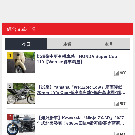
綜合文章排名
今日
本週
本月
比想像中更有機車感！HONDA Super Cub
110【Webike愛車精選】
900
【試乘】Yamaha「WR125R Low」座高降低
70mm！Y’s Gear低座高座墊×低座高連桿×腳踏
著地感大幅改善，越野初學者推薦
900
【海外新車】Kawasaki「Ninja ZX-6R」2027
年式北美發表！636cc四缸×銀河銀/暮光藍新色
×KTRC/KIBS電控，11,599美元起
600