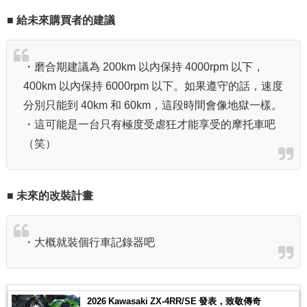
■ 給未來購買者的建議
・磨合期建議為 200km 以內保持 4000rpm 以下，
400km 以內保持 6000rpm 以下。如果遵守的話，速度
分別只能到 40km 和 60km，這段時間會像地獄一樣。
・這可能是一台只有極度受虐狂才能享受的摩托車吧
（笑）
■ 未來的改裝計畫
・大概就裝個行車記錄器吧
2026 Kawasaki ZX-4RR/SE 發表，致敬傳奇