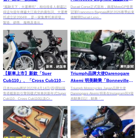
賽季後離開Ducati Lenovo車
“風馳天下，大運摩托”，相信很多人都還記
Ducati Corse正式宣布，兩度MotoGP世界
得這句當年傳遍大江南北的廣告詞。大運摩
冠軍Francesco Bagnaia將於2026賽季結束
隊！八年31勝黃金合作畫下句點
托成立於2004年，是一家集摩托車研發、
後離開Ducati Leno...
製造、銷售、服務及進出...
新車．絕版車
摩托新聞
【新車上市】新款「Suer
Triumph品牌大使Darenogare
Cub110」、「Cross Cub110」
Akemi 明美騎乘「Bonneville
＆熊本熊Ver. 日本4月開賣！！
T120 Black」出遊！IG/X公開騎
日本Honda將於2022年4月14日(四)開始販
Triumph Motorcycles Japan品牌大使
售搭載新款引擎與碟式煞車的新年式Super
Darenogare Akemi 明美在Instagram與X發
乘日記與摩托車生活
Cub110、Cross Cub110以及Cr...
布騎乘日記，騎乘「...