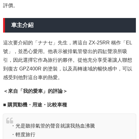
評價。
車主介紹
這次要介紹的「ナナセ」先生，將這台 ZX-25RR 稱作「EL
號」，並悉心愛用。他表示被排氣管發出的四缸聲浪所吸
引，因此選擇它作為旅行的夥伴。從他充分享受著讓人聯想
到復古 GPZ400R 的塗裝，以及高轉速域的暢快感中，可以
感受到他對這台車的熱愛。
＜來自「我的愛車」的評論＞
■ 購買動機・用途・比較車種
・光是聽排氣管的聲音就讓我熱血沸騰
・輕度旅行