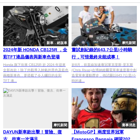
新車．絕版車
摩托新聞
2024年新 HONDA CB125R ，全
嘗試創紀錄的643.7公里/小時騎
彩TFT液晶儀表與新車色登場
行，可惜最終未能成事！
Honda 旗下街車 CB125R 於 2024 年迎來
於8月，前直線加速賽冠軍克里斯·里瓦斯
全新改款！除了外觀導入帥氣的黑色及藍色
(Chris Rivas)在博納維爾電單車速度賽中創
兩種新車色，更搭載了令人矚目的全彩
造電單車運動歷史，他試圖以643.7公里/小
TFT 液...
時的速...
摩托新聞
賽事消息
DAYUN新車款出擊！冒險、復
【MotoGP】兩度世界冠軍
古、街車一次滿足
Francesco Bagnaia 確認2026