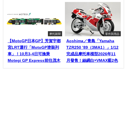
摩托新聞
零件與用品
【MotoGP日本GP】芳賀宇都
Aoshima／青島「Yamaha
宮LRT運行「MotoGP塗裝列
TZR250 ’89（3MA1）」1/12
車」！10月3-4日可換乘
完成品摩托車模型2026年11
Motegi GP Express前往茂木
月發售！絲綢白×VMAX藍2色