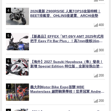
2026最新 Z900RS/SE 人氣TOP10改裝特輯｜
BEET排氣管、OHLINS後避震、ARCHI坐墊
400
【新產品】EFFEX「MT-09/Y-AMT 2025年式用
把手 Easy Fit Bar Plus」！高7mm後移16mm
直上×三色×免換線組
300
【海外】2027 Suzuki Hayabusa（隼）發表！
新增 Special Edition 特仕版，全新珍珠白塗裝
與專屬配備登場
200
義大利Motor Bike Expo首辦 MBE
Masterclass 越野騎乘學校！世界冠軍 Andrea
Verona 親自指導
200