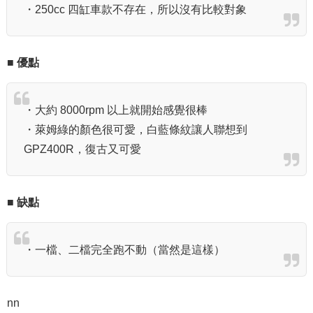
・250cc 四缸車款不存在，所以沒有比較對象
■ 優點
・大約 8000rpm 以上就開始感覺很棒
・萊姆綠的顏色很可愛，白藍條紋讓人聯想到
GPZ400R，復古又可愛
■ 缺點
・一檔、二檔完全跑不動（當然是這樣）
nn