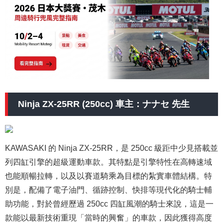
Ninja ZX-25RR (250cc) 車主：ナナセ 先生
KAWASAKI 的 Ninja ZX-25RR，是 250cc 級距中少見搭載並
列四缸引擎的超級運動車款。其特點是引擎特性在高轉速域
也能順暢拉轉，以及以賽道騎乘為目標的紮實車體結構。特
別是，配備了電子油門、循跡控制、快排等現代化的騎士輔
助功能，對於曾經歷過 250cc 四缸風潮的騎士來說，這是一
款能以最新技術重現「當時的興奮」的車款，因此獲得高度