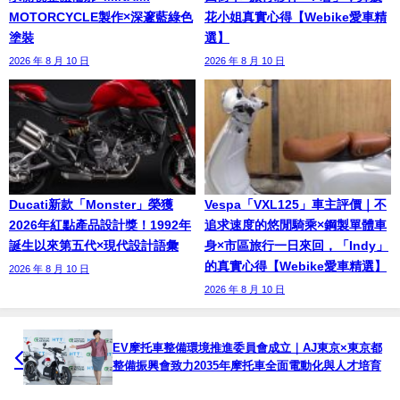
MOTORCYCLE製作×深邃藍綠色
花小姐真實心得【Webike愛車精
塗裝
選】
2026 年 8 月 10 日
2026 年 8 月 10 日
Ducati新款「Monster」榮獲
Vespa「VXL125」車主評價｜不
2026年紅點產品設計獎！1992年
追求速度的悠閒騎乘×鋼製單體車
誕生以來第五代×現代設計語彙
身×市區旅行一日來回，「Indy」
的真實心得【Webike愛車精選】
2026 年 8 月 10 日
2026 年 8 月 10 日
EV摩托車整備環境推進委員會成立｜AJ東京×東京都
整備振興會致力2035年摩托車全面電動化與人才培育