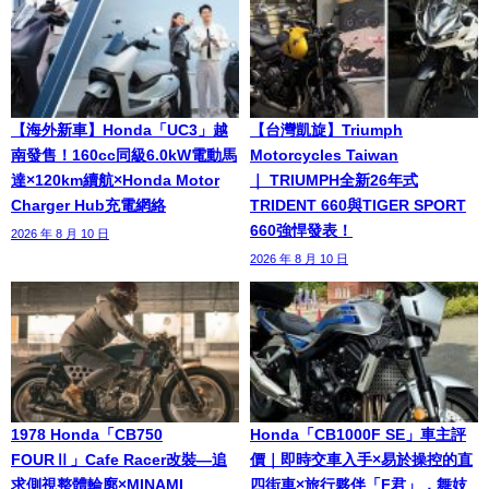
【海外新車】Honda「UC3」越
【台灣凱旋】Triumph
南發售！160cc同級6.0kW電動馬
Motorcycles Taiwan
達×120km續航×Honda Motor
｜ TRIUMPH全新26年式
Charger Hub充電網絡
TRIDENT 660與TIGER SPORT
660強悍發表！
2026 年 8 月 10 日
2026 年 8 月 10 日
1978 Honda「CB750
Honda「CB1000F SE」車主評
FOURⅡ」Cafe Racer改裝—追
價｜即時交車入手×易於操控的直
求側視整體輪廓×MINAMI
四街車×旅行夥伴「F君」，舞妓