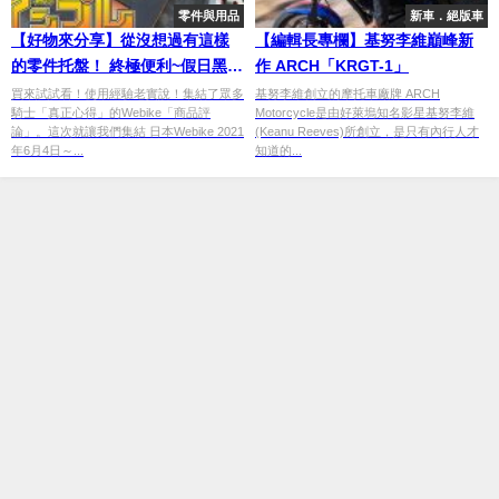
零件與用品
新車．絕版車
【好物來分享】從沒想過有這樣
【編輯長專欄】基努李維巔峰新
的零件托盤！ 終極便利~假日黑手
作 ARCH「KRGT-1」
維修保養推薦
買來試試看！使用經驗老實說！集結了眾多
基努李維創立的摩托車廠牌 ARCH
騎士「真正心得」的Webike「商品評
Motorcycle是由好萊塢知名影星基努李維
論」。這次就讓我們集結 日本Webike 2021
(Keanu Reeves)所創立，是只有內行人才
年6月4日～...
知道的...