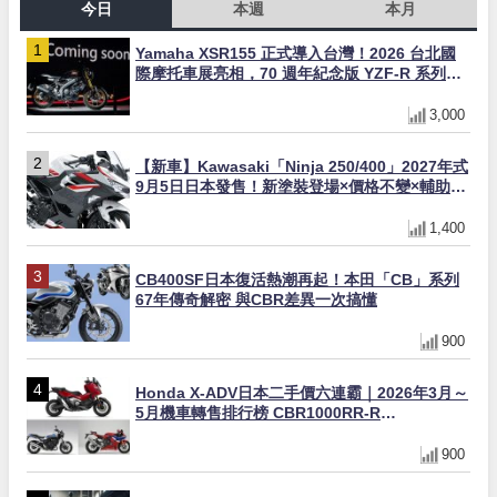
今日
本週
本月
Yamaha XSR155 正式導入台灣！2026 台北國
際摩托車展亮相，70 週年紀念版 YZF-R 系列限
量追加販售
3,000
【新車】Kawasaki「Ninja 250/400」2027年式
9月5日日本發售！新塗裝登場×價格不變×輔助滑
動式離合器×LED頭燈標配
1,400
CB400SF日本復活熱潮再起！本田「CB」系列
67年傳奇解密 與CBR差異一次搞懂
900
Honda X-ADV日本二手價六連霸｜2026年3月～
5月機車轉售排行榜 CBR1000RR-R
FIREBLADE SP首度躋身前十
900