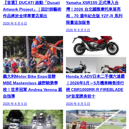
【首選】DUCATI 啟動「Ducati
Yamaha XSR155 正式導入台
Artwork Project」｜設計師藝術
灣！2026 台北國際摩托車展亮
作品將於全球專賣店展出
相，70 週年紀念版 YZF-R 系列
限量追加販售
2026 年 8 月 6 日
2026 年 8 月 6 日
義大利Motor Bike Expo首辦
Honda X-ADV日本二手價六連霸
MBE Masterclass 越野騎乘學
｜2026年3月～5月機車轉售排行
校！世界冠軍 Andrea Verona 親
榜 CBR1000RR-R FIREBLADE
自指導
SP首度躋身前十
2026 年 8 月 5 日
2026 年 8 月 5 日