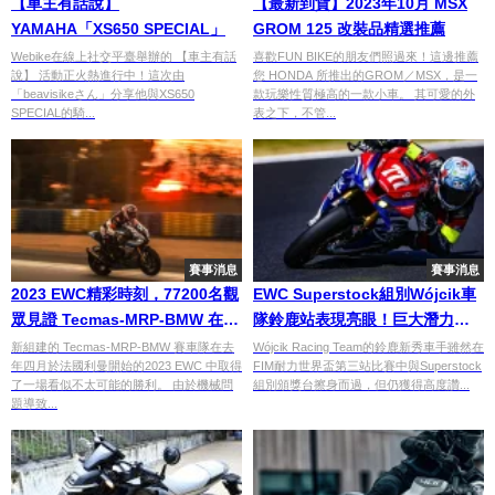
【車主有話說】
【最新到貨】2023年10月 MSX
YAMAHA「XS650 SPECIAL」
GROM 125 改裝品精選推薦
Webike在線上社交平臺舉辦的 【車主有話
喜歡FUN BIKE的朋友們照過來！這邊推薦
說】 活動正火熱進行中！這次由
您 HONDA 所推出的GROM／MSX，是一
「beavisikeさん」分享他與XS650
款玩樂性質極高的一款小車。 其可愛的外
SPECIAL的騎...
表之下，不管...
賽事消息
賽事消息
2023 EWC精彩時刻，77200名觀
EWC Superstock組別Wójcik車
眾見證 Tecmas-MRP-BMW 在利
隊鈴鹿站表現亮眼！巨大潛力獲
曼勝利
高度讚譽
新組建的 Tecmas-MRP-BMW 賽車隊在去
Wójcik Racing Team的鈴鹿新秀車手雖然在
年四月於法國利曼開始的2023 EWC 中取得
FIM耐力世界盃第三站比賽中與Superstock
了一場看似不太可能的勝利。 由於機械問
組別頒獎台擦身而過，但仍獲得高度讚...
題導致...