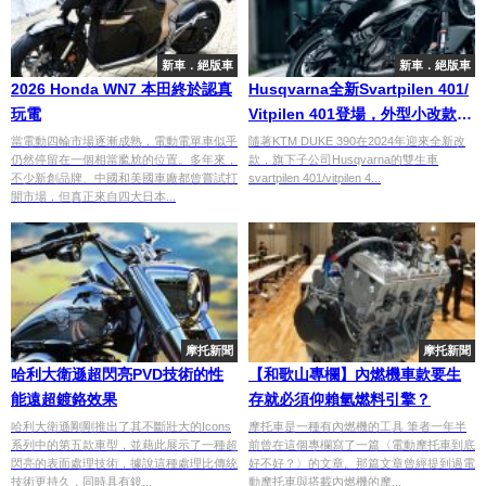
新車．絕版車
新車．絕版車
2026 Honda WN7 本田終於認真
Husqvarna全新Svartpilen 401/
玩電
Vitpilen 401登場，外型小改款配
備性能提升
當電動四輪市場逐漸成熟，電動電單車似乎
隨著KTM DUKE 390在2024年迎來全新改
仍然停留在一個相當尷尬的位置。多年來，
款，旗下子公司Husqvarna的雙生車
不少新創品牌、中國和美國車廠都曾嘗試打
svartpilen 401/vitpilen 4...
開市場，但真正來自四大日本...
摩托新聞
摩托新聞
哈利大衛遜超閃亮PVD​​技術的性
【和歌山專欄】內燃機車款要生
能遠超鍍鉻效果
存就必須仰賴氫燃料引擎？
哈利大衛遜剛剛推出了其不斷壯大的Icons
摩托車是一種有內燃機的工具 筆者一年半
系列中的第五款車型，並藉此展示了一種超
前曾在這個專欄寫了一篇〈電動摩托車到底
閃亮的表面處理技術，據說這種處理比傳統
好不好？〉的文章。那篇文章曾經提到過電
技術更持久，同時具有鏡...
動摩托車與搭載內燃機的摩...