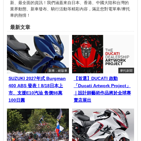
新、最全面的資訊！我們涵蓋來自日本、香港、中國大陸和台灣的
業界動態、新車發布、騎行活動等精彩內容，滿足您對電單車/摩托
車的熱情！
最新文章
新車．絕版車
摩托新聞
SUZUKI 2027年式 Burgman
【首選】DUCATI 啟動
400 ABS 發表！8/18日本上
「Ducati Artwork Project」
市、支援E10汽油 售價98萬
｜設計師藝術作品將於全球專
100日圓
賣店展出