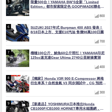
限量500台！YAMAHA BW’S全新「Limited
Edition」都市探索限定色 GOOPiMADE聯名包
同步登場
800
SUZUKI 2027年式 Burgman 400 ABS 發表！
8/18日本上市、支援E10汽油 售價98萬100日圓
700
榴槤100公斤、鮪魚60公斤照扛！YAMAHA印尼
125cc速克達Gear Ultima 2740公里耐操實測
400
【獨家】Honda V3R 900 E-Compressor 將推
衍生車系？自然進氣 V3 同步測試中，CG 預想曝
光！
300
【新產品】YOSHIMURA日本推出Honda
CB1000F/CB1000 HORNET專用水箱護網，六