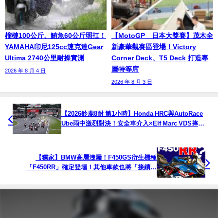
榴槤100公斤、鮪魚60公斤照扛！
【MotoGP™日本大獎賽】茂木全
YAMAHA印尼125cc速克達Gear
新豪華觀賽區登場！Victory
Ultima 2740公里耐操實測
Corner Deck、T5 Deck 打造專
屬特等席
2026 年 8 月 4 日
2026 年 8 月 3 日
【2026鈴鹿8耐 第1小時】Honda HRC與AutoRace
Ube雨中激烈對決！安全車介入×Elf Marc VDS摔
車，首小時戰況全紀錄
【獨家】BMW高層洩漏！F450GS衍生機種
「F450RR」確定登場！其他車款也將「接續推
出」？！