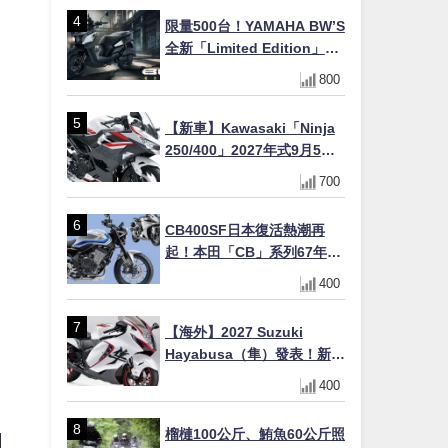
十
限量500台！YAMAHA BW’S
全新「Limited Edition」都
市探索限定色 GOOPiMADE
800
聯名包同步登場
【新車】Kawasaki「Ninja
250/400」2027年式9月5日
日本發售！新塗裝登場×價格
700
不變×輔助滑動式離合器
×LED頭燈標配
CB400SF日本復活熱潮再
起！本田「CB」系列67年傳
奇解密 與CBR差異一次搞懂
400
【海外】2027 Suzuki
Hayabusa（隼）發表！新增
Special Edition 特仕版，全
400
新珍珠白塗裝與專屬配備登
場
榴槤100公斤、鮪魚60公斤照