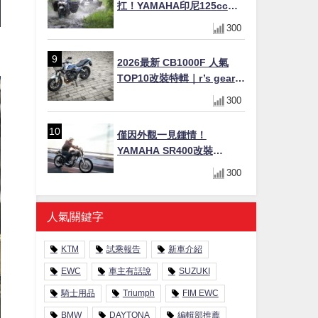
扛！YAMAHA印尼125cc速
克達Gear Ultima 2740公里
300
耐操實測
2026最新 CB1000F 人氣
TOP10改裝特輯｜r’s gear鈦
合金排氣管、OHLINS TTX
300
後避震、HONDA頭燈整流罩
僅因外觀一見鍾情！
YAMAHA SR400改裝
Tracker風格｜ 女車主的機車
300
人生蛻變記
人氣關鍵字
KTM
試乘報告
新車介紹
EWC
車主有話說
SUZUKI
騎士用品
Triumph
FIM EWC
BMW
DAYTONA
編輯部推薦