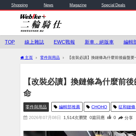
Shopping
News
Magazine
Special Deals
TOP
線上雜誌
EWC戰報
新車．絕版車
編輯
主頁
零件與用品
【改裝必讀】換鏈條為什麼前後齒盤要
【改裝必讀】換鏈條為什麼前後
命
零件與用品
編輯部推薦
CHOHO
征和鏈條
2026年07月08日
1,514
次瀏覽
0篇回應
0
分享