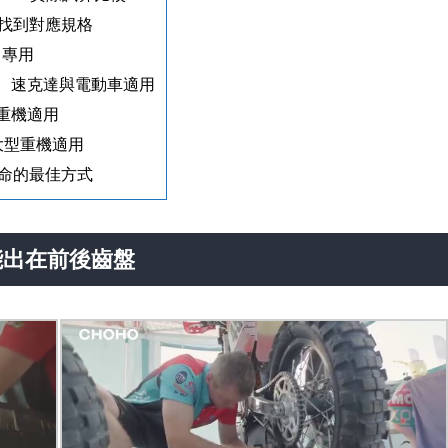
速找到對應規格
 專用
街車、速克達與電動車適用
牌重機適用
中大型重機適用
命的最佳方式
能出在前後齒盤