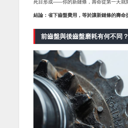
死目形成——你的新鏈條，壽命從第一天就
結論：省下齒盤費用，等於讓新鏈條的壽命
前齒盤與後齒盤磨耗有何不同