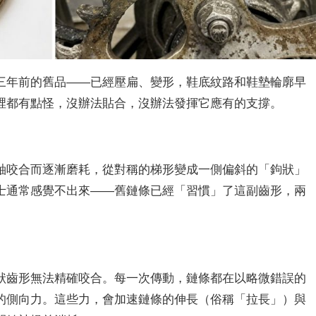
三年前的舊品——已經壓扁、變形，鞋底紋路和鞋墊輪廓早
裡都有點怪，沒辦法貼合，沒辦法發揮它應有的支撐。
軸咬合而逐漸磨耗，從對稱的梯形變成一側偏斜的「鉤狀」
士通常感覺不出來——舊鏈條已經「習慣」了這副齒形，兩
狀齒形無法精確咬合。每一次傳動，鏈條都在以略微錯誤的
的側向力。這些力，會加速鏈條的伸長（俗稱「拉長」）與