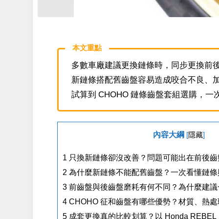
本文重點
多數車廠建議更換鏈條時，同步更換前
新鏈條搭配舊齒盤容易造成咬合不良、
試算到 CHOHO 鏈條齒盤套組選購，
內容大綱
[
隱藏
]
1
只換新鏈條卻沒改善？問題可能出在前後齒
2
為什麼新鏈條不能配舊齒盤？一次看懂鏈條
3
前齒盤與後齒盤磨耗有何不同？為什麼建議
4
CHOHO 征和齒盤有哪些優勢？材質、熱
5
成套更換真的比較划算？以 Honda REBEL