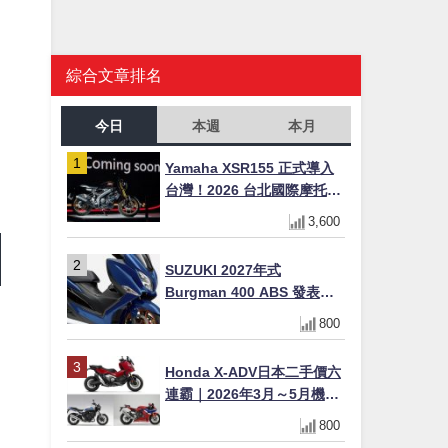
綜合文章排名
今日
本週
本月
Yamaha XSR155 正式導入
台灣！2026 台北國際摩托車
展亮相，70 週年紀念版
3,600
YZF-R 系列限量追加販售
SUZUKI 2027年式
Burgman 400 ABS 發表！
8/18日本上市、支援E10汽油
800
售價98萬100日圓
Honda X-ADV日本二手價六
連霸｜2026年3月～5月機車
轉售排行榜 CBR1000RR-R
800
FIREBLADE SP首度躋身前