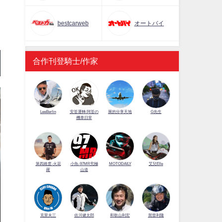
bestcarweb
オートバイ
合作刊登騎士/作家
LeeBerlin
安筌運轉 阿筌の
展的分享天地
G先生
機車日常
第四維度-火花
小魚-97MR究極
MOTODAILY
艾兒Elle
羅
山道
佐川健太郎
克里夫三
和歌山利宏
賀曾利隆