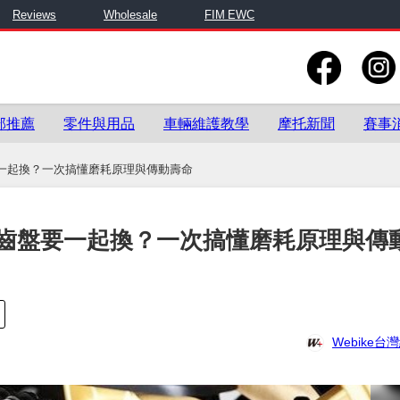
Reviews
Wholesale
FIM EWC
部推薦
零件與用品
車輛維護教學
摩托新聞
賽事
一起換？一次搞懂磨耗原理與傳動壽命
齒盤要一起換？一次搞懂磨耗原理與傳
Webike台