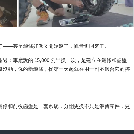
好——甚至鏈條好像又開始鬆了，異音也回來了。
：車廠說的 15,000 公里換一次，是建立在鏈條和齒盤
盤沒動，你的新鏈條，從第一天起就在用一副不適合它的搭
鏈條和前後齒盤是一套系統，分開更換不只是浪費零件，更