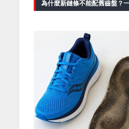
為什麼新鏈條不能配舊齒盤？