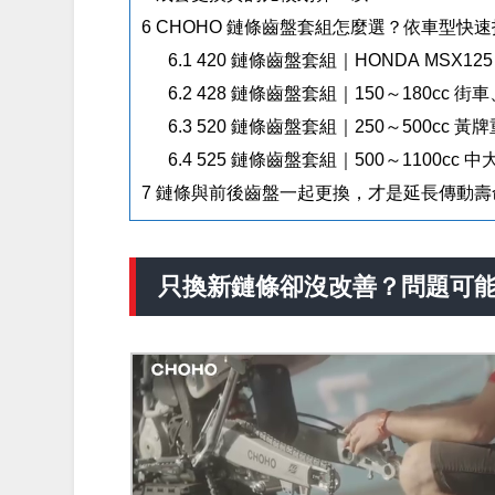
6
CHOHO 鏈條齒盤套組怎麼選？依車型快
6.1
420 鏈條齒盤套組｜HONDA MSX125
6.2
428 鏈條齒盤套組｜150～180cc 
6.3
520 鏈條齒盤套組｜250～500cc 黃
6.4
525 鏈條齒盤套組｜500～1100cc 
7
鏈條與前後齒盤一起更換，才是延長傳動壽
只換新鏈條卻沒改善？問題可