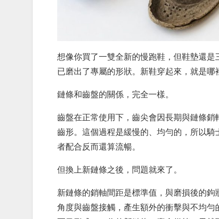
想像你買了一雙全新的慢跑鞋，但鞋墊還是
已磨出了專屬的形狀。新鞋穿起來，就是哪
鏈條和齒盤的關係，完全一樣。
齒盤在正常使用下，齒尖會因長期與鏈條銷
齒形。這個過程是緩慢的、均勻的，所以騎
者配合反而還算流暢。
但換上新鏈條之後，問題就來了。
新鏈條的銷軸間距是標準值，與磨損後的鉤
角度與齒盤接觸，產生額外的衝擊與不均勻