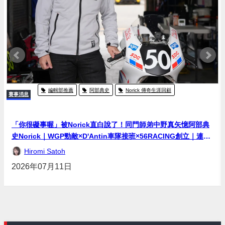
編輯部推薦
阿部典史
Norick 傳奇生涯回顧
賽事消息
「你很礙事喔」被Norick直白說了！同門師弟中野真矢憶阿部典
史Norick｜WGP勁敵×D'Antin車隊接班×56RACING創立｜連載
#30
Hiromi Satoh
2026年07月11日