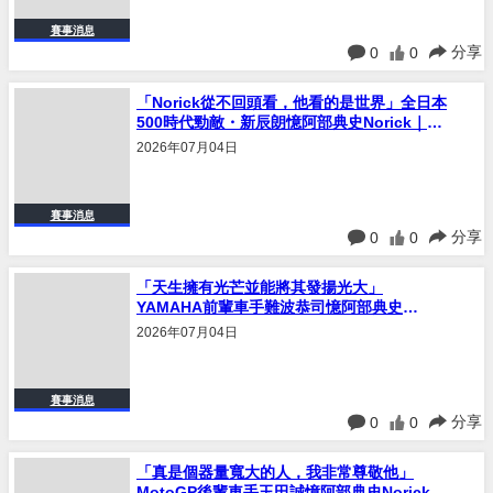
分享
0
0
「Norick從不回頭看，他看的是世界」全日本
500時代勁敵・新辰朗憶阿部典史Norick｜連
載#24
2026年07月04日
賽事消息
分享
0
0
「天生擁有光芒並能將其發揚光大」
YAMAHA前輩車手難波恭司憶阿部典史
Norick｜連載#23
2026年07月04日
賽事消息
分享
0
0
「真是個器量寬大的人，我非常尊敬他」
MotoGP後輩車手玉田誠憶阿部典史Norick｜
連載#22
2026年07月04日