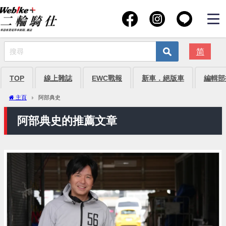
简
TOP
線上雜誌
EWC戰報
新車．絕版車
編輯部
主頁
阿部典史
阿部典史的推薦文章