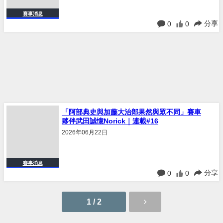
分享
0
0
「阿部典史與加藤大治郎果然與眾不同」賽車
夥伴武田誠憶Norick｜連載#16
2026年06月22日
賽事消息
分享
0
0
1 / 2