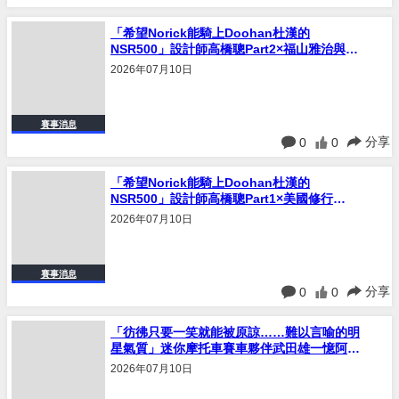
「希望Norick能騎上Doohan杜漢的
NSR500」設計師高橋聰Part2×福山雅治與
Norick的相遇×未能實現的Ducati合作憶阿部
2026年07月10日
典史Norick｜連載#27
賽事消息
分享
0
0
「希望Norick能騎上Doohan杜漢的
NSR500」設計師高橋聰Part1×美國修行
Lodi×憶阿部典史Norick｜連載#26
2026年07月10日
賽事消息
分享
0
0
「彷彿只要一笑就能被原諒……難以言喻的明
星氣質」迷你摩托車賽車夥伴武田雄一憶阿部
典史Norick｜連載#25
2026年07月10日
賽事消息