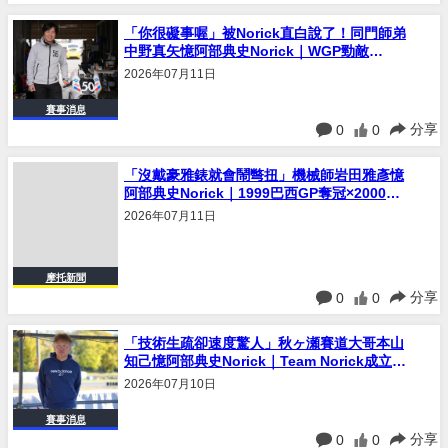
「你很礙事喔」被Norick直白說了！同門師弟
中野真矢憶阿部典史Norick｜WGP勁敵
×D’Antin車隊接班×56RACING創立｜連載
2026年07月11日
#30
賽事消息
分享
0
0
「沒戴豪雅錶就會鬧彆扭」機械師岩田雅彥憶
阿部典史Norick｜1999巴西GP奪冠×2000日
本GP背後的阿根廷設定回憶｜連載#29
2026年07月11日
摩托新聞
分享
0
0
「技術生疏卻速度驚人」秋ヶ瀬賽道大哥本山
知己憶阿部典史Norick｜Team Norick成立發
表會×野左根×岡本裕生的起點｜連載#28
2026年07月10日
賽事消息
分享
0
0