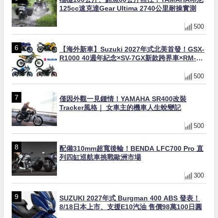
500
【海外新車】Suzuki 2027年式北美首發！GSX-
R1000 40週年紀念×SV-7GX新款跨界車×RM-
Z450 Ken Roczen冠軍套件
500
僅因外觀一見鍾情！YAMAHA SR400改裝
Tracker風格｜ 女車主的機車人生蛻變記
500
配備310mm超寬後輪！BENDA LFC700 Pro 直
列四缸巡航車挑戰歐洲市場
300
SUZUKI 2027年式 Burgman 400 ABS 發表！
8/18日本上市、支援E10汽油 售價98萬100日圓
300