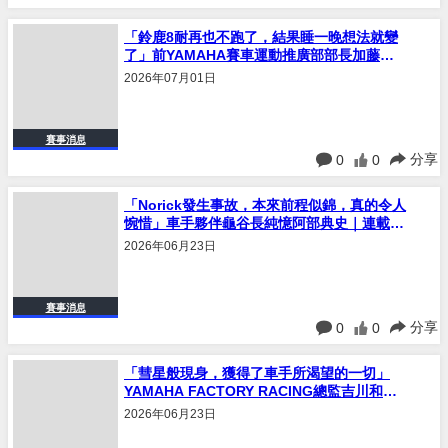
「鈴鹿8耐再也不跑了，結果睡一晚想法就變
了」前YAMAHA賽車運動推廣部部長加藤晃
久憶阿部典史Norick｜連載#19
2026年07月01日
賽事消息
分享
0
0
「Norick發生事故，本來前程似錦，真的令人
惋惜」車手夥伴龜谷長純憶阿部典史｜連載
#18
2026年06月23日
賽事消息
分享
0
0
「彗星般現身，獲得了車手所渴望的一切」
YAMAHA FACTORY RACING總監吉川和多
留憶阿部典史 Norick｜連載 #17
2026年06月23日
賽事消息