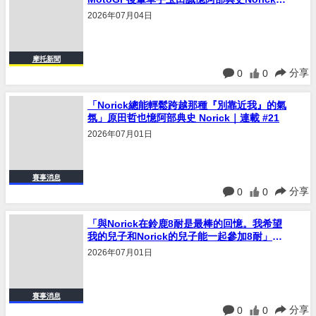
摩托新聞
分享
0
0
「Norick總能輕鬆跨越那種『別靠近我』的氣
氛」原田哲也憶阿部典史 Norick｜連載 #21
2026年07月01日
賽事消息
分享
0
0
「與Norick在鈴鹿8耐是最棒的回憶。我希望
我的兒子和Norick的兒子能一起參加8耐」鈴
鹿8耐搭檔車手Jamie Stauffer憶阿部典史
2026年07月01日
Norick｜連載 #20
賽事消息
分享
0
0