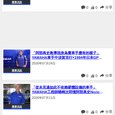
賽事消息
分享
0
0
「阿部典史教導我身為賽車手應有的樣子」
YAMAHA車手中須賀克行×1994年日本GP衝
擊×2007年全日本對決憶阿部典史Norick｜連
2026年07月24日
載#32
賽事消息
分享
0
0
「從未見過如此不依賴硬體設備的車手」
YAMAHA工程師豬崎次郎憶阿部典史Norick
｜WSBK×寒冬測試×父子奮鬥背後的故事｜連
2026年07月11日
載#31
賽事消息
分享
0
0