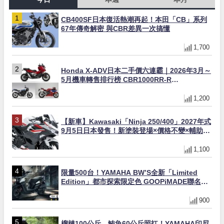
CB400SF日本復活熱潮再起！本田「CB」系列
67年傳奇解密 與CBR差異一次搞懂
1,700
Honda X-ADV日本二手價六連霸｜2026年3月～
5月機車轉售排行榜 CBR1000RR-R
FIREBLADE SP首度躋身前十
1,200
【新車】Kawasaki「Ninja 250/400」2027年式
9月5日日本發售！新塗裝登場×價格不變×輔助滑
動式離合器×LED頭燈標配
1,100
限量500台！YAMAHA BW’S全新「Limited
Edition」都市探索限定色 GOOPiMADE聯名包
同步登場
900
榴槤100公斤、鮪魚60公斤照扛！YAMAHA印尼
125cc速克達Gear Ultima 2740公里耐操實測