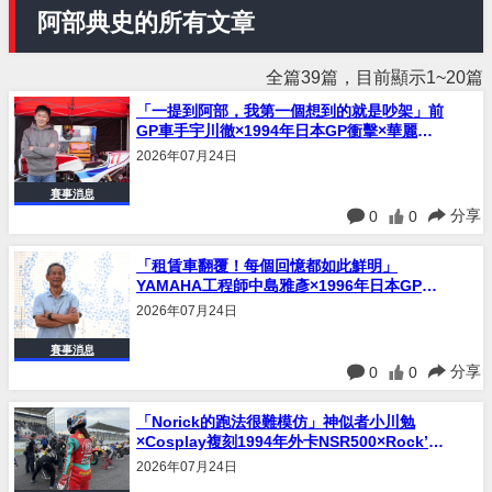
阿部典史的所有文章
全篇39篇，目前顯示1~20篇
「一提到阿部，我第一個想到的就是吵架」前
GP車手宇川徹×1994年日本GP衝擊×華麗賽
車時代憶阿部典史Norick｜連載#35
2026年07月24日
賽事消息
分享
0
0
「租賃車翻覆！每個回憶都如此鮮明」
YAMAHA工程師中島雅彥×1996年日本GP奪
冠×澳洲千里送零件憶阿部典史Norick｜連載
2026年07月24日
#34
賽事消息
分享
0
0
「Norick的跑法很難模仿」神似者小川勉
×Cosplay複刻1994年外卡NSR500×Rock’n
Roll Riders憶阿部典史Norick｜連載#33
2026年07月24日