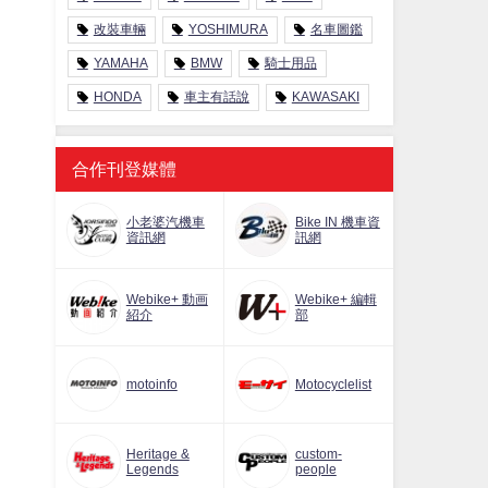
改裝車輛
YOSHIMURA
名車圖鑑
YAMAHA
BMW
騎士用品
HONDA
車主有話說
KAWASAKI
合作刊登媒體
小老婆汽機車
Bike IN 機車資
資訊網
訊網
Webike+ 動画
Webike+ 編輯
紹介
部
motoinfo
Motocyclelist
Heritage &
custom-
Legends
people