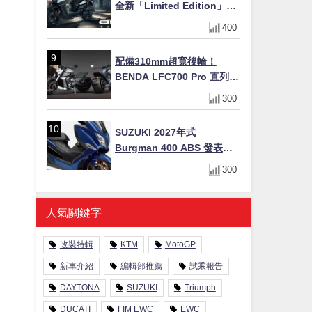
全新「Limited Edition」都
市探索限定色 GOOPiMADE
400
聯名包同步登場
配備310mm超寬後輪！
BENDA LFC700 Pro 直列四
缸巡航車挑戰歐洲市場
300
SUZUKI 2027年式
Burgman 400 ABS 發表！
8/18日本上市、支援E10汽油
300
售價98萬100日圓
人氣關鍵字
改裝特輯
KTM
MotoGP
新車介紹
編輯部推薦
試乘報告
DAYTONA
SUZUKI
Triumph
DUCATI
FIM EWC
EWC