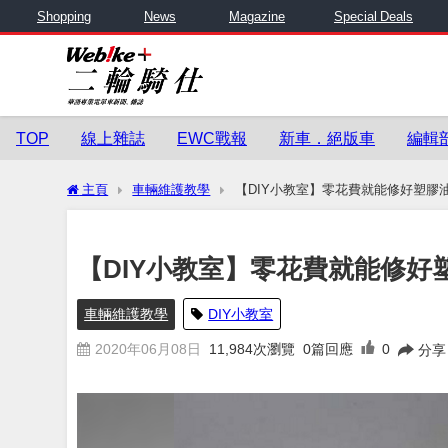
Shopping
News
Magazine
Special Deals
TOP
線上雜誌
EWC戰報
新車．絕版車
編輯
主頁
車輛維護教學
【DIY小教室】零花費就能修好塑膠
【DIY小教室】零花費就能修好
車輛維護教學
DIY小教室
2020年06月08日
11,984
次瀏覽
0篇回應
0
分享