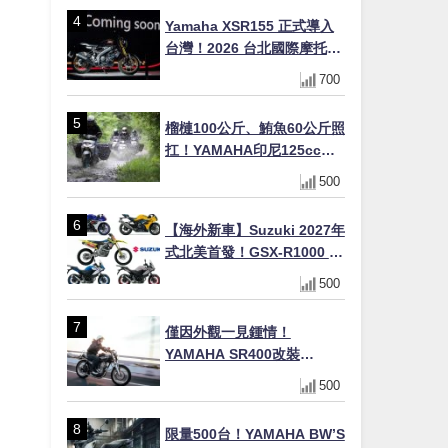
×LED頭燈標配
Yamaha XSR155 正式導入
台灣！2026 台北國際摩托車
展亮相，70 週年紀念版
700
YZF-R 系列限量追加販售
榴槤100公斤、鮪魚60公斤照
扛！YAMAHA印尼125cc速
克達Gear Ultima 2740公里
500
耐操實測
【海外新車】Suzuki 2027年
式北美首發！GSX-R1000 40
週年紀念×SV-7GX新款跨界
500
車×RM-Z450 Ken Roczen
冠軍套件
僅因外觀一見鍾情！
YAMAHA SR400改裝
Tracker風格｜ 女車主的機車
500
人生蛻變記
限量500台！YAMAHA BW’S