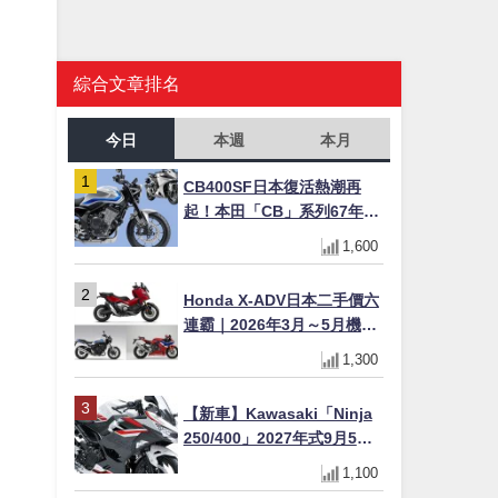
綜合文章排名
今日
本週
本月
CB400SF日本復活熱潮再
起！本田「CB」系列67年傳
奇解密 與CBR差異一次搞懂
1,600
Honda X-ADV日本二手價六
連霸｜2026年3月～5月機車
轉售排行榜 CBR1000RR-R
1,300
FIREBLADE SP首度躋身前
十
【新車】Kawasaki「Ninja
250/400」2027年式9月5日
日本發售！新塗裝登場×價格
1,100
不變×輔助滑動式離合器