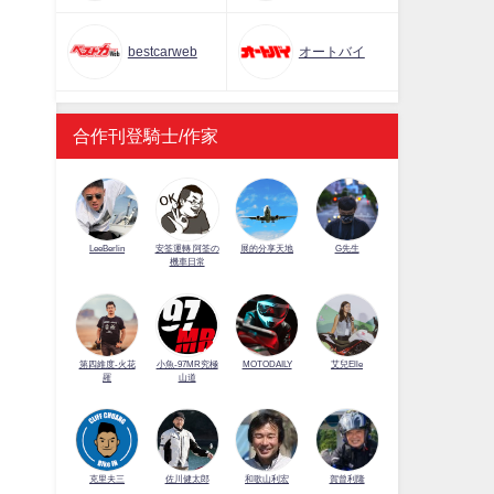
bestcarweb
オートバイ
合作刊登騎士/作家
LeeBerlin
安筌運轉 阿筌の
展的分享天地
G先生
機車日常
第四維度-火花
小魚-97MR究極
MOTODAILY
艾兒Elle
羅
山道
佐川健太郎
克里夫三
和歌山利宏
賀曾利隆