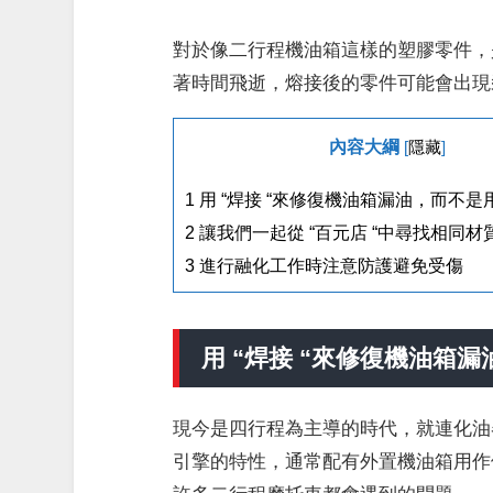
對於像二行程機油箱這樣的塑膠零件，是
著時間飛逝，熔接後的零件可能會出現
內容大綱
[
隱藏
]
1
用 “焊接 “來修復機油箱漏油，而不
2
讓我們一起從 “百元店 “中尋找相同
3
進行融化工作時注意防護避免受傷
用 “焊接 “來修復機油箱
現今是四行程為主導的時代，就連化油
引擎的特性，通常配有外置機油箱用作