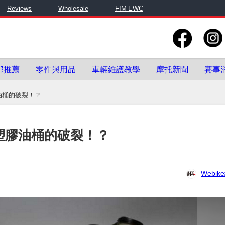
Reviews
Wholesale
FIM EWC
部推薦
零件與用品
車輛維護教學
摩托新聞
賽事
油桶的破裂！？
塑膠油桶的破裂！？
Webi