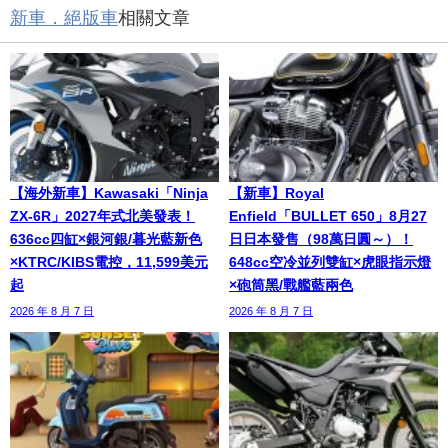
新車．絕版車
相關文章
【海外新車】Kawasaki「Ninja
【新車】Royal
ZX-6R」2027年式北美發表！
Enfield「BULLET 650」8月27
636cc四缸×銀河銀/暮光藍新色
日日本發售（98萬日圓～）！
×KTRC/KIBS電控，11,599美元
648cc空冷並列雙缸×虎眼指示燈
起
×砲筒黑/戰艦藍兩色
2026 年 8 月 7 日
2026 年 8 月 7 日