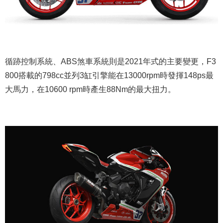
循跡控制系統、ABS煞車系統則是2021年式的主要變更，F3
800搭載的798cc並列3缸引擎能在13000rpm時發揮148ps最
大馬力，在10600 rpm時產生88Nm的最大扭力。