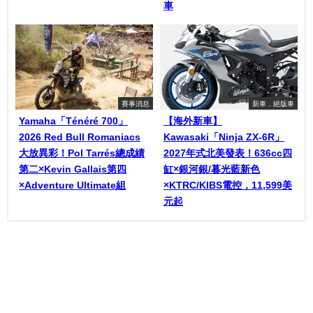
車
賽事消息
新車．絕版車
Yamaha「Ténéré 700」
【海外新車】
2026 Red Bull Romaniacs
Kawasaki「Ninja ZX-6R」
大放異彩！Pol Tarrés總成績
2027年式北美發表！636cc四
第二×Kevin Gallais第四
缸×銀河銀/暮光藍新色
×Adventure Ultimate組
×KTRC/KIBS電控，11,599美
元起