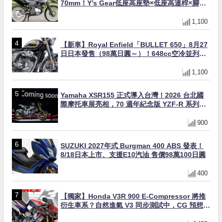
70mm！Y’s Gear低座高座墊×低座高連桿×腳踏
著地感大幅改善，越野初學者推薦
1,100
【新車】Royal Enfield「BULLET 650」8月27
日日本發售（98萬日圓～）！648cc空冷並列雙
缸×虎眼指示燈×砲筒黑/戰艦藍兩色
1,100
Yamaha XSR155 正式導入台灣！2026 台北國
際摩托車展亮相，70 週年紀念版 YZF-R 系列限
量追加販售
900
SUZUKI 2027年式 Burgman 400 ABS 發表！
8/18日本上市、支援E10汽油 售價98萬100日圓
400
【獨家】Honda V3R 900 E-Compressor 將推
衍生車系？自然進氣 V3 同步測試中，CG 預想曝
光！