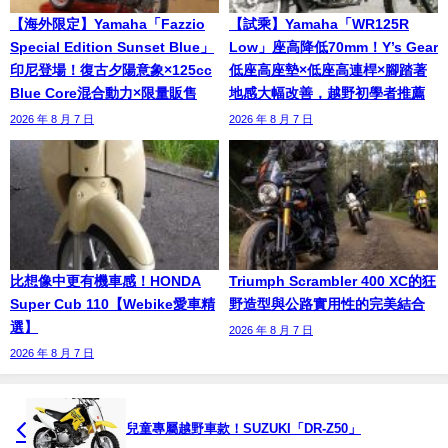
【海外限定】Yamaha「Fazzio
【試乘】Yamaha「WR125R
Special Edition Sunset Blue」
Low」座高降低70mm！Y’s Gear
印尼登場！復古夕陽意象×125cc
低座高座墊×低座高連桿×腳踏著
Blue Core混合動力×限量販售
地感大幅改善，越野初學者推薦
2026 年 8 月 7 日
2026 年 8 月 7 日
比想像中更有機車感！HONDA
Triumph Scrambler 400 XC的狂
Super Cub 110【Webike愛車精
野造型與公路實用性的完美結合
選】
2026 年 8 月 7 日
2026 年 8 月 7 日
兒童專屬越野車款！SUZUKI「DR-Z50」