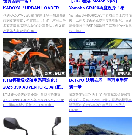
優質的第一名！
【2023曼谷 MotorExpo】
KADOYA「URBAN LOADER 防
Yamaha SR400再度現身！泰國
水外套」
車展推新色，復古魅力再添新姿
說到KADOYA，認識他的騎士第一想法都會
Yamaha SR400在2023年泰國車展上席捲而
想到皮革夾克，但實際上，他們也有推出許
來，以經典復古的風姿再度吸引眼球。在會
多有著濃厚”都市品味”的外套產品，例如這
場最新展示的SR400延續了其獨特的外觀風
次要為大家介紹的UR...
格，但加...
新車．絕版車
賽事消息
KTM輕量級探險車系再進化！
Bol d’Or決戰在即，爭冠車手齊
2025 390 ADVENTURE X/R正式
聚一堂
發表
KTM 正式發表兩款全新中量級探險車款
隨著決定冠軍的Bol d’Or賽事起跑信號越來
390 ADVENTURE X 與 390 ADVENTURE
越接近，爭奪2023年FIM耐力世界錦標賽車
R，兩款車型先前於 2024 年米蘭...
隊冠軍的前六名車隊的車手們，今天在
Circuit ...