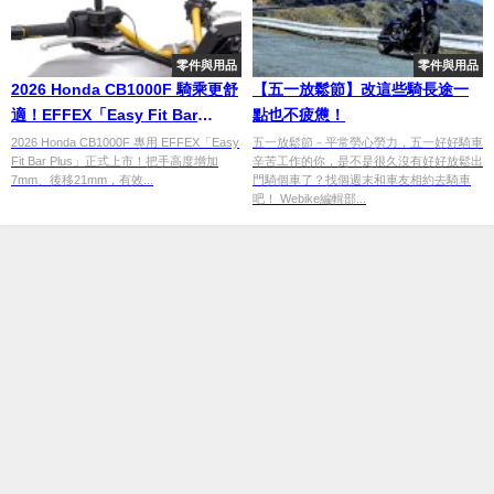
零件與用品
零件與用品
2026 Honda CB1000F 騎乘更舒
【五一放鬆節】改這些騎長途一
適！EFFEX「Easy Fit Bar
點也不疲憊！
Plus」把手登場 後移21mm減
2026 Honda CB1000F 專用 EFFEX「Easy
五一放鬆節－平常勞心勞力，五一好好騎車
Fit Bar Plus」正式上市！把手高度增加
辛苦工作的你，是不是很久沒有好好放鬆出
輕長途疲勞
7mm、後移21mm，有效...
門騎個車了？找個週末和車友相約去騎車
吧！ Webike編輯部...