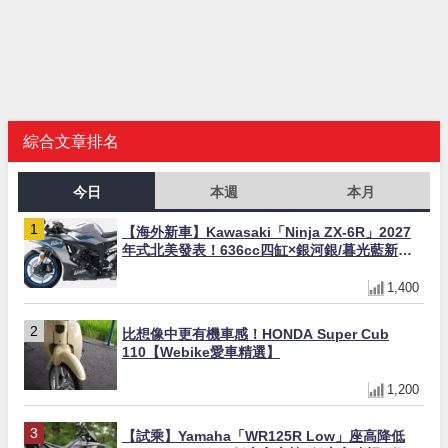
綜合文章排名
今日
本週
本月
【海外新車】Kawasaki「Ninja ZX-6R」2027
年式北美發表！636cc四缸×銀河銀/暮光藍新色
×KTRC/KIBS電控，11,599美元起
1,400
比想像中更有機車感！HONDA Super Cub
110【Webike愛車精選】
1,200
【試乘】Yamaha「WR125R Low」座高降低