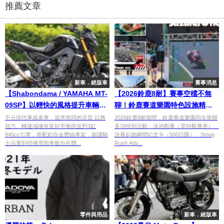
推薦文章
新車．絕版車
賽事消息
【Shabondama / YAMAHA MT-
【2026鈴鹿8耐】賽事空檔不無
09SP】以輕快的風格提升車輛完
聊！鈴鹿賽道樂園特色設施精選×
成度，使騎乘更自在【美車鑑
泳池觀賽×決賽起跑紀念卡完整介
不分現代車或老車，追求相同的宗旨 以將
2026鈴鹿8耐期間，鈴鹿賽道樂園同步舉辦
扭力、轉速域擁有良好平衡的並列3缸
多項特別活動：泳池觀賽（需持觀賽券）、
賞】
紹
845cc引擎，搭配鋁合金壓鑄車架，能讓騎
決賽起跑瞬間紀念卡（500日圓）、Smog
士品嘗到彷彿滑胎車般自在體...
Rush Adv...
零件與用品
新車．絕版車