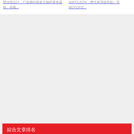
雙頭燈設計，打造獨特新復古咖啡賽車風
NAPOLEON（摩托車用後照鏡）與
格。搭載...
MOTOFIZ...
綜合文章排名