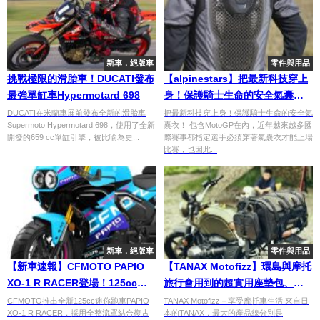
新車．絕版車
零件與用品
挑戰極限的滑胎車！DUCATI發布
【alpinestars】把最新科技穿上
最強單缸車Hypermotard 698
身！保護騎士生命的安全氣囊
衣！
DUCATI在米蘭車展前發布全新的滑胎車
把最新科技穿上身！保護騎士生命的安全氣
Supermoto Hypermotard 698，使用了全新
囊衣！ 包含MotoGP在內，近年越來越多國
開發的659 cc單缸引擎，被比喻為史...
際賽事都指定選手必須穿著氣囊衣才能上場
比賽，也因此...
新車．絕版車
零件與用品
【新車速報】CFMOTO PAPIO
【TANAX Motofizz】環島與摩托
XO-1 R RACER登場！125cc全
旅行會用到的超實用座墊包、馬
整流罩迷你耐力賽車 售價40.15萬
鞍包，你一定要知道
CFMOTO推出全新125cc迷你跑車PAPIO
TANAX Motofizz－享受摩托車生活 來自日
XO-1 R RACER，採用全整流罩結合復古
本的TANAX，最大的產品線分別是
日圓起