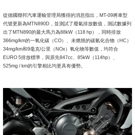
從德國聯邦汽車運輸管理局獲得的消息指出，MT-09將車型
代號更新為MTN890D，並測試了廢氣排放數值，測試數據列
出了MTN890的最大馬力為88kW（118 hp），同時排放
366mg/km的一氧化碳（CO）、未燃燒的碳氫化合物（HC）
34mg/km和9毫克/公里（NOx）氧化物等數值，均符合
EURO 5排放標準，與原先847cc、85kW（114hp）、
525mg / km的引擎相比均更具有優勢。