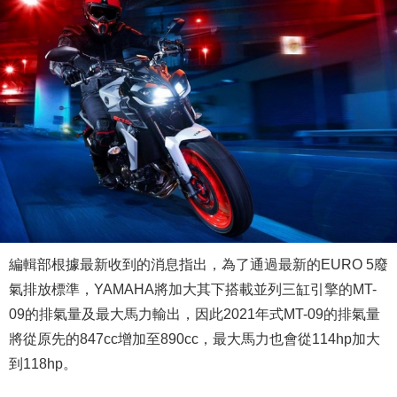
編輯部根據最新收到的消息指出，為了通過最新的EURO 5廢
氣排放標準，YAMAHA將加大其下搭載並列三缸引擎的MT-
09的排氣量及最大馬力輸出，因此2021年式MT-09的排氣量
將從原先的847cc增加至890cc，最大馬力也會從114hp加大
到118hp。