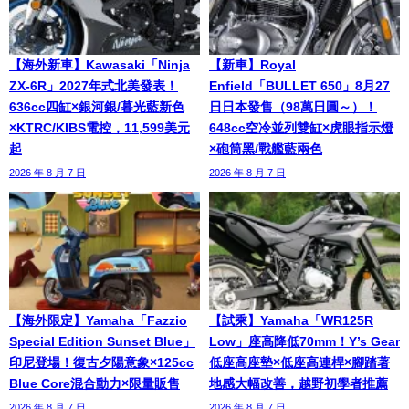
【海外新車】Kawasaki「Ninja
【新車】Royal
ZX-6R」2027年式北美發表！
Enfield「BULLET 650」8月27
636cc四缸×銀河銀/暮光藍新色
日日本發售（98萬日圓～）！
×KTRC/KIBS電控，11,599美元
648cc空冷並列雙缸×虎眼指示燈
起
×砲筒黑/戰艦藍兩色
2026 年 8 月 7 日
2026 年 8 月 7 日
【海外限定】Yamaha「Fazzio
【試乘】Yamaha「WR125R
Special Edition Sunset Blue」
Low」座高降低70mm！Y’s Gear
印尼登場！復古夕陽意象×125cc
低座高座墊×低座高連桿×腳踏著
Blue Core混合動力×限量販售
地感大幅改善，越野初學者推薦
2026 年 8 月 7 日
2026 年 8 月 7 日