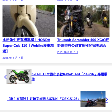
比想像中更有機車感！HONDA
Triumph Scrambler 400 XC的狂
Super Cub 110【Webike愛車精
野造型與公路實用性的完美結合
選】
2026 年 8 月 7 日
2026 年 8 月 7 日
K-FACTORY推出多款KAWASAKI「ZX-25R」專用零
件
【車主有話說】好騎又好玩 SUZUKI「GSX-S125」