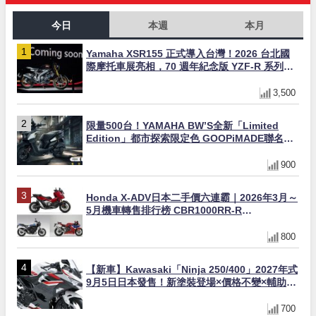
今日
本週
本月
Yamaha XSR155 正式導入台灣！2026 台北國
際摩托車展亮相，70 週年紀念版 YZF-R 系列限
量追加販售
3,500
限量500台！YAMAHA BW’S全新「Limited
Edition」都市探索限定色 GOOPiMADE聯名包
同步登場
900
Honda X-ADV日本二手價六連霸｜2026年3月～
5月機車轉售排行榜 CBR1000RR-R
FIREBLADE SP首度躋身前十
800
【新車】Kawasaki「Ninja 250/400」2027年式
9月5日日本發售！新塗裝登場×價格不變×輔助滑
動式離合器×LED頭燈標配
700