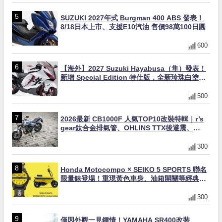
SUZUKI 2027年式 Burgman 400 ABS 發表！
8/18日本上市、支援E10汽油 售價98萬100日圓
600
【海外】2027 Suzuki Hayabusa（隼）發表！
新增 Special Edition 特仕版，全新珍珠白塗裝
與專屬配備登場
500
2026最新 CB1000F 人氣TOP10改裝特輯｜r’s
gear鈦合金排氣管、OHLINS TTX後避震、
HONDA頭燈整流罩
300
Honda Motocompo × SEIKO 5 SPORTS 聯名
限量錶登場！重現黃色車身、油箱開關等經典設
計
300
僅因外觀一見鍾情！YAMAHA SR400改裝