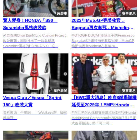
改裝車
賽事消息
驚人變身！HONDA「S90」
2023年MotoGP完美收官，
Scrambler風格改裝款
Bagnaia再次奪冠，Michelin成
就36項新紀錄
來自泰國Chon Buri的Eng Custom Project
MOTOGP DUCATI車隊車手的Francesco
改裝廠商，剛剛推出了一款具標準
Bagnaia成功連續兩年奪得冠軍，MotoGP
Scrambler風格的HONDA S90，它...
輪胎供應商Michelin在整個20...
摩托新聞
賽事消息
Vespa Club／Vespa「Sprint
【EWC重大消息】鈴鹿8耐舉辦權
150」改裝大賞
延長至2029年！EMP×Honda
Mobilityland正式簽署三年合約
資料來源「牛摩網」 「Webike台灣」編輯
FIM世界耐久錦標賽推廣單位EMP與Honda
部編譯 ...
Mobilityland Corporation於2026年7月4日正
式簽署協議，將「可口可...