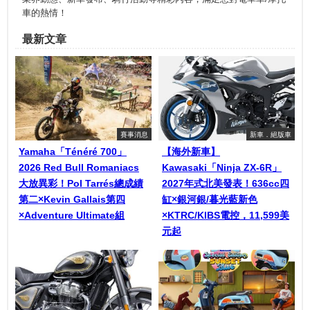
車的熱情！
最新文章
賽事消息
新車．絕版車
Yamaha「Ténéré 700」
【海外新車】
2026 Red Bull Romaniacs
Kawasaki「Ninja ZX-6R」
大放異彩！Pol Tarrés總成績
2027年式北美發表！636cc四
第二×Kevin Gallais第四
缸×銀河銀/暮光藍新色
×Adventure Ultimate組
×KTRC/KIBS電控，11,599美
元起