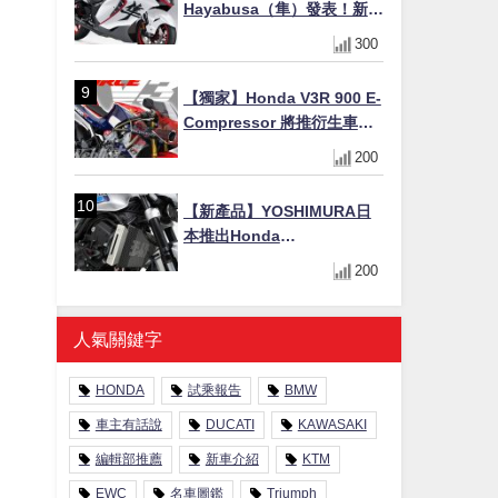
Hayabusa（隼）發表！新增
Special Edition 特仕版，全
300
新珍珠白塗裝與專屬配備登
場
【獨家】Honda V3R 900 E-
Compressor 將推衍生車
系？自然進氣 V3 同步測試
200
中，CG 預想曝光！
【新產品】YOSHIMURA日
本推出Honda
CB1000F/CB1000 HORNET
200
專用水箱護網，六角網紋設
計質感升級
人氣關鍵字
HONDA
試乘報告
BMW
車主有話說
DUCATI
KAWASAKI
編輯部推薦
新車介紹
KTM
EWC
名車圖鑑
Triumph