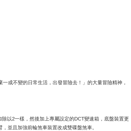
要拋棄一成不變的日常生活，出發冒險去！」的大量冒險精神，
egra相加除以2一樣，然後加上專屬設定的DCT變速箱，底盤裝置更
臂，並且加強前輪煞車裝置改成雙碟盤煞車。