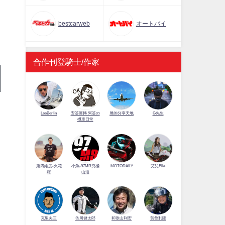
bestcarweb
オートバイ
合作刊登騎士/作家
LeeBerlin
安筌運轉 阿筌の
展的分享天地
G先生
機車日常
第四維度-火花
小魚-97MR究極
MOTODAILY
艾兒Elle
羅
山道
佐川健太郎
克里夫三
和歌山利宏
賀曾利隆