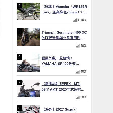
【試乘】Yamaha「WR125R
Low」座高降低70mm！Y’s
Gear低座高座墊×低座高連桿
1,100
×腳踏著地感大幅改善，越野
初學者推薦
Triumph Scrambler 400 XC
的狂野造型與公路實用性的
完美結合
400
僅因外觀一見鍾情！
YAMAHA SR400改裝
Tracker風格｜ 女車主的機車
400
人生蛻變記
【新產品】EFFEX「MT-
09/Y-AMT 2025年式用把手
Easy Fit Bar Plus」！高
300
7mm後移16mm直上×三色×
免換線組
【海外】2027 Suzuki