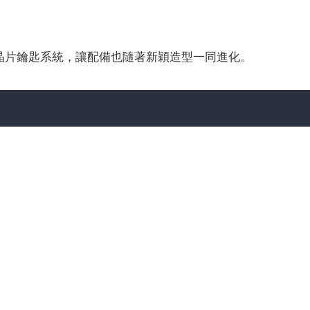
慧晶片鑰匙系統，讓配備也隨著新穎造型一同進化。