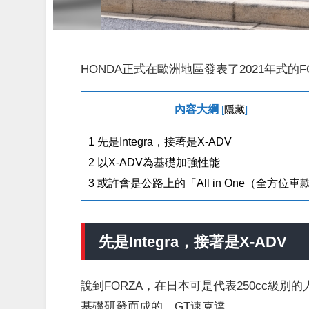
HONDA正式在歐洲地區發表了2021年式的FOR
內容大綱
[
隱藏
]
1
先是Integra，接著是X-ADV
2
以X-ADV為基礎加強性能
3
或許會是公路上的「All in One（全方位車
先是Integra，接著是X-ADV
說到FORZA，在日本可是代表250cc級別的
基礎研發而成的「GT速克達」。