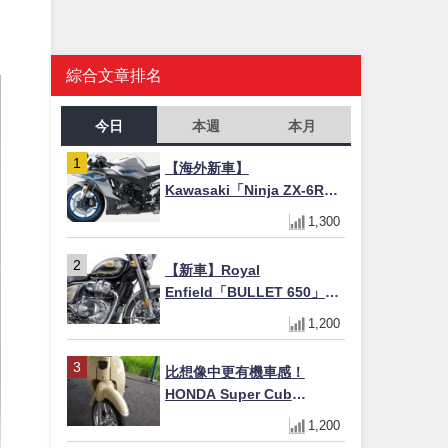
綜合文章排名
今日
本週
本月
【海外新車】
Kawasaki「Ninja ZX-6R」
2027年式北美發表！636cc
1,300
四缸×銀河銀/暮光藍新色
×KTRC/KIBS電控，11,599
【新車】Royal
美元起
Enfield「BULLET 650」8
月27日日本發售（98萬日圓
1,200
～）！648cc空冷並列雙缸×
虎眼指示燈×砲筒黑/戰艦藍兩
比想像中更有機車感！
色
HONDA Super Cub
110【Webike愛車精選】
1,200