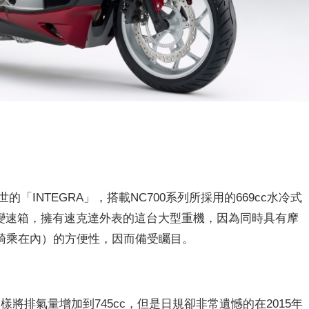
問世的「INTEGRA」，搭載NC700系列所採用的669cc水冷式
離合變速箱，擁有速克達外表的這台大型重機，因為同時具有摩
騎乘在內）的方便性，因而備受矚目。
一樣將排氣量增加到745cc，但是日規卻非常遺憾的在2015年