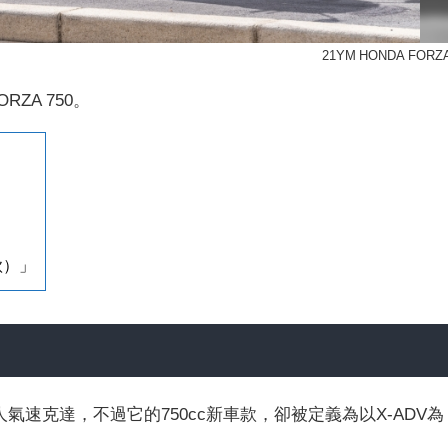
21YM HONDA FORZA
ZA 750。
款）」
人氣速克達，不過它的750cc新車款，卻被定義為以X-ADV為