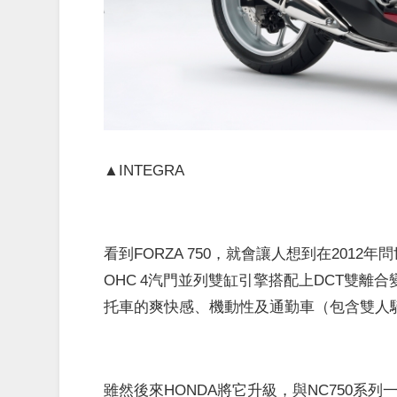
▲INTEGRA
看到FORZA 750，就會讓人想到在2012年
OHC 4汽門並列雙缸引擎搭配上DCT雙
托車的爽快感、機動性及通勤車（包含雙人
雖然後來HONDA將它升級，與NC750系列