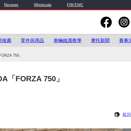
Reviews
Wholesale
FIM EWC
部推薦
零件與用品
車輛維護教學
摩托新聞
賽事
RZA 750」
「FORZA 750」
佐川