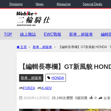
Shopping
News
Magazine
Special Deals
TOP
線上雜誌
EWC戰報
新車．絕版車
編輯
主頁
新車．絕版車
【編輯長專欄】GT新風貌 HONDA「FO
【編輯長專欄】GT新風貌 HONDA
新車．絕版車
HONDA
FORZA
X-ADV
2020年11月05日
25,190
次瀏覽
0篇回應
0
分享