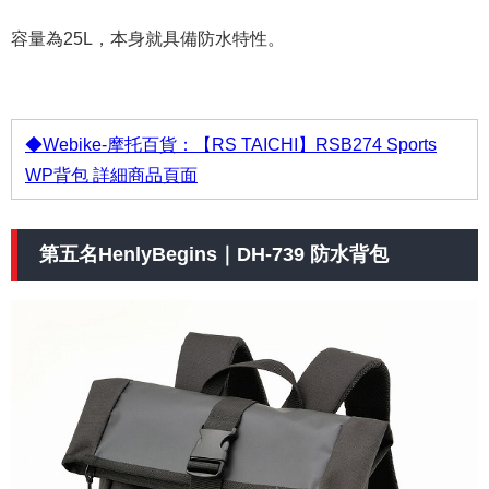
容量為25L，本身就具備防水特性。
◆Webike-摩托百貨：【RS TAICHI】RSB274 Sports
WP背包 詳細商品頁面
第五名HenlyBegins｜DH-739 防水背包