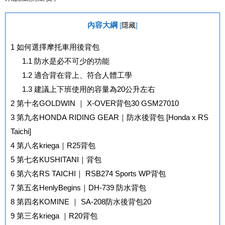
內容大綱
[
隱藏
]
1
如何選擇摩托車用後背包
1.1
防水是必不可少的功能
1.2
適合背在背上、符合人體工學
1.3
建議上下班使用的容量為20公升左右
2
第十名GOLDWIN ｜ X-OVER背包30 GSM27010
3
第九名HONDA RIDING GEAR｜防水後背包 [Honda x RS
Taichi]
4
第八名kriega｜R25背包
5
第七名KUSHITANI｜背包
6
第六名RS TAICHI｜ RSB274 Sports WP背包
7
第五名HenlyBegins｜DH-739 防水背包
8
第四名KOMINE ｜ SA-208防水後背包20
9
第三名kriega ｜R20背包