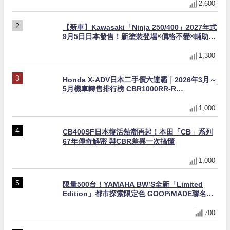
2,600
【新車】Kawasaki「Ninja 250/400」2027年式
9月5日日本發售！新塗裝登場×價格不變×輔助滑
動式離合器×LED頭燈標配
1,300
Honda X-ADV日本二手價六連霸｜2026年3月～
5月機車轉售排行榜 CBR1000RR-R
FIREBLADE SP首度躋身前十
1,000
CB400SF日本復活熱潮再起！本田「CB」系列
67年傳奇解密 與CBR差異一次搞懂
1,000
限量500台！YAMAHA BW’S全新「Limited
Edition」都市探索限定色 GOOPiMADE聯名包
同步登場
700