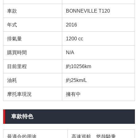
車款
BONNEVILLE T120
年式
2016
排氣量
1200 cc
購買時間
N/A
目前里程
約10256km
油耗
約25km/L
摩托車現況
擁有中
車款特色
最適合的用途
高速巡航、悠哉騎乘