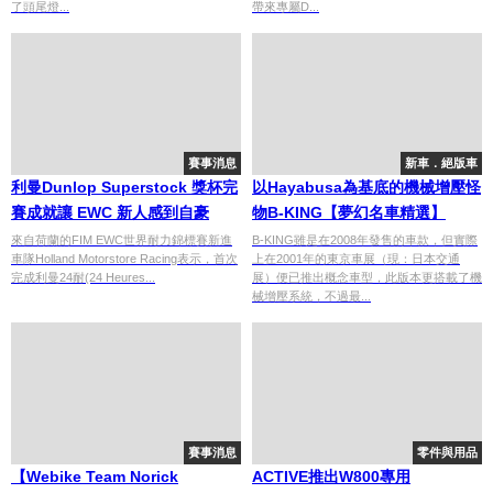
了頭尾燈...
帶來專屬D...
賽事消息
新車．絕版車
利曼Dunlop Superstock 獎杯完
以Hayabusa為基底的機械增壓怪
賽成就讓 EWC 新人感到自豪
物B-KING【夢幻名車精選】
來自荷蘭的FIM EWC世界耐力錦標賽新進
B-KING雖是在2008年發售的車款，但實際
車隊Holland Motorstore Racing表示，首次
上在2001年的東京車展（現：日本交通
完成利曼24耐(24 Heures...
展）便已推出概念車型，此版本更搭載了機
械增壓系統，不過最...
賽事消息
零件與用品
【Webike Team Norick
ACTIVE推出W800專用