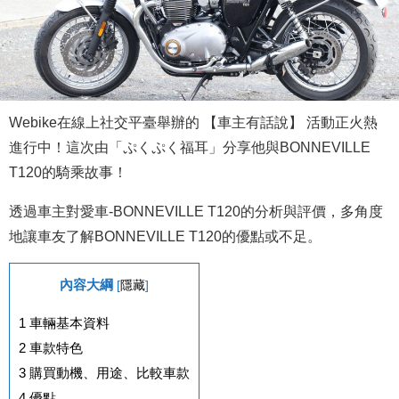
Webike在線上社交平臺舉辦的 【車主有話說】 活動正火熱
進行中！這次由「ぷくぷく福耳」分享他與BONNEVILLE
T120的騎乘故事！
透過車主對愛車-BONNEVILLE T120的分析與評價，多角度
地讓車友了解BONNEVILLE T120的優點或不足。
內容大綱
[
隱藏
]
1
車輛基本資料
2
車款特色
3
購買動機、用途、比較車款
4
優點