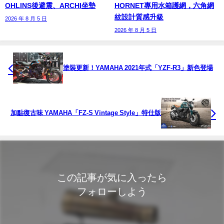
OHLINS後避震、ARCHI坐墊
HORNET專用水箱護網，六角網
紋設計質感升級
2026 年 8 月 5 日
2026 年 8 月 5 日
塗裝更新！YAMAHA 2021年式「YZF-R3」新色登場
加點復古味 YAMAHA「FZ-S Vintage Style」特仕版
この記事が気に入ったら
フォローしよう