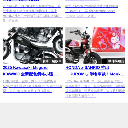
CBR1000RR-R
2023年5月，HONDA熊本製作所達成了累
繼承了Africa Twin騎乘感受的運動街車
計生產2000萬台摩托車的里程碑，為此
「HAWK 11」為 Architecture Series
HONDA推出了一款特別版的CBR1000RR-
Project（ASP）之商...
R。並在紀...
新車．絕版車
零件與用品
2025 Kawasaki Meguro
HONDA x SANRIO 推出
K3/W800 全新配色價格小漲，
「KUROMI」聯名車款！Monkey
2025 年式 9 月上市！
125 專用油箱側蓋登場
日本川崎重工宣布，旗下大型復古街車
HONDA×SANRIO 本田與三麗鷗合作推出
Meguro K3 與 W800 將推出 2025 年式新車
的聯名系列，過去已推出多款貼紙、鑰匙圈
型，並於 2024 年 9 月 1 日（星期...
等熱銷周邊，深受粉絲喜愛。這次系列再度
迎來話題人氣角色「...