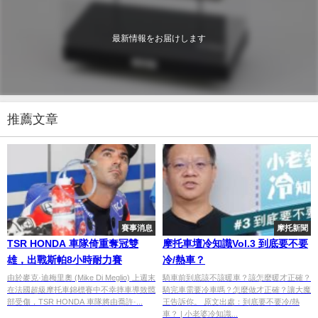
最新情報をお届けします
推薦文章
賽事消息
摩托新聞
TSR HONDA 車隊倚重奪冠雙
摩托車壇冷知識Vol.3 到底要不要
雄，出戰斯帕8小時耐力賽
冷/熱車？
由於麥克·迪梅里奧 (Mike Di Meglio) 上週末
騎車前到底該不該暖車？該怎麼暖才正確？
在法國超級摩托車錦標賽中不幸摔車導致髖
騎完車需要冷車嗎？怎麼做才正確？讓大魔
部受傷，TSR HONDA 車隊將由喬許·...
王告訴你。 原文出處：到底要不要冷/熱
車？ | 小老婆冷知識...