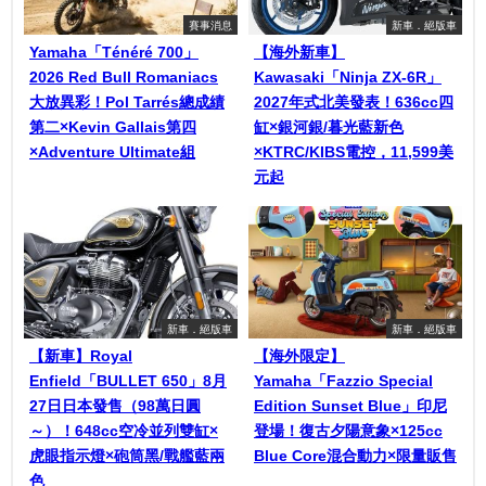
賽事消息
新車．絕版車
Yamaha「Ténéré 700」
【海外新車】
2026 Red Bull Romaniacs
Kawasaki「Ninja ZX-6R」
大放異彩！Pol Tarrés總成績
2027年式北美發表！636cc四
第二×Kevin Gallais第四
缸×銀河銀/暮光藍新色
×Adventure Ultimate組
×KTRC/KIBS電控，11,599美
元起
新車．絕版車
新車．絕版車
【新車】Royal
【海外限定】
Enfield「BULLET 650」8月
Yamaha「Fazzio Special
27日日本發售（98萬日圓
Edition Sunset Blue」印尼
～）！648cc空冷並列雙缸×
登場！復古夕陽意象×125cc
虎眼指示燈×砲筒黑/戰艦藍兩
Blue Core混合動力×限量販售
色