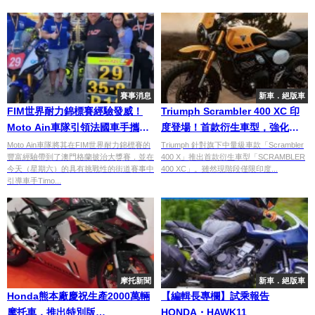
賽事消息
新車．絕版車
FIM世界耐力錦標賽經驗發威！
Triumph Scrambler 400 XC 印
Moto Ain車隊引領法國車手攜手
度登場！首款衍生車型，強化越
征戰澳門
野風格
Moto Ain車隊將其在FIM世界耐力錦標賽的
Triumph 針對旗下中量級車款「Scrambler
豐富經驗帶到了澳門格蘭披治大獎賽，並在
400 X」推出首款衍生車型「SCRAMBLER
今天（星期六）的具有挑戰性的街道賽事中
400 XC」。雖然現階段僅限印度...
引導車手Timo...
摩托新聞
新車．絕版車
Honda熊本廠慶祝生產2000萬輛
【編輯長專欄】試乘報告
摩托車，推出特別版
HONDA・HAWK11