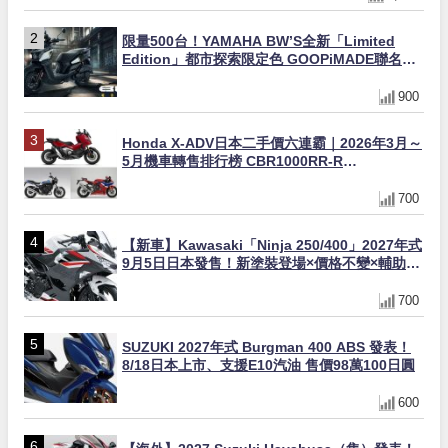
限量500台！YAMAHA BW’S全新「Limited
Edition」都市探索限定色 GOOPiMADE聯名包
同步登場
900
Honda X-ADV日本二手價六連霸｜2026年3月～
5月機車轉售排行榜 CBR1000RR-R
FIREBLADE SP首度躋身前十
700
【新車】Kawasaki「Ninja 250/400」2027年式
9月5日日本發售！新塗裝登場×價格不變×輔助滑
動式離合器×LED頭燈標配
700
SUZUKI 2027年式 Burgman 400 ABS 發表！
8/18日本上市、支援E10汽油 售價98萬100日圓
600