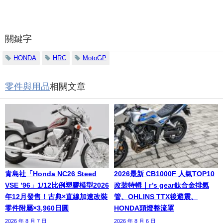
關鍵字
HONDA
HRC
MotoGP
零件與用品
相關文章
青島社「Honda NC26 Steed
2026最新 CB1000F 人氣TOP10
VSE ’96」1/12比例塑膠模型2026
改裝特輯｜r’s gear鈦合金排氣
年12月發售！古典×直線加速改裝
管、OHLINS TTX後避震、
零件附屬×3,960日圓
HONDA頭燈整流罩
2026 年 8 月 7 日
2026 年 8 月 6 日