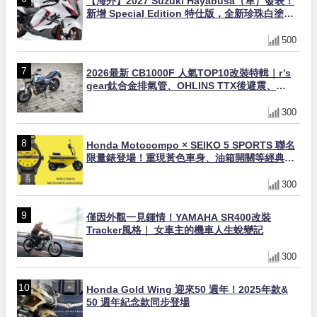
【海外】2027 Suzuki Hayabusa（隼）發表！
新增 Special Edition 特仕版，全新珍珠白塗裝
與專屬配備登場
500
2026最新 CB1000F 人氣TOP10改裝特輯｜r’s
gear鈦合金排氣管、OHLINS TTX後避震、
HONDA頭燈整流罩
300
Honda Motocompo × SEIKO 5 SPORTS 聯名
限量錶登場！重現黃色車身、油箱開關等經典設
計
300
僅因外觀一見鍾情！YAMAHA SR400改裝
Tracker風格｜ 女車主的機車人生蛻變記
300
Honda Gold Wing 迎來50 週年！2025年款&
50 週年紀念款同步登場