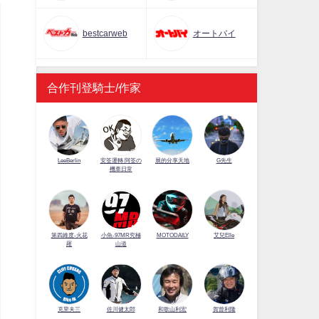
bestcarweb
オートバイ
合作刊登騎士/作家
LeeBerlin
安筌運轉 阿筌の
展的分享天地
G先生
機車日常
第四維度-火花
小魚-97MR究極
MOTODAILY
艾兒Elle
羅
山道
佐川健太郎
克里夫三
和歌山利宏
賀曾利隆