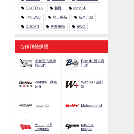
DAYTONA
越野
MotoGP
FIM EWC
騎士用品
新車介紹
DUCATI
改裝車輛
EWC
合作刊登媒體
小老婆汽機車
Bike IN 機車資
資訊網
訊網
Webike+ 動画
Webike+ 編輯
紹介
部
motoinfo
Motocyclelist
Heritage &
custom-
Legends
people