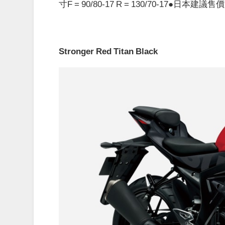
寸F = 90/80-17 R = 130/70-17●日本
Stronger Red Titan Black