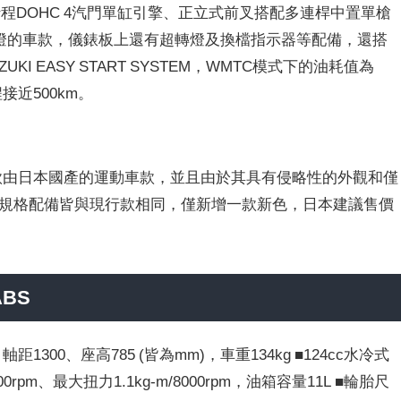
冷式四行程DOHC 4汽門單缸引擎、正立式前叉搭配多連桿中置單槍
頭燈的車款，儀錶板上還有超轉燈及換檔指示器等配備，還搭
 EASY START SYSTEM，WMTC模式下的油耗值為
接近500km。
一款由日本國產的運動車款，並且由於其具有侵略性的外觀和僅
式的規格配備皆與現行款相同，僅新增一款新色，日本建議售價
ABS
距1300、座高785 (皆為mm)，車重134kg ■124cc水冷式
0rpm、最大扭力1.1kg-m/8000rpm，油箱容量11L ■輪胎尺