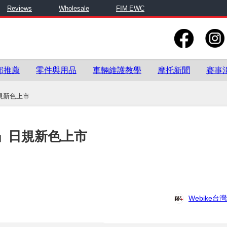
Reviews
Wholesale
FIM EWC
部推薦
零件與用品
車輛維護教學
摩托新聞
賽事
」日規新色上市
125」日規新色上市
Webike台