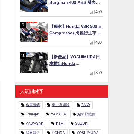
Burgman 400 ABS 發表！
8/18日本上市、支援E10汽油
400
售價98萬100日圓
【獨家】Honda V3R 900 E-
Compressor 將推衍生車
系？自然進氣 V3 同步測試
400
中，CG 預想曝光！
【新產品】YOSHIMURA日
本推出Honda
CB1000F/CB1000 HORNET
300
專用水箱護網，六角網紋設
計質感升級
人氣關鍵字
名車圖鑑
車主有話說
BMW
Triumph
YAMAHA
編輯部推薦
KAWASAKI
KTM
SUZUKI
試乘報告
HONDA
YOSHIMURA