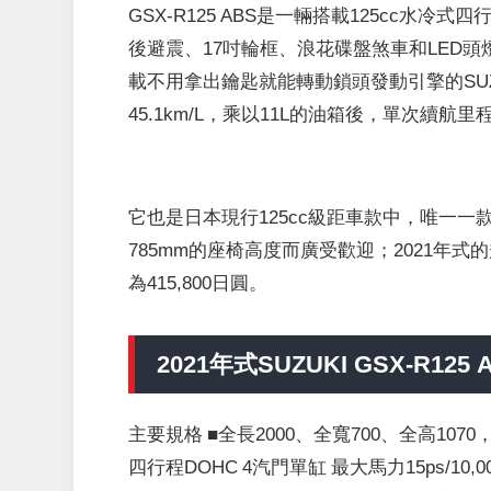
GSX-R125 ABS是一輛搭載125cc水
後避震、17吋輪框、浪花碟盤煞車和LED
載不用拿出鑰匙就能轉動鎖頭發動引擎的SUZUKI
45.1km/L，乘以11L的油箱後，單次續航里程
它也是日本現行125cc級距車款中，唯一
785mm的座椅高度而廣受歡迎；2021年
為415,800日圓。
2021年式SUZUKI GSX-R125 
主要規格 ■全長2000、全寬700、全高1070，軸
四行程DOHC 4汽門單缸 最大馬力15ps/10,00