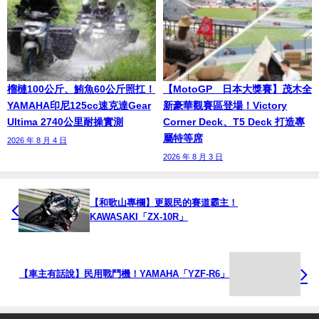
榴槤100公斤、鮪魚60公斤照扛！
【MotoGP™日本大獎賽】茂木全
YAMAHA印尼125cc速克達Gear
新豪華觀賽區登場！Victory
Ultima 2740公里耐操實測
Corner Deck、T5 Deck 打造專
屬特等席
2026 年 8 月 4 日
2026 年 8 月 3 日
【和歌山專欄】更親民的賽道霸主！
KAWASAKI「ZX-10R」
【車主有話說】民用戰鬥機！YAMAHA「YZF-R6」