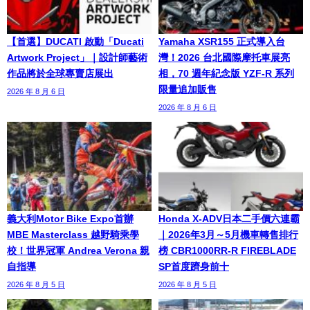
【首選】DUCATI 啟動「Ducati
Yamaha XSR155 正式導入台
Artwork Project」｜設計師藝術
灣！2026 台北國際摩托車展亮
作品將於全球專賣店展出
相，70 週年紀念版 YZF-R 系列
限量追加販售
2026 年 8 月 6 日
2026 年 8 月 6 日
義大利Motor Bike Expo首辦
Honda X-ADV日本二手價六連霸
MBE Masterclass 越野騎乘學
｜2026年3月～5月機車轉售排行
校！世界冠軍 Andrea Verona 親
榜 CBR1000RR-R FIREBLADE
自指導
SP首度躋身前十
2026 年 8 月 5 日
2026 年 8 月 5 日