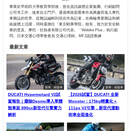
畢業於早稻田大學教育學部後，曾在資訊媒體企業集團、行銷顧問
公司等工作，後來自立門戶。通過將路面賽車作為興趣而進入摩托
車雜誌的世界。從雜誌編輯到現在作為記者，在兩輪專業雜誌和網
絡媒體上活躍，同時還擔任「東京騎乘學院」校長，致力於安全騎
乘的普及。摩托・狂熱者有限公司代表。「Webike Plus」執行顧
問。日本交通心理學會會員 交通心理師。MFJ認證教練
最新文章
新車．絕版車
新車．絕版車
DUCATI Hypermotard V2試
【2026試駕】DUCATI 全新
駕報告｜廢除Desmo導入單體
Monster：175kg輕量化＋
殼車架 890cc新世代引擎實力
111ps V2引擎，新世代運動
解析
街車全面進化