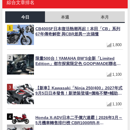
綜合文章排名
今日
本週
本月
CB400SF日本復活熱潮再起！本田「CB」系列
67年傳奇解密 與CBR差異一次搞懂
1,800
限量500台！YAMAHA BW’S全新「Limited
Edition」都市探索限定色 GOOPiMADE聯名包
同步登場
1,100
【新車】Kawasaki「Ninja 250/400」2027年式
9月5日日本發售！新塗裝登場×價格不變×輔助滑
動式離合器×LED頭燈標配
1,100
Honda X-ADV日本二手價六連霸｜2026年3月～
5月機車轉售排行榜 CBR1000RR-R
FIREBLADE SP首度躋身前十