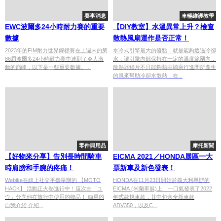
賽事消息
車輛維護教學
EWC波爾多24小時耐力賽的重要
【DIY教室】水溫異常上升？檢查
數據
散熱風扇運作是否正常！
2023年的FIM耐力世界錦標賽在上週末的第
水冷式引擎最大的優點，就是能夠透過冷卻
86屆波爾多24小時耐力賽中達到了令人激
水，讓引擎內部保持在一定的溫度範圍內，
動的巔峰，以下是一些重要數據。...
散熱器鰭片不只能夠藉由騎乘行進間所產生
的風來幫助冷卻水散熱，在...
零件與用品
摩托新聞
【好物來分享】告別長時間騎車
EICMA 2021／HONDA展區一大
時肩膀和手腕的疼痛！
票新車及新色發表！
Webike在線上社交平臺舉辦的 【MOTO
HONDA在11月23日開始於義大利舉辦的
HACK】 活動正火熱進行中！這次由「ユ
EICMA (米蘭車展)上，一口氣發表了2022
ウ」分享他在旅行中使用的物品！ 簡單的
年式歐規車款，其中包含全新車款
自我介紹 介紹...
ADV350，以及C...