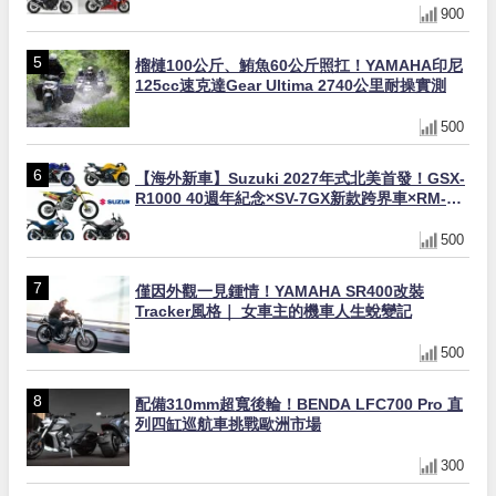
900
榴槤100公斤、鮪魚60公斤照扛！YAMAHA印尼
125cc速克達Gear Ultima 2740公里耐操實測
500
【海外新車】Suzuki 2027年式北美首發！GSX-
R1000 40週年紀念×SV-7GX新款跨界車×RM-
Z450 Ken Roczen冠軍套件
500
僅因外觀一見鍾情！YAMAHA SR400改裝
Tracker風格｜ 女車主的機車人生蛻變記
500
配備310mm超寬後輪！BENDA LFC700 Pro 直
列四缸巡航車挑戰歐洲市場
300