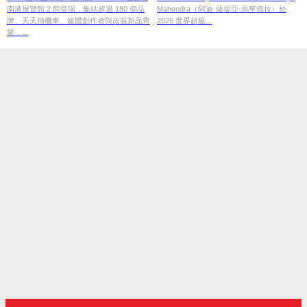
南港展覽館 2 館登場，集結超過 180 個品
Mahendra（阿迪·薩提亞·馬亨德拉）於
回合闖前十
牌、天天抽機車、媒體創作者與改裝新品齊
2026 世界超級...
聚，...