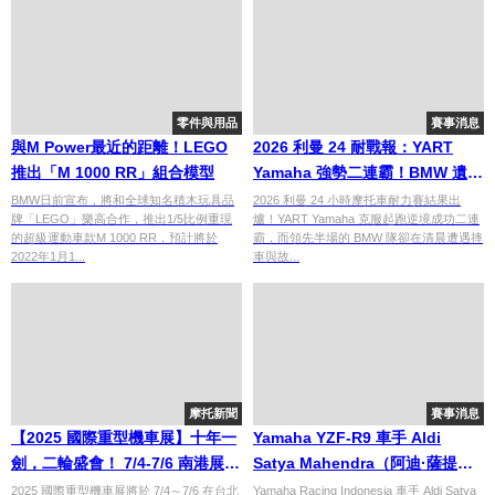
零件與用品
賽事消息
與M Power最近的距離！LEGO
2026 利曼 24 耐戰報：YART
推出「M 1000 RR」組合模型
Yamaha 強勢二連霸！BMW 遺憾
痛失領先，Kawasaki Webike
BMW日前宣布，將和全球知名積木玩具品
2026 利曼 24 小時摩托車耐力賽結果出
牌「LEGO」樂高合作，推出1/5比例重現
爐！YART Yamaha 克服起跑逆境成功二連
Trickstar 穩奪季軍
的超級運動車款M 1000 RR，預計將於
霸，而領先半場的 BMW 隊卻在清晨遭遇摔
2022年1月1...
車與故...
摩托新聞
賽事消息
【2025 國際重型機車展】十年一
Yamaha YZF-R9 車手 Aldi
劍，二輪盛會！ 7/4-7/6 南港展覽
Satya Mahendra（阿迪·薩提亞·
館2館與你相見！
馬亨德拉）WSS 多寧頓公園站雙
2025 國際重型機車展將於 7/4～7/6 在台北
Yamaha Racing Indonesia 車手 Aldi Satya