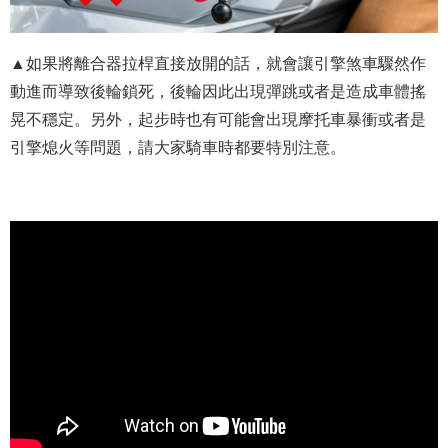
▲如果將離合器拉桿直接放開的話，就會讓引擎煞車驟然作
動進而導致後輪鎖死，後輪因此出現彈跳或者是造成車體搖
晃不穩定。另外，起步時也有可能會出現摩托車暴衝或者是
引擎熄火等問題，請大家騎車時都要特別注意。