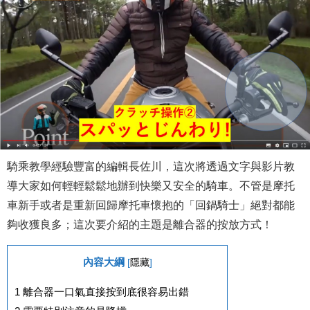
騎乘教學經驗豐富的編輯長佐川，這次將透過文字與影片教
導大家如何輕輕鬆鬆地辦到快樂又安全的騎車。不管是摩托
車新手或者是重新回歸摩托車懷抱的「回鍋騎士」絕對都能
夠收獲良多；這次要介紹的主題是離合器的按放方式！
內容大綱
[
隱藏
]
1
離合器一口氣直接按到底很容易出錯