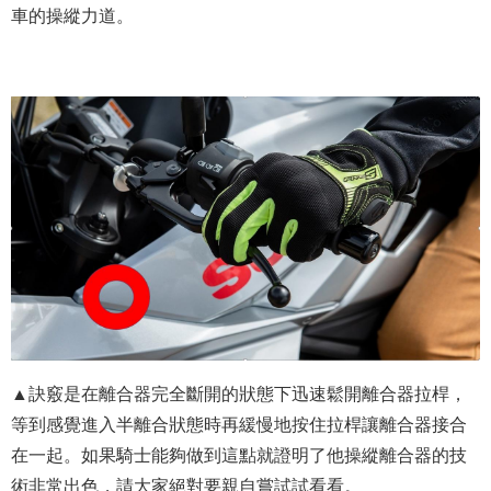
車的操縱力道。
▲訣竅是在離合器完全斷開的狀態下迅速鬆開離合器拉桿，
等到感覺進入半離合狀態時再緩慢地按住拉桿讓離合器接合
在一起。如果騎士能夠做到這點就證明了他操縱離合器的技
術非常出色，請大家絕對要親自嘗試試看看。