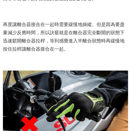
再度讓離合器接合在一起時需要緩慢地操縱。但是因為要盡
量減少反應時間，所以訣竅就是在離合器完全斷開的狀態下
迅速鬆開離合器拉桿，等到感覺進入半離合狀態時再緩慢地
按住拉桿讓離合器接合在一起。