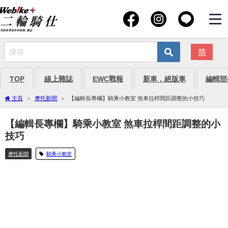
简
TOP
線上雜誌
EWC戰報
新車．絕版車
編輯部
主頁
摩托新聞
【編輯長專欄】騎乘小教室 煞車拉桿間距調整的小技巧
【編輯長專欄】騎乘小教室 煞車拉桿間距調整的小
技巧
摩托新聞
騎乘小教室