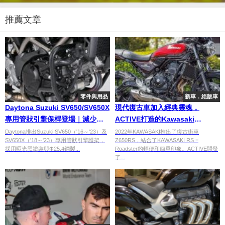
推薦文章
零件與用品
新車．絕版車
Daytona Suzuki SV650/SV650X
現代復古車加入經典靈魂，
專用管狀引擎保桿登場｜減少倒
ACTIVE打造的Kawasaki
車損傷可擴充霧燈與運動相機
Z650RS Custom
Daytona推出Suzuki SV650（'16～'23）及
2022年KAWASAKI推出了復古街車
SV650X（'18～'23）專用管狀引擎護架，
Z650RS，結合了KAWASAKI RS =
採用啞光黑塗裝與Φ25.4鋼製...
Roadster的輕便和簡單印象。ACTIVE開發
了...