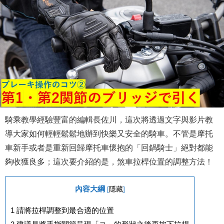
騎乘教學經驗豐富的編輯長佐川，這次將透過文字與影片教
導大家如何輕輕鬆鬆地辦到快樂又安全的騎車。不管是摩托
車新手或者是重新回歸摩托車懷抱的「回鍋騎士」絕對都能
夠收獲良多；這次要介紹的是，煞車拉桿位置的調整方法！
內容大綱
[
隱藏
]
1
請將拉桿調整到最合適的位置