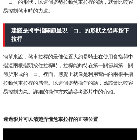
「コ」的形狀，以這個姿勢拉動煞車拉桿的話，就會比較容
易控制煞車時的力道。
建議是將手指關節呈現「コ」的形狀之後再按下
拉桿
簡單來說，煞車拉桿的最佳位置大約是騎士在使用食指與中
指這兩根指頭按住拉桿時，拉桿能夠待在第一關節與第二關
節所形成的「コ」裡面。感覺上就像是利用彎曲的兩根手指
拉動煞車拉桿的感覺。以這個姿勢操作的話，應該會比較容
易控制力氣。詳細的操作方式請參考影片中的介紹。
透過影片可以清楚弄懂煞車拉桿的正確位置