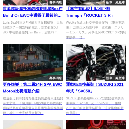
賽事消息
新車．絕版車
世界超級摩托車錦標賽明星Baz在
【車主有話說】貼地巨獸
Bol d’Or EWC中獲得了最後的機
Triumph「ROCKET 3 R」
會
Loris Baz將重返FIM耐力世界錦標賽，因為
Webike在線上社交平臺舉辦的 【車主有話
他接到了一個臨時的電話，要求他在Bol
說】 活動正火熱進行中！這次由「スクリ
d’Or中替換受傷的Jan Bühn，駕駛#9 T...
ーミンハリス」分享他與ROCKET 3 R的騎
乘故事！ 透...
賽事消息
新車．絕版車
更多娛樂！第二屆24H SPA EWC
運動街車換新裝！SUZUKI 2021
Motos比賽活動介紹
年式「SV650」
在這個比利時的傳奇賽道仍然是賽車運動的
SUZUKI將為搭載645cc V型雙缸引擎的街
必去之地，下個月的FIM世界耐力錦標賽比
車車款「SV650」及「SV650X」，推出
利時站將在這個賽道內外提供豐富的娛樂活
2021年式的全新塗裝配色，這次推出的新
動，其中一大亮點是全新的...
色是黑×...