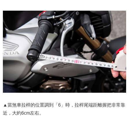
▲當煞車拉桿的位置調到「6」時，拉桿尾端距離握把非常靠
近，大約6cm左右。