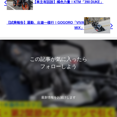
【車主有話說】橘色力量！KTM「390 DUKE」
【試乘報告】通勤、出遊一樣行！GOGORO「VIVA
MIX」
この記事が気に入ったら
フォローしよう
最新情報をお届けします