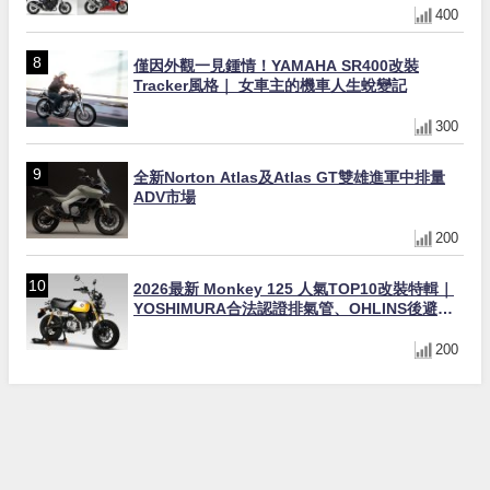
400
僅因外觀一見鍾情！YAMAHA SR400改裝
Tracker風格｜ 女車主的機車人生蛻變記
300
全新Norton Atlas及Atlas GT雙雄進軍中排量
ADV市場
200
2026最新 Monkey 125 人氣TOP10改裝特輯｜
YOSHIMURA合法認證排氣管、OHLINS後避
震、OVER Racing防倒球
200