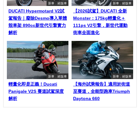
新車．絕版車
新車．絕版車
DUCATI Hypermotard V2試
【2026試駕】DUCATI 全新
駕報告｜廢除Desmo導入單體
Monster：175kg輕量化＋
殼車架 890cc新世代引擎實力
111ps V2引擎，新世代運動
解析
街車全面進化
新車．絕版車
新車．絕版車
輕量化即是正義！Ducati
【海外試乘報告】適用於街道
Panigale V2S 賽道試駕深度
至賽道，全能型跑車Triumph
解析
Daytona 660