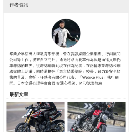
作者資訊
畢業於早稻田大學教育學部後，曾在資訊媒體企業集團、行銷顧問
公司等工作，後來自立門戶。通過將路面賽車作為興趣而進入摩托
車雜誌的世界。從雜誌編輯到現在作為記者，在兩輪專業雜誌和網
絡媒體上活躍，同時還擔任「東京騎乘學院」校長，致力於安全騎
乘的普及。摩托・狂熱者有限公司代表。「Webike Plus」執行顧
問。日本交通心理學會會員 交通心理師。MFJ認證教練
最新文章