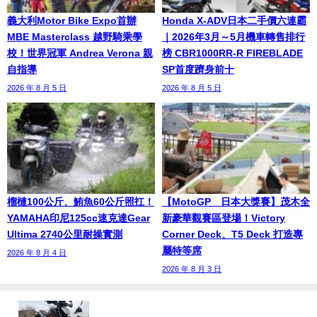
義大利Motor Bike Expo首辦
Honda X-ADV日本二手價六連霸
MBE Masterclass 越野騎乘學
｜2026年3月～5月機車轉售排行
校！世界冠軍 Andrea Verona 親
榜 CBR1000RR-R FIREBLADE
自指導
SP首度躋身前十
2026 年 8 月 5 日
2026 年 8 月 5 日
榴槤100公斤、鮪魚60公斤照扛！
【MotoGP™日本大獎賽】茂木全
YAMAHA印尼125cc速克達Gear
新豪華觀賽區登場！Victory
Ultima 2740公里耐操實測
Corner Deck、T5 Deck 打造專
屬特等席
2026 年 8 月 4 日
2026 年 8 月 3 日