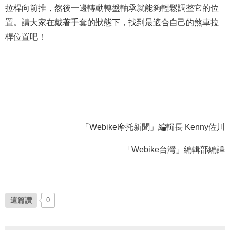
拉桿向前推，然後一邊轉動轉盤軸承就能夠輕鬆調整它的位
置。請大家在戴著手套的狀態下，找到最適合自己的煞車拉
桿位置吧！
「Webike摩托新聞」編輯長 Kenny佐川
「Webike台灣」編輯部編譯
這篇讚
0