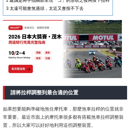
2
建議是將手指關節呈現「コ」的形狀之後再按下拉桿
3
太遠可能會煞過頭，太近又會按不下去
請將拉桿調整到最合適的位置
如果想要能夠準確地煞住摩托車，那麼煞車拉桿的位置就非
常重要。最近市面上的摩托車很多都有搭載煞車拉桿調整裝
置，所以大家可以好好地利用這些調整裝置。