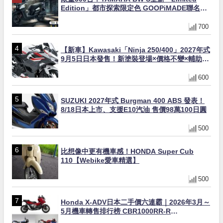
Edition」都市探索限定色 GOOPiMADE聯名包
同步登場
700
【新車】Kawasaki「Ninja 250/400」2027年式
9月5日日本發售！新塗裝登場×價格不變×輔助滑
動式離合器×LED頭燈標配
600
SUZUKI 2027年式 Burgman 400 ABS 發表！
8/18日本上市、支援E10汽油 售價98萬100日圓
500
比想像中更有機車感！HONDA Super Cub
110【Webike愛車精選】
500
Honda X-ADV日本二手價六連霸｜2026年3月～
5月機車轉售排行榜 CBR1000RR-R
FIREBLADE SP首度躋身前十