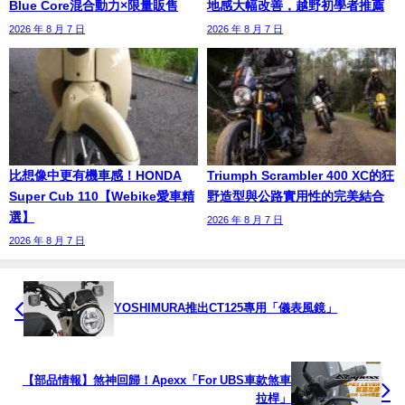
Blue Core混合動力×限量販售
地感大幅改善，越野初學者推薦
2026 年 8 月 7 日
2026 年 8 月 7 日
比想像中更有機車感！HONDA
Triumph Scrambler 400 XC的狂
Super Cub 110【Webike愛車精
野造型與公路實用性的完美結合
選】
2026 年 8 月 7 日
2026 年 8 月 7 日
YOSHIMURA推出CT125專用「儀表風鏡」
【部品情報】煞神回歸！Apexx「For UBS車款煞車
拉桿」