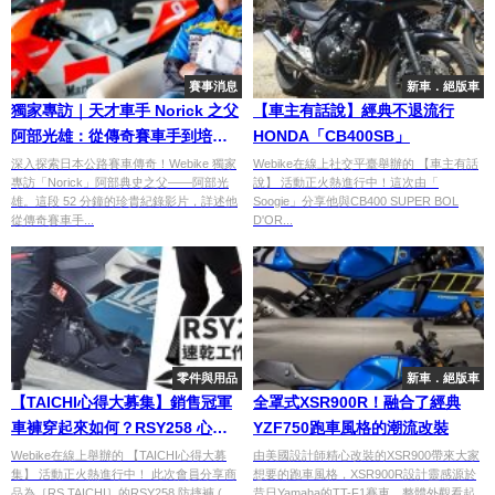
賽事消息
新車．絕版車
獨家專訪｜天才車手 Norick 之父
【車主有話說】經典不退流行
阿部光雄：從傳奇賽車手到培育
HONDA「CB400SB」
公路賽新星的 52 分鐘半生回憶錄
深入探索日本公路賽車傳奇！Webike 獨家
Webike在線上社交平臺舉辦的 【車主有話
專訪「Norick」阿部典史之父——阿部光
說】 活動正火熱進行中！這次由「
雄。這段 52 分鐘的珍貴紀錄影片，詳述他
Soogie」分享他與CB400 SUPER BOL
從傳奇賽車手...
D'OR...
零件與用品
新車．絕版車
【TAICHI心得大募集】銷售冠軍
全罩式XSR900R！融合了經典
車褲穿起來如何？RSY258 心得
YZF750跑車風格的潮流改裝
揭密！
Webike在線上舉辦的 【TAICHI心得大募
由美國設計師精心改裝的XSR900帶來大家
集】 活動正火熱進行中！ 此次會員分享商
想要的跑車風格，XSR900R設計靈感源於
品為［RS TAICHI］的RSY258 防摔褲 (...
昔日Yamaha的TT-F1賽車，整體外觀看起