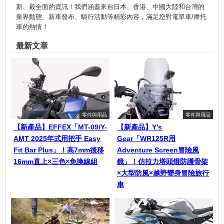
新、最全面的資訊！我們涵蓋來自日本、香港、中國大陸和台灣的
業界動態、新車發布、騎行活動等精彩內容，滿足您對電單車/摩托
車的熱情！
最新文章
零件與用品
零件與用品
【新產品】EFFEX「MT-09/Y-
【新產品】Y’s
AMT 2025年式用把手 Easy
Gear「WR125R用
Fit Bar Plus」！高7mm後移
Adventure Screen冒險風
16mm直上×三色×免換線組
鏡」！仿拉力塔頭燈防護骨架
×大型防風×越野變身冒險旅行
車