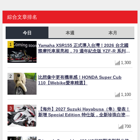
綜合文章排名
今日
本週
本月
Yamaha XSR155 正式導入台灣！2026 台北國
際摩托車展亮相，70 週年紀念版 YZF-R 系列限
量追加販售
1,300
比想像中更有機車感！HONDA Super Cub
110【Webike愛車精選】
1,100
【海外】2027 Suzuki Hayabusa（隼）發表！
新增 Special Edition 特仕版，全新珍珠白塗裝
與專屬配備登場
700