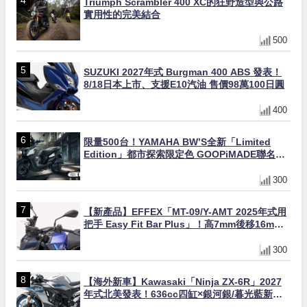
Triumph Scrambler 400 XC的狂野造型與公路
實用性的完美結合
500
SUZUKI 2027年式 Burgman 400 ABS 發表！
8/18日本上市、支援E10汽油 售價98萬100日圓
400
限量500台！YAMAHA BW’S全新「Limited
Edition」都市探索限定色 GOOPiMADE聯名包
同步登場
300
【新產品】EFFEX「MT-09/Y-AMT 2025年式用
把手 Easy Fit Bar Plus」！高7mm後移16mm
直上×三色×免換線組
300
【海外新車】Kawasaki「Ninja ZX-6R」2027
年式北美發表！636cc四缸×銀河銀/暮光藍新色
×KTRC/KIBS電控，11,599美元起