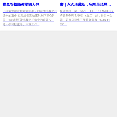
排氣管檢驗教學懶人包
書｜永久珍藏版，完整呈現歷史
名車與賽車的夢想與挑戰
「排氣管噪音檢驗緩衝期」的時間比我們想
株式會社三榮（SAN-EI CORPORATION）
像中的還少 距離緩衝期結束只剩下100多
將於2026年1月6日（週二）起，於日本全
天，但時間可能比我們想像中的還要少。
國主要書店發售三榮系列叢書（SUN-EI
考大學可以重考、不爽工作...
MO...