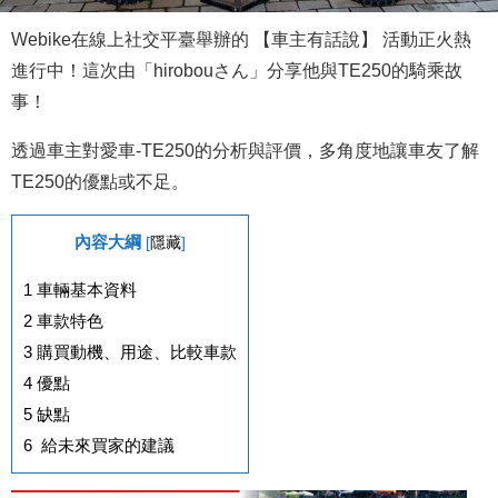
Webike在線上社交平臺舉辦的 【車主有話說】 活動正火熱
進行中！這次由「hirobouさん」分享他與TE250的騎乘故
事！
透過車主對愛車-TE250的分析與評價，多角度地讓車友了解
TE250的優點或不足。
內容大綱
[
隱藏
]
1
車輛基本資料
2
車款特色
3
購買動機、用途、比較車款
4
優點
5
缺點
6
給未來買家的建議