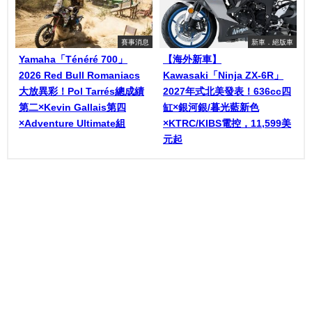
賽事消息
新車．絕版車
Yamaha「Ténéré 700」
【海外新車】
2026 Red Bull Romaniacs
Kawasaki「Ninja ZX-6R」
大放異彩！Pol Tarrés總成績
2027年式北美發表！636cc四
第二×Kevin Gallais第四
缸×銀河銀/暮光藍新色
×Adventure Ultimate組
×KTRC/KIBS電控，11,599美
元起