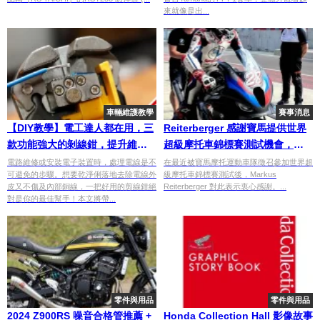
來就像是出...
車輛維護教學
賽事消息
【DIY教學】電工達人都在用，三
Reiterberger 感謝寶馬提供世界
款功能強大的剝線鉗，提升維修
超級摩托車錦標賽測試機會，為
效率！
EWC Bol d’Or 決賽做好準備
電路維修或安裝電子裝置時，處理電線是不
在最近被寶馬摩托運動車隊徵召參加世界超
可避免的步驟。想要乾淨俐落地去除電線外
級摩托車錦標賽測試後，Markus
皮又不傷及內部銅線，一把好用的剪線鉗絕
Reiterberger 對此表示衷心感謝。...
對是你的最佳幫手！本文將帶...
零件與用品
零件與用品
2024 Z900RS 噪音合格管推薦 +
Honda Collection Hall 影像故事