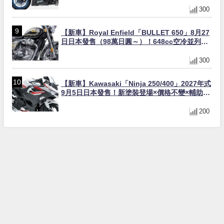
300
【新車】Royal Enfield「BULLET 650」8月27
日日本發售（98萬日圓～）！648cc空冷並列雙
缸×虎眼指示燈×砲筒黑/戰艦藍兩色
300
【新車】Kawasaki「Ninja 250/400」2027年式
9月5日日本發售！新塗裝登場×價格不變×輔助滑
動式離合器×LED頭燈標配
200