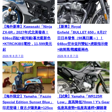
【海外新車】Kawasaki「Ninja
【新車】Royal
ZX-6R」2027年式北美發表！
Enfield「BULLET 650」8月27
636cc四缸×銀河銀/暮光藍新色
日日本發售（98萬日圓～）！
×KTRC/KIBS電控，11,599美元
648cc空冷並列雙缸×虎眼指示燈
起
×砲筒黑/戰艦藍兩色
2026 年 8 月 7 日
2026 年 8 月 7 日
【海外限定】Yamaha「Fazzio
【試乘】Yamaha「WR125R
Special Edition Sunset Blue」
Low」座高降低70mm！Y’s Gear
印尼登場！復古夕陽意象×125cc
低座高座墊×低座高連桿×腳踏著