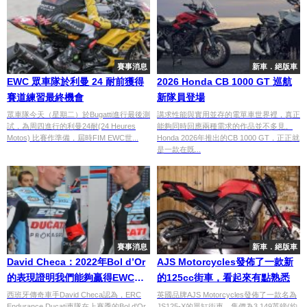
賽事消息
新車．絕版車
EWC 眾車隊於利曼 24 耐前獲得
2026 Honda CB 1000 GT 巡航
賽道練習最終機會
新隊員登場
眾車隊今天（星期二）於Bugatti進行最後測
講求性能與實用並存的電單車世界裡，真正
試，為周四進行的利曼24耐(24 Heures
能夠同時回應兩種需求的作品並不多見。
Motos) 比賽作準備，屆時FIM EWC世...
Honda 2026年推出的CB 1000 GT，正正就
是一款在既...
賽事消息
新車．絕版車
David Checa：2022年Bol d’Or
AJS Motorcycles發佈了一款新
的表現證明我們能夠贏得EWC冠
的125cc街車，看起來有點熟悉
軍
西班牙傳奇車手David Checa認為，ERC
英國品牌AJS Motorcycles發佈了一款名為
Endurance Ducati車隊在上賽季的Bol d'Or
JS125-X的單缸街車，售價為3,149英鎊(約