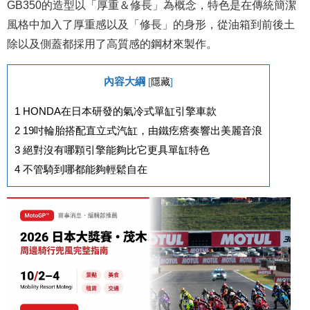
GB350的造型以「厚重＆修長」為概念，特色是在傳統簡潔
風格中加入了厚重感以及「修長」的身形，從油箱到前後土
除以及側蓋都採用了高質感的鋼材來製作。
內容大綱
[
隱藏
]
1
HONDA在日本研發的氣冷式單缸引擎車款
2
19吋輪胎搭配直立式汽缸，由鐵疙瘩奏響出美麗音浪
3
絕對沒有哪顆引擎能夠比它更具單缸特色
4
不管騎到哪都能夠輕鬆自在