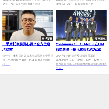
比賽中所展現的速度證明了他們...
港幣 $32,700)。這款新車在外觀...
摩托新聞
賽事消息
二手摩托車購買心得？全方位避
Yoshimura SERT Motul 在FIM
坑指南
頒獎典禮上慶祝奪得EWC冠軍
這一次，李柏霖將為大家詳細講解在中國購
2024年FIM耐力世界錦標賽冠軍得主
買二手車的實用指南，以及必須注意的事
Yoshimura SERT Motul，昨晚（12月7日）
項。...
在西班牙馬略卡島與國際摩托車運動界的明
星車...