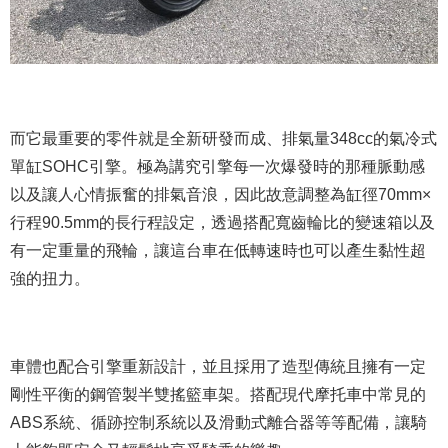
而它最重要的零件就是全新研發而成、排氣量348cc的氣冷式
單缸SOHC引擎。極為講究引擎每一次爆發時的那種脈動感
以及讓人心情振奮的排氣音浪，因此故意調整為缸徑70mm×
行程90.5mm的長行程設定，透過搭配寬齒輪比的變速箱以及
有一定重量的飛輪，讓這台車在低轉速時也可以產生黏性超
強的扭力。
車體也配合引擎重新設計，並且採用了造型傳統且擁有一定
剛性平衡的鋼管製半雙搖籃車架。搭配現代摩托車中常見的
ABS系統、循跡控制系統以及滑動式離合器等等配備，讓騎