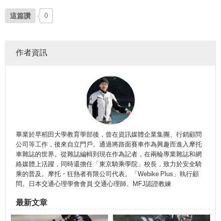
這篇讚
0
作者資訊
畢業於早稻田大學教育學部後，曾在資訊媒體企業集團、行銷顧問
公司等工作，後來自立門戶。通過將路面賽車作為興趣而進入摩托
車雜誌的世界。從雜誌編輯到現在作為記者，在兩輪專業雜誌和網
絡媒體上活躍，同時還擔任「東京騎乘學院」校長，致力於安全騎
乘的普及。摩托・狂熱者有限公司代表。「Webike Plus」執行顧
問。日本交通心理學會會員 交通心理師。MFJ認證教練
最新文章