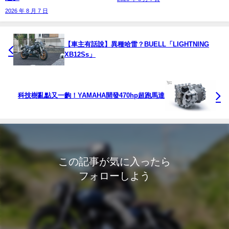
2026 年 8 月 7 日
【車主有話說】異種哈雷？BUELL「LIGHTNING
XB12Ss」
科技樹亂點又一齣！YAMAHA開發470hp超跑馬達
この記事が気に入ったら
フォローしよう