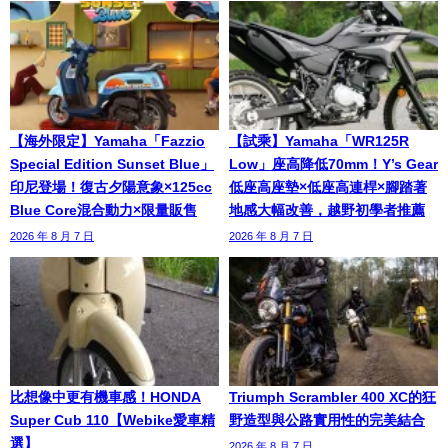
【海外限定】Yamaha「Fazzio
【試乘】Yamaha「WR125R
Special Edition Sunset Blue」
Low」座高降低70mm！Y’s Gear
印尼登場！復古夕陽意象×125cc
低座高座墊×低座高連桿×腳踏著
Blue Core混合動力×限量販售
地感大幅改善，越野初學者推薦
2026 年 8 月 7 日
2026 年 8 月 7 日
比想像中更有機車感！HONDA
Triumph Scrambler 400 XC的狂
Super Cub 110【Webike愛車精
野造型與公路實用性的完美結合
選】
2026 年 8 月 7 日