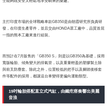
士能夠既安全又輕鬆地享受騎乘的樂趣。
主打印度市場的全球戰略車款GB350是由朝霞研究所負責研
發，在印度生產零件，並且交由HONDA眾工廠中，品質首屈
一指的熊本工廠來進行組裝。
而預計在7月販售的「GB350 S」則是以GB350為基礎，採用
寬版輪胎、傾角變大的排氣管，以及重量輕盈的塑膠製土除
與前叉防塵套。除此之外，位置較低的把手以及腳踏後移套
件等配件的採用，都讓這台車變得更偏向運動類型。
19吋輪胎搭配直立式汽缸，由鐵疙瘩奏響出美麗
音浪