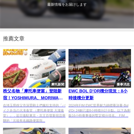
最新情報をお届けします
推薦文章
摩托新聞
賽事消息
秩父名物「摩托車便當」登陸新
EWC BOL D’OR積分現況：8小
宿！YOSHIMURA、MORIWAKI
時後積分更新
油箱造型便當於京王百貨限期販
在埼玉県秩父市深受騎士們瘋狂支持的「バ
2024年FIM EWC世界耐力錦標賽決賽-Bol
イク弁当の大滝食堂 （摩托車便當 大瀧食
d’Or 24耐已達8小時積分計分點。以下為剩
售
堂）」，近日進駐東京・京王百貨新宿店舉
餘16小時賽事後的暫定積分排名。 FIM ...
辦的「元祖有名鐵路便當與...