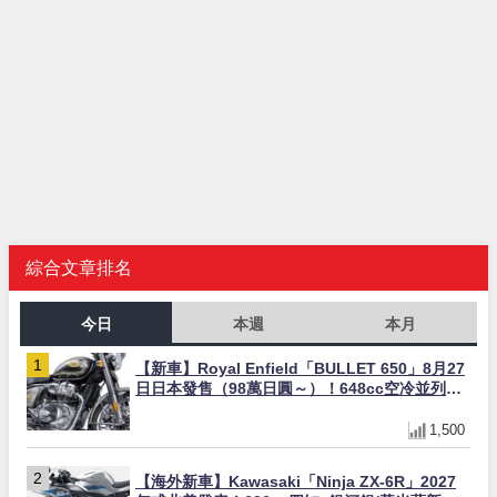
綜合文章排名
今日
本週
本月
【新車】Royal Enfield「BULLET 650」8月27
日日本發售（98萬日圓～）！648cc空冷並列雙
缸×虎眼指示燈×砲筒黑/戰艦藍兩色
1,500
【海外新車】Kawasaki「Ninja ZX-6R」2027