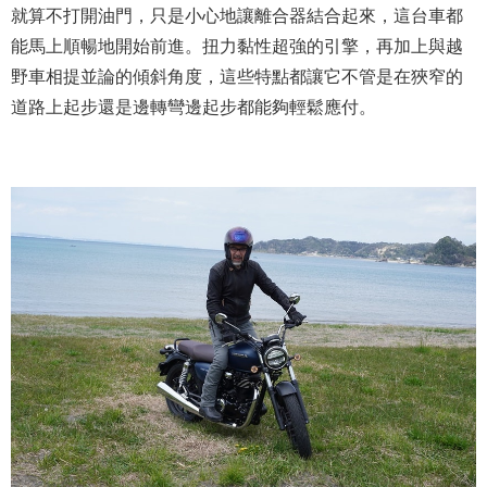
就算不打開油門，只是小心地讓離合器結合起來，這台車都
能馬上順暢地開始前進。扭力黏性超強的引擎，再加上與越
野車相提並論的傾斜角度，這些特點都讓它不管是在狹窄的
道路上起步還是邊轉彎邊起步都能夠輕鬆應付。