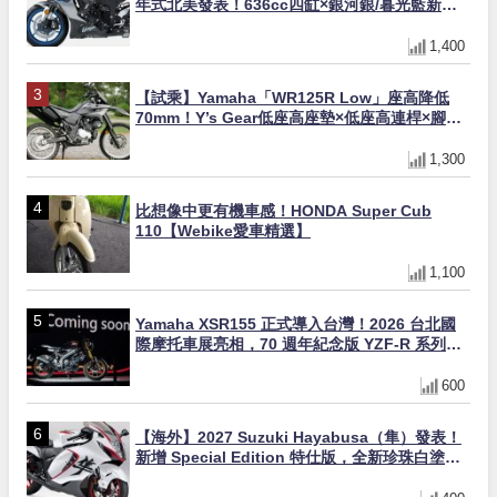
年式北美發表！636cc四缸×銀河銀/暮光藍新色
×KTRC/KIBS電控，11,599美元起
1,400
【試乘】Yamaha「WR125R Low」座高降低
70mm！Y’s Gear低座高座墊×低座高連桿×腳踏
著地感大幅改善，越野初學者推薦
1,300
比想像中更有機車感！HONDA Super Cub
110【Webike愛車精選】
1,100
Yamaha XSR155 正式導入台灣！2026 台北國
際摩托車展亮相，70 週年紀念版 YZF-R 系列限
量追加販售
600
【海外】2027 Suzuki Hayabusa（隼）發表！
新增 Special Edition 特仕版，全新珍珠白塗裝
與專屬配備登場