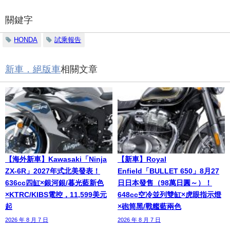
關鍵字
HONDA
試乘報告
新車．絕版車
相關文章
【海外新車】Kawasaki「Ninja
【新車】Royal
ZX-6R」2027年式北美發表！
Enfield「BULLET 650」8月27
636cc四缸×銀河銀/暮光藍新色
日日本發售（98萬日圓～）！
×KTRC/KIBS電控，11,599美元
648cc空冷並列雙缸×虎眼指示燈
起
×砲筒黑/戰艦藍兩色
2026 年 8 月 7 日
2026 年 8 月 7 日