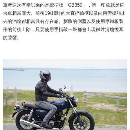
筆者這次有幸試乘的是標準版「GB350」，第一印象就是這
台車相當龐大。前後19/18吋的大直徑輪框以及向兩旁擴張出
去的油箱都相當具有存在感。膨膨的側蓋以及使用厚鐵板製
作的前後土除，只要使用手指敲一敲都會出現鐵片清脆悅耳
的聲響。