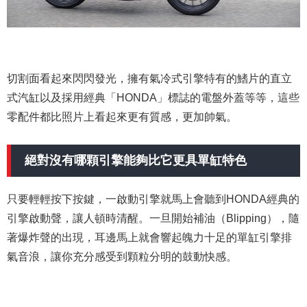
切割面看起來閃閃發光，擁有氣冷式引擎特有的鰭片的直立
式汽缸以及採用經典「HONDA」標誌的電盤外蓋等等，這些
零配件都比照片上看起來更有質感，更加帥氣。
絕對沒有哪顆引擎能夠比它更具單缸特色
只要輕輕按下按鍵，一啟動引擎就馬上會聽到HONDA經典的
引擎啟動聲，讓人頓時清醒。一旦開始補油（Blipping），隨
著爆炸聲的出現，耳邊馬上就會響起魄力十足的單缸引擎排
氣音浪，讓你充分感受到顆粒分明的鼓動快感。