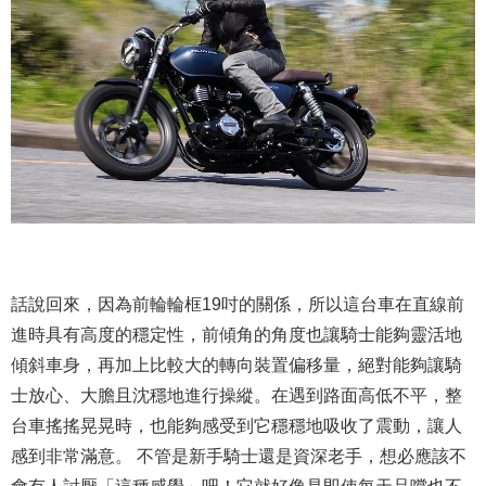
話說回來，因為前輪輪框19吋的關係，所以這台車在直線前
進時具有高度的穩定性，前傾角的角度也讓騎士能夠靈活地
傾斜車身，再加上比較大的轉向裝置偏移量，絕對能夠讓騎
士放心、大膽且沈穩地進行操縱。在遇到路面高低不平，整
台車搖搖晃晃時，也能夠感受到它穩穩地吸收了震動，讓人
感到非常滿意。 不管是新手騎士還是資深老手，想必應該不