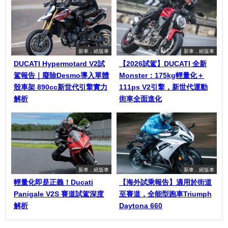
新車．絕版車
新車．絕版車
DUCATI Hypermotard V2試
【2026試駕】DUCATI 全新
駕報告｜廢除Desmo導入單體
Monster：175kg輕量化＋
殼車架 890cc新世代引擎實力
111ps V2引擎，新世代運動
解析
街車全面進化
新車．絕版車
新車．絕版車
輕量化即是正義！Ducati
【海外試乘報告】適用於街道
Panigale V2S 賽道試駕深度
至賽道，全能型跑車Triumph
解析
Daytona 660