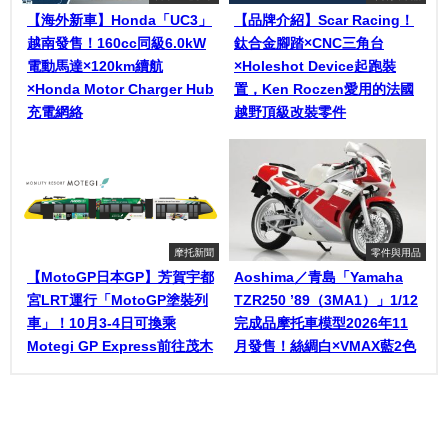
【海外新車】Honda「UC3」
【品牌介紹】Scar Racing！
越南發售！160cc同級6.0kW
鈦合金腳踏×CNC三角台
電動馬達×120km續航
×Holeshot Device起跑裝
×Honda Motor Charger Hub
置，Ken Roczen愛用的法國
充電網絡
越野頂級改裝零件
摩托新聞
零件與用品
【MotoGP日本GP】芳賀宇都
Aoshima／青島「Yamaha
宮LRT運行「MotoGP塗裝列
TZR250 ’89（3MA1）」1/12
車」！10月3-4日可換乘
完成品摩托車模型2026年11
Motegi GP Express前往茂木
月發售！絲綢白×VMAX藍2色