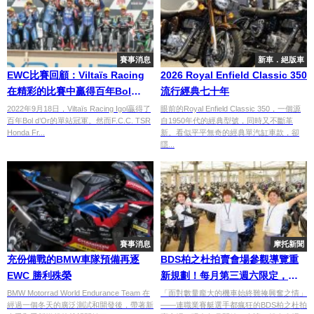
賽事消息
新車．絕版車
EWC比賽回顧：Viltaïs Racing
2026 Royal Enfield Classic 350
在精彩的比賽中贏得百年Bol
流行經典七十年
d’Or站
2022年9月18日，Viltaïs Racing Igol贏得了
眼前的Royal Enfield Classic 350，一個源
百年Bol d’Or的單站冠軍。然而F.C.C. TSR
自1950年代的經典型號，同時又不斷革
Honda Fr...
新。看似平平無奇的經典單汽缸車款，卻
隱...
賽事消息
摩托新聞
充份備戰的BMW車隊預備再逐
BDS柏之杜拍賣會場參觀導覽重
EWC 勝利殊榮
新規劃！每月第三週六限定，參
觀5000輛中古機車展示場×500日
BMW Motorrad World Endurance Team 在
「面對數量龐大的機車始終難掩興奮之情」
經過一個冬天的廣泛測試和開發後，帶著新
——連職業賽艇選手都瘋狂的BDS柏之杜拍
圓含輕食紀念品