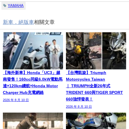
YAMAHA
新車．絕版車
相關文章
【海外新車】Honda「UC3」越
【台灣凱旋】Triumph
南發售！160cc同級6.0kW電動馬
Motorcycles Taiwan
達×120km續航×Honda Motor
｜ TRIUMPH全新26年式
Charger Hub充電網絡
TRIDENT 660與TIGER SPORT
660強悍發表！
2026 年 8 月 10 日
2026 年 8 月 10 日