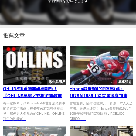
最新情報をお届けします
推薦文章
零件與用品
賽事消息
OHLINS後避震器詳細剖析！
Honda鈴鹿8耐的挑戰軌跡：
【OHLINS單槍／雙槍避震器推薦
1978至1989｜從首屆退賽到達成
指南】
三連霸完整回顧
有一家廠商，作為motoGP等世界頂尖賽事
首屆退賽、隔年包攬前八、再創日本人組合
的避震器供應商，在40年來君臨整個賽車
首勝、最終三連霸！Honda鈴鹿8耐1978至
界，那便是大名鼎鼎的OHLINS。OHLINS
1989年黎明激鬥完整回顧，RCB1000、
頂尖的性能眾...
CB900、...