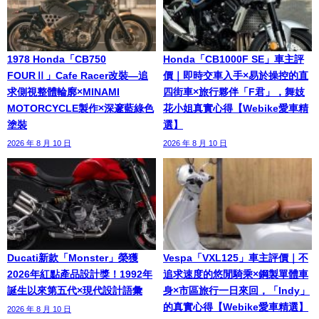
1978 Honda「CB750
Honda「CB1000F SE」車主評
FOURⅡ」Cafe Racer改裝—追
價｜即時交車入手×易於操控的直
求側視整體輪廓×MINAMI
四街車×旅行夥伴「F君」，舞妓
MOTORCYCLE製作×深邃藍綠色
花小姐真實心得【Webike愛車精
塗裝
選】
2026 年 8 月 10 日
2026 年 8 月 10 日
Ducati新款「Monster」榮獲
Vespa「VXL125」車主評價｜不
2026年紅點產品設計獎！1992年
追求速度的悠閒騎乘×鋼製單體車
誕生以來第五代×現代設計語彙
身×市區旅行一日來回，「Indy」
的真實心得【Webike愛車精選】
2026 年 8 月 10 日