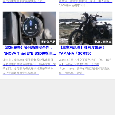
車手和重新燃起的希望開始了 20...
賣會場，現在每月開放一次讓一般人進場！
5,000輛中古機車同場...
零件與用品
新車．絕版車
【試用報告】提升騎乘安全性，
【車主有話說】稀有度破表！
INNOVV ThirdEYE BSD摩托車專
YAMAHA「SCR950」
用盲點偵測系統
近年來，摩托車的電子控制系統迅速發展。
Webike在線上社交平臺舉辦的 【車主有話
過去僅限於高階車型的ABS、循跡控制、電
說】 活動正火熱進行中！這次由
子油門、多段動力模式和快排系統等功能，
「gen_moto」分享他與SCR950的騎乘故
現已逐漸普及到中低階車型...
事！ 透過車主對愛...