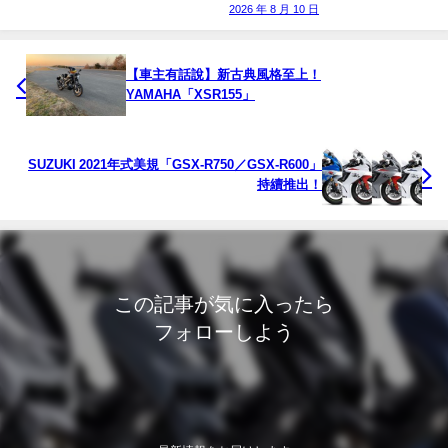
2026 年 8 月 10 日
【車主有話說】新古典風格至上！
YAMAHA「XSR155」
SUZUKI 2021年式美規「GSX-R750／GSX-R600」
持續推出！
この記事が気に入ったら
フォローしよう