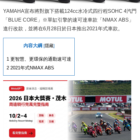
YAMAHA宣布將對旗下搭載124cc水冷式四行程SOHC 4汽門
「BLUE CORE」※單缸引擎的速可達車款「NMAX ABS」
進行改款，並將在6月28日於日本推出2021年式車款。
內容大綱
[
隱藏
]
1
更智慧、更環保的通勤速可達
2
2021年式NMAX ABS