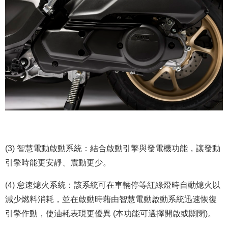
(3) 智慧電動啟動系統：結合啟動引擎與發電機功能，讓發動
引擎時能更安靜、震動更少。
(4) 怠速熄火系統：該系統可在車輛停等紅綠燈時自動熄火以
減少燃料消耗，並在啟動時藉由智慧電動啟動系統迅速恢復
引擎作動，使油耗表現更優異 (本功能可選擇開啟或關閉)。