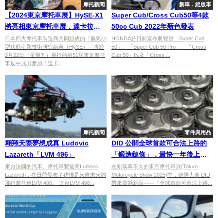
摩托新聞
新車．絕版車
【2024東京摩托車展】HySE-X1
Super Cub/Cross Cub50等4款
將亮相東京摩托車展，達卡拉力
50cc Cub 2022年新色發表
賽展現氫氣引擎的強大實力！
日本四大摩托車製造商共同組成的「氫氣小
HONDA於日前宣布將變更「Super Cub
型移動引擎技術研究組合（HySE）」將於
50」、「Super Cub 50 Pro」、「Cross
3月22日（星期五）舉行的第51屆東京摩托
Cub 50」以及「Cross ...
車展中展出參加「達卡...
摩托新聞
零件與用品
翱翔天際夢想成真 Ludovic
DID 公開全球首款可合法上路的
Lazareth「LVM 496」
「鍛造鏈條」，最快一年後上
市！
來自法國的汽車、摩托車製造商Ludovic
在剛落幕不久的東京摩托車展(Tokyo
Lazareth，在日前發布了彷彿是來自未來的
Motorcycle Show 2025)中，鏈條大廠 DID
飛行摩托車LVM 496。 這台LVM 496...
帶來震撼新品——「全球首款可合法上路...