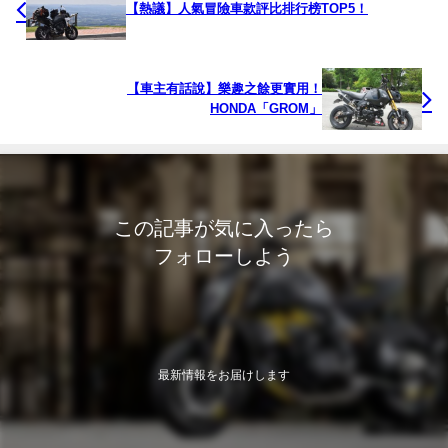
【熱議】人氣冒險車款評比排行榜TOP5！
【車主有話說】樂趣之餘更實用！
HONDA「GROM」
この記事が気に入ったら
フォローしよう
最新情報をお届けします