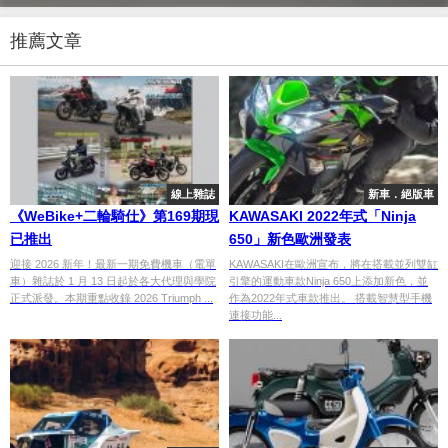
推薦文章
線上雜誌
新車．絕版車
《WeBike+二輪騎仕》第169期現
KAWASAKI 2022年式「Ninja
已推出
650」新色歐洲發表
迎接 2026 新年！最新一期免費機車（電單
KAWASAKI在歐洲宣布，將在搭載並列雙缸
車）雜誌於 1 月 13 日起於各大代理與學院
引擎的運動車款Ninja 650上添加新色，並
正式派發。本期重點收錄 2026 Triumph ...
作為2022年式車款推出。 搭載智慧型手機
連接功能...