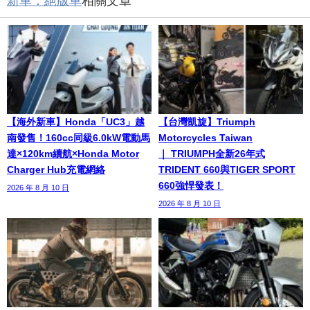
新車．絕版車
相關文章
【海外新車】Honda「UC3」越
【台灣凱旋】Triumph
南發售！160cc同級6.0kW電動馬
Motorcycles Taiwan
達×120km續航×Honda Motor
｜ TRIUMPH全新26年式
Charger Hub充電網絡
TRIDENT 660與TIGER SPORT
660強悍發表！
2026 年 8 月 10 日
2026 年 8 月 10 日