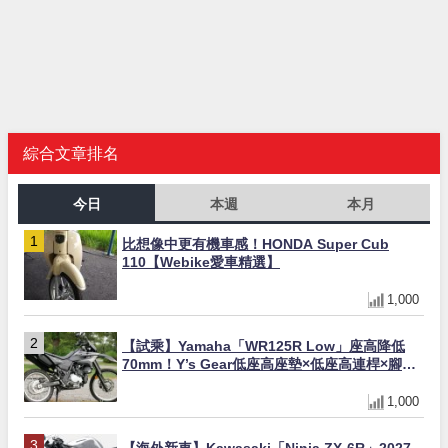
綜合文章排名
今日
本週
本月
比想像中更有機車感！HONDA Super Cub
110【Webike愛車精選】
1,000
【試乘】Yamaha「WR125R Low」座高降低
70mm！Y’s Gear低座高座墊×低座高連桿×腳踏
著地感大幅改善，越野初學者推薦
1,000
【海外新車】Kawasaki「Ninja ZX-6R」2027