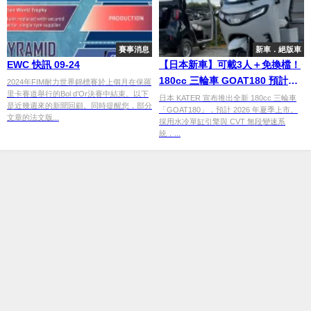
賽事消息
新車．絕版車
EWC 快訊 09-24
【日本新車】可載3人＋免換檔！
180cc 三輪車 GOAT180 預計
2024年FIM耐力世界錦標賽於上個月在保羅
里卡賽道舉行的Bol d’Or決賽中結束。以下
2026 夏季開賣 普通駕照即可駕
日本 KATER 宣布推出全新 180cc 三輪車
是近幾週來的新聞回顧。同時提醒您，部分
「GOAT180」，預計 2026 年夏季上市。
駛
文章的法文版...
採用水冷單缸引擎與 CVT 無段變速系
統，...