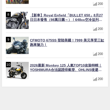
200
【新車】Royal Enfield「BULLET 650」8月27
日日本發售（98萬日圓～）！648cc空冷並列雙
缸×虎眼指示燈×砲筒黑/戰艦藍兩色
200
CFMOTO 675SS 登陸美國！7999 美元享受三缸
跑車魅力！
200
2026最新 Monkey 125 人氣TOP10改裝特輯｜
YOSHIMURA合法認證排氣管、OHLINS後避
震、OVER Racing防倒球
200