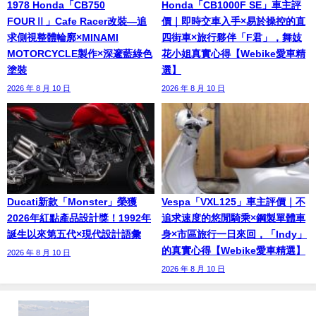
1978 Honda「CB750
Honda「CB1000F SE」車主評
FOURⅡ」Cafe Racer改裝—追
價｜即時交車入手×易於操控的直
求側視整體輪廓×MINAMI
四街車×旅行夥伴「F君」，舞妓
MOTORCYCLE製作×深邃藍綠色
花小姐真實心得【Webike愛車精
塗裝
選】
2026 年 8 月 10 日
2026 年 8 月 10 日
Ducati新款「Monster」榮獲
Vespa「VXL125」車主評價｜不
2026年紅點產品設計獎！1992年
追求速度的悠閒騎乘×鋼製單體車
誕生以來第五代×現代設計語彙
身×市區旅行一日來回，「Indy」
的真實心得【Webike愛車精選】
2026 年 8 月 10 日
2026 年 8 月 10 日