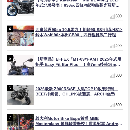
年式北美發表！636cc四缸×銀河銀/暮光藍新色
×KTRC/KIBS電控，11,599美元起
600
四廠競逐90cc 10.5馬力！川崎90-SS×山葉HS1×
鈴木Wolf 90×本田CB90，四行程挑戰二行程的
榮譽之戰｜型錄是映照時代的後照鏡 第19回
400
【新產品】EFFEX「MT-09/Y-AMT 2025年式用
把手 Easy Fit Bar Plus」！高7mm後移16mm
直上×三色×免換線組
300
2026最新 Z900RS/SE 人氣TOP10改裝特輯｜
BEET排氣管、OHLINS後避震、ARCHI坐墊
300
義大利Motor Bike Expo首辦 MBE
Masterclass 越野騎乘學校！世界冠軍 Andrea
Verona 親自指導