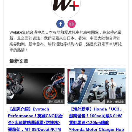
Webike集結台港中及日本各地熱愛摩托車的編輯團隊，為您帶來最
新、最全面的資訊！我們涵蓋來自日本、香港、中國大陸和台灣的
業界動態、新車發布、騎行活動等精彩內容，滿足您對電單車/摩托
車的熱情！
最新文章
零件與用品
新車．絕版車
【品牌介紹】Evotech
【海外新車】Honda「UC3」
Performance！英國CNC鋁合
越南發售！160cc同級6.0kW
金×水箱散熱器護罩×防摔塊×
電動馬達×120km續航
導航架，MT-09/Ducati/KTM
×Honda Motor Charger Hub