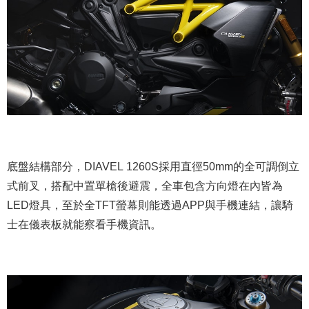
底盤結構部分，DIAVEL 1260S採用直徑50mm的全可調倒立
式前叉，搭配中置單槍後避震，全車包含方向燈在內皆為
LED燈具，至於全TFT螢幕則能透過APP與手機連結，讓騎
士在儀表板就能察看手機資訊。