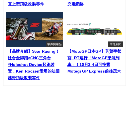
直上型頂級改裝零件
充電網絡
零件與用品
摩托新聞
【品牌介紹】Scar Racing！
【MotoGP日本GP】芳賀宇都
鈦合金腳踏×CNC三角台
宮LRT運行「MotoGP塗裝列
×Holeshot Device起跑裝
車」！10月3-4日可換乘
置，Ken Roczen愛用的法國
Motegi GP Express前往茂木
越野頂級改裝零件