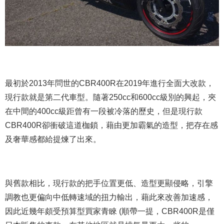
最初於2013年問世的CBR400R在2019年進行全面大改款，
現行款就是第二代車型。隨著250cc和600cc級別的興起，夾
在中間的400cc級距曾有一段被冷落的歷史，但是現行款
CBR400R卻衝破這道枷鎖，藉由更加霸氣的造型，把存在感
及奢華感都給提煉了出來。
與舊款相比，現行款的把手位置更低、造型更顯侵略，引擎
調教也更偏向中低轉速域的扭力輸出，藉此來改善加速感，
因此近幾年頗受預算型買家青睞 (順帶一提，CBR400R是僅