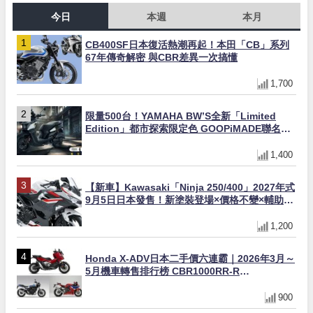
今日
本週
本月
CB400SF日本復活熱潮再起！本田「CB」系列
67年傳奇解密 與CBR差異一次搞懂
1,700
限量500台！YAMAHA BW’S全新「Limited
Edition」都市探索限定色 GOOPiMADE聯名包
同步登場
1,400
【新車】Kawasaki「Ninja 250/400」2027年式
9月5日日本發售！新塗裝登場×價格不變×輔助滑
動式離合器×LED頭燈標配
1,200
Honda X-ADV日本二手價六連霸｜2026年3月～
5月機車轉售排行榜 CBR1000RR-R
FIREBLADE SP首度躋身前十
900