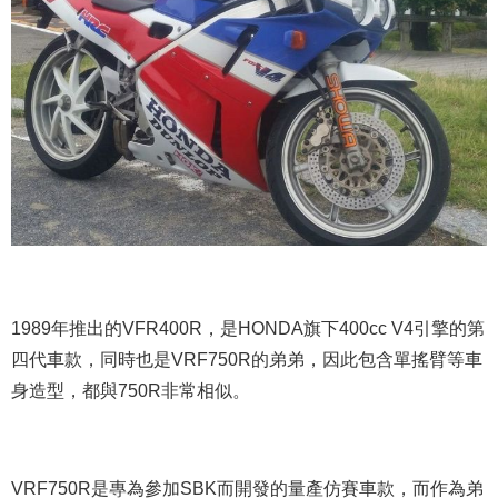
1989年推出的VFR400R，是HONDA旗下400cc V4引擎的第
四代車款，同時也是VRF750R的弟弟，因此包含單搖臂等車
身造型，都與750R非常相似。
VRF750R是專為參加SBK而開發的量產仿賽車款，而作為弟