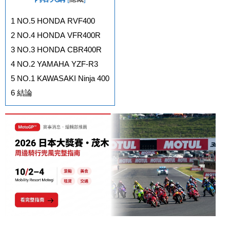
1
NO.5 HONDA RVF400
2
NO.4 HONDA VFR400R
3
NO.3 HONDA CBR400R
4
NO.2 YAMAHA YZF-R3
5
NO.1 KAWASAKI Ninja 400
6
結論