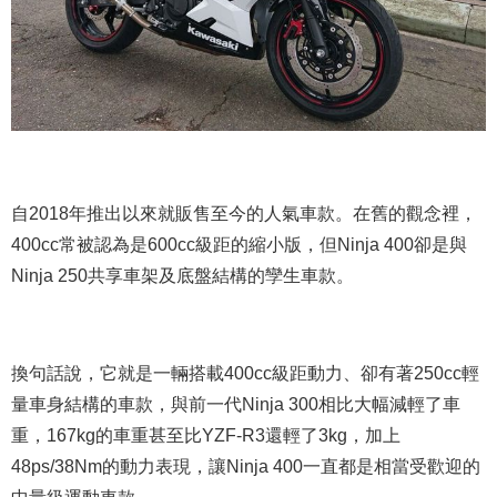
自2018年推出以來就販售至今的人氣車款。在舊的觀念裡，
400cc常被認為是600cc級距的縮小版，但Ninja 400卻是與
Ninja 250共享車架及底盤結構的孿生車款。
換句話說，它就是一輛搭載400cc級距動力、卻有著250cc輕
量車身結構的車款，與前一代Ninja 300相比大幅減輕了車
重，167kg的車重甚至比YZF-R3還輕了3kg，加上
48ps/38Nm的動力表現，讓Ninja 400一直都是相當受歡迎的
中量級運動車款。