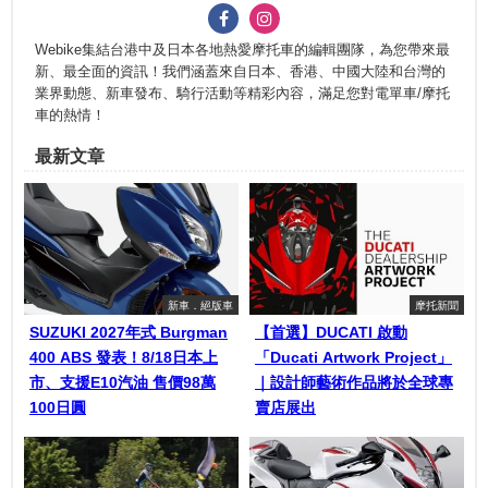
Webike集結台港中及日本各地熱愛摩托車的編輯團隊，為您帶來最
新、最全面的資訊！我們涵蓋來自日本、香港、中國大陸和台灣的
業界動態、新車發布、騎行活動等精彩內容，滿足您對電單車/摩托
車的熱情！
最新文章
新車．絕版車
摩托新聞
SUZUKI 2027年式 Burgman
【首選】DUCATI 啟動
400 ABS 發表！8/18日本上
「Ducati Artwork Project」
市、支援E10汽油 售價98萬
｜設計師藝術作品將於全球專
100日圓
賣店展出