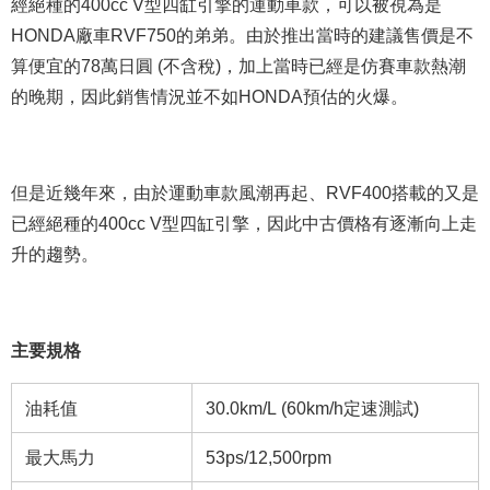
經絕種的400cc V型四缸引擎的運動車款，可以被視為是
HONDA廠車RVF750的弟弟。由於推出當時的建議售價是不
算便宜的78萬日圓 (不含稅)，加上當時已經是仿賽車款熱潮
的晚期，因此銷售情況並不如HONDA預估的火爆。
但是近幾年來，由於運動車款風潮再起、RVF400搭載的又是
已經絕種的400cc V型四缸引擎，因此中古價格有逐漸向上走
升的趨勢。
主要規格
油耗值
30.0km/L (60km/h定速測試)
最大馬力
53ps/12,500rpm