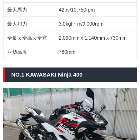
最大馬力
42ps/10,750rpm
最大扭力
3.0kgf・m/9,000rpm
全長 x 全高 x 全寬
2,090mm x 1,140mm x 730mm
座墊高度
780mm
NO.1 KAWASAKI Ninja 400