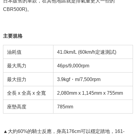
日本販售的車款，在其他地區就是排氣量更大一些的
CBR500R)。
主要規格
油耗值
41.0km/L (60km/h定速測試)
最大馬力
46ps/9,000rpm
最大扭力
3.9kgf・m/7,500rpm
全長 x 全高 x 全寬
2,080mm x 1,145mm x 755mm
座墊高度
785mm
▲大約60%的騎士反應，身高176cm可以穩定踏地，161-