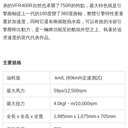
弟的VFR400R自然也承襲了750R的特點，最大特色就是引
擎曲軸從上一代的180度變了360度曲軸，整體引擎特性更著
重於加速度，同時它還有兩個散熱水箱，可以有效的冷卻引
擎壓榨出動力，是一輛將功能至於酷炫外型之上、執著於追
求速度的當代代表作品。
主要規格
油耗值
-km/L (60km/h定速測試)
最大馬力
59ps/12,500rpm
最大扭力
4.0kgf・m/10,000rpm
全長 x 全高 x 全寬
1,985mm x 1,075mm x 705mm