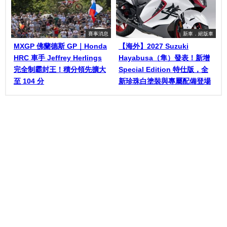
賽事消息
新車．絕版車
MXGP 佛蘭德斯 GP｜Honda
【海外】2027 Suzuki
HRC 車手 Jeffrey Herlings
Hayabusa（隼）發表！新增
完全制霸封王！積分領先擴大
Special Edition 特仕版，全
至 104 分
新珍珠白塗裝與專屬配備登場