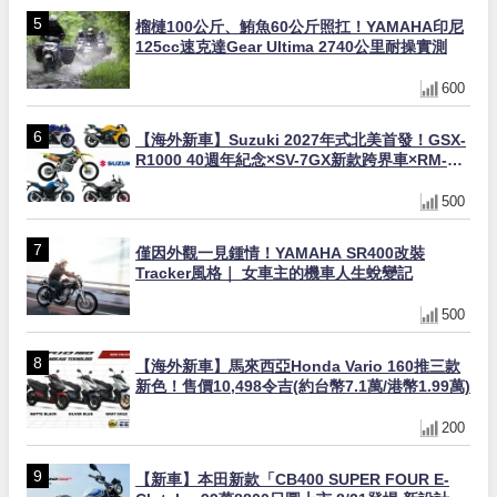
榴槤100公斤、鮪魚60公斤照扛！YAMAHA印尼
125cc速克達Gear Ultima 2740公里耐操實測
600
【海外新車】Suzuki 2027年式北美首發！GSX-
R1000 40週年紀念×SV-7GX新款跨界車×RM-
Z450 Ken Roczen冠軍套件
500
僅因外觀一見鍾情！YAMAHA SR400改裝
Tracker風格｜ 女車主的機車人生蛻變記
500
【海外新車】馬來西亞Honda Vario 160推三款
新色！售價10,498令吉(約台幣7.1萬/港幣1.99萬)
200
【新車】本田新款「CB400 SUPER FOUR E-