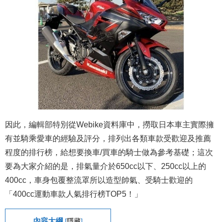
因此，編輯部特別從Webike資料庫中，撈取日本車主實際擁
有並騎乘愛車的經驗及評分，排列出各類車款受歡迎及推薦
程度的排行榜，給想要換車/買車的騎士做為參考基礎；這次
要為大家介紹的是，排氣量介於650cc以下、250cc以上的
400cc，車身包覆整流罩所以造型帥氣、受騎士歡迎的
「400cc運動車款人氣排行榜TOP5！」
內容大綱
[
隱藏
]