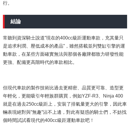
行。
結論
常聽到資深騎士說道”現在的400cc級距運動車款，充其量只
是追求利潤、壓低成本的產品”，雖然搭載並列雙缸引擎的運
動車款，在某些方面確實無法與那個各廠牌都致力研發性能
更強、配備更高階時代的車款相比。
但現代車款的製作技術比過去更精密、品質更可靠、造型更
年輕化，更能吸引年輕族群購買，例如YZF-R3、Ninja 400
就是在過去250cc級距上，安裝了排氣量更大的引擎，因此車
輛表現絕對與”無趣”沾不上邊，對此有疑惑的騎士們，不妨找
個時間試試看現代的400cc級距運動車款吧！