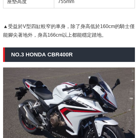
座墊高度
755mm
▲受益於V型四缸較窄的車身，除了身高低於160cm的騎士僅
能腳尖著地外，身高166cm以上都能穩定踏地。
NO.3 HONDA CBR400R