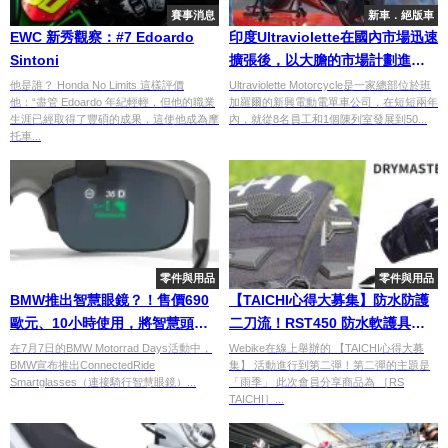
賽事消息
新車．絕版車
EWC 新秀觀察：#7 Edoardo
印度Ultraviolette在國內市場迅速
Sintoni
擴張後，以大膽的市場計劃進軍
英國
他是誰？ Honda No Limits 這樣評價
Ultraviolette Motorcycle是一家總部位於班
他：“盡管 Edoardo 年紀輕輕，但他的職業
加羅爾的新興電動電單車公司，在短短兩年
生涯已經取得了豐碩的成果，這使他成為摩
內，就從8名員工和1個陳列室發展到50...
托車...
零件與用品
零件與用品
BMW推出智慧眼鏡？！售價690
【TAICHI心得大募集】防水防護
歐元、10小時使用，將智慧頭盔
二刀流！RST450 防水軟護具手
帶至新高度？
套開箱！
在7月7日的BMW Motorrad Days活動中，
Webike在線上舉辦的 【TAICHI心得大募
BMW宣布推出ConnectedRide
集】 活動進行到第二彈！第二彈的主題是
Smartglasses（連接騎行智慧眼鏡）...
「雨季」 此次會員分享商品為 ［RS
TAICHI］...