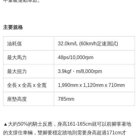
主要規格
油耗值
32.0km/L (60km/h定速測試)
最大馬力
48ps/10,000rpm
最大扭力
3.9kgf・m/8,000rpm
全長 x 全高 x 全寬
1,990mm x 1,120mm x 710mm
座墊高度
785mm
▲大約50%的騎士反應，身高161-165cm就可以前腳掌著地
的支撐住車輛，雙腳要穩定踏地則需要身高超過171cm才