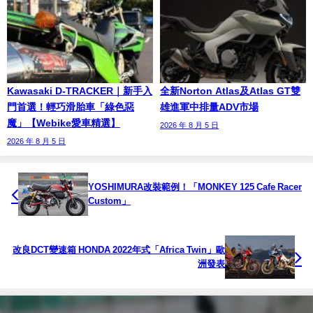
Kawasaki D-TRACKER｜新手入
全新Norton Atlas及Atlas GT雙
門首選！輕巧滑胎車「綠色惡
雄進軍中排量ADV市場
魔」【Webike愛車精選】
2026 年 8 月 5 日
2026 年 8 月 5 日
YOSHIMURA改裝範例！「MONKEY 125 Cafe Racer
Custom」
改良DCT變速箱 HONDA 2022年式「Africa Twin」歐
洲發表