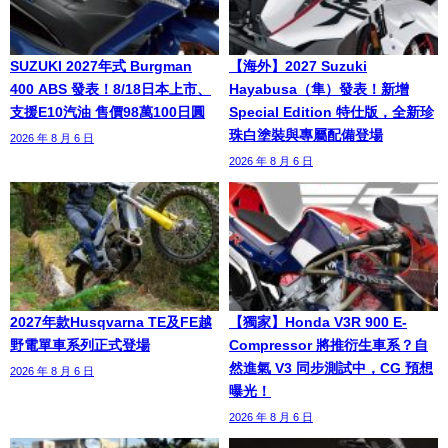
SUZUKI 2027年式 Burgman
【海外】2027 Suzuki
400 ABS 發表！8/18日本上市、
Hayabusa（隼）發表！新增
支援E10汽油 售價98萬100日圓
Special Edition 特仕版，全新珍
珠白塗裝與專屬配備登場
2026 年 8 月 6 日
2026 年 8 月 6 日
2027年款Husqvarna TE及FE越
【獨家】Honda V3R 900 E-
野電單車系列正式登場
Compressor 將推衍生車系？自
然進氣 V3 同步測試中，CG 預想
2026 年 8 月 6 日
曝光！
2026 年 8 月 6 日