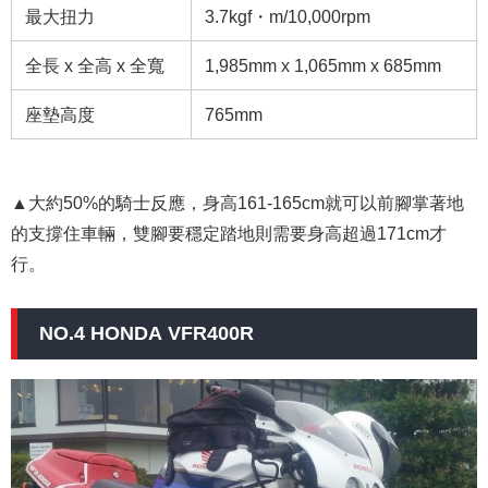
最大扭力
3.7kgf・m/10,000rpm
全長 x 全高 x 全寬
1,985mm x 1,065mm x 685mm
座墊高度
765mm
▲大約50%的騎士反應，身高161-165cm就可以前腳掌著地
的支撐住車輛，雙腳要穩定踏地則需要身高超過171cm才
行。
NO.4 HONDA VFR400R