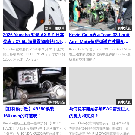
新車．絕版車
賽事消息
2026 Yamaha 勁豪 AXIS Z 日本
Kevin Calia表示Team 33 Louit
發表：37.5L 海量置物箱與51.9
April Moto值得稱讚在波爾多
km/L 極致油耗，質感新色 3/31
EWC Superstock組別的勝利
Yamaha 宣布將於 2026 年 3 月 31 日正式
Kevin Calia相信，Team 33 Louit April Moto
推出搭載獨家「BLUE CORE」引擎技術的
在上週末的波爾多比賽中贏得的 Dunlop 超
上市！
125cc 速克達「AXIS Z (...
級庫存獎杯彌補了...
零件與用品
賽事消息
【訂料動手改】XR250換裝
為何從零開始參加EWC需要巨大
160km/h的時速表！
的努力和支持？
Webike在線上社交平臺舉辦的 【MOTO
Team Étoile的市川隆志表示，隨著2024賽
HACK】 活動正火熱進行中！這次由でんお
季開幕的24小時耐力賽的倒計時繼續，從
う分享他與HONDA XR250的騎乘故事！
零開始創建他的FIM EWC團隊需要大量的