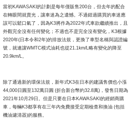
當初KAWASAKI的計劃是每年僅販售200台，但去年的配合
在轉眼間就賣光，讓車迷為之遺憾。不過錯過購買的車迷應
該可以鬆口氣了，因為K3將作為2022年式車款繼續推出，且
外觀完全沒有任何變化；不過也不是完全沒有變化，K3根據
2020年(日本令和2年)的排放法規，更換了車型名稱與認證編
號，就連讓WMTC模式油耗也從21.1km/L略有變化的降至
20.9km/L。
除了通過新的環保法規，新年式K3在日本的建議售價也小漲
44,000日圓至132萬日圓 (折合新台幣約32.8萬)，發售日期為
2021年10月29日。但是只要在日本KAWASAKI的經銷商購
車，每輛K3都享有在三年內免費接受定期檢查和換油 (包括
機油濾清器)的服務。