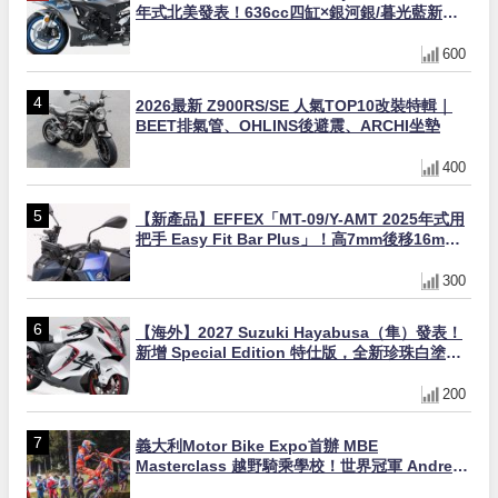
年式北美發表！636cc四缸×銀河銀/暮光藍新色
×KTRC/KIBS電控，11,599美元起
600
2026最新 Z900RS/SE 人氣TOP10改裝特輯｜
BEET排氣管、OHLINS後避震、ARCHI坐墊
400
【新產品】EFFEX「MT-09/Y-AMT 2025年式用
把手 Easy Fit Bar Plus」！高7mm後移16mm
直上×三色×免換線組
300
【海外】2027 Suzuki Hayabusa（隼）發表！
新增 Special Edition 特仕版，全新珍珠白塗裝
與專屬配備登場
200
義大利Motor Bike Expo首辦 MBE
Masterclass 越野騎乘學校！世界冠軍 Andrea
Verona 親自指導