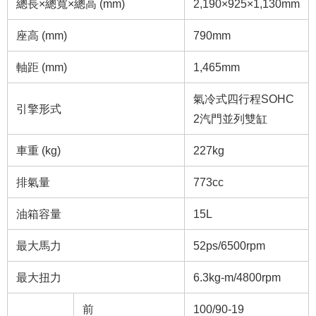
總長×總寬×總高 (mm)
2,190×925×1,130mm
座高 (mm)
790mm
軸距 (mm)
1,465mm
氣冷式四行程SOHC
引擎形式
2汽門並列雙缸
車重 (kg)
227kg
排氣量
773cc
油箱容量
15L
最大馬力
52ps/6500rpm
最大扭力
6.3kg-m/4800rpm
前
100/90-19