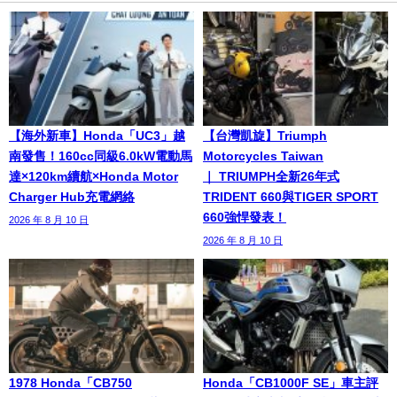
【海外新車】Honda「UC3」越
【台灣凱旋】Triumph
南發售！160cc同級6.0kW電動馬
Motorcycles Taiwan
達×120km續航×Honda Motor
｜ TRIUMPH全新26年式
Charger Hub充電網絡
TRIDENT 660與TIGER SPORT
660強悍發表！
2026 年 8 月 10 日
2026 年 8 月 10 日
1978 Honda「CB750
Honda「CB1000F SE」車主評