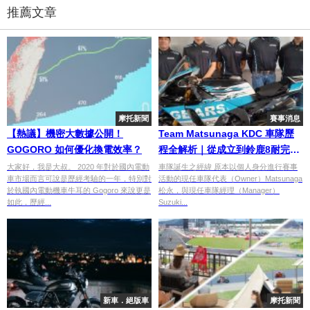
推薦文章
摩托新聞
賽事消息
【熱議】機密大數據公開！
Team Matsunaga KDC 車隊歷
GOGORO 如何優化換電效率？
程全解析｜從成立到鈴鹿8耐完賽
及未來發展
大家好，我是大叔。 2020 年對於國內電動
車隊誕生之經緯 原本以個人身分進行賽事
車市場而言可說是歷經考驗的一年，特別對
活動的現任車隊代表（Owner）Matsunaga
於執國內電動機車牛耳的 Gogoro 來說更是
松永，與現任車隊經理（Manager）
如此，歷經...
Suzuki...
新車．絕版車
摩托新聞