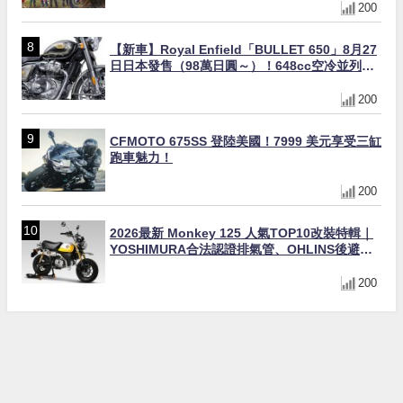
200
【新車】Royal Enfield「BULLET 650」8月27
日日本發售（98萬日圓～）！648cc空冷並列雙
缸×虎眼指示燈×砲筒黑/戰艦藍兩色
200
CFMOTO 675SS 登陸美國！7999 美元享受三缸
跑車魅力！
200
2026最新 Monkey 125 人氣TOP10改裝特輯｜
YOSHIMURA合法認證排氣管、OHLINS後避
震、OVER Racing防倒球
200