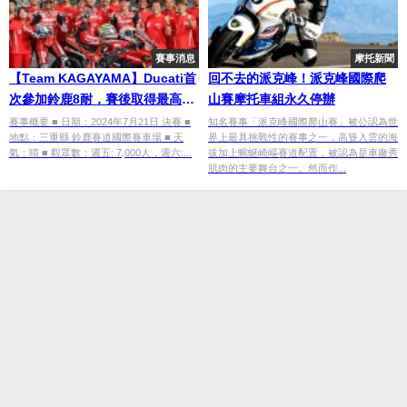
賽事消息
摩托新聞
【Team KAGAYAMA】Ducati首
回不去的派克峰！派克峰國際爬
次參加鈴鹿8耐，賽後取得最高名
山賽摩托車組永久停辦
次第4名！！
賽事概要 ■ 日期：2024年7月21日 決賽 ■
知名賽事「派克峰國際爬山賽」被公認為世
地點：三重縣 鈴鹿賽道國際賽車場 ■ 天
界上最具挑戰性的賽事之一，高聳入雲的海
氣：晴 ■ 觀眾數：週五: 7,000人，週六:...
拔加上蜿蜒崎嶇賽道配置，被認為是車廠秀
肌肉的主要舞台之一。然而作...