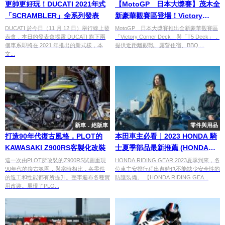
更帥更好玩！DUCATI 2021年式
【MotoGP™日本大獎賽】茂木全
「SCRAMBLER」全系列發表
新豪華觀賽區登場！Victory
Corner Deck、T5 Deck 打造專
DUCATI 於今日（11 月 12 日）舉行線上發
MotoGP™日本大獎賽推出全新豪華觀賽區
表會，本日的發表會揭露 DUCATI 旗下兩
「Victory Corner Deck」與「T5 Deck」，
屬特等席
個車系即將在 2021 年推出的新式樣，本
提供近距離觀戰、露營住宿、BBQ ...
文...
新車．絕版車
零件與用品
打造90年代復古風格，PLOT的
本田車主必看｜2023 HONDA 騎
KAWASAKI Z900RS客製化改裝
士夏季部品最新推薦 (HONDA
RIDING GEAR)
這一次由PLOT所改裝的Z900RS試圖重現
HONDA RIDING GEAR 2023夏季到來，各
90年代的復古氛圍，與當時相比，各零件
位車主安排行程出遊時也不能缺少安全性的
的造工和性能都有所提升。整車遍布各種實
防護裝備。 【HONDA RIDING GEA...
用改裝。展現了PLO...