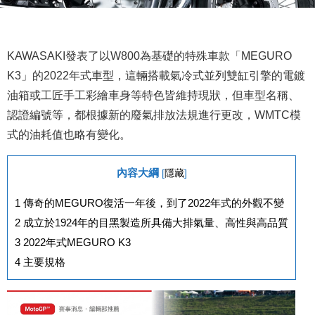
KAWASAKI發表了以W800為基礎的特殊車款「MEGURO
K3」的2022年式車型，這輛搭載氣冷式並列雙缸引擎的電鍍
油箱或工匠手工彩繪車身等特色皆維持現狀，但車型名稱、
認證編號等，都根據新的廢氣排放法規進行更改，WMTC模
式的油耗值也略有變化。
內容大綱
[
隱藏
]
1
傳奇的MEGURO復活一年後，到了2022年式的外觀不變
2
成立於1924年的目黑製造所具備大排氣量、高性與高品質
3
2022年式MEGURO K3
4
主要規格