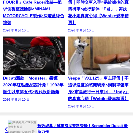
FOURⅡ」Cafe Racer改裝—追
價｜即時交車入手×易於操控的直
求側視整體輪廓×MINAMI
四街車×旅行夥伴「F君」，舞妓
MOTORCYCLE製作×深邃藍綠色
花小姐真實心得【Webike愛車精
塗裝
選】
2026 年 8 月 10 日
2026 年 8 月 10 日
Ducati新款「Monster」榮獲
Vespa「VXL125」車主評價｜不
2026年紅點產品設計獎！1992年
追求速度的悠閒騎乘×鋼製單體車
誕生以來第五代×現代設計語彙
身×市區旅行一日來回，「Indy」
的真實心得【Webike愛車精選】
2026 年 8 月 10 日
2026 年 8 月 10 日
致敬經典／城市滑胎雙料登場！Scrambler Ducati 最
新力作