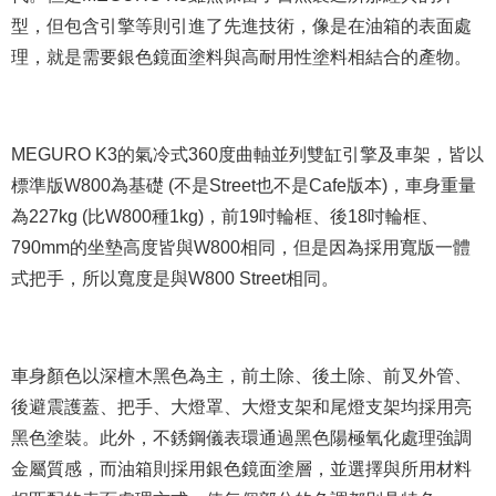
型，但包含引擎等則引進了先進技術，像是在油箱的表面處
理，就是需要銀色鏡面塗料與高耐用性塗料相結合的產物。
MEGURO K3的氣冷式360度曲軸並列雙缸引擎及車架，皆以
標準版W800為基礎 (不是Street也不是Cafe版本)，車身重量
為227kg (比W800種1kg)，前19吋輪框、後18吋輪框、
790mm的坐墊高度皆與W800相同，但是因為採用寬版一體
式把手，所以寬度是與W800 Street相同。
車身顏色以深檀木黑色為主，前土除、後土除、前叉外管、
後避震護蓋、把手、大燈罩、大燈支架和尾燈支架均採用亮
黑色塗裝。此外，不銹鋼儀表環通過黑色陽極氧化處理強調
金屬質感，而油箱則採用銀色鏡面塗層，並選擇與所用材料