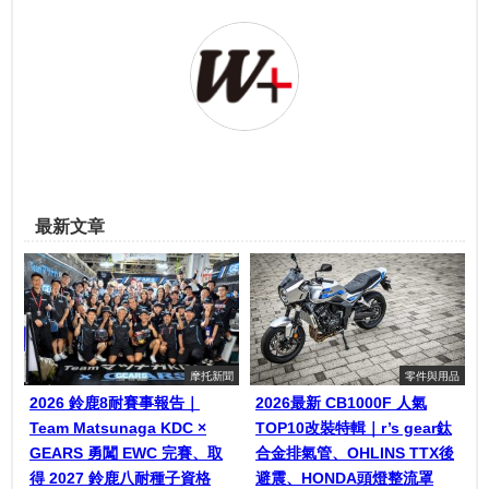
最新文章
摩托新聞
零件與用品
2026 鈴鹿8耐賽事報告｜
2026最新 CB1000F 人氣
Team Matsunaga KDC ×
TOP10改裝特輯｜r’s gear鈦
GEARS 勇闖 EWC 完賽、取
合金排氣管、OHLINS TTX後
得 2027 鈴鹿八耐種子資格
避震、HONDA頭燈整流罩