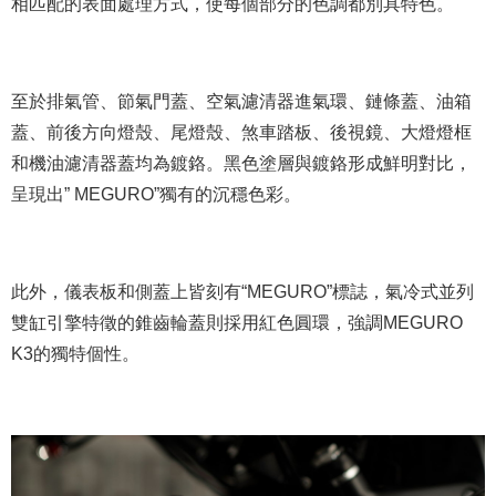
相匹配的表面處理方式，使每個部分的色調都別具特色。
至於排氣管、節氣門蓋、空氣濾清器進氣環、鏈條蓋、油箱
蓋、前後方向燈殼、尾燈殼、煞車踏板、後視鏡、大燈燈框
和機油濾清器蓋均為鍍鉻。黑色塗層與鍍鉻形成鮮明對比，
呈現出” MEGURO”獨有的沉穩色彩。
此外，儀表板和側蓋上皆刻有“MEGURO”標誌，氣冷式並列
雙缸引擎特徵的錐齒輪蓋則採用紅色圓環，強調MEGURO
K3的獨特個性。