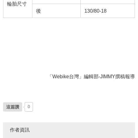
輪胎尺寸
後
130/80-18
「Webike台灣」編輯部-JIMMY撰稿報導
這篇讚
0
作者資訊