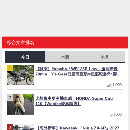
綜合文章排名
今日
本週
本月
【試乘】Yamaha「WR125R Low」座高降低
70mm！Y’s Gear低座高座墊×低座高連桿×腳踏
著地感大幅改善，越野初學者推薦
1,000
比想像中更有機車感！HONDA Super Cub
110【Webike愛車精選】
900
【海外新車】Kawasaki「Ninja ZX-6R」2027