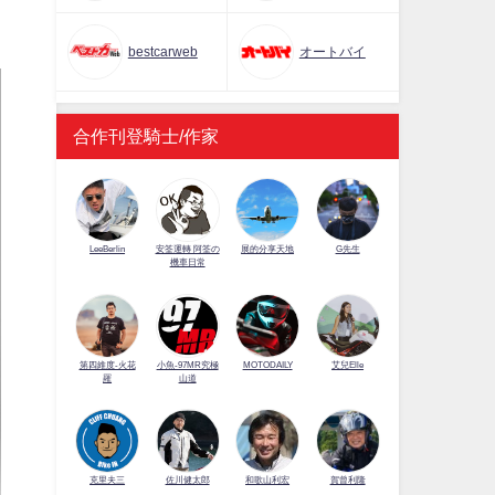
bestcarweb
オートバイ
合作刊登騎士/作家
LeeBerlin
安筌運轉 阿筌の
展的分享天地
G先生
機車日常
第四維度-火花
小魚-97MR究極
MOTODAILY
艾兒Elle
羅
山道
佐川健太郎
克里夫三
和歌山利宏
賀曾利隆