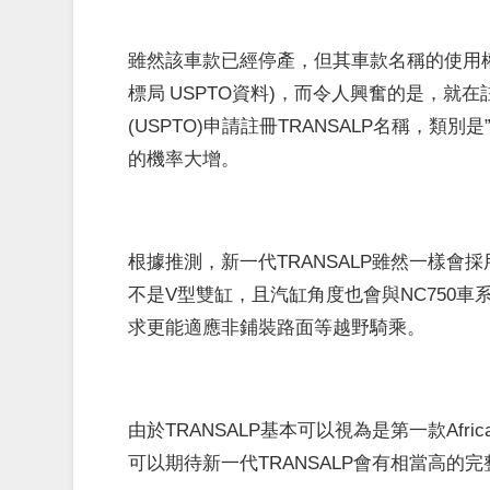
雖然該車款已經停產，但其車款名稱的使用權仍
標局 USPTO資料)，而令人興奮的是，就在
(USPTO)申請註冊TRANSALP名稱，類
的機率大增。
根據推測，新一代TRANSALP雖然一樣會
不是V型雙缸，且汽缸角度也會與NC750車
求更能適應非鋪裝路面等越野騎乘。
由於TRANSALP基本可以視為是第一款Afr
可以期待新一代TRANSALP會有相當高的