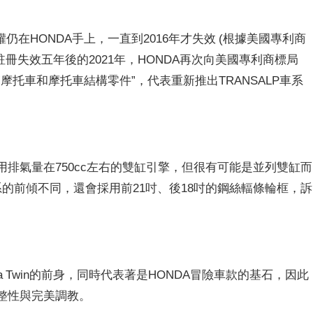
在HONDA手上，一直到2016年才失效 (根據美國專利商
註冊失效五年後的2021年，HONDA再次向美國專利商標局
別是”摩托車和摩托車結構零件”，代表重新推出TRANSALP車系
採用排氣量在750cc左右的雙缸引擎，但很有可能是並列雙缸而
系的前傾不同，還會採用前21吋、後18吋的鋼絲輻條輪框，訴
ica Twin的前身，同時代表著是HONDA冒險車款的基石，因此
完整性與完美調教。