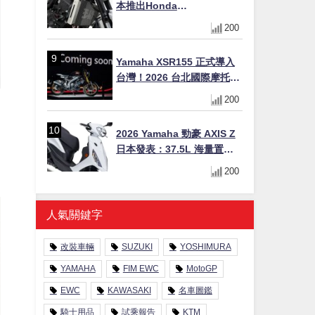
本推出Honda
CB1000F/CB1000 HORNET
200
專用水箱護網，六角網紋設
計質感升級
Yamaha XSR155 正式導入
台灣！2026 台北國際摩托車
展亮相，70 週年紀念版
200
YZF-R 系列限量追加販售
2026 Yamaha 勁豪 AXIS Z
日本發表：37.5L 海量置物
箱與51.9 km/L 極致油耗，
200
質感新色 3/31 上市！
人氣關鍵字
改裝車輛
SUZUKI
YOSHIMURA
YAMAHA
FIM EWC
MotoGP
EWC
KAWASAKI
名車圖鑑
騎士用品
試乘報告
KTM