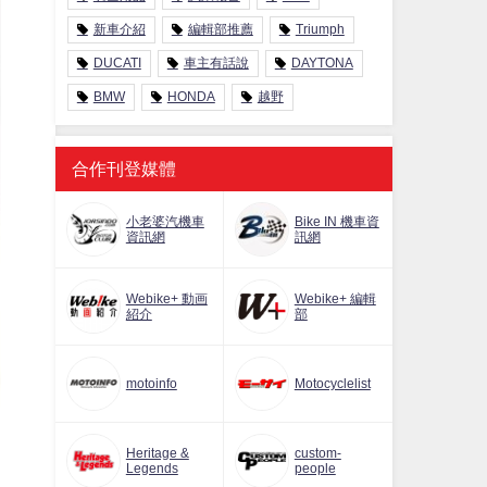
新車介紹
編輯部推薦
Triumph
DUCATI
車主有話說
DAYTONA
BMW
HONDA
越野
合作刊登媒體
小老婆汽機車
Bike IN 機車資
資訊網
訊網
Webike+ 動画
Webike+ 編輯
紹介
部
motoinfo
Motocyclelist
Heritage &
custom-
Legends
people