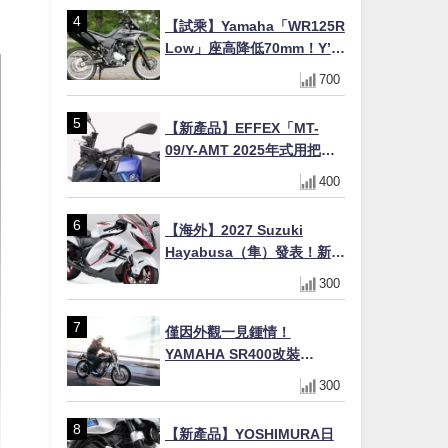
虎眼指示燈×砲筒黑/戰艦藍兩
【試乘】Yamaha「WR125R
色
Low」座高降低70mm！Y’s
Gear低座高座墊×低座高連桿
700
×腳踏著地感大幅改善，越野
初學者推薦
【新產品】EFFEX「MT-
09/Y-AMT 2025年式用把手
Easy Fit Bar Plus」！高
400
7mm後移16mm直上×三色×
免換線組
【海外】2027 Suzuki
Hayabusa（隼）發表！新增
Special Edition 特仕版，全
300
新珍珠白塗裝與專屬配備登
場
僅因外觀一見鍾情！
YAMAHA SR400改裝
Tracker風格｜ 女車主的機車
300
人生蛻變記
【新產品】YOSHIMURA日