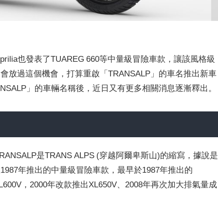
Aprilia也發表了TUAREG 660等中量級冒險車款，讓該風格級
會放過這個機會，打算重啟「TRANSALP」的車名推出新車
ANSALP」的車輛名稱後，近日又有更多相關消息逐漸釋出。
，TRANSALP是TRANS ALPS (穿越阿爾卑斯山)的縮寫，據說
1987年推出的中量級冒險車款，最早於1987年推出的
XL600V，2000年改款推出XL650V、2008年再次加大排氣量成