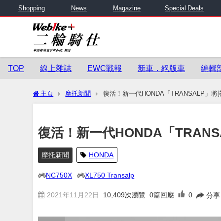
Shopping
News
Magazine
Special Deals
TOP
線上雜誌
EWC戰報
新車．絕版車
編輯
主頁
摩托新聞
復活！新一代HONDA「TRANSALP」將
復活！新一代HONDA「TRANS
摩托新聞
HONDA
NC750X
XL750 Transalp
2021年11月22日
10,409
次瀏覽
0篇回應
0
分享