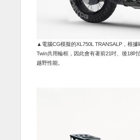
▲電腦CG模擬的XL750L TRANSALP，根
Twin共用輪框，因此會有著前21吋、後1
越野性能。