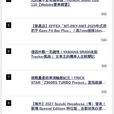
110【Webike愛車精選】
800
【新產品】EFFEX「MT-09/Y-AMT 2025年式用
把手 Easy Fit Bar Plus」！高7mm後移16mm
直上×三色×免換線組
500
僅因外觀一見鍾情！YAMAHA SR400改裝
Tracker風格｜ 女車主的機車人生蛻變記
300
挑戰量產街車渦輪新紀元！TRICK
STAR「Z900RS TURBO Project」直指超越
Ducati Superleggera性能
200
【海外】2027 Suzuki Hayabusa（隼）發表！
新增 Special Edition 特仕版，全新珍珠白塗裝
與專屬配備登場