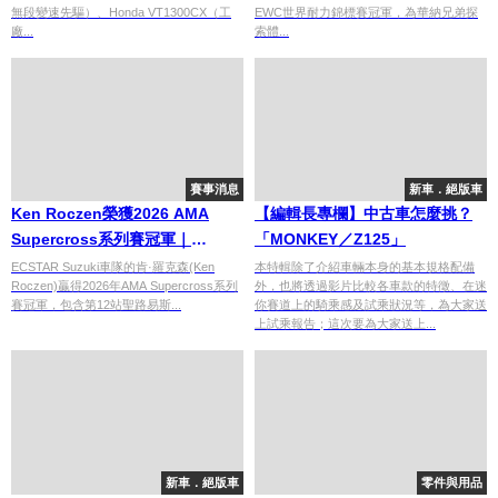
無段變速先驅）、Honda VT1300CX（工
EWC世界耐力錦標賽冠軍，為華納兄弟探
Webike Moto Guide
廠...
索體...
賽事消息
新車．絕版車
Ken Roczen榮獲2026 AMA
【編輯長專欄】中古車怎麼挑？
Supercross系列賽冠軍｜
「MONKEY／Z125」
ECSTAR Suzuki車隊鹽湖城最終
ECSTAR Suzuki車隊的肯·羅克森(Ken
本特輯除了介紹車輛本身的基本規格配備
Roczen)贏得2026年AMA Supercross系列
外，也將透過影片比較各車款的特徵、在迷
戰戲劇性勝利
賽冠軍，包含第12站聖路易斯...
你賽道上的騎乘感及試乘狀況等，為大家送
上試乘報告；這次要為大家送上...
新車．絕版車
零件與用品