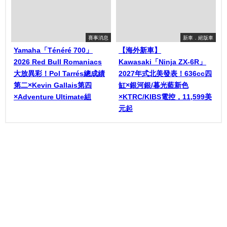
賽事消息
新車．絕版車
Yamaha「Ténéré 700」
【海外新車】
2026 Red Bull Romaniacs
Kawasaki「Ninja ZX-6R」
大放異彩！Pol Tarrés總成績
2027年式北美發表！636cc四
第二×Kevin Gallais第四
缸×銀河銀/暮光藍新色
×Adventure Ultimate組
×KTRC/KIBS電控，11,599美
元起