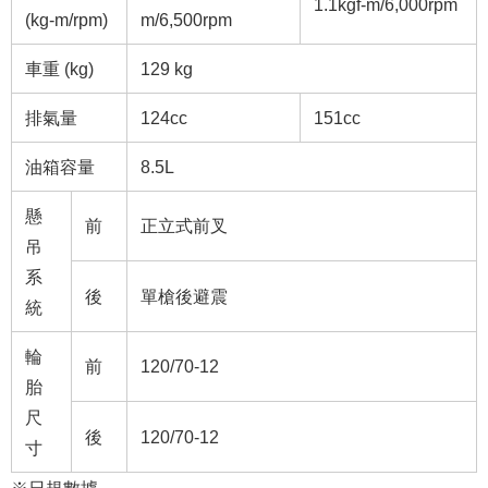
1.1kgf-m/6,000rpm
(kg-m/rpm)
m/6,500rpm
車重 (kg)
129 kg
排氣量
124cc
151cc
油箱容量
8.5L
懸
前
正立式前叉
吊
系
後
單槍後避震
統
輪
前
120/70-12
胎
尺
後
120/70-12
寸
※日規數據