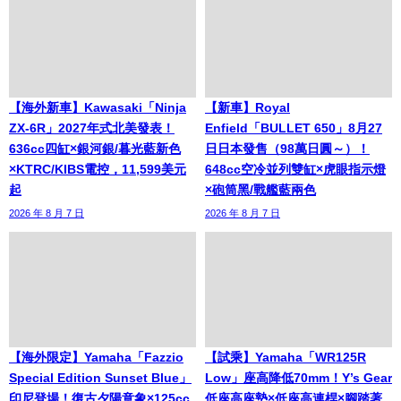
【海外新車】Kawasaki「Ninja
【新車】Royal
ZX-6R」2027年式北美發表！
Enfield「BULLET 650」8月27
636cc四缸×銀河銀/暮光藍新色
日日本發售（98萬日圓～）！
×KTRC/KIBS電控，11,599美元
648cc空冷並列雙缸×虎眼指示燈
起
×砲筒黑/戰艦藍兩色
2026 年 8 月 7 日
2026 年 8 月 7 日
【海外限定】Yamaha「Fazzio
【試乘】Yamaha「WR125R
Special Edition Sunset Blue」
Low」座高降低70mm！Y’s Gear
印尼登場！復古夕陽意象×125cc
低座高座墊×低座高連桿×腳踏著