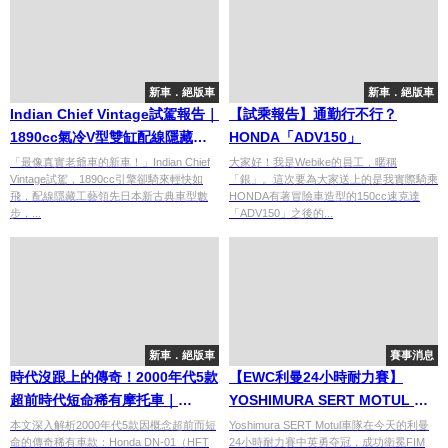
新車．絕版車
新車．絕版車
Indian Chief Vintage試駕報告｜
【試乘報告】通勤行不行？
1890cc氣冷V型雙缸配線隱藏工
HONDA「ADV150」
藝令人嘆服 338萬日圓起
「最像真實老爺車的新車！」Indian Chief
大家好！我是Webike的員工，暱稱
Vintage試駕，1890cc引擎卻騎來輕快如
「銀」。這次要為大家送上的是我實際騎乘
飛，配線隱藏工藝領先日本新古典車型數
HONDA有著冒險車造型的150cc速克達
步，...
「ADV150」之後的...
新車．絕版車
賽事消息
時代沒跟上的傳奇！2000年代5款
【EWC利曼24小時耐力賽】
超前時代短命稀有摩托車｜
YOSHIMURA SERT MOTUL 逆
Honda DN-01、Harley-
襲奪冠，開啟EWC精彩賽季
本文深入解析2000年代5款因概念超前而短
Yoshimura SERT Motul車隊在今天的利曼
命的傳奇稀有車款：Honda DN-01（HFT
24小時耐力賽中英勇夺冠，成功衛冕FIM
Davidson Rocker C等完整介紹 |