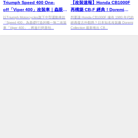
Triumph Speed 400 One-
【改裝速報】Honda CB1000F
off「Viper 400」改裝車｜蟲眼頭
再構築 CB-F 經典！Doremi
燈造型、設計師力作將登上拍賣
Collection AMA Spencer 規格
以Triumph Motorcycles旗下中型運動車款
想要讓 Honda CB1000F 擁有 1980 年代的
「Speed 400」為基礎打造的獨一無二改裝
經典復古外觀嗎？日本知名改裝廠 Doremi
完整解析
車「Viper 400」，將進行慈善拍...
Collection 最新推出 CB...