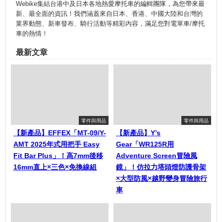
Webike集結台港中及日本各地熱愛摩托車的編輯團隊，為您帶來最
新、最全面的資訊！我們涵蓋來自日本、香港、中國大陸和台灣的
業界動態、新車發布、騎行活動等精彩內容，滿足您對電單車/摩托
車的熱情！
最新文章
零件與用品
零件與用品
【新產品】EFFEX「MT-09/Y-
【新產品】Y’s
AMT 2025年式用把手 Easy
Gear「WR125R用
Fit Bar Plus」！高7mm後移
Adventure Screen冒險風
16mm直上×三色×免換線組
鏡」！仿拉力塔頭燈防護骨架
×大型防風×越野變身冒險旅行
車