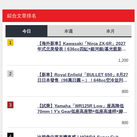
綜合文章排名
今日
本週
本月
【海外新車】Kawasaki「Ninja ZX-6R」2027
年式北美發表！636cc四缸×銀河銀/暮光藍新色
×KTRC/KIBS電控，11,599美元起
1,200
【新車】Royal Enfield「BULLET 650」8月27
日日本發售（98萬日圓～）！648cc空冷並列雙
缸×虎眼指示燈×砲筒黑/戰艦藍兩色
800
【試乘】Yamaha「WR125R Low」座高降低
70mm！Y’s Gear低座高座墊×低座高連桿×腳踏
著地感大幅改善，越野初學者推薦
800
比想像中更有機車感！HONDA Super Cub