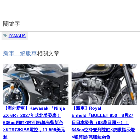
關鍵字
YAMAHA
新車．絕版車
相關文章
【海外新車】Kawasaki「Ninja
【新車】Royal
ZX-6R」2027年式北美發表！
Enfield「BULLET 650」8月27
636cc四缸×銀河銀/暮光藍新色
日日本發售（98萬日圓～）！
×KTRC/KIBS電控，11,599美元
648cc空冷並列雙缸×虎眼指示燈
起
×砲筒黑/戰艦藍兩色