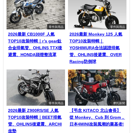
零件與用品
零件與用品
2026最新 CB1000F 人氣
2026最新 Monkey 125 人氣
TOP10改裝特輯｜r’s gear鈦
TOP10改裝特輯｜
合金排氣管、OHLINS TTX後
YOSHIMURA合法認證排氣
避震、HONDA頭燈整流罩
管、OHLINS後避震、OVER
Racing防倒球
零件與用品
摩托新聞
2026最新 Z900RS/SE 人氣
【弔念 KITACO 北山會長】
TOP10改裝特輯｜BEET排氣
從 Monkey、Cub 到 Grom，
管、OHLINS後避震、ARCHI
日本4MINI改裝風潮的奠基者!
坐墊