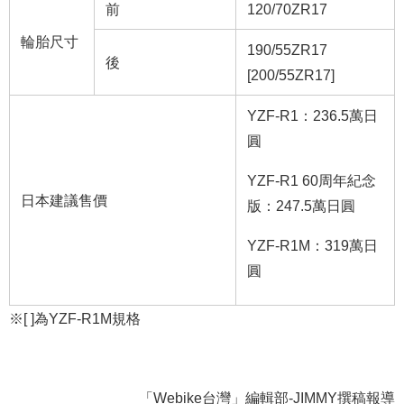
前
120/70ZR17
輪胎尺寸
190/55ZR17
後
[200/55ZR17]
YZF-R1：236.5萬日
圓
YZF-R1 60周年紀念
日本建議售價
版：247.5萬日圓
YZF-R1M：319萬日
圓
※[ ]為YZF-R1M規格
「Webike台灣」編輯部-JIMMY撰稿報導