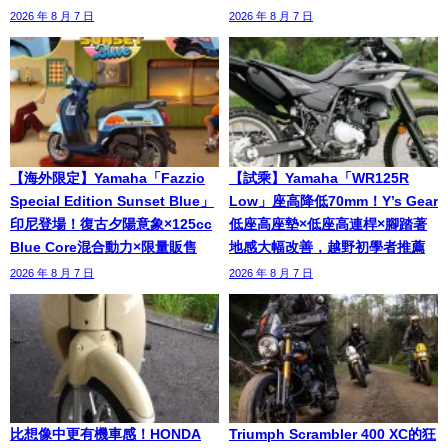
2026 年 8 月 7 日
2026 年 8 月 7 日
【海外限定】Yamaha「Fazzio
【試乘】Yamaha「WR125R
Special Edition Sunset Blue」
Low」座高降低70mm！Y’s Gear
印尼登場！復古夕陽意象×125cc
低座高座墊×低座高連桿×腳踏著
Blue Core混合動力×限量販售
地感大幅改善，越野初學者推薦
2026 年 8 月 7 日
2026 年 8 月 7 日
比想像中更有機車感！HONDA
Triumph Scrambler 400 XC的狂