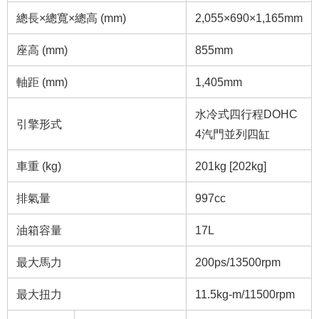
總長×總寬×總高 (mm)
2,055×690×1,165mm
座高 (mm)
855mm
軸距 (mm)
1,405mm
水冷式四行程DOHC
引擎形式
4汽門並列四缸
車重 (kg)
201kg [202kg]
排氣量
997cc
油箱容量
17L
最大馬力
200ps/13500rpm
最大扭力
11.5kg-m/11500rpm