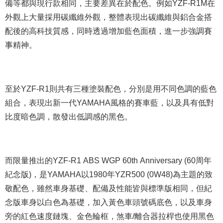
備等都與現行款相同，主要差異在於配色。例如YZF-R1M在
外觀上大量採用碳纖維外觀，整體表現出碳纖維與鋁合金搭
配後的高科技質感，同時透過增加藍色面積，進一步強調賽
事精神。
至於YZF-R1則共有三種塗裝配色，分別是用不同色調的藍色
組合，表現出新一代YAMAHA風格的賽車藍，以及具有低對
比度暗色調，散發出低調感的黑色。
而限量推出的YZF-R1 ABS WGP 60th Anniversary (60周年
紀念版)，是YAMAHA以1980年YZR500 (0W48)為主題的致
敬配色，雖然車身基礎、配備及性能皆與標準版相同，但紀
念版車身以白色為基礎，加入黃色車頭號碼底色，以及車身
旁的紅色速度鏈塊、金色輪框，煞車/離合器拉桿也使用黑色