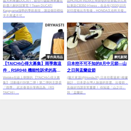
義大利車廠DUCATI，能否打破歐洲車廠在
由HONDA INDIA主導開發的全新氣冷式單
鈴鹿八耐的冠軍荒？Team DUCATI
缸車款CB350 H’ness，在去年(2020)10月
Kagayama強勢的季前表現，讓這個目標似
於印度推出市售後，HONDA又在昨天發...
乎不再遙不可...
零件與用品
摩托新聞
【TAICHI心得大募集】雨季靠這
日本控不可不知的8月中元節—山
件．RSR048 機能性訴求的高階
之日與盂蘭盆節
雨衣開箱！
Webike在線上舉辦的 【TAICHI心得大募
(圖片來源/@HondaJP) 日本控看過來! 根據
集】 活動進行到第二彈！第二彈的主題是
統計，日本是台灣人旅遊的首選。出發前，
「雨季」 此次會員分享商品為 ［RS
先做好功課非常重要！ 你知道「山之日」
TAICHI］...
與「盂蘭盆...