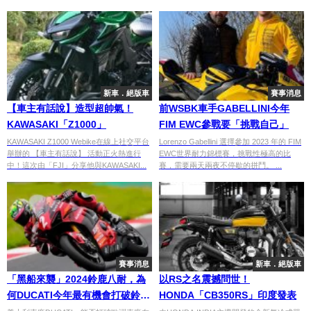
新車．絕版車
賽事消息
【車主有話說】造型超帥氣！
前WSBK車手GABELLINI今年
KAWASAKI「Z1000」
FIM EWC參戰要「挑戰自己」
KAWASAKI Z1000 Webike在線上社交平台
Lorenzo Gabellini 選擇參加 2023 年的 FIM
舉辦的 【車主有話說】 活動正火熱進行
EWC世界耐力錦標賽，挑戰性極高的比
中！這次由「FJI」分享他與KAWASAKI...
賽，需要兩天兩夜不停歇的拼鬥。 ...
賽事消息
新車．絕版車
「黑船來襲」2024鈴鹿八耐，為
以RS之名震撼問世！
何DUCATI今年最有機會打破鈴鹿
HONDA「CB350RS」印度發表
冠軍宿命？！