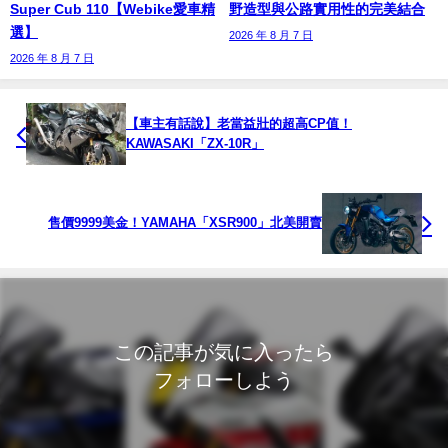
Super Cub 110【Webike愛車精
野造型與公路實用性的完美結合
選】
2026 年 8 月 7 日
2026 年 8 月 7 日
【車主有話說】老當益壯的超高CP值！
KAWASAKI「ZX-10R」
售價9999美金！YAMAHA「XSR900」北美開賣
この記事が気に入ったら
フォローしよう