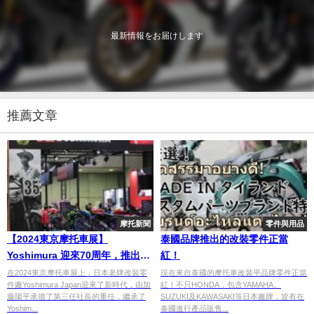
最新情報をお届けします
推薦文章
摩托新聞
零件與用品
【2024東京摩托車展】
泰國品牌推出的改裝零件正當
Yoshimura 迎來70周年，推出一
紅！
系列全新改裝零件邁入新時代
在2024東京摩托車展上，日本老牌改裝零
現在來自泰國的摩托車改裝平品牌零件正當
件廠Yoshimura Japan迎來了新時代，由加
紅！不只HONDA，包含YAMAHA、
藤陽平承擔了第三任社長的重任，繼承了
SUZUKI及KAWASAKI等日本廠牌，皆有在
Yoshim...
泰國進行產品販售...