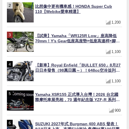
比想像中更有機車感！HONDA Super Cub
110【Webike愛車精選】
1,200
【試乘】Yamaha「WR125R Low」座高降低
70mm！Y’s Gear低座高座墊×低座高連桿×腳踏
著地感大幅改善，越野初學者推薦
1,100
【新車】Royal Enfield「BULLET 650」8月27
日日本發售（98萬日圓～）！648cc空冷並列雙
缸×虎眼指示燈×砲筒黑/戰艦藍兩色
1,100
Yamaha XSR155 正式導入台灣！2026 台北國
際摩托車展亮相，70 週年紀念版 YZF-R 系列限
量追加販售
900
SUZUKI 2027年式 Burgman 400 ABS 發表！
8/18日本上市、支援E10汽油 售價98萬100日圓