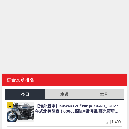
綜合文章排名
今日
本週
本月
【海外新車】Kawasaki「Ninja ZX-6R」2027
年式北美發表！636cc四缸×銀河銀/暮光藍新色
×KTRC/KIBS電控，11,599美元起
1,400