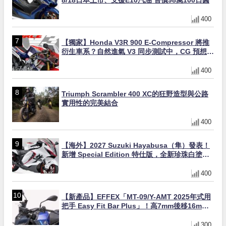
400
【獨家】Honda V3R 900 E-Compressor 將推
衍生車系？自然進氣 V3 同步測試中，CG 預想曝
光！
400
Triumph Scrambler 400 XC的狂野造型與公路
實用性的完美結合
400
【海外】2027 Suzuki Hayabusa（隼）發表！
新增 Special Edition 特仕版，全新珍珠白塗裝
與專屬配備登場
400
【新產品】EFFEX「MT-09/Y-AMT 2025年式用
把手 Easy Fit Bar Plus」！高7mm後移16mm
直上×三色×免換線組
300