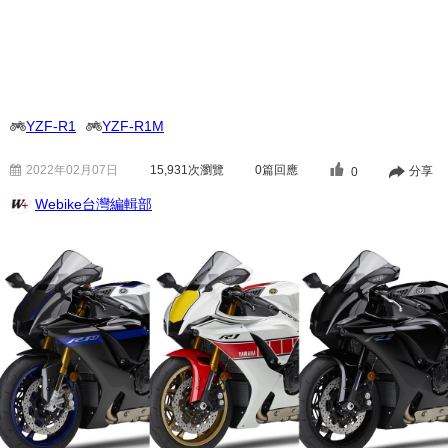
YZF-R1
YZF-R1M
2022年02月07日
15,931
次瀏覽
0篇回應
分享
0
Webike台灣編輯部