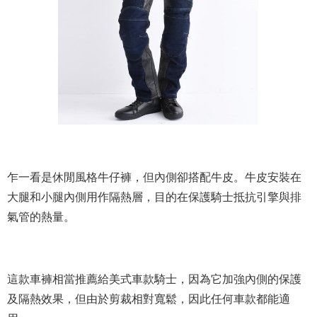
乍一看是休閒風格牛仔褲，但內側卻搭配牛皮。牛皮安裝在
大腿和小腿內側用作隔熱層，目的在保護騎士抵抗引擎與排
氣管的熱量。
這款車褲相當推薦給美式車款騎士，因為它加強內側的保護
及隔熱效果，但由於剪裁相對寬鬆，因此任何車款都能適