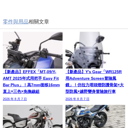
零件與用品
相關文章
【新產品】EFFEX「MT-09/Y-
【新產品】Y’s Gear「WR125R
AMT 2025年式用把手 Easy Fit
用Adventure Screen冒險風
Bar Plus」！高7mm後移16mm
鏡」！仿拉力塔頭燈防護骨架×大
直上×三色×免換線組
型防風×越野變身冒險旅行車
2026 年 8 月 7 日
2026 年 8 月 7 日