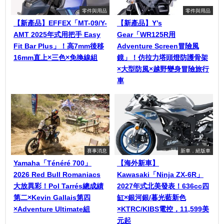
零件與用品
零件與用品
【新產品】EFFEX「MT-09/Y-
【新產品】Y’s
AMT 2025年式用把手 Easy
Gear「WR125R用
Fit Bar Plus」！高7mm後移
Adventure Screen冒險風
16mm直上×三色×免換線組
鏡」！仿拉力塔頭燈防護骨架
×大型防風×越野變身冒險旅行
車
賽事消息
新車．絕版車
Yamaha「Ténéré 700」
【海外新車】
2026 Red Bull Romaniacs
Kawasaki「Ninja ZX-6R」
大放異彩！Pol Tarrés總成績
2027年式北美發表！636cc四
第二×Kevin Gallais第四
缸×銀河銀/暮光藍新色
×Adventure Ultimate組
×KTRC/KIBS電控，11,599美
元起