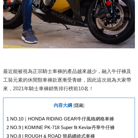
最近能被視為正宗騎士車褲的產品越來越少，融入牛仔褲及
工裝元素的休閒類車褲款逐漸受青睞，因此這次就為大家帶
來，2021年騎士車褲銷售排行榜前10名！
內容大綱
[
隱藏
]
1
NO.10｜HONDA RIDING GEAR牛仔風格網格車褲
2
NO.9 | KOMINE PK-718 Super fit Kevlar丹寧牛仔褲
3
NO.8 | ROUGH & ROAD 簡易纏繞式車褲