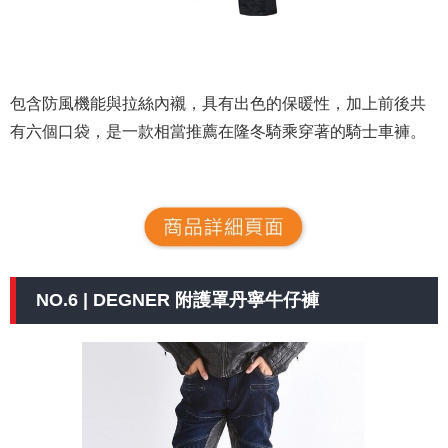
包含防風機能與拉絲內襯，具有出色的保暖性，加上前後共
有六個口袋，是一款相當推薦在隆冬騎乘穿著的騎士車褲。
NO.6 | DEGNER 附護罩丹寧牛仔褲