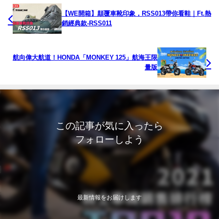
【WE開箱】顛覆車靴印象，RSS013帶你看鞋｜Ft.熱
銷經典款-RSS011
航向偉大航道！HONDA「MONKEY 125」航海王限
量版
この記事が気に入ったら
フォローしよう
最新情報をお届けします