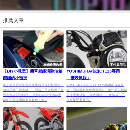
推薦文章
車輛維護教學
零件與用品
【DIY小教室】簡單就能清除油箱
YOSHIMURA推出CT125專用
鐵鏽的小密技
「儀表風鏡」
長久以來置之不理的後果就是等到發現時，
YOSHIMURA推出了CT125專用的儀表風
油箱早就已經生鏽……而這正是老舊摩托車
鏡，同時還有包含專屬貼紙，讓您可以輕鬆
經常會碰到的狀況。 雖然能夠清潔油箱生
更改愛車外觀。 儀表風鏡由FRP製成，不
鏽的化學清潔劑有好幾種，但...
僅有接近原廠的...