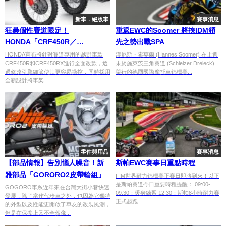
新車．絕版車
賽事消息
狂暴個性賽道限定！
重返EWC的Soomer 將挾IDM領
HONDA「CRF450R／
先之勢出戰SPA
CRF450RX」
HONDA宣布將針對賽道專用的越野車款
漢尼斯・索莫爾 (Hannes Soomer) 在上週
CRF450R和CRF450RX進行全面改款，透
末於施萊茨三角賽道 (Schleizer Dreieck)
過修改引擎細節使其更容易操控，同時採用
舉行的德國國際摩托車錦標賽...
全新設計將車架...
零件與用品
賽事消息
【部品情報】告別惱人噪音！新
斯帕EWC賽事日重點時程
雅部品「GORORO2皮帶輪組」
FIM世界耐力錦標賽正賽日即將到來！以下
是斯帕賽道今日重要時程提醒： 09:00-
GOGORO車系近年來在台灣大街小巷快速
09:30：暖身練習 12:30：斯帕8小時耐力賽
發展，除了當作代步車之外，也因為它獨特
正式起跑...
的外型以及性能更開啟了車友的改裝風潮，
但是在保養上又不全然像...