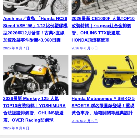
Aoshima／青島 「Honda NC26
2026最新 CB1000F 人氣TOP10
Steed VSE ’96」1/12比例塑膠模
改裝特輯｜r’s gear鈦合金排氣
型2026年12月發售！古典×直線
管、OHLINS TTX後避震、
加速改裝零件附屬×3,960日圓
HONDA頭燈整流罩
2026 年 8 月 7 日
2026 年 8 月 6 日
2026最新 Monkey 125 人氣
Honda Motocompo × SEIKO 5
TOP10改裝特輯｜YOSHIMURA
SPORTS 聯名限量錶登場！重現
合法認證排氣管、OHLINS後避
黃色車身、油箱開關等經典設計
震、OVER Racing防倒球
2026 年 8 月 5 日
2026 年 8 月 6 日