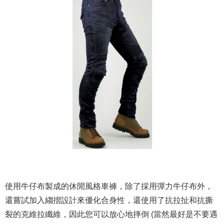
使用牛仔布製成的休閒風格車褲，除了採用彈力牛仔布外，
還嘗試加入縐摺設計來優化合身性，還使用了抗拉扯和抗撕
裂的克維拉纖維，因此您可以放心地摔倒 (當然最好是不要遇