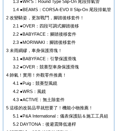
1.3
●WR’S：Round Type Slip-On 尾段排氣管
1.4
●BEAMS：CORSA-EVO II Slip-On 尾段排氣管
2
改變騎姿，更加戰鬥，腳踏後移套件！
2.1
●OVER：四段可調式腳踏後移
2.2
●BABYFACE：腳踏後移套件
2.3
●MORIWAKI：腳踏後移套件
3
未雨綢繆，車身保護滑塊！
3.1
●BABYFACE：引擎保護滑塊
3.2
●OVER：競賽型車身保護滑塊
4
帥氣！實用！外觀零件推薦！
4.1
●Puig：競賽型風鏡
4.2
●WRS：風鏡
4.3
●ACTIVE：無土除套件
5
這樣的改裝品早就想要了！機能小物推薦！
5.1
●P&A International：儀表保護貼＆施工工具組
5.2
DAYTONA：後避震降低連桿