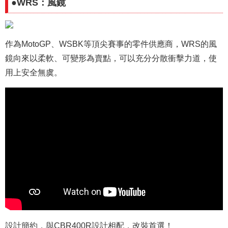
●WRS：風鏡
作為MotoGP、WSBK等頂尖賽事的零件供應商，WRS的風
鏡向來以柔軟、可變形為賣點，可以充分分散衝擊力道，使
用上安全無虞。
設計簡約，與CBR400R設計相配，改裝首選！