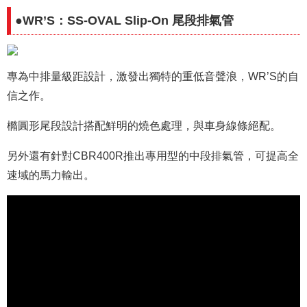
●WR’S：SS-OVAL Slip-On 尾段排氣管
專為中排量級距設計，激發出獨特的重低音聲浪，WR’S的自
信之作。
橢圓形尾段設計搭配鮮明的燒色處理，與車身線條絕配。
另外還有針對CBR400R推出專用型的中段排氣管，可提高全
速域的馬力輸出。