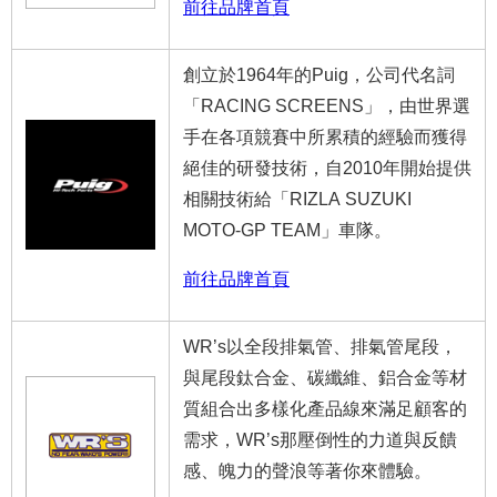
前往品牌首頁
創立於1964年的Puig，公司代名詞
「RACING SCREENS」，由世界選
手在各項競賽中所累積的經驗而獲得
絕佳的研發技術，自2010年開始提供
相關技術給「RIZLA SUZUKI
MOTO-GP TEAM」車隊。
前往品牌首頁
WR’s以全段排氣管、排氣管尾段，
與尾段鈦合金、碳纖維、鋁合金等材
質組合出多樣化產品線來滿足顧客的
需求，WR’s那壓倒性的力道與反饋
感、魄力的聲浪等著你來體驗。