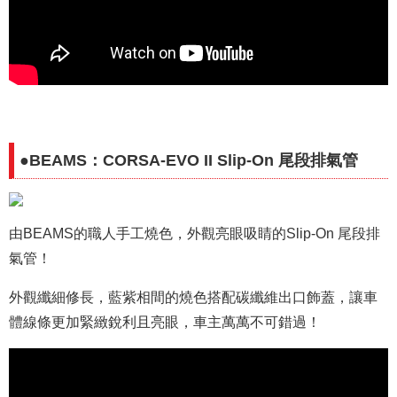
●BEAMS：CORSA-EVO II Slip-On 尾段排氣管
由BEAMS的職人手工燒色，外觀亮眼吸睛的Slip-On 尾段排
氣管！
外觀纖細修長，藍紫相間的燒色搭配碳纖維出口飾蓋，讓車
體線條更加緊緻銳利且亮眼，車主萬萬不可錯過！