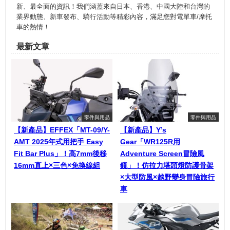
新、最全面的資訊！我們涵蓋來自日本、香港、中國大陸和台灣的
業界動態、新車發布、騎行活動等精彩內容，滿足您對電單車/摩托
車的熱情！
最新文章
零件與用品
零件與用品
【新產品】EFFEX「MT-09/Y-
【新產品】Y’s
AMT 2025年式用把手 Easy
Gear「WR125R用
Fit Bar Plus」！高7mm後移
Adventure Screen冒險風
16mm直上×三色×免換線組
鏡」！仿拉力塔頭燈防護骨架
×大型防風×越野變身冒險旅行
車