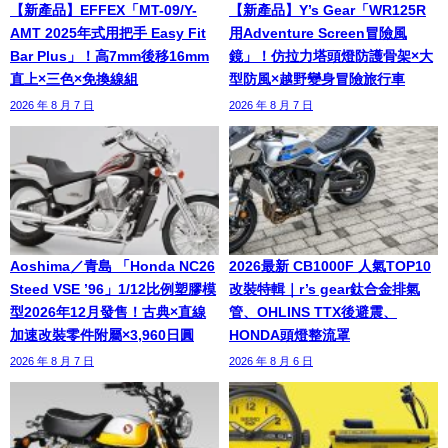
【新產品】EFFEX「MT-09/Y-
【新產品】Y’s Gear「WR125R
AMT 2025年式用把手 Easy Fit
用Adventure Screen冒險風
Bar Plus」！高7mm後移16mm
鏡」！仿拉力塔頭燈防護骨架×大
直上×三色×免換線組
型防風×越野變身冒險旅行車
2026 年 8 月 7 日
2026 年 8 月 7 日
Aoshima／青島 「Honda NC26
2026最新 CB1000F 人氣TOP10
Steed VSE ’96」1/12比例塑膠模
改裝特輯｜r’s gear鈦合金排氣
型2026年12月發售！古典×直線
管、OHLINS TTX後避震、
加速改裝零件附屬×3,960日圓
HONDA頭燈整流罩
2026 年 8 月 7 日
2026 年 8 月 6 日