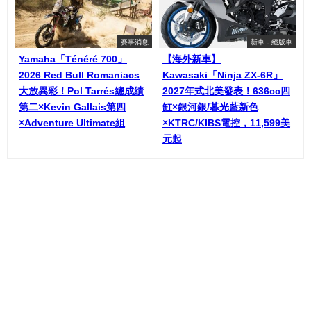
賽事消息
新車．絕版車
Yamaha「Ténéré 700」
【海外新車】
2026 Red Bull Romaniacs
Kawasaki「Ninja ZX-6R」
大放異彩！Pol Tarrés總成績
2027年式北美發表！636cc四
第二×Kevin Gallais第四
缸×銀河銀/暮光藍新色
×Adventure Ultimate組
×KTRC/KIBS電控，11,599美
元起