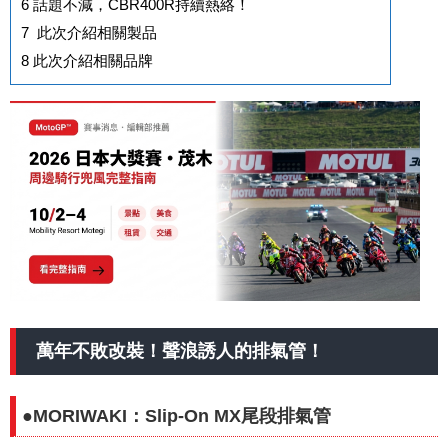
6
話題不減，CBR400R持續熱絡！
7
此次介紹相關製品
8
此次介紹相關品牌
萬年不敗改裝！聲浪誘人的排氣管！
●
MORIWAKI：Slip-On MX尾段排氣管