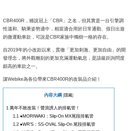
CBR400R，雖說冠上「CBR」之名，但其實是一台引擎調
性溫和、騎乘姿勢適中，相當適合用於日常通勤、假日出遊
的微運動車款，可說是CBR家族中獨樹一格的存在。
自2019年的小改款以來，貫徹「更加刺激、更加自由」的開
發理念，將外觀雕刻的更加充滿運動氣息，是該級距詢問度
頗高的車款之一。
讓Webike為各位帶來CBR400R的改裝品介紹！
內容大綱
[
隱藏
]
1
萬年不敗改裝！聲浪誘人的排氣管！
1.1
●MORIWAKI：Slip-On MX尾段排氣管
1.2
●WR’S：SS-OVAL Slip-On 尾段排氣管