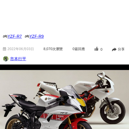
YZF-R7
YZF-R9
2022年06月03日
8,070
次瀏覽
0篇回應
分享
0
市本行平