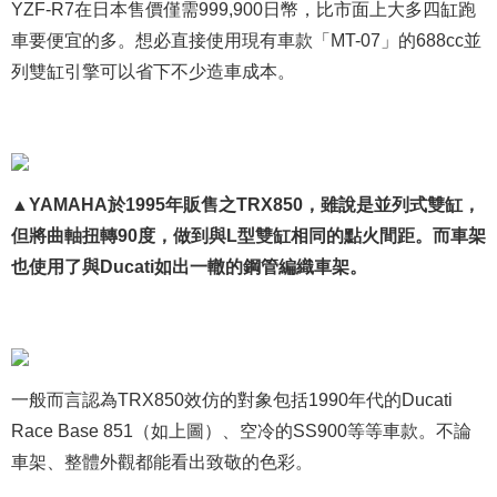
YZF-R7在日本售價僅需999,900日幣，比市面上大多四缸跑
車要便宜的多。想必直接使用現有車款「MT-07」的688cc並
列雙缸引擎可以省下不少造車成本。
▲YAMAHA於1995年販售之TRX850，雖說是並列式雙缸，
但將曲軸扭轉90度，做到與L型雙缸相同的點火間距。而車架
也使用了與Ducati如出一轍的鋼管編織車架。
一般而言認為TRX850效仿的對象包括1990年代的Ducati
Race Base 851（如上圖）、空冷的SS900等等車款。不論
車架、整體外觀都能看出致敬的色彩。