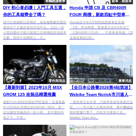
車輛維護教學
新車．絕版車
DIY 初心者必讀｜入門工具五選，
Honda 申請 CB 及 CBR400R
你的工具箱齊全了嗎？
FOUR 商標，新款四缸中型車型
的前奏？
現代社會網路社群興起，為各種興趣的愛好
Honda在今年6月悄悄為經典車款名稱
者提供了大量的資訊交流平台。 以往一些
「CB」申請商標，緊接著又在8月申請了
小眾的愛好可能只能靠口耳相傳或是找紙本
「CBR400R FOUR」，引發車迷熱議。CB
文獻，而現今在網路上，大...
這個名稱自195...
零件與用品
賽事消息
【最新到貨】2023年10月 MSX
【全日本公路賽2026第4站筑波】
GROM 125 改裝品精選推薦
Webike Team Norick市川速人帶
傷參賽×後煞車失靈仍完賽×JP-
喜歡FUN BIKE的朋友們照過來！這邊推薦
「後煞車完全失靈，只能單靠前煞車跑完全
您 HONDA 所推出的GROM／MSX，是一
程」——市川速人在賽前摔車、賽中機械故
SPORT National第7名
款玩樂性質極高的一款小車。 其可愛的外
障的雙重打擊下，仍咬牙完賽第七名。
表之下，不管...
Webike Team Nor...