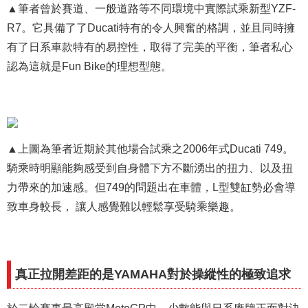
▲
筆者曾於賽道、一般道路等不同環境中實際試乘新型YZF-
R7。它具備了了Ducati特有的令人興奮的格調，並且同時擁
有了日系車款特有的易控性，取得了完美的平衡，筆者私心
認為這就是Fun Bike的理想型態。
▲
上圖為筆者近期於其他場合試乘之2006年式Ducati 749。
騎乘時明顯能夠感受到自身體下方不斷湧出的扭力、以及扭
力帶來的加速感。但749的問題出在車體，L型雙缸勢必會導
致車身較長， 讓人感覺難以輕鬆享受騎乘樂趣。
真正拉開差距的是YAMAHA對於操縱性的極致追求