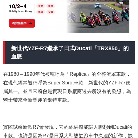
新世代YZF-R7繼承了日式Ducati「TRX850」的
血脈
在1980～1990年代被稱呼為「Replica」的全整流罩車款，
在現代經常被稱呼為Super Sprot車款。新世代的YZF-R7便
屬其一。並且它將會是實現日系廠商過去所沒有的發想，為
騎士帶來全新樂趣的獨特車款。
實際試乘新款R7會發現，它的馳騁感能讓人聯想到Ducati的
車款。也許是因為R7是日系大型雙缸跑車中久違的新作，缺