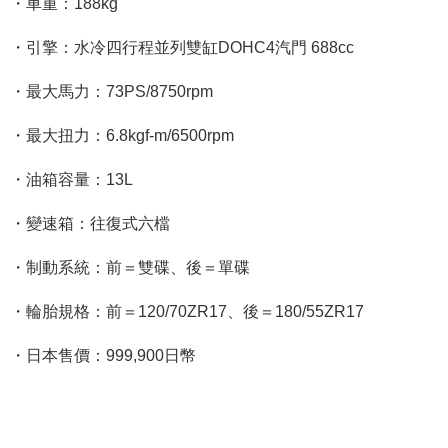
・車重：188kg
・引擎：水冷四行程並列雙缸DOHC4汽門 688cc
・最大馬力：73PS/8750rpm
・最大扭力：6.8kgf-m/6500rpm
・油箱容量：13L
・變速箱：往復式六檔
・制動系統：前＝雙碟、後＝單碟
・輪胎規格：前＝120/70ZR17、後＝180/55ZR17
・日本售價：999,900日幣