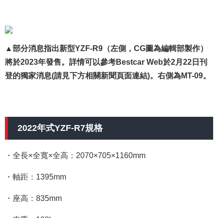
▲部分消息指出新型YZF-R9（左側，CG圖為編輯部製作）
將於2023年發售。詳情可以參考Bestcar Web於2月22日刊
登的獨家消息(請見下方相關新聞頁面連結)。右側為MT-09。
2022年式YZF-R7規格
・全長×全寬×全高：2070×705×1160mm
・軸距：1395mm
・座高：835mm