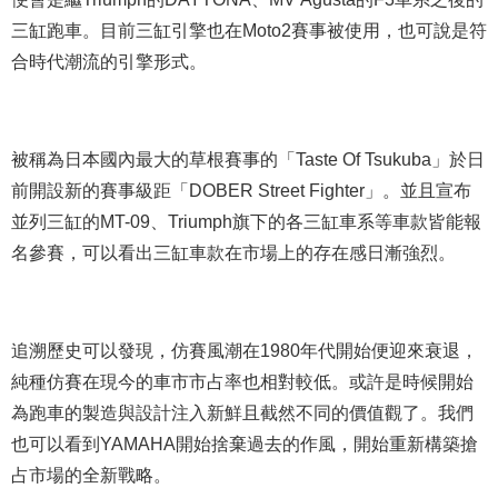
三缸跑車。目前三缸引擎也在Moto2賽事被使用，也可說是符
合時代潮流的引擎形式。
被稱為日本國內最大的草根賽事的「Taste Of Tsukuba」於日
前開設新的賽事級距「DOBER Street Fighter」。並且宣布
並列三缸的MT-09、Triumph旗下的各三缸車系等車款皆能報
名參賽，可以看出三缸車款在市場上的存在感日漸強烈。
追溯歷史可以發現，仿賽風潮在1980年代開始便迎來衰退，
純種仿賽在現今的車市市占率也相對較低。或許是時候開始
為跑車的製造與設計注入新鮮且截然不同的價值觀了。我們
也可以看到YAMAHA開始捨棄過去的作風，開始重新構築搶
占市場的全新戰略。