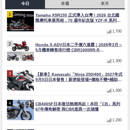
今日
本週
本月
Yamaha XSR155 正式導入台灣！2026 台北國
際摩托車展亮相，70 週年紀念版 YZF-R 系列限
量追加販售
1,700
Honda X-ADV日本二手價六連霸｜2026年3月～
5月機車轉售排行榜 CBR1000RR-R
FIREBLADE SP首度躋身前十
1,300
【新車】Kawasaki「Ninja 250/400」2027年式
9月5日日本發售！新塗裝登場×價格不變×輔助滑
動式離合器×LED頭燈標配
1,300
CB400SF日本復活熱潮再起！本田「CB」系列
67年傳奇解密 與CBR差異一次搞懂
1,200