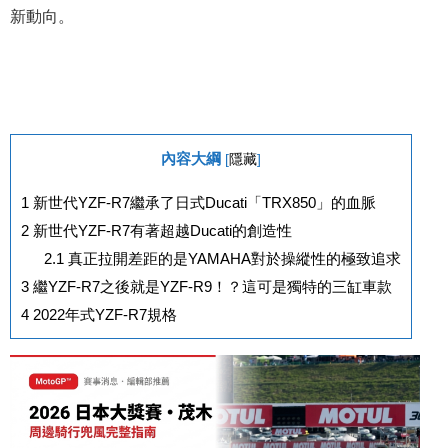
新動向。
內容大綱
[
隱藏
]
1
新世代YZF-R7繼承了日式Ducati「TRX850」的血脈
2
新世代YZF-R7有著超越Ducati的創造性
2.1
真正拉開差距的是YAMAHA對於操縱性的極致追求
3
繼YZF-R7之後就是YZF-R9！？這可是獨特的三缸車款
4
2022年式YZF-R7規格