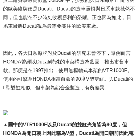
於二輪賽事最高殿堂MotoGP中，少數能與日系廠牌正面對決
的歐美廠牌便是Ducati。Ducati的造車邏輯與日系車款截然不
同，但也能在不少時刻收穫勝利的榮耀。正也因為如此，日
系車廠將Ducati視為最需要關注的歐美車廠。
因此，各大日系廠牌對於Ducati的研究未曾停下，舉例而言
HONDA曾經以Ducati特殊的車架構造為藍圖，推出市售車
款。那便是在1997推出，使用無樞軸式車架的VTR1000F。
使用的引擎為HONDA相當自豪的90度V型雙缸。與Ducati的
L型雙缸相似，但車架為鋁合金製造，有所差異。
▲圖中的VTR1000F以及Ducati的雙缸夾角皆為90度，但
HONDA為開口朝上因此稱為V型，Ducati為開口朝前因此稱