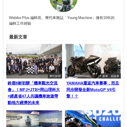
Webike Plus 編輯長。摩托車雜誌「Young Machine」擁有10年的
編輯工作經驗
最新文章
摩托新聞
新車．絕版車
鈴鹿8耐初辦「機車觀光交流
YAMAHA重返汽車賽事，而且
會」！MFJ×JTB×岡山理科大
同步開發全新MotoGP V4引
×經產省47人共議機車旅遊帶
擎！？
動地方經濟的未來