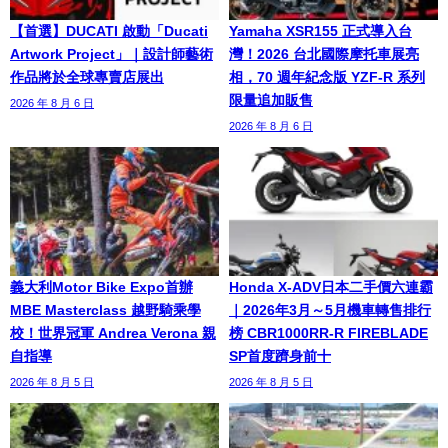
【首選】DUCATI 啟動「Ducati
Yamaha XSR155 正式導入台
Artwork Project」｜設計師藝術
灣！2026 台北國際摩托車展亮
作品將於全球專賣店展出
相，70 週年紀念版 YZF-R 系列
限量追加販售
2026 年 8 月 6 日
2026 年 8 月 6 日
義大利Motor Bike Expo首辦
Honda X-ADV日本二手價六連霸
MBE Masterclass 越野騎乘學
｜2026年3月～5月機車轉售排行
校！世界冠軍 Andrea Verona 親
榜 CBR1000RR-R FIREBLADE
自指導
SP首度躋身前十
2026 年 8 月 5 日
2026 年 8 月 5 日