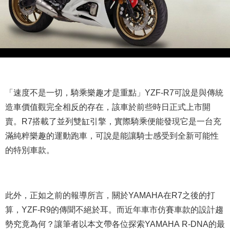
「速度不是一切，騎乘樂趣才是重點」YZF-R7可說是與傳統
造車價值觀完全相反的存在，該車於前些時日正式上市開
賣。R7搭載了並列雙缸引擎，實際騎乘便能發現它是一台充
滿純粹樂趣的運動跑車，可說是能讓騎士感受到全新可能性
的特別車款。
此外，正如之前的報導所言，關於YAMAHA在R7之後的打
算，YZF-R9的傳聞不絕於耳。而近年車市仿賽車款的設計趨
勢究竟為何？讓筆者以本文帶各位探索YAMAHA R-DNA的最