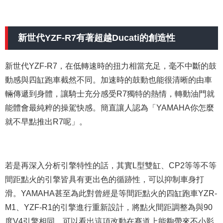
新世代YZF-R7有著超越Ducati的創造性
新世代YZF-R7，在低轉速時的扭力相當充足，毫不中斷的鼓
動感與四缸跑車截然不同。加速時的鼓動也能很清晰的由車
輛傳遞到身體，讓騎士充分感受R7獨特的熱情，轉動油門就
能體會最純粹的操駕快感。簡直讓人認為「YAMAHA你怎麼
就不早點推出R7呢」。
若是再深入分析引擎特性的話，其實L型雙缸、CP2等等不等
間距點火的引擎皆具有更出色的循跡性，可以抑制車身打
滑。YAMAHA甚至為此對曾經是等間距點火的四缸跑車YZR-
M1、YZF-R1的引擎進行重新設計，將點火間距調整為與90
度V4引擎相同，可以看出這項改動在賽道上能夠帶來不小影