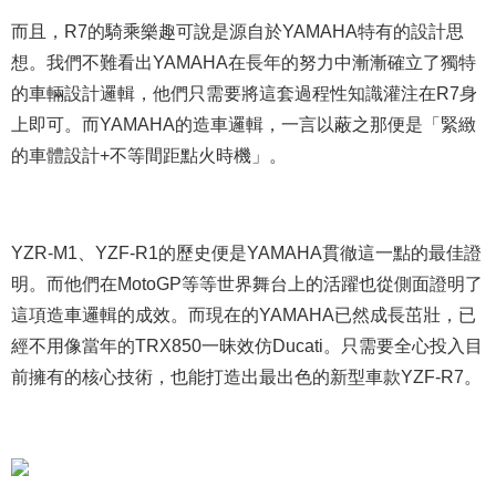
而且，R7的騎乘樂趣可說是源自於YAMAHA特有的設計思
想。我們不難看出YAMAHA在長年的努力中漸漸確立了獨特
的車輛設計邏輯，他們只需要將這套過程性知識灌注在R7身
上即可。而YAMAHA的造車邏輯，一言以蔽之那便是「緊緻
的車體設計+不等間距點火時機」。
YZR-M1、YZF-R1的歷史便是YAMAHA貫徹這一點的最佳證
明。而他們在MotoGP等等世界舞台上的活躍也從側面證明了
這項造車邏輯的成效。而現在的YAMAHA已然成長茁壯，已
經不用像當年的TRX850一昧效仿Ducati。只需要全心投入目
前擁有的核心技術，也能打造出最出色的新型車款YZF-R7。