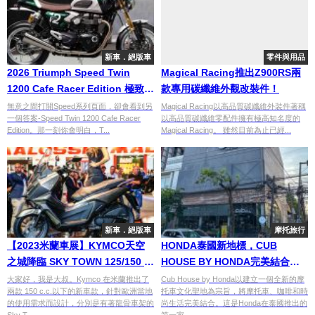
新車．絕版車
零件與用品
2026 Triumph Speed Twin
Magical Racing推出Z900RS兩
1200 Cafe Racer Edition 極致的
款專用碳纖維外觀改裝件！
英倫靈魂
無意之間打開Speed系列頁面，卻會看到另
Magical Racing以高品質碳纖維外裝件著稱
一個答案-Speed Twin 1200 Cafe Racer
以高品質碳纖維零配件擁有極高知名度的
Edition。那一刻你會明白，T...
Magical Racing。 雖然目前為止已經...
新車．絕版車
摩托旅行
【2023米蘭車展】KYMCO天空
HONDA泰國新地標，CUB
之城降臨 SKY TOWN 125/150 與
HOUSE BY HONDA完美結合摩
FILLY 50
托車、咖啡和時尚
大家好，我是大叔。Kymco 在米蘭推出了
Cub House by Honda以建立一個全新的摩
兩款 150 c.c.以下的新車款，針對歐洲當地
托車文化聖地為宗旨，將摩托車、咖啡和時
的使用需求而設計，分別是有著龍骨車架的
尚生活完美結合。這是Honda在泰國推出的