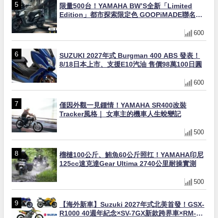
限量500台！YAMAHA BW’S全新「Limited
Edition」都市探索限定色 GOOPiMADE聯名包
同步登場
600
SUZUKI 2027年式 Burgman 400 ABS 發表！
8/18日本上市、支援E10汽油 售價98萬100日圓
600
僅因外觀一見鍾情！YAMAHA SR400改裝
Tracker風格｜ 女車主的機車人生蛻變記
500
榴槤100公斤、鮪魚60公斤照扛！YAMAHA印尼
125cc速克達Gear Ultima 2740公里耐操實測
500
【海外新車】Suzuki 2027年式北美首發！GSX-
R1000 40週年紀念×SV-7GX新款跨界車×RM-