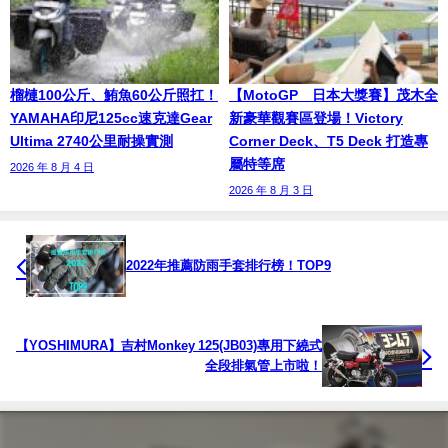
榴槤100公斤、鮪魚60公斤照扛！
【MotoGP™日本大獎賽】茂木全
YAMAHA印尼125cc速克達Gear
新豪華觀賽區登場！Victory
Ultima 2740公里耐操實測
Corner Deck、T5 Deck 打造專
屬特等席
2026 年 8 月 4 日
2026 年 8 月 3 日
2022年推薦防雨手套排行榜！TOP9
【YOSHIMURA】吉村Monkey 125(JB03)專用下繞式
全段排氣管上市啦！