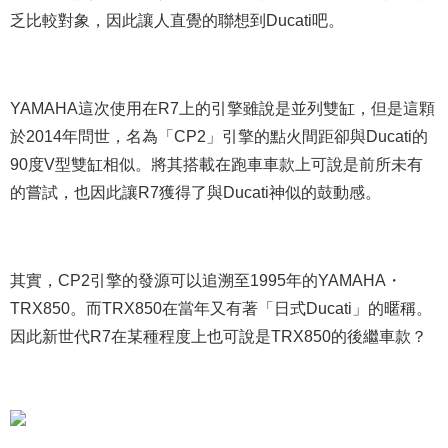
乏比較對象，因此讓人直覺的聯想到Ducati吧。
YAMAHA這次使用在R7上的引擎雖說是並列雙缸，但是這顆
於2014年問世，名為「CP2」引擎的點火間距卻與Ducati的
90度V型雙缸相似。將其搭載在跑車車款上可說是前所未有
的嘗試，也因此讓R7獲得了與Ducati神似的鼓動感。
其實，CP2引擎的發源可以追溯至1995年的YAMAHA・
TRX850。而TRX850在當年又有著「日式Ducati」的暱稱。
因此新世代R7在某種程度上也可說是TRX850的後繼車款？