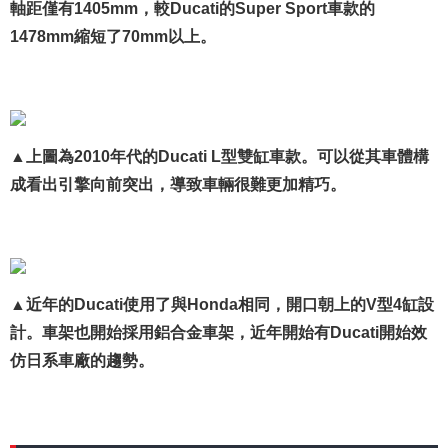
軸距僅有1405mm，較Ducati的Super Sport車款的
1478mm縮短了70mm以上。
▲上圖為2010年代的Ducati L型雙缸車款。可以從其車體構
成看出引擎向前突出，導致車輛很難更加精巧。
▲近年的Ducati使用了與Honda相同，開口朝上的V型4缸設
計。車架也開始採用鋁合金車架，近年開始有Ducati開始效
仿日系車廠的趨勢。