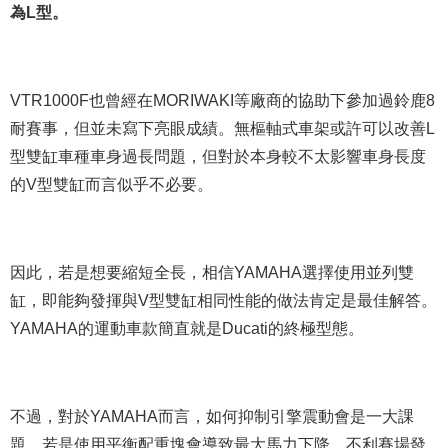
為L型。
VTR1000F也曾經在MORIWAKI等廠商的協助下參加過鈴鹿8
耐賽事，但並未寫下亮眼成績。無樞軸式車架或許可以改善L
型雙缸車種車身過長問題，但對於本身較不太影響車身長度
的V型雙缸而言似乎不必要。
因此，若是想要縮短全長，相信YAMAHA選擇使用並列雙
缸，即能夠發揮與V型雙缸相同性能的做法肯定是最佳解答。
YAMAHA的運動車款簡直就是Ducati的終極型態。
不過，對於YAMAHA而言，如何抑制引擎震動會是一大課
題。若是使用平衡配重塊會導致最大馬力下降，不利賽場發