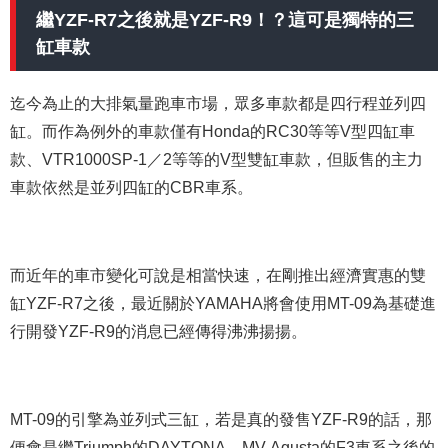
繼YZF-R7之後就是YZF-R9！？這可是獨特的三
缸車款
迄今為止的大排氣量跑車市場，眾多車款都是四行程並列四
缸。而作為例外的車款僅有Honda的RC30等等V型四缸車
款、VTR1000SP-1／2等等的V型雙缸車款，但販售的主力
車款依然是並列四缸的CBR車系。
而近年的車市變化可說是相當快速，在剛推出經濟實惠的雙
缸YZF-R7之後，最近關於YAMAHA將會使用MT-09為基礎進
行開發YZF-R9的消息已經傳得沸沸揚揚。
MT-09的引擎為並列式三缸，若是真的發售YZF-R9的話，那
便會是繼Triumph的DAYTONA、MV Agusta的F3車系之後的