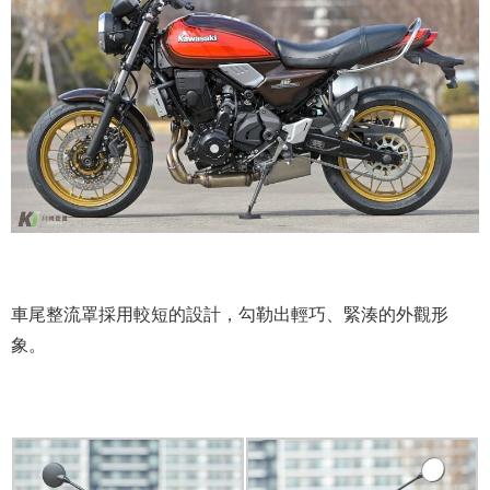
車尾整流罩採用較短的設計，勾勒出輕巧、緊湊的外觀形
象。