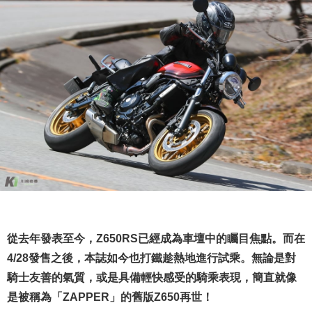
從去年發表至今，Z650RS已經成為車壇中的矚目焦點。而在
4/28發售之後，本誌如今也打鐵趁熱地進行試乘。無論是對
騎士友善的氣質，或是具備輕快感受的騎乘表現，
簡直就像
是被稱為「ZAPPER」的舊版Z650再世！