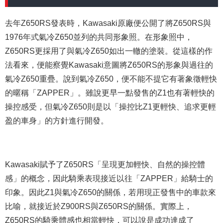
去年Z650RS發表時，Kawasaki原廠便公開了將Z650RS與
1976年式氣冷Z650並列的
共同
形象照。在形象照中，
Z650RS更採用了與氣冷Z650如出一轍的塗裝。從這樣的作
法看來，便能察覺Kawasaki意圖將Z650RS的形象與過往的
氣冷Z650重疊。說到氣冷Z650，便不能不提它有著象徵輕快
的暱稱「ZAPPER」。雖說更早一點發售的Z1也有著輕快的
操控感受，但氣冷Z650則是以「操控比Z1更輕快、追求更輕
盈的車身」的方針進行開發。
Kawasaki賦予了Z650RS「呈現更加輕快、自然的操控體
感」的概念，因此騎乘表現接近以往「ZAPPER」給騎士的
印象。因此Z1與氣冷Z650的關係，若用現正發售中的車款來
比喻，就
接近於
Z900RS與Z650RS的關係。實際上，
Z650RS的騎乘體感也相當輕快，可以說是成功達成了