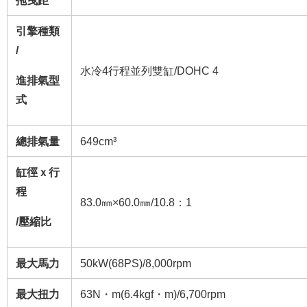
引擎種類
/
水冷4行程並列雙缸/DOHC 4
進排氣型
式
總排氣量
649cm³
缸徑ｘ行
程
83.0㎜×60.0㎜/10.8：1
/壓縮比
最大馬力
50kW(68PS)/8,000rpm
最大扭力
63N・m(6.4kgf・m)/6,700rpm