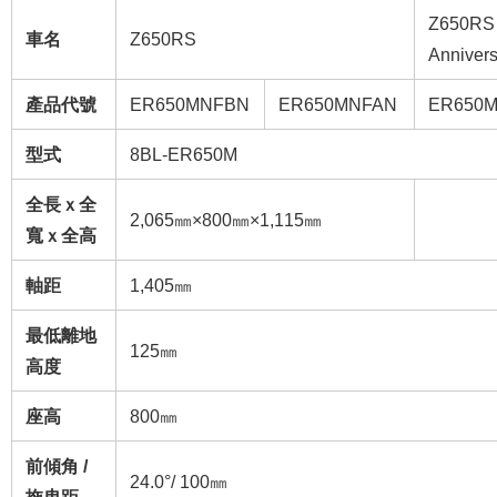
Z650RS 
車名
Z650RS
Annivers
產品代號
ER650MNFBN
ER650MNFAN
ER650
型式
8BL-ER650M
全長ｘ全
2,065㎜×800㎜×1,115㎜
寬ｘ全高
軸距
1,405㎜
最低離地
125㎜
高度
座高
800㎜
前傾角 /
24.0°/ 100㎜
拖曳距