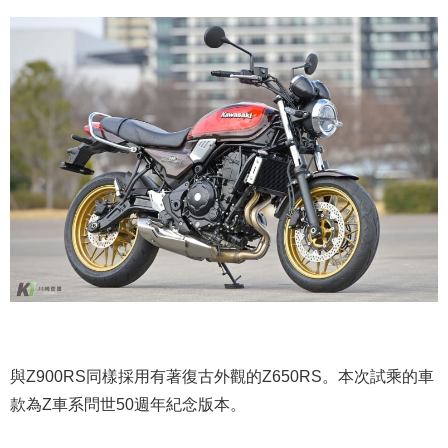
與Z900RS同樣採用有著復古外觀的Z650RS。本次試乘的車
款為Z車系問世50週年紀念版本。