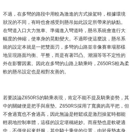
不過，在多彎的路段中用較為激進的方式操駕時，根據環境
狀況的不同，有時也會感受到懸吊如此設定所帶來的缺點。
在彎道入口大力煞車、準備進入彎道時，懸吊系統會進行大
幅度的伸縮，使車身的晃動變大。不過即使這麼說，懸吊系
統的設定本就是一把雙面刃，多彎的山路並非像賽車場那樣
地呈現
路面均衡、平整，而是有著凹凸、潮濕等等不定性的
外在影響因素。因此在多彎的山路上騎乘時，Z650RS較為柔
軟的懸吊設定也是相對友善的。
若要談論Z650RS的騎乘表現，肯定不能不提
及
騎乘姿勢，其
中的關鍵便是把手與座墊。Z650RS採用了寬廣的高平把，但
不會過寬也不會過高，因此無論是輕鬆或是激烈操駕時都能
輕易地控制車體，這樣的設定堪稱絕妙。而座墊也是軟硬適
中，不僅坐起來舒服，其中騎士乘坐的位置，由於座墊本身