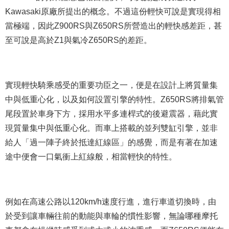
Kawasaki原廠所提出的概念。不過這份輕快可說是實現得相
當極端，因此Z900RS與Z650RS所營造出的輕快感差距，甚
至可說是高於Z1與氣冷Z650RS的差距。
實現輕快騎乘感受的重要功臣之一，便是
在
設計上將質量集
中與低重心化，以及
如何設置
引擎的特性。Z650RS將排氣管
尾段置於車身下方，採用水平多連桿式的後避震器，藉此實
現質量集中與低重心化。而車上搭載的並列雙缸引擎，並非
給人「過一陣子終於抵達紅線區」的感覺，而是有著在加速
途中便會一口氣衝上紅線般，相當輕快的特性。
例如在高速公路以120km/h速度行進，進行車道切換時，由
於受到讓車輛往前的動能與車輪的慣性影響，無論哪種摩托