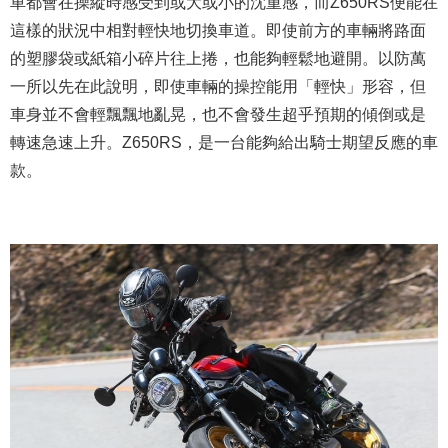
車都會在操縱時感受到或大或小的沈重感，而Z650RS便能在
這樣的狀況中相對輕快地切換車道。即使前方的車輛將路面
的塑膠袋或紙箱小碎片往上捲，也能夠輕鬆地避開。以防萬
一所以先在此說明，即使車輛的操控能用「輕快」形容，但
車身並不會輕飄飄地亂晃，也不會發生超乎預期的傾倒或是
轉速急速上升。Z650RS，是一台能夠給出騎士期望反應的車
款。