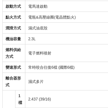
啟動方式
電馬達啟動
點火方式
電瓶&高壓線圈(電晶體點火)
潤滑方式
濕式油底殼
機油容量
2.3L
燃料供給
電子燃料噴射
方式
變速形式
常時咬合往復6檔 (國際6檔)
離合器形
濕式多片
式
1
2.437 (39/16)
檔