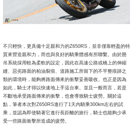
不只輕快，更具備十足親和力的Z650RS，並非僅靠輕盈的特
質來營造親和力，而也與良好的騎乘體感有所聯繫。由於懸
吊系統採用較為柔軟的設定，因此在高速公路或橋上的伸縮
縫、惡劣路面的柏油裂痕、道路施工所留下的不平整痕跡之
類的環境時，能夠將路面傳來的衝擊妥善吸收。也正是因為
如此，騎士才得以快速地上手這台車。並且一般而言，若是
不斷地承受路面傳來的衝擊，也會導致騎士疲勞。關於這
點，筆者本次對Z650RS進行了1天內騎乘300km左右的試
乘，並認為即使騎著它進行長距離的旅行，騎士也能夠少承
受一些路面衝擊所造成的疲勞。