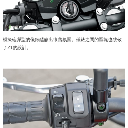
模擬砲彈型的儀錶醞釀出懷舊氛圍。儀錶之間的區塊也致敬
了Z1的設計。