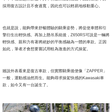
採用復古設計且不會過寬，因此也可以輕易地移動重心。
也就是說，能夠帶來舒暢體驗的騎乘姿勢，將促使車體和引
擎衍生出輕快感。再加上懸吊系統後，Z650RS可說是一輛將
輕快感、親和力有著將絕妙的平衡感融為一體的車款。正因
如此，筆者才會想要嘗試用較為激進的方式操駕。
雖說外表看來是復古車款，但實際騎乘後便像「ZAPPER」
一般，運動感油然而生。能夠尋求操駕快感的Kawasaki車
款，如今又有一台誕生了。