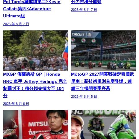
Pol Tarrés總成績第二×Kevin
分力拚積分龍頭
Gallais第四×Adventure
2026 年 8 月 7 日
Ultimate組
2026 年 8 月 7 日
MXGP 佛蘭德斯 GP｜Honda
MotoGP 2027開幕戰確定泰國武
HRC 車手 Jeffrey Herlings 完全
里南！新技術規則首度登場，連
制霸封王！積分領先擴大至 104
續三年揭開賽季序幕
分
2026 年 8 月 5 日
2026 年 8 月 6 日