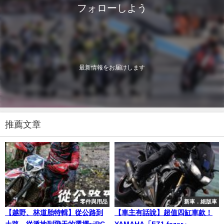
フォローしよう
最新情報をお届けします
推薦文章
零件與用品
新車．絕版車
【越野、林道胎特輯】從公路到
【車主有話說】超值四缸車款！
土路、從遁地到飛天的選擇~iRC
YAMAHA「FZ1 fazer」