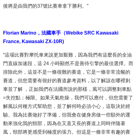
後將是由我們的37號比賽車拿下勝利。”
Florian Marino
，
法國車手（Webike SRC Kawasaki
France, Kawasaki ZX-10R)
“這場比賽對摩托車來說更加艱難，因為我們有這麼長的全油
門直線加速段，這 24 小時顯然不是善待引擎的最佳選擇。而
排除此外，這並不是一條很難的賽道，它是一條非常流暢的
賽道，但您需要有很好的賽道參考資料，以了解該在哪裡剎
車並了解
，正如我們在法國所說的那樣，風可以調整剎車點
=失控點；極限。如果天氣乾燥，我們可以應付，但您需要了
解風以何種方式幫助您，並了解何時必須小心，這取決於經
驗。我為比賽做好了準備，但我會在健身房做一些額外的運
動來強化我的頸部，因為在又直又長的賽道上同時伴隨著
風，頸部將更感受到極度的張力。但這是一條非常有趣的賽