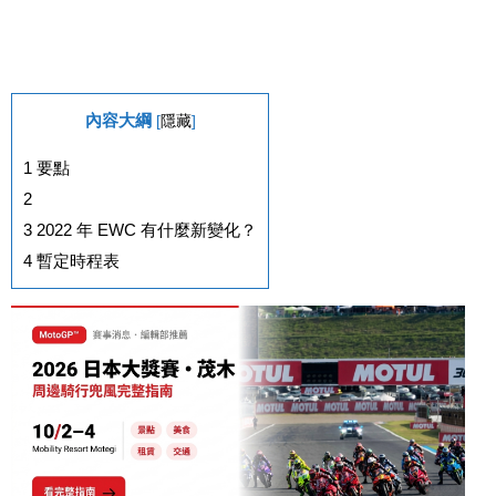
內容大綱
[
隱藏
]
1
要點
2
3
2022 年 EWC 有什麼新變化？
4
暫定時程表