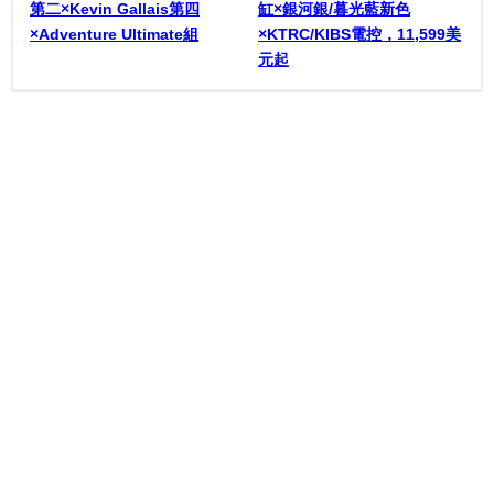
第二×Kevin Gallais第四
缸×銀河銀/暮光藍新色
×Adventure Ultimate組
×KTRC/KIBS電控，11,599美
元起