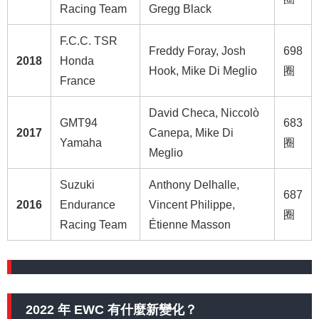
Racing Team
Gregg Black
F.C.C. TSR
Freddy Foray, Josh
698
2018
Honda
Hook, Mike Di Meglio
圈
France
David Checa, Niccolò
GMT94
683
2017
Canepa, Mike Di
Yamaha
圈
Meglio
Suzuki
Anthony Delhalle,
687
2016
Endurance
Vincent Philippe,
圈
Racing Team
Étienne Masson
2022 年 EWC 有什麼新變化？