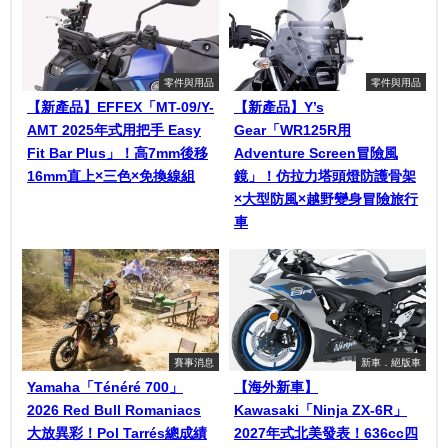
零件與用品
零件與用品
【新產品】EFFEX「MT-09/Y-
【新產品】Y’s
AMT 2025年式用把手 Easy
Gear「WR125R用
Fit Bar Plus」！高7mm後移
Adventure Screen冒險風
16mm直上×三色×免換線組
鏡」！仿拉力塔頭燈防護骨架
×大型防風×越野變身冒險旅行
車
賽事消息
新車．絕版車
Yamaha「Ténéré 700」
【海外新車】
2026 Red Bull Romaniacs
Kawasaki「Ninja ZX-6R」
大放異彩！Pol Tarrés總成績
2027年式北美發表！636cc四