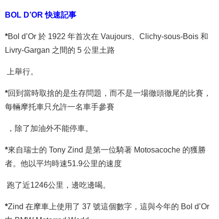
BOL D’OR
快速記事
*
Bol d’Or 於 1922 年首次在 Vaujours、Clichy-sous-Bois 和
Livry-Gargan 之間的 5 公里土路
上舉行。
*
回到當時取捨的是生存問題，而不是一場徹頭徹尾的比賽，
每輛摩托車只允許一名車手參賽
，除了加油外不能停車。
*
來自瑞士的 Tony Zind 是第一位騎著 Motosacoche 的獲勝
者。他以平均時速51.9公里的速度
跑了近1246公里，邊吃邊喝。
*
Zind 在摩車上使用了 37 號這個數字，這與今年的 Bol d’Or