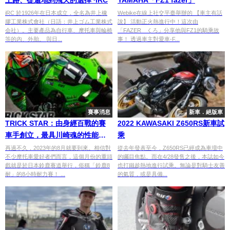
iRC 於1926年在日本成立，全名為井上橡
Webike在線上社交平臺舉辦的 【車主有話
膠工業株式會社（日語：井上ゴム工業株式
說】 活動正火熱進行中！這次由
会社）。主要產品為自行車、摩托車與輪椅
「FAZER くろ」分享他與FZ1的騎乘故
等的內、外胎。 與日...
事！ 透過車主對愛車-F...
賽事消息
新車．絕版車
TRICK STAR：由身經百戰的賽
2022 KAWASAKI Z650RS新車試
車手創立，最具川崎魂的性能改
乘
裝品牌！
再過不久，2023年的8月就要到來。相信對
從去年發表至今，Z650RS已經成為車壇中
不少摩托車愛好者們而言，這個月份的重頭
的矚目焦點。而在4/28發售之後，本誌如今
戲就是於日本鈴鹿賽道舉行，俗稱「鈴鹿8
也打鐵趁熱地進行試乘。無論是對騎士友善
耐」的8小時耐力賽！ ...
的氣質，或是具備...