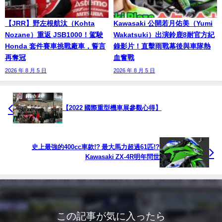
【JRR】野左根航汰（Kohta
Kawasaki 公開若月佑美（Yumi
Nozane）重返 JSB1000！駕駛
Wakatsuki）出演鈴鹿8耐官方紀
Honda 套件賽車挑戰廠車，誓言
錄影片！直擊雨戰幕後與車隊熱
再奪冠
血奮戰
2026 年 8 月 5 日
2026 年 8 月 5 日
【2022 國際重型機車展參觀心得】
史上最強的400cc車款!? 最大馬力超過61匹!?
Kawasaki ZX-4R明年問世
この記事が気に入ったら