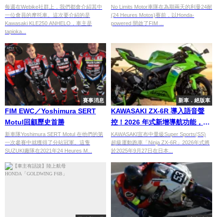
KAWASAKI「ANHELO」！
每週在Webike社群上，我們都會介紹其中
No Limits Motor車隊在為期兩天的利曼24耐
一位會員的摩托車。這次要介紹的是
(24 Heures Motos)賽前，以Honda-
Kawasaki KLE250 ANHELO，車主是
powered 開啟了FIM ...
tapioka...
賽事消息
新車．絕版車
FIM EWC／Yoshimura SERT
KAWASAKI ZX-6R 導入語音聲
Motul回顧歷史首勝
控！2026 年式新增導航功能，科
技感再升級
新車隊Yoshimura SERT Motul 在他們的第
KAWASAKI宣布中量級Super Sports(SS)
一次參賽中就獲得了分站冠軍。這隻
超級運動跑車「Ninja ZX-6R」2026年式將
SUZUKI廠隊在2021年24 Heures M...
於2025年9月27日在日本...