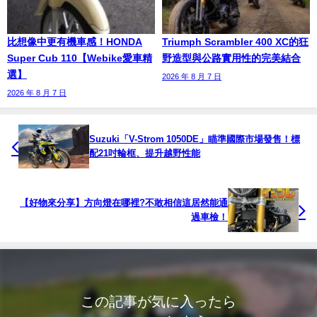
比想像中更有機車感！HONDA
Triumph Scrambler 400 XC的狂
Super Cub 110【Webike愛車精
野造型與公路實用性的完美結合
選】
2026 年 8 月 7 日
2026 年 8 月 7 日
Suzuki「V-Strom 1050DE」瞄準國際市場發售！標
配21吋輪框、提升越野性能
【好物來分享】方向燈在哪裡?不敢相信這居然能通
過車檢！
この記事が気に入ったら