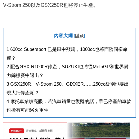
V‐Strom 250以及GSX250R也將停止生產。
內容大綱
[
隱藏
]
1
600cc Supersport 已是風中殘燭，1000cc也將面臨同樣命
運？
2
配合GSX-R1000R停產，SUZUKI也將從MotoGP和世界耐
力錦標賽中退出？
3
GSX250R、V‐Strom 250、GIXXER……250cc級別也要出
現大批停產潮？
4
摩托車業績亮眼，若汽車銷量也復甦的話，早已停產的車款
也極有可能浴火重生