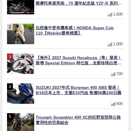
際摩托車展亮相，70 週年紀念版 YZF-R 系列限
量追加販售
1,600
比想像中更有機車感！HONDA Super Cub
110【Webike愛車精選】
1,000
【海外】2027 Suzuki Hayabusa（隼）發表！
新增 Special Edition 特仕版，全新珍珠白塗裝
與專屬配備登場
700
SUZUKI 2027年式 Burgman 400 ABS 發表！
8/18日本上市、支援E10汽油 售價98萬100日圓
400
Triumph Scrambler 400 XC的狂野造型與公路
實用性的完美結合