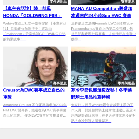
零件與用品
賽事消息
【車主有話說】陸上航母
MANA-AU Competition將參加
HONDA「GOLDWING F6B」
本週末的24小時Spa EWC 賽事
Webike在線上社交平臺舉辦的 【車主有話
這將是這支法國Formula EWC車隊在Spa-
說】 活動正火熱進行中！這次由
Francorchamps賽道上的第二次亮相，包
「mainboom」分享他與GOLDWING F6B
括日間和夜間壯觀賽事，去年他們在比賽中
的騎乘故事！...
獲得...
賽事消息
零件與用品
Creusot為EWC賽事成立自己的
寒冷季節也能溫暖探秘！冬季越
車隊
野騎士用品推薦特輯
Amandine Creusot 不僅正準備參加2024年
大家好～我是Webike裡負責越野主題的工
FIM EWC開幕賽，她還在為EWC賽事籌備
作人員，對於越野騎士經常會通過山區及河
自己的車隊。 作為EWC賽事的常規參賽...
床的越野路線來說，在冬天是非常寒冷的對
吧？會冷到讓人猶豫是不...