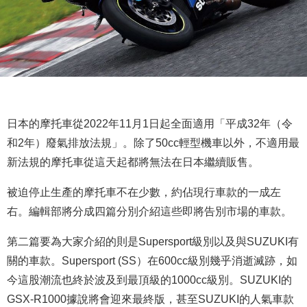
日本的摩托車從2022年11月1日起全面適用「平成32年（令
和2年）廢氣排放法規」。除了50cc輕型機車以外，不適用最
新法規的摩托車從這天起都將無法在日本繼續販售。
被迫停止生產的摩托車不在少數，約佔現行車款的一成左
右。編輯部將分成四篇分別介紹這些即將告別市場的車款。
第二篇要為大家介紹的則是Supersport級別以及與SUZUKI有
關的車款。Supersport (SS）在600cc級別幾乎消逝滅跡，如
今這股潮流也終於波及到最頂級的1000cc級別。SUZUKI的
GSX-R1000據說將會迎來最終版，甚至SUZUKI的人氣車款