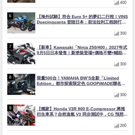
400
【海外試騎】符合 Euro 5+ 的夢幻二行程！VINS
Duecinquanta 登陸日本：前法拉利工程師打
造、碳纖維單體車架與 250cc 雙曲軸 V 雙全解
析
300
【新車】Kawasaki「Ninja 250/400」2027年式
9月5日日本發售！新塗裝登場×價格不變×輔助滑
動式離合器×LED頭燈標配
300
限量500台！YAMAHA BW’S全新「Limited
Edition」都市探索限定色 GOOPiMADE聯名包
同步登場
300
【獨家】Honda V3R 900 E-Compressor 將推
衍生車系？自然進氣 V3 同步測試中，CG 預想曝
光！
200