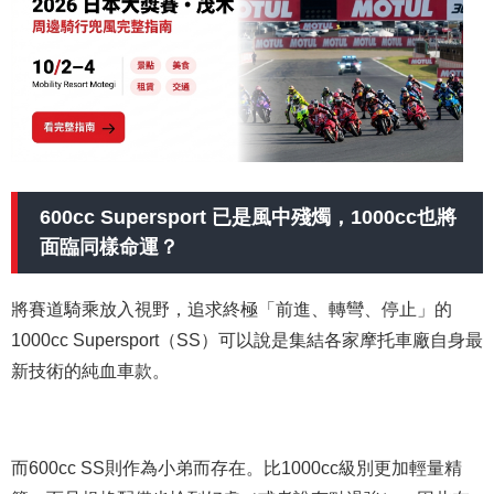
600cc Supersport 已是風中殘燭，1000cc也將
面臨同樣命運？
將賽道騎乘放入視野，追求終極「前進、轉彎、停止」的
1000cc Supersport（SS）可以說是集結各家摩托車廠自身最
新技術的純血車款。
而600cc SS則作為小弟而存在。比1000cc級別更加輕量精