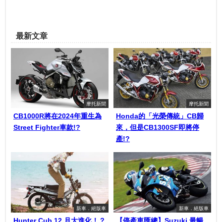
最新文章
摩托新聞
摩托新聞
CB1000R將在2024年重生為
Honda的「光榮傳統」CB歸
Street Fighter車款!?
來，但是CB1300SF即將停
產!?
新車．絕版車
新車．絕版車
Hunter Cub 12 月大進化！？
【停產車匯總】Suzuki 最暢