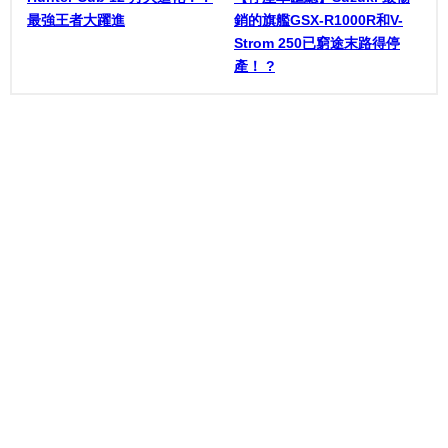
最強王者大躍進
銷的旗艦GSX-R1000R和V-
Strom 250已窮途末路得停
產！ ?