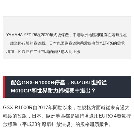
YAMAHA YZF-R6在2020年式後停產，不過歐洲地區卻還存在著無法在
一般道路行駛的賽道版。日本也因為賽道騎乘愛好者對YZF-R6的需求
增加，所以它在二手市場的價格也因此上漲。
配合GSX-R1000R停產，SUZUKI也將從
MotoGP和世界耐力錦標賽中退出？
GSX-R1000R自2017年問世以來，在規格方面就從未有過大
幅度的改版，日本、歐洲地區都是維持著適用EURO 4廢氣排
放標準（平成28年廢氣排放法規）的規格繼續販售。