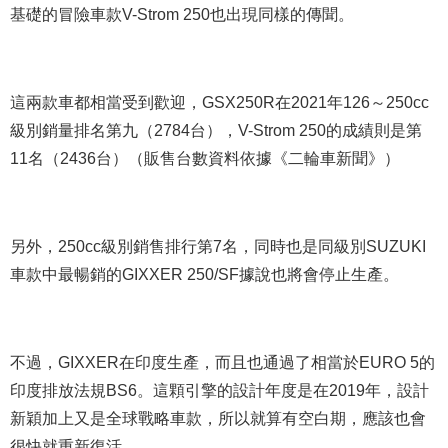
基礎的冒險車款V-Strom 250也出現同樣的傳聞。
這兩款車都相當受到歡迎，GSX250R在2021年126～250cc
級別銷量排名第九（2784台），V-Strom 250的成績則是第
11名（2436台）（販售台數資料依據《二輪車新聞》）
另外，250cc級別銷售排行第7名，同時也是同級別SUZUKI
車款中最暢銷的GIXXER 250/SF據說也將會停止生產。
不過，GIXXER在印度生產，而且也通過了相當於EURO 5的
印度排放法規BS6。這顆引擎的設計年度是在2019年，設計
新穎加上又是全球戰略車款，所以就算有空白期，應該也會
很快就重新復活。