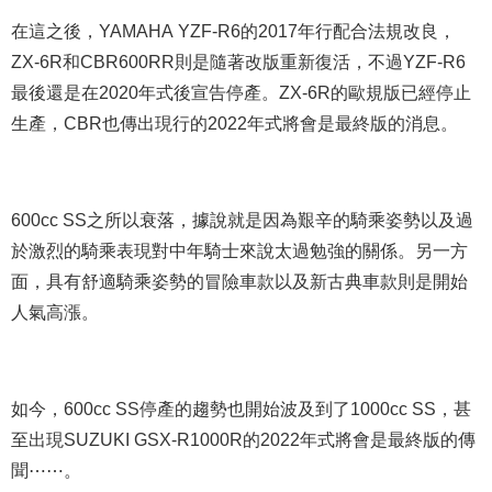
在這之後，YAMAHA YZF-R6的2017年行配合法規改良，
ZX-6R和CBR600RR則是隨著改版重新復活，不過YZF-R6
最後還是在2020年式後宣告停產。ZX-6R的歐規版已經停止
生產，CBR也傳出現行的2022年式將會是最終版的消息。
600cc SS之所以衰落，據說就是因為艱辛的騎乘姿勢以及過
於激烈的騎乘表現對中年騎士來說太過勉強的關係。另一方
面，具有舒適騎乘姿勢的冒險車款以及新古典車款則是開始
人氣高漲。
如今，600cc SS停產的趨勢也開始波及到了1000cc SS，甚
至出現SUZUKI GSX-R1000R的2022年式將會是最終版的傳
聞
⋯⋯
。