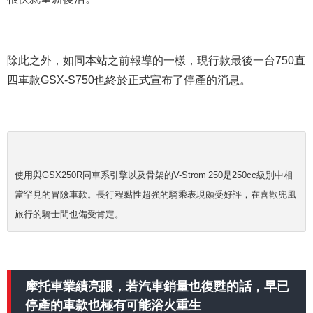
除此之外，如同本站之前報導的一樣，現行款最後一台750直
四車款GSX-S750也終於正式宣布了停產的消息。
使用與GSX250R同車系引擎以及骨架的V-Strom 250是250cc級別中相
當罕見的冒險車款。長行程黏性超強的騎乘表現頗受好評，在喜歡兜風
旅行的騎士間也備受肯定。
摩托車業績亮眼，若汽車銷量也復甦的話，早已
停產的車款也極有可能浴火重生