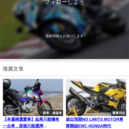
フォローしよう
最新情報をお届けします
推薦文章
新車．絕版車
賽事消息
【本週精選愛車】如果只能擁有
超出預期NO LIMITS MOTOR車
一台車，那就只能選擇
隊開啟EWC HONDA時代