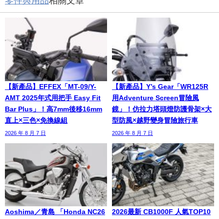
零件與用品
相關文章
【新產品】EFFEX「MT-09/Y-
【新產品】Y’s Gear「WR125R
AMT 2025年式用把手 Easy Fit
用Adventure Screen冒險風
Bar Plus」！高7mm後移16mm
鏡」！仿拉力塔頭燈防護骨架×大
直上×三色×免換線組
型防風×越野變身冒險旅行車
2026 年 8 月 7 日
2026 年 8 月 7 日
Aoshima／青島 「Honda NC26
2026最新 CB1000F 人氣TOP10