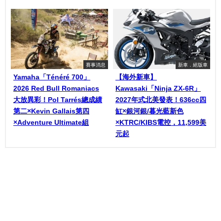
賽事消息
新車．絕版車
Yamaha「Ténéré 700」
【海外新車】
2026 Red Bull Romaniacs
Kawasaki「Ninja ZX-6R」
大放異彩！Pol Tarrés總成績
2027年式北美發表！636cc四
第二×Kevin Gallais第四
缸×銀河銀/暮光藍新色
×Adventure Ultimate組
×KTRC/KIBS電控，11,599美
元起