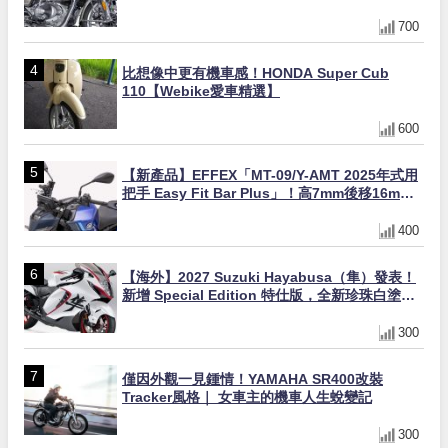
缸×虎眼指示燈×砲筒黑/戰艦藍兩色
700
比想像中更有機車感！HONDA Super Cub
110【Webike愛車精選】
600
【新產品】EFFEX「MT-09/Y-AMT 2025年式用
把手 Easy Fit Bar Plus」！高7mm後移16mm
直上×三色×免換線組
400
【海外】2027 Suzuki Hayabusa（隼）發表！
新增 Special Edition 特仕版，全新珍珠白塗裝
與專屬配備登場
300
僅因外觀一見鍾情！YAMAHA SR400改裝
Tracker風格｜ 女車主的機車人生蛻變記
300