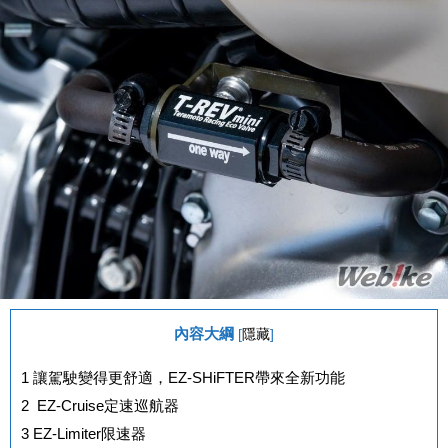
內容大綱
[
隱藏
]
1
讓駕駛變得更舒適，EZ-SHiFTER帶來全新功能
2
EZ-Cruise定速巡航器
3
EZ-Limiter限速器