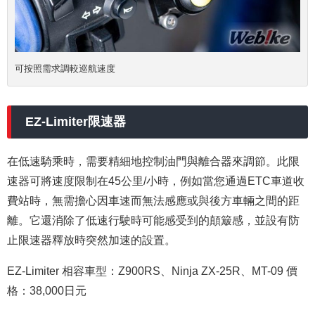
可按照需求調較巡航速度
EZ-Limiter限速器
在低速騎乘時，需要精細地控制油門與離合器來調節。此限
速器可將速度限制在45公里/小時，例如當您通過
ETC車道
收
費站時，無需擔心因車速而無法感應或與後方車輛之間的距
離。它還消除了低速行駛時可能感受到的顛簸感，並設有防
止限速器釋放時突然加速的設置。
EZ-Limiter 相容車型：Z900RS、Ninja ZX-25R、MT-09
價
格：38,000日元