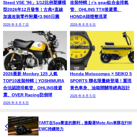
Steed VSE ’96」1/12比例塑膠模
改裝特輯｜r’s gear鈦合金排氣
型2026年12月發售！古典×直線
管、OHLINS TTX後避震、
加速改裝零件附屬×3,960日圓
HONDA頭燈整流罩
2026 年 8 月 7 日
2026 年 8 月 6 日
2026最新 Monkey 125 人氣
Honda Motocompo × SEIKO 5
TOP10改裝特輯｜YOSHIMURA
SPORTS 聯名限量錶登場！重現
合法認證排氣管、OHLINS後避
黃色車身、油箱開關等經典設計
震、OVER Racing防倒球
2026 年 8 月 5 日
2026 年 8 月 6 日
YART在Spa賽道的勝利，激勵著Moto Ain車隊在FIM
EWC持續努力