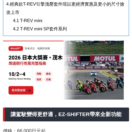
4
經典款T-REV引擎洩壓套件現以更經濟實惠及更小的尺寸搶
攻上市
4.1
T-REV mini
4.2
T-REV mini SP套件系列
讓駕駛變得更舒適，EZ-SHiFTER帶來全新功能
價格：66,000日元起