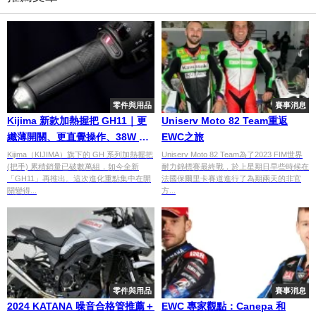
零件與用品
賽事消息
Kijima 新款加熱握把 GH11｜更
Uniserv Moto 82 Team重返
纖薄開關、更直覺操作、38W 強
EWC之旅
勁加熱，三大升級一次看
Kijima（KIJIMA）旗下的 GH 系列加熱握把
Uniserv Moto 82 Team為了2023 FIM世界
(把手) 累積銷量已破數萬組，如今全新
耐力錦標賽最終戰，於上星期日早些時候在
「GH11」再推出。這次進化重點集中在開
法國保爾里卡賽道進行了為期兩天的非官
關變得...
方...
零件與用品
賽事消息
2024 KATANA 噪音合格管推薦＋
EWC 專家觀點：Canepa 和