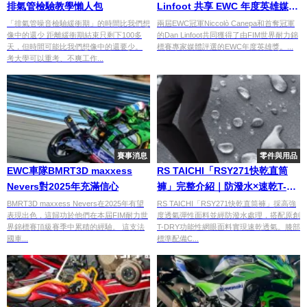
排氣管檢驗教學懶人包
Linfoot 共享 EWC 年度英雄媒體
榮譽
「排氣管噪音檢驗緩衝期」的時間比我們想
兩屆EWC冠軍Niccolò Canepa和首奪冠軍
像中的還少 距離緩衝期結束只剩下100多
的Dan Linfoot共同獲得了由FIM世界耐力錦
天，但時間可能比我們想像中的還要少。
標賽專家媒體評選的EWC年度英雄獎。...
考大學可以重考、不爽工作...
賽事消息
零件與用品
EWC車隊BMRT3D maxxess
RS TAICHI「RSY271快乾直筒
Nevers對2025年充滿信心
褲」完整介紹｜防潑水×速乾T-
DRY面料，梅雨季到盛夏都好用
BMRT3D maxxess Nevers在2025年有望
RS TAICHI「RSY271快乾直筒褲」採高強
表現出色，這歸功於他們在本屆FIM耐力世
度透氣彈性面料並經防潑水處理，搭配原創
的萬能騎士防摔褲
界錦標賽頂級賽季中累積的經驗。 這支法
T-DRY功能性網眼面料實現速乾透氣。膝部
國車...
標準配備C...