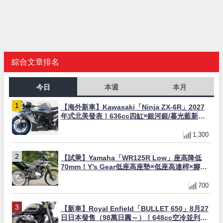
綜合文章排名
今日
本週
本月
【海外新車】Kawasaki「Ninja ZX-6R」2027
年式北美發表！636cc四缸×銀河銀/暮光藍新色
×KTRC/KIBS電控，11,599美元起
1,300
【試乘】Yamaha「WR125R Low」座高降低
70mm！Y’s Gear低座高座墊×低座高連桿×腳踏
著地感大幅改善，越野初學者推薦
700
【新車】Royal Enfield「BULLET 650」8月27
日日本發售（98萬日圓～）！648cc空冷並列雙