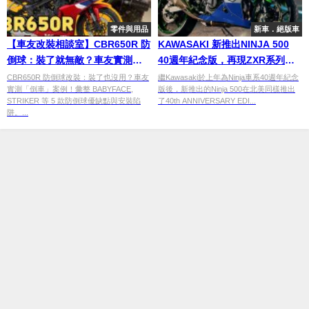
零件與用品
新車．絕版車
【車友改裝相談室】CBR650R 防
KAWASAKI 新推出NINJA 500
倒球：裝了就無敵？車友實測
40週年紀念版，再現ZXR系列經
「原地倒車」防護力與安裝陷阱
典配色
CBR650R 防倒球改裝：裝了也沒用？車友
繼Kawasaki於上年為Ninja車系40週年紀念
實測「倒車」案例！彙整 BABYFACE,
版後，新推出的Ninja 500在北美同樣推出
｜台日車友評價匯總
STRIKER 等 5 款防倒球優缺點與安裝陷
了40th ANNIVERSARY EDI...
阱。...