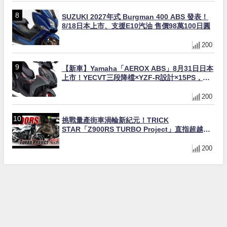
SUZUKI 2027年式 Burgman 400 ABS 發表！
8/18日本上市、支援E10汽油 售價98萬100日圓
200
【新車】Yamaha「AEROX ABS」8月31日日本
上市！YECVT三段降檔×YZF-R設計×15PS，最
接近超跑的155cc速克達
200
挑戰量產街車渦輪新紀元！TRICK
STAR「Z900RS TURBO Project」直指超越
Ducati Superleggera性能
200