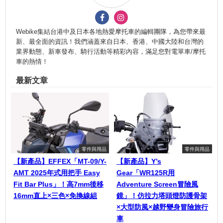
Webike集結台港中及日本各地熱愛摩托車的編輯團隊，為您帶來最
新、最全面的資訊！我們涵蓋來自日本、香港、中國大陸和台灣的
業界動態、新車發布、騎行活動等精彩內容，滿足您對電單車/摩托
車的熱情！
最新文章
零件與用品
零件與用品
【新產品】EFFEX「MT-09/Y-
【新產品】Y’s
AMT 2025年式用把手 Easy
Gear「WR125R用
Fit Bar Plus」！高7mm後移
Adventure Screen冒險風
16mm直上×三色×免換線組
鏡」！仿拉力塔頭燈防護骨架
×大型防風×越野變身冒險旅行
車