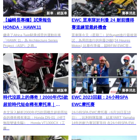
新車．絕版車
賽事消息
【編輯長專欄】試乘報告
EWC 眾車隊於利曼 24 耐前獲得
HONDA・HAWK11
賽道練習最終機會
繼承了Africa Twin騎乘感受的運動街車
眾車隊今天（星期二）於Bugatti進行最後測
「HAWK 11」為 Architecture Series
試，為周四進行的利曼24耐(24 Heures
Project（ASP）之商...
Motos) 比賽作準備，屆時FIM EWC世...
新車．絕版車
賽事消息
時代沒跟上的傳奇！2000年代5款
EWC 2023回顧：24小時SPA
超前時代短命稀有摩托車｜
EWC摩托賽
Honda DN-01、Harley-
本文深入解析2000年代5款因概念超前而短
24小時SPA EWC摩托賽（6月16日至18
命的傳奇稀有車款：Honda DN-01（HFT
日），比利時隊取勝，結束YART Yamaha
Davidson Rocker C等完整介紹 |
無段變速先驅）、Honda VT1300CX（工
14年的耐力賽冠軍等待 在24小時SPA EW...
Webike Moto Guide
廠...