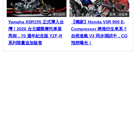
摩托新聞
新車．絕版車
Yamaha XSR155 正式導入台
【獨家】Honda V3R 900 E-
灣！2026 台北國際摩托車展
Compressor 將推衍生車系？
亮相，70 週年紀念版 YZF-R
自然進氣 V3 同步測試中，CG
系列限量追加販售
預想曝光！