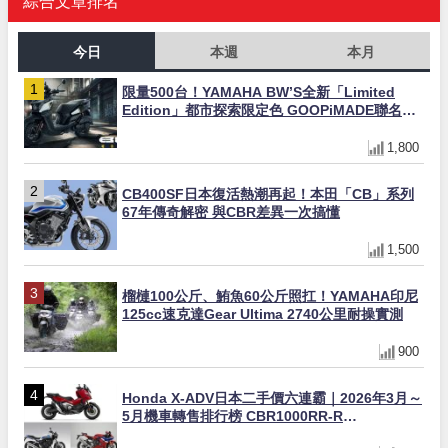
綜合文章排名
今日
本週
本月
限量500台！YAMAHA BW’S全新「Limited
Edition」都市探索限定色 GOOPiMADE聯名包
同步登場
1,800
CB400SF日本復活熱潮再起！本田「CB」系列
67年傳奇解密 與CBR差異一次搞懂
1,500
榴槤100公斤、鮪魚60公斤照扛！YAMAHA印尼
125cc速克達Gear Ultima 2740公里耐操實測
900
Honda X-ADV日本二手價六連霸｜2026年3月～
5月機車轉售排行榜 CBR1000RR-R
FIREBLADE SP首度躋身前十