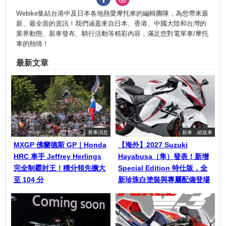
Webike集結台港中及日本各地熱愛摩托車的編輯團隊，為您帶來最
新、最全面的資訊！我們涵蓋來自日本、香港、中國大陸和台灣的
業界動態、新車發布、騎行活動等精彩內容，滿足您對電單車/摩托
車的熱情！
最新文章
賽事消息
新車．絕版車
MXGP 佛蘭德斯 GP｜Honda
【海外】2027 Suzuki
HRC 車手 Jeffrey Herlings
Hayabusa（隼）發表！新增
完全制霸封王！積分領先擴大
Special Edition 特仕版，全
至 104 分
新珍珠白塗裝與專屬配備登場