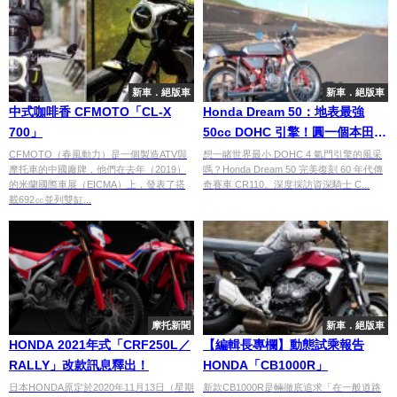
新車．絕版車
新車．絕版車
中式咖啡香 CFMOTO「CL-X
Honda Dream 50：地表最強
700」
50cc DOHC 引擎！圓一個本田
60 年代的賽車夢
CFMOTO（春風動力）是一個製造ATV與
想一睹世界最小 DOHC 4 氣門引擎的風采
摩托車的中國廠牌，他們在去年（2019）
嗎？Honda Dream 50 完美復刻 60 年代傳
的米蘭國際車展（EICMA）上，發表了搭
奇賽車 CR110。深度採訪資深騎士 C...
載692㏄並列雙缸...
摩托新聞
新車．絕版車
HONDA 2021年式「CRF250L／
【編輯長專欄】動態試乘報告
RALLY」改款訊息釋出！
HONDA「CB1000R」
日本HONDA原定於2020年11月13日（星期
新款CB1000R是輛徹底追求「在一般道路