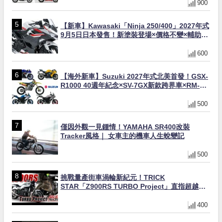
900
【新車】Kawasaki「Ninja 250/400」2027年式
9月5日日本發售！新塗裝登場×價格不變×輔助滑
動式離合器×LED頭燈標配
600
【海外新車】Suzuki 2027年式北美首發！GSX-
R1000 40週年紀念×SV-7GX新款跨界車×RM-
Z450 Ken Roczen冠軍套件
500
僅因外觀一見鍾情！YAMAHA SR400改裝
Tracker風格｜ 女車主的機車人生蛻變記
500
挑戰量產街車渦輪新紀元！TRICK
STAR「Z900RS TURBO Project」直指超越
Ducati Superleggera性能
400