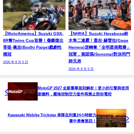
【MotoAmerica】Suzuki GSX-
【NHRA】Suzuki Hayabusa鈴
8R奪Twins Cup首勝！傷癒復出
木隼二連霸！蓋吉·赫雷拉(Gage
菩提·佩吉(Bodhi Paige)戲劇性
Herrera)逆轉奪「全明星挑戰賽」
摘冠
冠軍，索諾瑪(Sonoma)對決同門
師兄弟
2026 年 8 月 5 日
2026 年 8 月 5 日
MotoGP 2027 全新賽事規則解析！更小的引擎與使用
新燃料，嚴格控制空力套件與禁止部份電控
Kawasaki Webike Trickstar 車隊在利曼24小時耐力
賽中勇奪第四！