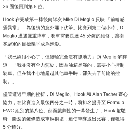
26 圈後回到第 8 位。
Hook 在完成第一棒後向隊友 Mike Di Meglio 反映 「前輪感
覺異常」，為後續的意外埋下伏筆。比賽到第二個小時，Di
Meglio 遭遇嚴重摔車，賽車需要長達 45 分鐘的維修，讓衛
冕冠軍的目標幾乎成為泡影。
「我已經很小心了，但後輪完全沒有抓地力」Di Meglio 解釋
道：「我並沒有全力駕駛，因為油箱是滿的，需要小心控制
剎車。但在我小心地超越其他車手時，卻失去了前輪的控
制。」
儘管遭遇早期的挫折，Di Meglio、Hook 和 Alan Techer 齊心
協力，在比賽進入最後四分之一時，將排名提升至 Formula
EWC 組別的第八位。然而戲劇性的一幕發生了，Hook 駕駛
時，斷裂的鏈條造成車輛損壞，迫使車隊退出比賽，僅獲得
5 分積分。