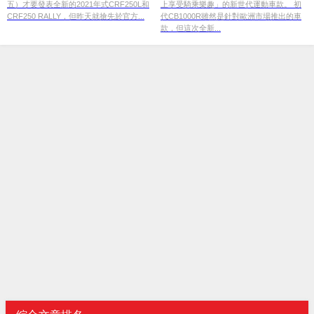
五）才要發表全新的2021年式CRF250L和
上享受騎乘樂趣」的新世代運動車款。 初
CRF250 RALLY，但昨天就搶先於官方...
代CB1000R雖然是針對歐洲市場推出的車
款，但這次全新...