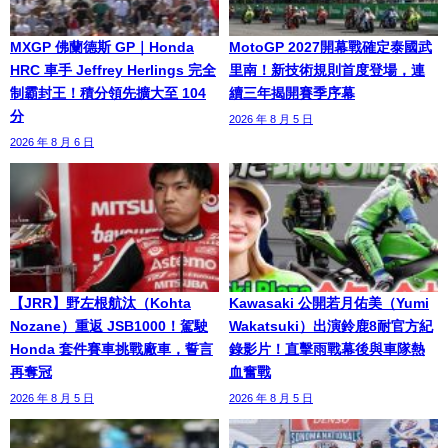
MXGP 佛蘭德斯 GP｜Honda
MotoGP 2027開幕戰確定泰國武
HRC 車手 Jeffrey Herlings 完全
里南！新技術規則首度登場，連
制霸封王！積分領先擴大至 104
續三年揭開賽季序幕
分
2026 年 8 月 5 日
2026 年 8 月 6 日
【JRR】野左根航汰（Kohta
Kawasaki 公開若月佑美（Yumi
Nozane）重返 JSB1000！駕駛
Wakatsuki）出演鈴鹿8耐官方紀
Honda 套件賽車挑戰廠車，誓言
錄影片！直擊雨戰幕後與車隊熱
再奪冠
血奮戰
2026 年 8 月 5 日
2026 年 8 月 5 日