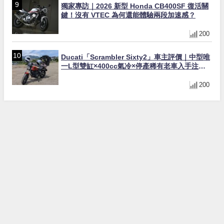
獨家專訪｜2026 新型 Honda CB400SF 復活關
鍵！沒有 VTEC 為何還能體驗兩段加速感？
200
Ducati「Scrambler Sixty2」車主評價｜中型唯
一L型雙缸×400cc氣冷×停產稀有老車入手注意
事項【Webike愛車精選】
200