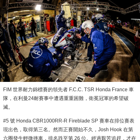
FIM 世界耐力錦標賽的領先者 F.C.C. TSR Honda France 車
隊，在利曼24耐賽事中遭遇重重困難，衛冕冠軍的希望破
滅。
#5 號 Honda CBR1000RR-R Fireblade SP 賽車在排位賽表
現出色，取得第三名。然而正賽開始不久，Josh Hook 在第
六圈發生輕微摔車，排名跌至第 26 位。經過艱苦追趕，才在