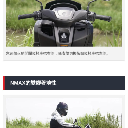
怠速熄火的開關位於車把右側，儀表盤切換按鈕位於車把左側。
NMAX的雙腳著地性