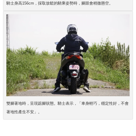
騎士身高156cm，採取放鬆的騎乘姿勢時，腳跟會稍微懸空。
雙腳著地時，呈現踮腳狀態。騎士表示，「車身輕巧，穩定性好，不會
著地性產生不安」。