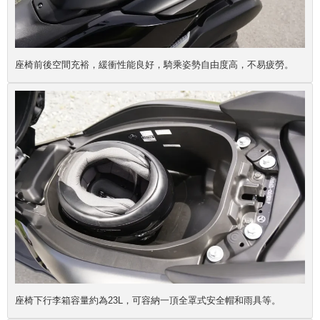
座椅前後空間充裕，緩衝性能良好，騎乘姿勢自由度高，不易疲勞。
座椅下行李箱容量約為23L，可容納一頂全罩式安全帽和雨具等。