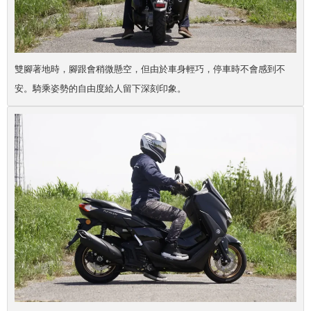
雙腳著地時，腳跟會稍微懸空，但由於車身輕巧，停車時不會感到不
安。騎乘姿勢的自由度給人留下深刻印象。