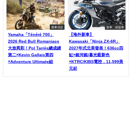
賽事消息
新車．絕版車
Yamaha「Ténéré 700」
【海外新車】
2026 Red Bull Romaniacs
Kawasaki「Ninja ZX-6R」
大放異彩！Pol Tarrés總成績
2027年式北美發表！636cc四
第二×Kevin Gallais第四
缸×銀河銀/暮光藍新色
×Adventure Ultimate組
×KTRC/KIBS電控，11,599美
元起