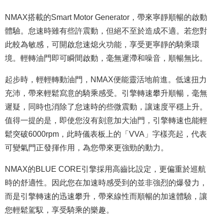
NMAX搭載的Smart Motor Generator，帶來寧靜順暢的啟動
體驗。怠速時雖有些許震動，但絕不至於造成不適。若您對
此較為敏感，可開啟怠速熄火功能，享受更寧靜的騎乘環
境。輕轉油門即可瞬間啟動，毫無遲滯和噪音，順暢無比。
起步時，輕輕轉動油門，NMAX便能靈活地前進。低速扭力
充沛，帶來輕鬆寫意的騎乘感受。引擎轉速攀升順暢，毫無
遲疑，同時也消除了怠速時的些微震動，讓速度平穩上升。
值得一提的是，即使您沒有刻意加大油門，引擎轉速也能輕
鬆突破6000rpm，此時儀表板上的「VVA」字樣亮起，代表
可變氣門正發揮作用，為您帶來更強勁的動力。
NMAX的BLUE CORE引擎採用高齒比設定，更偏重於巡航
時的舒適性。因此您在加速時感受到的並非強烈的爆發力，
而是引擎轉速的迅速攀升，帶來線性而順暢的加速體驗，讓
您輕鬆駕馭，享受騎乘的樂趣。