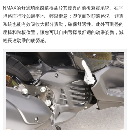
NMAX的舒適騎乘感還得益於其優異的前後避震系統。在平
坦路面行驶如履平地，輕鬆愜意；即使面對顛簸路況，避震
系統也能有效吸收大部分震動，確保舒適性。此外可調整的
座椅和踏板位置，讓您可以自由選擇最舒適的騎乘姿勢，減
輕長途騎乘的疲勞感。