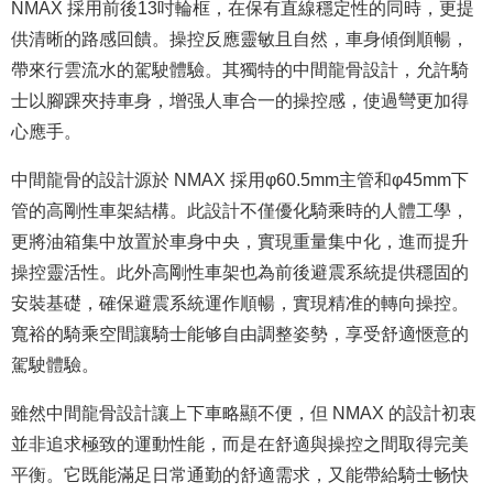
NMAX 採用前後13吋輪框，在保有直線穩定性的同時，更提
供清晰的路感回饋。操控反應靈敏且自然，車身傾倒順暢，
帶來行雲流水的駕駛體驗。其獨特的中間龍骨設計，允許騎
士以腳踝夾持車身，增强人車合一的操控感，使過彎更加得
心應手。
中間龍骨的設計源於 NMAX 採用φ60.5mm主管和φ45mm下
管的高剛性車架結構。此設計不僅優化騎乘時的人體工學，
更將油箱集中放置於車身中央，實現重量集中化，進而提升
操控靈活性。此外高剛性車架也為前後避震系統提供穩固的
安裝基礎，確保避震系統運作順暢，實現精准的轉向操控。
寬裕的騎乘空間讓騎士能够自由調整姿勢，享受舒適愜意的
駕駛體驗。
雖然中間龍骨設計讓上下車略顯不便，但 NMAX 的設計初衷
並非追求極致的運動性能，而是在舒適與操控之間取得完美
平衡。它既能滿足日常通勤的舒適需求，又能帶給騎士畅快