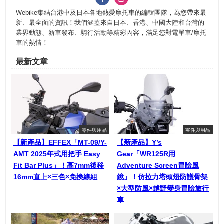
Webike集結台港中及日本各地熱愛摩托車的編輯團隊，為您帶來最
新、最全面的資訊！我們涵蓋來自日本、香港、中國大陸和台灣的
業界動態、新車發布、騎行活動等精彩內容，滿足您對電單車/摩托
車的熱情！
最新文章
零件與用品
零件與用品
【新產品】EFFEX「MT-09/Y-
【新產品】Y’s
AMT 2025年式用把手 Easy
Gear「WR125R用
Fit Bar Plus」！高7mm後移
Adventure Screen冒險風
16mm直上×三色×免換線組
鏡」！仿拉力塔頭燈防護骨架
×大型防風×越野變身冒險旅行
車