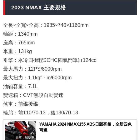
2023 NMAX 主要規格
全長×全寬×全高：1935×740×1160mm
軸距：1340mm
座高：765mm
車重：131kg
引擎：水冷四衝程SOHC四氣門單缸124cc
最大馬力：12PS/8000rpm
最大扭力：1.1kgf・m/6000rpm
油箱容量：7.1L
變速箱：CVT無段自動變速
煞車：前碟後碟
輪胎：前110/70-13，後130/70-13
YAMAHA 2024 NMAX155 ABS日版亮相，全新四色
可選
新車．絕版車