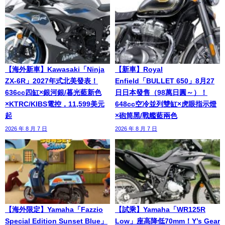
【海外新車】Kawasaki「Ninja
【新車】Royal
ZX-6R」2027年式北美發表！
Enfield「BULLET 650」8月27
636cc四缸×銀河銀/暮光藍新色
日日本發售（98萬日圓～）！
×KTRC/KIBS電控，11,599美元
648cc空冷並列雙缸×虎眼指示燈
起
×砲筒黑/戰艦藍兩色
2026 年 8 月 7 日
2026 年 8 月 7 日
【海外限定】Yamaha「Fazzio
【試乘】Yamaha「WR125R
Special Edition Sunset Blue」
Low」座高降低70mm！Y’s Gear