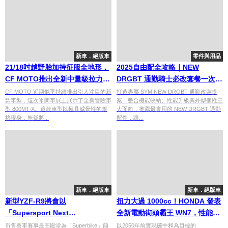
新車．絕版車
零件與用品
21/18吋越野胎加持征服全地形，
2025自由配全攻略｜NEW
CF MOTO推出全新中量級拉力車
DRGBT 通勤騎士必改套餐一次
型800MT-X
看！
CF MOTO 近期似乎持續推出引人注目的新
打造專屬 SYM NEW DRGBT 通勤改裝提
款車型，這次米蘭車展上展示了全新冒險車
案，整合機能收納、性能升級與外型個性三
型 800MT-X。這款車型以極具威脅性的規
大面向，推薦最實用的 NEW DRGBT 通勤
格現身，無疑將...
配件，讓...
新車．絕版車
新車．絕版車
新型YZF-R9將會以
扭力大過 1000cc！HONDA 發表
「Supersport Next
全新電動街頭霸王 WN7，性能媲
Generation」在WorldSSP亮
美燃油車
市售賽車賽事最高殿堂為「Superbike」簡
以2050年前實現碳中和為目標的