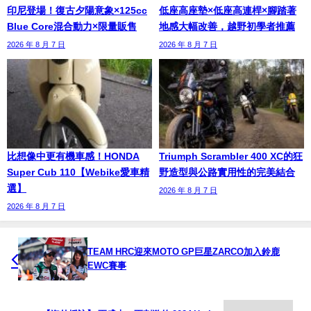
印尼登場！復古夕陽意象×125cc
低座高座墊×低座高連桿×腳踏著
Blue Core混合動力×限量販售
地感大幅改善，越野初學者推薦
2026 年 8 月 7 日
2026 年 8 月 7 日
比想像中更有機車感！HONDA
Triumph Scrambler 400 XC的狂
Super Cub 110【Webike愛車精
野造型與公路實用性的完美結合
選】
2026 年 8 月 7 日
2026 年 8 月 7 日
TEAM HRC迎來MOTO GP巨星ZARCO加入鈴鹿
EWC賽事