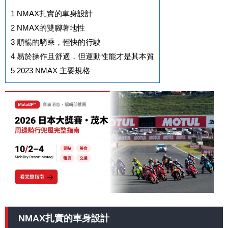
1
NMAX扎實的車身設計
2
NMAX的雙腳著地性
3
順暢的騎乘，輕快的行駛
4
易於操作且舒適，但運動性能才是其本質
5
2023 NMAX 主要規格
NMAX扎實的車身設計