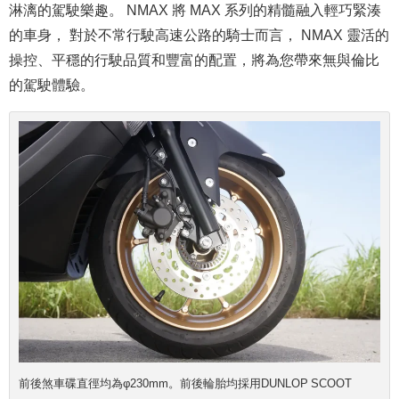
淋漓的駕駛樂趣。 NMAX 將 MAX 系列的精髓融入輕巧緊湊
的車身， 對於不常行駛高速公路的騎士而言， NMAX 靈活的
操控、平穩的行駛品質和豐富的配置，將為您帶來無與倫比
的駕駛體驗。
前後煞車碟直徑均為φ230mm。前後輪胎均採用DUNLOP SCOOT