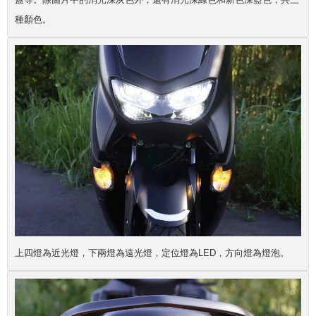
種顏色。
上四燈為近光燈，下兩燈為遠光燈，定位燈為LED，方向燈為燈泡。