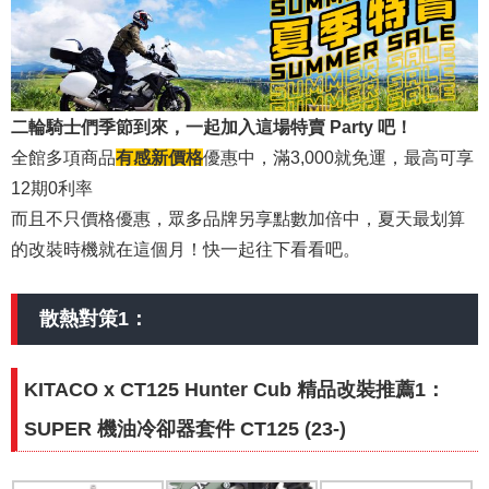
二輪騎士們季節到來，一起加入這場特賣 Party 吧！
全館多項商品
有感新價格
優惠中，滿3,000就免運，最高可享
12期0利率
而且不只價格優惠，眾多品牌另享點數加倍中，夏天最划算
的改裝時機就在這個月！快一起往下看看吧。
散熱對策1：
KITACO x CT125 Hunter Cub 精品改裝推薦1：
SUPER 機油冷卻器套件 CT125 (23-)