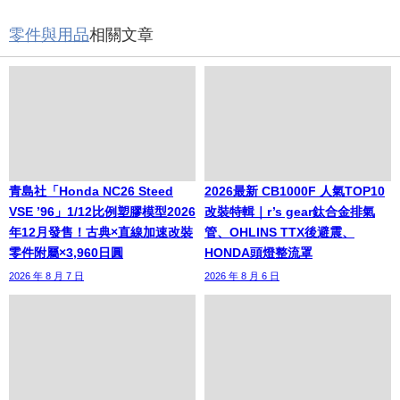
零件與用品
相關文章
青島社「Honda NC26 Steed
2026最新 CB1000F 人氣TOP10
VSE ’96」1/12比例塑膠模型2026
改裝特輯｜r’s gear鈦合金排氣
年12月發售！古典×直線加速改裝
管、OHLINS TTX後避震、
零件附屬×3,960日圓
HONDA頭燈整流罩
2026 年 8 月 7 日
2026 年 8 月 6 日