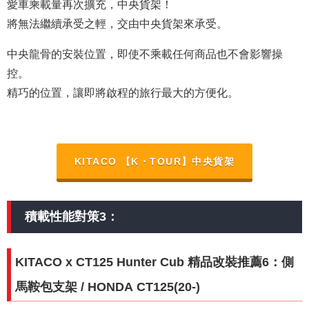
愛車乘載量再次擴充，中央貨架！
將無法繼續承受之輕，交由中央貨架來承受。
中央龍骨的安裝位置，即使不乘載任何商品也不會影響操
控。
精巧的位置，讓即將啟程的旅行最大的方便化。
KITACO 【K・TOUR】中央貨架
積載性能對策3：
KITACO x CT125 Hunter Cub 精品改裝推薦6：側
馬鞍包支架 / HONDA CT125(20-)