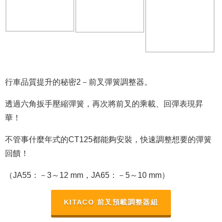
行車品質提升的秘密2－前叉彈簧調整器。
透過六角扳手壓縮彈簧，再次將前叉的乘載、回彈表現昇
華！
不管事什麼年式的CT125都能夠安裝，快速調整想要的彈簧
回饋！
（JA55：－3～12 mm，JA65：－5～10 mm）
KITACO 前叉預載調整器組