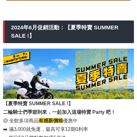
2024年6月促銷活動：【夏季特賣 SUMMER
SALE !】
【夏季特賣 SUMMER SALE !】
二輪騎士們季節到來，一起加入這場特賣 Party 吧！
🟡
全館多項商品
有感新價格
優惠中
➡️ 滿3,000就免運，最高可享12期0利率