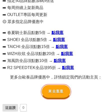
➡️ 指定50品牌點數加碼5倍送
➡️ 每周持續上架新商品
➡️ OUTLET專區每周更新
🟡 眾多指定品牌優惠中
➡️ 春夏騎士新品點數5倍 →
點我逛
➡️
SHOEI 全品項點數5倍 →
點我逛
➡️
TAICHI 全品項點數15倍 →
點我逛
➡️
WIZH欣炫 全品項點數20倍 →
點我逛
➡️
旭風防全品項點數10倍
→
點我逛
➡️
R2 SPEEDTEK全品項95折 →
點我逛
更多台歐泰品牌優惠中，詳情鎖定我們的活動主頁：
來去逛逛
這篇讚
0