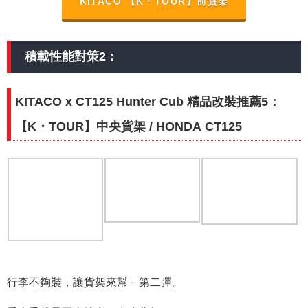
KITACO 【K・TOUR】前貨架
積載性能對策2：
KITACO x CT125 Hunter Cub 精品改裝推薦5：
【K・TOUR】中央貨架 / HONDA CT125
行李不夠裝，讓貨架來幫－第二彈。