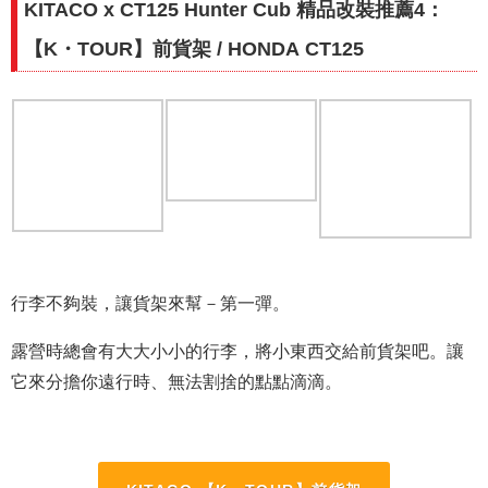
KITACO x CT125 Hunter Cub 精品改裝推薦4：
【K・TOUR】前貨架 / HONDA CT125
行李不夠裝，讓貨架來幫－第一彈。
露營時總會有大大小小的行李，將小東西交給前貨架吧。讓
它來分擔你遠行時、無法割捨的點點滴滴。