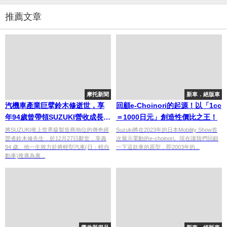
推薦文章
摩托新聞
新車．絕版車
汽機車產業巨擘鈴木修逝世，享
回顧e-Choinori的起源​！以「1cc
年94歲曾帶領SUZUKI營收成長十
＝1000日元」創造性價比之王！
倍
將SUZUKI推上世界級製造商地位的傳奇經
Suzuki將在2023年的日本Mobility Show首
營者鈴木修先生，於12月27日辭世，享壽
次展示電動的e-choinori。現在讓我們回顧
94 歲。他一生致力於將輕型汽車(日：軽自
一下這款車的原型，即2003年的...
動車)推廣為廣...