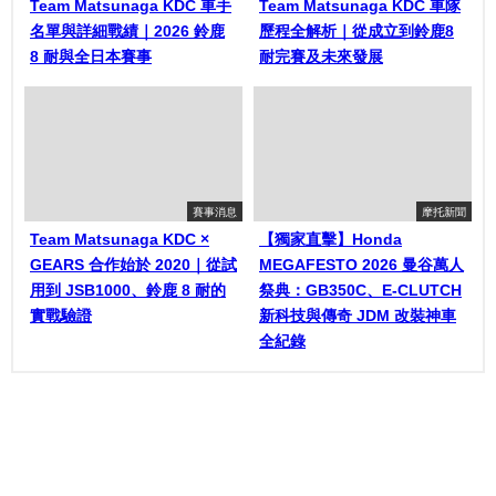
Team Matsunaga KDC 車手
Team Matsunaga KDC 車隊
名單與詳細戰績｜2026 鈴鹿
歷程全解析｜從成立到鈴鹿8
8 耐與全日本賽事
耐完賽及未來發展
賽事消息
摩托新聞
Team Matsunaga KDC ×
【獨家直擊】Honda
GEARS 合作始於 2020｜從試
MEGAFESTO 2026 曼谷萬人
用到 JSB1000、鈴鹿 8 耐的
祭典：GB350C、E-CLUTCH
實戰驗證
新科技與傳奇 JDM 改裝神車
全紀錄