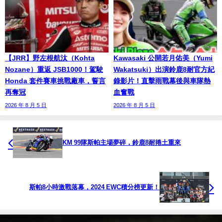
【JRR】野左根航汰（Kohta
Kawasaki 公開若月佑美（Yumi
Nozane）重返 JSB1000！駕駛
Wakatsuki）出演鈴鹿8耐官方紀
Honda 套件賽車挑戰廠車，誓言
錄影片！直擊雨戰幕後與車隊熱
再奪冠
血奮戰
2026 年 8 月 5 日
2026 年 8 月 5 日
KM 99隊斯帕主場夢碎，鈴鹿8耐捲土重來
斯帕8小時激戰落幕，2024 EWC積分榜更新！