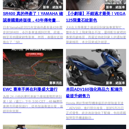
新車．絕版車
新車．絕版車
SR400 真的停產了！YAMAHA 確
【小劇場】不錯過才最美！VEGA
認泰國最終版後，43年傳奇畫上
125限量石紋新色
句號
日本Yamaha於2021年宣佈停產有著43年歷
大K在大學畢業之後就回到家族事業幫忙，
史的SR400，令許多車迷感到詫異。此後，
整年在天上飛來飛去不說，還得配合家裡的
轉至其他國家銷售新車。然而，泰國在近期
事業四處移居，而最近他收到家人的通知要
推出了「SR...
舉家移民，本次回來或許就是...
賽事消息
新車．絕版車
EWC 賽車手將在利曼盛大遊行
本田ADV160強化商品力 配備升
級提升銷售力
為期 24 小時的摩托車耐力賽揭幕戰即將到
來！於（週三）下午 3:00 CET，48 輛摩托
Honda 將針對輕型機車級距的冒險速克達
車將共同參與遊行，從布加迪賽道出發，途
「ADV160」進行部分改良，並於5月21日
經菲利克斯...
正式發售。此次改款強化了配備，包括搭載
智慧型手機連動功...