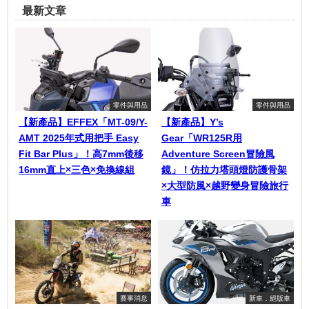
最新文章
零件與用品
零件與用品
【新產品】EFFEX「MT-09/Y-
【新產品】Y’s
AMT 2025年式用把手 Easy
Gear「WR125R用
Fit Bar Plus」！高7mm後移
Adventure Screen冒險風
16mm直上×三色×免換線組
鏡」！仿拉力塔頭燈防護骨架
×大型防風×越野變身冒險旅行
車
賽事消息
新車．絕版車