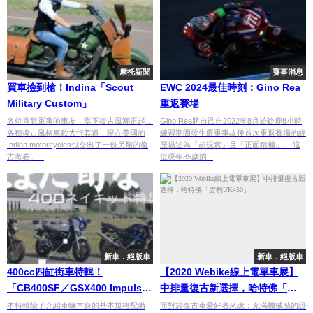
摩托新聞
賽事消息
買車撿到槍！Indina「Scout
EWC 2024最佳時刻：Gino Rea
Military Custom」
重返賽場
各位喜歡軍事的車友，當下復古風潮正起，
Gino Rea將自己自2022年8月於鈴鹿8小時
各種復古風格車款大行其道，現在美國的
練習期間發生嚴重事故後首次重返賽場的經
Indian motorcycles也交出了一份另類的復
歷描述為「超現實」且「正面積極」。 這
古考卷。...
位現年35歲的...
新車．絕版車
新車．絕版車
400cc四缸街車特輯！
【2020 Webike線上電單車展】
「CB400SF／GSX400 Impulse
中排量復古新選擇，哈特佛「雲
／XJR400R」
豹UK450」
本特輯除了介紹車輛本身的基本規格配備
而對於復古車愛好者來說：充滿機械感的設