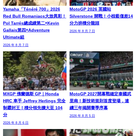
Yamaha「Ténéré 700」2026
MotoGP 2026 英國站
Red Bull Romaniacs大放異彩！
Silverstone 開戰！小椋藍僅差14
Pol Tarrés總成績第二×Kevin
分力拚積分龍頭
Gallais第四×Adventure
2026 年 8 月 7 日
Ultimate組
2026 年 8 月 7 日
MXGP 佛蘭德斯 GP｜Honda
MotoGP 2027開幕戰確定泰國武
HRC 車手 Jeffrey Herlings 完全
里南！新技術規則首度登場，連
制霸封王！積分領先擴大至 104
續三年揭開賽季序幕
分
2026 年 8 月 5 日
2026 年 8 月 6 日