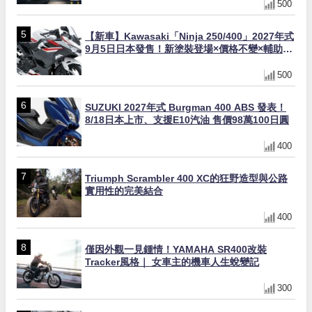
500
【新車】Kawasaki「Ninja 250/400」2027年式
9月5日日本發售！新塗裝登場×價格不變×輔助滑
動式離合器×LED頭燈標配
500
SUZUKI 2027年式 Burgman 400 ABS 發表！
8/18日本上市、支援E10汽油 售價98萬100日圓
400
Triumph Scrambler 400 XC的狂野造型與公路
實用性的完美結合
400
僅因外觀一見鍾情！YAMAHA SR400改裝
Tracker風格｜ 女車主的機車人生蛻變記
300