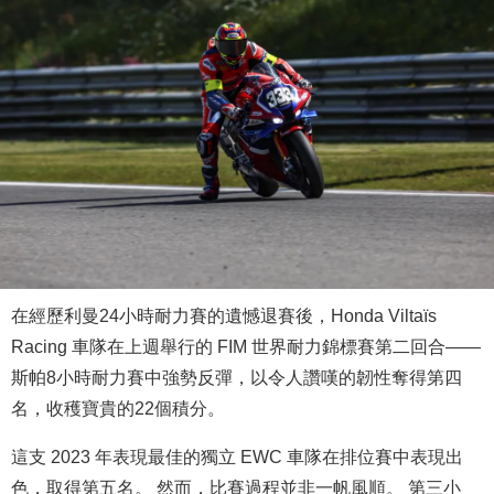
在經歷利曼24小時耐力賽的遺憾退賽後，Honda Viltaïs
Racing 車隊在上週舉行的 FIM 世界耐力錦標賽第二回合——
斯帕8小時耐力賽中強勢反彈，以令人讚嘆的韌性奪得第四
名，收穫寶貴的22個積分。
這支 2023 年表現最佳的獨立 EWC 車隊在排位賽中表現出
色，取得第五名。 然而，比賽過程並非一帆風順。 第三小