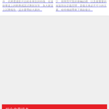
外，也將透過影片比較各車款的特徵、在迷
計、簡單而可靠的車輛結構、以及最重要的
妳賽道上的騎乘感及試乘狀況等，為大家送
改裝與自定義空間，是復古車必不可少的元
上試乘報告；這次要帶給大家的...
素。哈特佛就帶來了兩款復古...