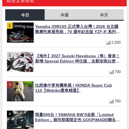
綜合文章排名
今日
本週
本月
Yamaha XSR155 正式導入台灣！2026 台北國
際摩托車展亮相，70 週年紀念版 YZF-R 系列限
量追加販售
2,500
【海外】2027 Suzuki Hayabusa（隼）發表！
新增 Special Edition 特仕版，全新珍珠白塗裝
與專屬配備登場
700
比想像中更有機車感！HONDA Super Cub
110【Webike愛車精選】
700
限量500台！YAMAHA BW’S全新「Limited
Edition」都市探索限定色 GOOPiMADE聯名包
同步登場