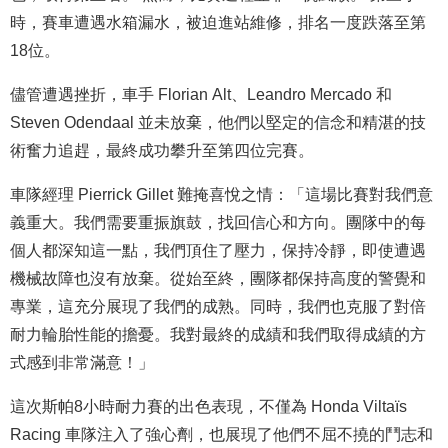
時，賽車遭遇水箱漏水，被迫進站維修，排名一度跌落至第
18位。
儘管遭遇挫折，車手 Florian Alt、Leandro Mercado 和
Steven Odendaal 並未放棄，他們以堅定的信念和精湛的技
術奮力追趕，最終成功攀升至第四位完賽。
車隊經理 Pierrick Gillet 難掩喜悅之情：「這場比賽對我們意
義重大。我們需要重振旗鼓，找回信心和方向。團隊中的每
個人都深知這一點，我們頂住了壓力，保持冷靜，即使遭遇
機械故障也沒有放棄。從始至終，團隊都保持高度的警覺和
專業，這充分展現了我們的成熟。同時，我們也克服了對倍
耐力輪胎性能的擔憂。我對最終的成績和我們取得成績的方
式感到非常滿意！」
這次斯帕8小時耐力賽的出色表現，不僅為 Honda Viltaïs
Racing 車隊注入了強心劑，也展現了他們不屈不撓的鬥志和