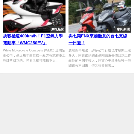
摩托新聞
摩托新聞
挑戰極速400km/h！F1空氣力學
與七期FNX來趟愜意的台七支線
電動車「WMC250EV」
一日遊！
White Motorcycle Concpets (WMC) 這間陌
農曆新年剛過，許多公司行號也才剛開工沒
生公司，是近幾年由英國一級方程式賽車工
多久，阿寶跟娟娟正是剛結束長假回到工作
程師所成立的。光看名稱可能搞不太...
崗位的兩個年輕人，阿寶心中那股玩興一時
間還收不回來，但又得要耐著...