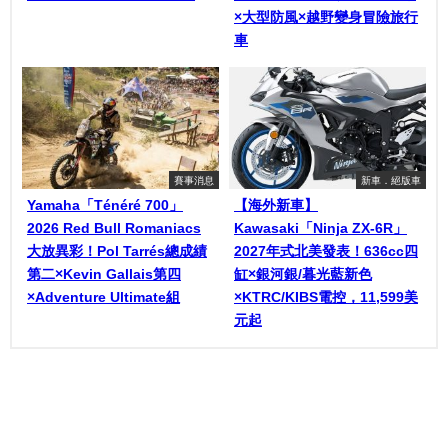
×大型防風×越野變身冒險旅行
車
賽事消息
新車．絕版車
Yamaha「Ténéré 700」
【海外新車】
2026 Red Bull Romaniacs
Kawasaki「Ninja ZX-6R」
大放異彩！Pol Tarrés總成績
2027年式北美發表！636cc四
第二×Kevin Gallais第四
缸×銀河銀/暮光藍新色
×Adventure Ultimate組
×KTRC/KIBS電控，11,599美
元起