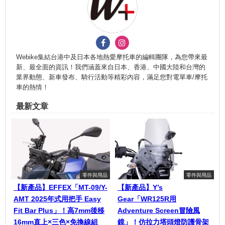
Webike集結台港中及日本各地熱愛摩托車的編輯團隊，為您帶來最
新、最全面的資訊！我們涵蓋來自日本、香港、中國大陸和台灣的
業界動態、新車發布、騎行活動等精彩內容，滿足您對電單車/摩托
車的熱情！
最新文章
零件與用品
零件與用品
【新產品】EFFEX「MT-09/Y-
【新產品】Y’s
AMT 2025年式用把手 Easy
Gear「WR125R用
Fit Bar Plus」！高7mm後移
Adventure Screen冒險風
16mm直上×三色×免換線組
鏡」！仿拉力塔頭燈防護骨架