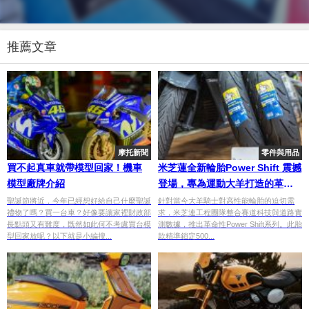
推薦文章
摩托新聞
零件與用品
買不起真車就帶模型回家！機車
米芝蓮全新輪胎Power Shift 震撼
模型廠牌介紹
登場，專為運動大羊打造的革命
性輪胎！
聖誕節將近，今年已經想好給自己什麼聖誕
針對當今大羊騎士對高性能輪胎的迫切需
禮物了嗎？買一台車？好像要讓家裡財政部
求，米芝連工程團隊整合賽道科技與道路實
長點頭又有難度，既然如此何不考慮買台模
測數據，推出革命性Power Shift系列。此胎
型回家放呢？以下就是小編搜...
款精準鎖定500...