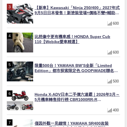
【新車】Kawasaki「Ninja 250/400」2027年式
9月5日日本發售！新塗裝登場×價格不變×輔助滑
動式離合器×LED頭燈標配
600
比想像中更有機車感！HONDA Super Cub
110【Webike愛車精選】
600
限量500台！YAMAHA BW’S全新「Limited
Edition」都市探索限定色 GOOPiMADE聯名包
同步登場
500
Honda X-ADV日本二手價六連霸｜2026年3月～
5月機車轉售排行榜 CBR1000RR-R
FIREBLADE SP首度躋身前十
400
僅因外觀一見鍾情！YAMAHA SR400改裝