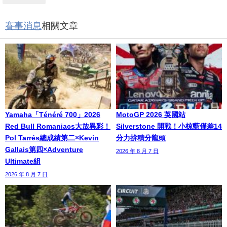
賽事消息
相關文章
Yamaha「Ténéré 700」2026
MotoGP 2026 英國站
Red Bull Romaniacs大放異彩！
Silverstone 開戰！小椋藍僅差14
Pol Tarrés總成績第二×Kevin
分力拚積分龍頭
Gallais第四×Adventure
2026 年 8 月 7 日
Ultimate組
2026 年 8 月 7 日