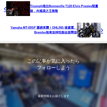
Triumph推出Bonneville T120 Elvis Presley限量
版，向搖滾之王致敬
Yamaha MT-09SP 重磅來襲！OHLINS 後避震、
Brembo煞車加持性能全面釋放
この記事が気に入ったら
フォローしよう
最新情報をお届けします