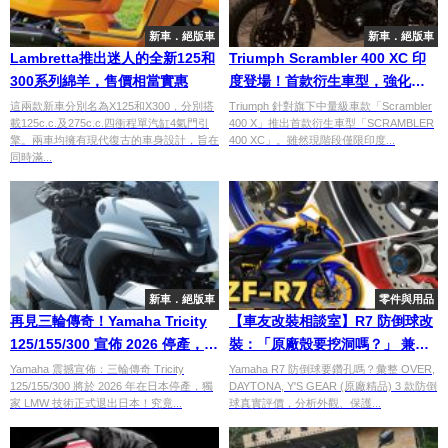
新車．絕版車
新車．絕版車
Lambretta推出迷人的全新125和
Triumph Scrambler 400 XC 印
300系列綿羊，售價相當實惠
度登場！首款衍生車型，強化越
野風格
這兩款新車分別名為X125和X300，分別搭
Triumph 針對旗下中量級車款「Scrambler
載125c.c.及275c.c.四衝程單汽缸4氣門引
400 X」推出首款衍生車型「SCRAMBLER
擎。兩車均擁有現代復古的車身設計，旨在
400 XC」。雖然現階段僅限印度...
同時滿...
新車．絕版車
零件與用品
再見三輪傳奇！Yamaha Tricity
【車友改裝相談室】R7 防倒球改
125/155/300 宣佈 2026 停產，
裝：「原廠殼要挖洞嗎？」 兼顧
LMW 結構日本正式絕響？
「保護力」與「車身美學」的終
Yamaha 震撼宣佈：三輪傳奇 Tricity
Yamaha R7 防倒球要鑽孔嗎？彙整 OVER,
125/155/300 將於 2026 年在日本停產，獨
DAYTONA, Y'S GEAR (原廠精品) 3 款防倒
極解答｜台日車友評價匯總
家 LMW 技術正式退出日本！究竟...
球真實評價，分析外觀、保護...