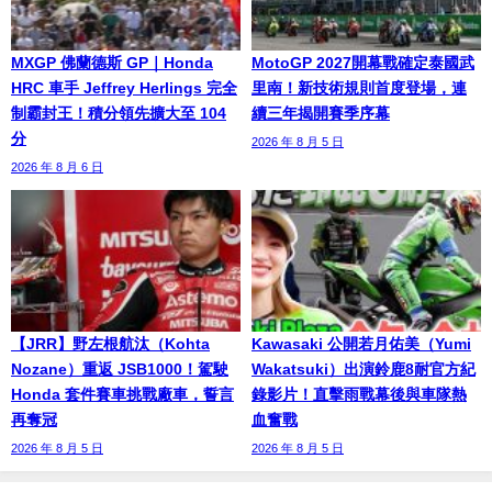
MXGP 佛蘭德斯 GP｜Honda
MotoGP 2027開幕戰確定泰國武
HRC 車手 Jeffrey Herlings 完全
里南！新技術規則首度登場，連
制霸封王！積分領先擴大至 104
續三年揭開賽季序幕
分
2026 年 8 月 5 日
2026 年 8 月 6 日
【JRR】野左根航汰（Kohta
Kawasaki 公開若月佑美（Yumi
Nozane）重返 JSB1000！駕駛
Wakatsuki）出演鈴鹿8耐官方紀
Honda 套件賽車挑戰廠車，誓言
錄影片！直擊雨戰幕後與車隊熱
再奪冠
血奮戰
2026 年 8 月 5 日
2026 年 8 月 5 日