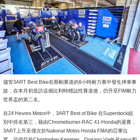
儘管3ART Best Bike在斯帕賽道的8小時耐力賽中發生摔車事
故，在本月初造訪這個比利時標誌性賽道後，仍升至FIM耐力
世界盃的第二名。
在24 Heures Motos中，3ART Best of Bike 在Superstock組
別中排名第三，藉由Chromeburner-RAC 41-Honda的退賽，
3ART上升至僅次於National Motos Honda FMA的亞軍位
置，這得益於Christopher Kemmer、Doriano Vietti-Ramus和